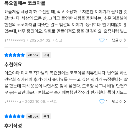
선생님 에나(Pink), 에나의 상사인 야스코(Blue), 야스코의 친구인 리사
목요일에는 코코아를
몸서리칠 정도로 무서웠다. 하지만 가능성이 반이나 있다면 도전해보자고
(Red), 리사가 호주에 신혼여행 가서 만난 노부부(Grey), 노부부가 호텔
요즘처럼 세상이 하 수선할 때, 작고 조용하고 차분한 이야기가 필요한 것
생각했다. 수술해서 건강해지자. 나는 마코와 벚꽃을 보러 갈 거니까. 그렇
에 식사하러 갔을 때 서빙한 아르바이트생이자 화가 지망생인 유(Gree
같습니다. 세상의 모든 삶, 그리고 돌연한 사랑을 응원하는, 추운 겨울날에
게 약속했으니까.
n), 유가 가끔 가는 샌드위치 가게 주인 랄프 씨(Orange), 랄프 씨가 짝사
한잔의 코코아처럼 따뜻한 열두 빛깔의 이야기. 생각보다 별 기대없이 읽
--- p.170 「Purple/Sydey」 중에서
랑한 신디(Turquoise), 신디의 아로마테라피 선생님인 그레이스의 친구
었는데, 너무 좋았어요. 영화로 만들어져도 좋을 것 같아요. 요즘처럼 벚꽃
아쓰코(Black), 신디의 일본인 친구 마코의 절친인 메리(Purple), 마블
이 피고 지는 봄에 읽기 딱 알맞은 이야기 입니다. 추천합니다.
s********3
2025.04.02.
신고
1
댓글
0
“핫코코아입니다. 뜨거우니 조심하세요.” 다쿠미를 향한 그 목소리와 미
카페 손님이자 1편의 와타루가 짝사랑하는 마코(White). 짧은 분량과 재
소. ‘뜨거우니 조심하세요’라고만 했더라면 친절한 점원으로 비쳤을 뿐이
미있는 구성과 훈훈한 스토리의 삼단콤보인 이 사랑스러운 아오야마 미치
eBook
구매
었겠죠. 하지만 그 목소리에는 사람에 대한 경의와 일에 대한 긍지가 배어
코의 소설이 스마트폰에 홀려서 잊고 있던 독서를 찾는 계기가 됐으면 좋
나서, 나는 단숨에 마음을 사로잡혀버렸습니다. 아직 유치원생일 남자아이
추천해요
겠다.
에게 ‘한 사람의 손님’으로 진지하게 대응하는 당신에게. 그리고 너무나 부
아오야마 미치코 작가님의 목요일에는 코코아를 리뷰입니다. 번역을 하신
드러운 ‘코코아’라는 발음에. 아, 진짜구나. 그렇게 생각했습니다. 일률적인
권남희 작가님이 후기?에서 좋아요를 누르고 싶은 작가가 등장했다는 말
여행은 돌아오기 위해 떠나는 것이라고 누군가 말했다. 원을 그리며 원래
매뉴얼대로 하는 게 아닌 당신의 진심. 당신이 부자의 자리에서 떠날 때 나
을 했는데 피식 웃음이 나면서도 맞네 싶었다. 도쿄랑 시드니 배경 단편으
의 자리로 돌아가는 여행을 하는 것만 같은 『목요일에는 코코아를』을 읽고
도 불러서 주문했죠.
로 묶은 글인데둘다 여행으로 중기체류했던 장소라 반가웠다. 특히 시드니
돌아와서는 다시 펼쳐보고 싶을 것이다. 위로가 필요한 날 따뜻한 코코아
“핫코코아 주세요.”
는 너무 그리워서 먹먹했다는... 글을 읽는 묘미를 다시 깨닫게 해주는 소설
를 한 잔 마시는 기분으로, 작은 이야기로부터 아름다운 삶, 따뜻한 관계의
v******a
2022.10.06.
신고
1
댓글
0
이다. 독서의 맛
당신을 만나고 처음 알았습니다. 세상에는 ‘첫눈에 반하기’만 있는 게 아니
힘을 얻게 되기를.
라 ‘첫소리에 반하기’도 있다는 걸. 나는 마음속으로 당신의 이름을 지었습
eBook
구매
니다.
후기작성
‘코코아 씨’.
오랜만에 읽자마자 ‘좋아요’를 열 번 스무 번 누르고 싶은 작가를 만났다.