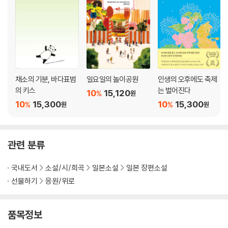
채소의 기분, 바다표범
일요일의 놀이공원
인생의 오후에도 축제
의 키스
는 벌어진다
10
15,120
%
원
10
15,300
10
15,300
%
%
원
원
관련 분류
국내도서
소설/시/희곡
일본소설
일본 장편소설
선물하기
응원/위로
품목정보