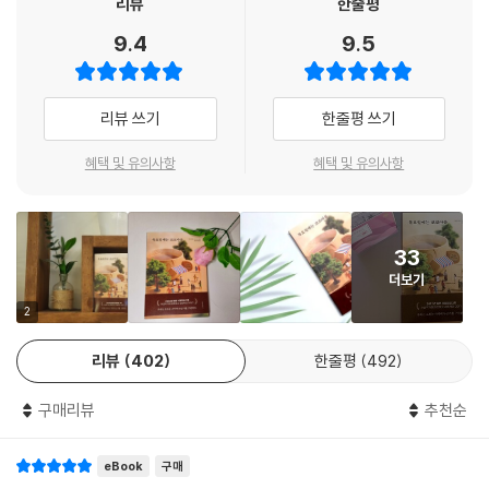
리뷰
한줄평
답했어요.
요일에는 코코아를』은 2017년에 발표한 작가의 데뷔작으로 제1회 미야자
9.4
9.5
“멋있어지겠습니다. 약속합니다. 지금은 밋밋해 보이겠지만, 나이를 먹을
키책대상을 수상하기도 했다. 평범하면서도 특별한 마블 카페에서부터 시
수록 반드시 로맨스그레이의 멋진 남자가 되겠습니다.”
작되어 총 12개의 단편으로 이루어진 이 작품에서는 한 곳의 장소를 넘어
나는 입을 멍하니 벌리고 한동안 신이치로 씨의 웃는 얼굴을 바라보았어
호주의 시드니, 유치원, 보태니컬 가든, 샌드위치 가게 등 각자의 사연이
리뷰 쓰기
한줄평 쓰기
요. 그리고 상상했죠. 나이를 먹어서 할아버지가 된 신이치로 씨를. 나도 놀
담긴 장소들로 독자들을 안내한다.
랄 정도로 쉽게 그려지더군요. 아, 이 사람은 정말로 로맨스그레이의 멋진
혜택 및 유의사항
혜택 및 유의사항
할아버지가 되겠구나. 나는 이 사람과 있으면 절대 불행해지지 않겠구나.
더불어 도서 표지는, 미니어처 사진가이자 아트디렉터인 ‘타나카 타츠
그건 상상을 가볍게 넘어서 확신이 됐습니다.
야’의 작품으로, 〈MINIATURE LIFE IN SEOUL- 타나카 타츠야의 다시 보
--- p.101 「Grey/Sydey」 중에서
는 세상〉이라는 전시로 국내에서도 많은 팬을 보유하고 있어 마찬가지로
33
눈여겨볼 만하다.
“좋아하는 장소에 있는 것만으로 건강해지는 일도 있대. 어떤 사람이 그렇
더보기
‘삶’이라는 선물을 너무도 절묘하게 전달하는 소설!
게 가르쳐주었어.”
2
그 문장을 읽고 비로소 깨달았다. 마코와의 약속. 4월의 벚꽃이다. 마코가
목요일에는 코코아를. 코코아를 마시는 곳은 벚나무 가로수 길 끝에 있는
가장 좋아하는 장소. 나는 바로 답장을 썼다.
리뷰
402
한줄평
492
아담하고 정갈한 ‘마블 카페’란 곳이다. 마블 카페의 주인인 ‘마스터’는 재
“가을까지 꼭 병을 고쳐서 도쿄에 갈게. 마코와 함께 벚꽃을 볼 거야.”
능이 있어도 기회를 얻지 못한 사람들을 찾아내어 빛을 보게 하는 모든 이
그러나 나의 병은 점점 진행됐다. 연말에 한 정밀검사 결과, 큰 수술이 필요
구매리뷰
추천순
의 마스터. 첫 번째 화자인 마블 카페의 점원이자 점장인 와타루도 마스터
하다는 진단이 나왔다. 수술이 잘되면 평범한 사람처럼 될 수 있을지도 모
가 첫눈에 알아본 인재다. 와타루를 필두로 하여(Brown) 화자는 계속 바
른다. 하지만 리스크는 컸다. 의사는 성공 확률이 반반이라고 했다. 수술 받
eBook
구매
뀐다. 마블 카페의 손님 아사미(Yellow), 아사미의 아들이 다니는 유치원
겠다면, 어쩌면 이제 깨어나지 못할 수도 있다는 각오를 해주세요, 라고.