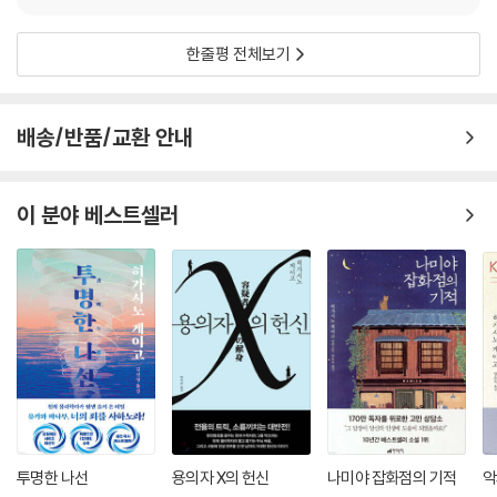
한줄평 전체보기
배송/반품/교환 안내
이 분야 베스트셀러
투명한 나선
용의자 X의 헌신
나미야 잡화점의 기적
악