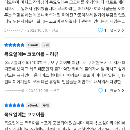
그 후 줄곧 마음속으로 당신을 그렇게 부르고 있습니다.(...)
아오야마 미치코 작가님의 목요일에는 코코아를 후기입니다 백프로 페이
달콤한 흥분으로 번역하는 내내 입가에 미소가 맴돌았다. 이것이 내 개인
백으로 구입해서 읽어봤습니다 코코아라는 매개체가 여러사람들을 이어
나는 잔뜩 가라앉아서 당신의 코코아를 마시러 가게에 왔지만, 내가 좋아
취향만은 아니란 것은 그가 일본서점대상에서 2년 연속 2 위에 오른 것만
주는 역할을 하는데 옴니버스가 잘 짜여진 작품이라서 읽기에 부담은 없었
하는 자리는 비어 있지 않았습니다. 할 수 없이 다른 테이블에 앉아서 한동
으로도 알 수 있다. 그것도 문단 데뷔 5년 차에.
어요 모든사람들이 결국은 코코아로 연결되어 관련이 있다는게 재밌는 발
안 멍하니 생각에 잠겨 있는데 당신이 갑자기 말을 걸어주었어요.
(...) 짧은 분량과 재미있는 구성과 훈훈한 스토리의 삼단콤보인 이 사랑스
상이더라고요 다양한 글이라서 더 짧게 느껴지는 것 같았습니다 상상하는
“늘 앉으시는 자리 말입니다. 좋아하는 자리에 앉는 것만으로 힘이 날 때도
b*******7
2022.10.06.
신고
1
댓글
0
러운 아오야마 미치코의 소설이 스마트폰에 홀려서 잊고 있던 독서를 찾는
맛이 있는 작품이었어
있잖아요.”
계기가 됐으면 좋겠다. 마블 카페의 다른 요일 이야기도 나오길 기다리며.‘
저기요, 코코아 씨. 내가 그때 얼마나 놀라고 얼마나 기뻤는지, 그리고 얼마
eBook
구매
- 역자 권남희
나 안도했는지, 아마 당신은 모를 거예요. 정신을 차리고 보니 당신은 언제
목요일에는 코코아를 - 리뷰
나의 자리를 깨끗이 치워놓아서, 그곳은 마치 나를 위한 장소처럼 반짝반
‘절묘하게 연결되어 있는 12편의 단편, 사람들과의 연결이 흐려지기 쉬운
(스포일러 주의) 100% 오구오구 페이백 이벤트로 구매한 도서. 표지가 꽤
짝 빛났습니다.
요즘 때에 꼭 필요한 책!’
따뜻해 보이고 제목 때문인지 뭔가 약간 카페에 들어가서 뭘 마시고 싶게
그러니까 코코아 씨. 앞치마를 벗고 나를 만나주지 않겠습니까.
만드는 표지였다. 옴니버스 형태의 이야기들이 줄줄이 이어져 있는데, 12
글이 너무 길어졌네요. 처음 쓰는 러브레터 슬슬 마무리 하고, 봉함하여 당
‘원을 그리며 원래의 자리로 돌아가는 여행을 하는 책, 지치고 힘들 때 마음
편의 이야기들이 모두 다른 유형의 인물들을 메인으로 내세워서 다양한 이
신에게 건네도록 하겠습니다. 그리고 웃는 얼굴과 함께 한 마디 덧붙이려
을 치유해준다.’
야기들을 읽을 수 있었다. 마음을 따뜻하게 한다는 소개는 맞는 것 같다.
r********9
2022.10.05.
신고
1
댓글
0
고 합니다. “뜨거우니, 조심하세요”라고.
--- p.182 「White/Tokyo」 중에서
‘하루하루 쫓기는 것에 지친 이들에게 이 작품을 추천합니다. 따뜻한 코코
eBook
구매
아를 마셨을 때의 부드럽고 따스한 느낌이 든다.’
목요일에는 코코아를
- ‘아마존 재팬’ 독자 평 중에서
목요일에는 코코아를 스포가 포함되어 있습니다 페이백 소설이라 대여해
서 읽게 됐어요 소개에도 따뜻한 이야기라고 적혀있었던 것 같은데 읽고나