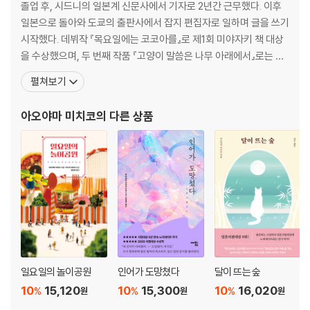
졸업 후, 시드니의 일본계 신문사에서 기자로 2년간 근무했다. 이후
일본으로 돌아와 도쿄의 출판사에서 잡지 편집자로 일하며 글을 쓰기
시작했다. 데뷔작 『목요일에는 코코아를』로 제1회 미야자키 책 대상
을 수상했으며, 두 번째 작품 『고양이 말씀은 나무 아래에서』로는 제1
3회 덴도 문학상을 받았다. 2021년부터 2024년까지는 『도서실에
펼쳐보기
있어요』, 『달이 뜨는 숲』, 『쓰담쓰담 치유하마 놀이터』 등으로 4년 연
속 서점대상 후보에 올랐으며, 『인어가 도망쳤다』 역시 2025년 서점
아오야마 미치코
의 다른 상품
대상 후보에 선정되었다. 이 밖
일요일의 놀이공원
인어가 도망쳤다
달이 뜨는 숲
10
15,120
10
15,300
10
16,020
%
%
%
원
원
원