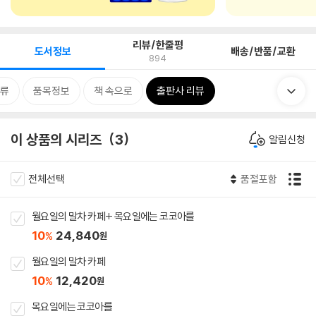
리뷰/한줄평
도서정보
배송/반품/교환
894
류
품목정보
책 속으로
출판사 리뷰
이 상품의 시리즈
3
알림신청
전체선택
품절포함
월요일의 말차 카페+ 목요일에는 코코아를
10
24,840
%
원
월요일의 말차 카페
10
12,420
%
원
목요일에는 코코아를