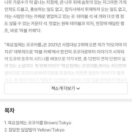
나무 가로수가 막 끝나는 지점에, 큰 나무 뒤에 숨듯이 있는 자그마한 가게.
인적도 드물고, 홍보하는 일도 없고, 잡지사에서 취재하러 오는 일도 없고,
아는 사람만 아는 카페로 영업하고 있는 곳. 테이블 석 세 개와 다섯 명 정
도 앉을 수 있는 카운터 석. 멋없는 원목 테이블과 의자, 천장에 매달린 램
프, 바로 ‘마블 카페’다.
『목요일에는 코코아를』은 2021년 서점대상 2위에 오른 작가 ‘아오야마 미
치코’ 데뷔작으로 ‘마블 카페’에서 한잔의 코코아로부터 이야기가 시작되
어 도쿄와 호주의 시드니를 배경으로 각각 6편, 총 12편의 연작 단편이 실
려 있는 소설이다. 첫 번째 이야기 「목요일에는 코코아를」에서는 자신만의
방식으로 ‘코코아 씨’에게 마음을 표현하는 따뜻한 청년의 이야기가 펼쳐
지고, 두 번째 이야기 「참담한 달걀말이」에서는 가정 일을 완벽하게 해내지
못해 우울해하지만 곧 자신감을 되찾는 워킹맘의 이야기가 그려진다. 세
책소개 더보기
번째 「자라나는 우리」에서는 관계의 따뜻함을 회복하는 유치원 교사 이야
기가, 네 번째 「성자의 직진」에서는 오래된 친구 간의 우정이 잔잔하게 그
려진다. 다섯 번째 「만남」에서는 사람을 사랑하는 ‘재능’을 발견해가는 신
목차
혼부부 이야기가, 여섯 번째 「반세기 로맨스」에서는 결혼 50주년을 맞은
부부의 풋풋한 로맨스그레이가 펼쳐진다. 일곱 번째 「카운트다운」에서는
1. 목요일에는 코코아를 Brown/Tokyo
‘초록’으로부터 구원받는 아름다운 영혼의 이야기, 여덟 번째 「랄프 씨의
2. 참담한 달걀말이 Yellow/Tokyo