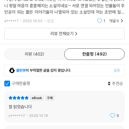
니 정말 마음이 훈훈해지는 소설이네요~ 서로 연결 되어있는 인물들이 주
인공이 되는 짧은 이야기들이 나열되어 있는 소설인데 저는 초반에 일은
잘하지만 집안일에는 영 젬병인 아내가 기억에 남네요 일본도 우리나라와
a*****7
2022.10.03.
신고
1
댓글
0
같이 성별에 따
리뷰 전체보기
리뷰
402
한줄평
492
클린봇
이 부적절한 글을 감지 중입니다.
설정
구매한줄평
추천순
eBook
구매
잘 읽었습니다.
u******7
2025.10.19.
0