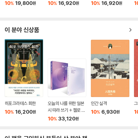
10
19,800
10
16,920
10
16,920
1
%
%
%
원
원
원
이 분야 신상품
히포크라테스 회한
오늘의 나를 위한 일본
인간 실격
시 따라 쓰기 + 첼로 켜
10
16,200
10
6,930
1
%
%
원
원
는 고슈 세트
10
33,120
%
원