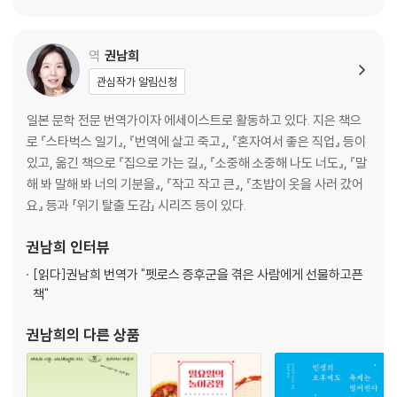
역
권남희
관심작가 알림신청
일본 문학 전문 번역가이자 에세이스트로 활동하고 있다. 지은 책으
로 『스타벅스 일기』, 『번역에 살고 죽고』, 『혼자여서 좋은 직업』 등이
있고, 옮긴 책으로 『집으로 가는 길』, 『소중해 소중해 나도 너도』, 『말
해 봐 말해 봐 너의 기분을』, 『작고 작고 큰』, 『초밥이 옷을 사러 갔어
요』 등과 「위기 탈출 도감」 시리즈 등이 있다.
권남희
인터뷰
[읽다]
권남희 번역가 "펫로스 증후군을 겪은 사람에게 선물하고픈
책"
권남희
의 다른 상품