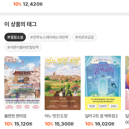
10
12,420
%
원
이 상품의 태그
#힐링소설
#문학뉴스레터에소개된책
#위로와공감
#어른이를위한힐링책
불편한 편의점
어느 멋진 도망
달러구트 꿈 백화점 2
달
0
10
15,120
10
15,300
10
16,020
%
%
%
원
원
원
아