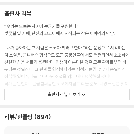
다. (...) 나는 보고 말았다. 주르륵, 하고 그녀의 뺨을 타고 내리는 것을. (...)
카페 점원과 단골손님. 앞치마를 벗을 수 없는 내가 코코아 씨에게 할 수 있
출판사 리뷰
는 일이라면…… 할 수 있는 일이라면……. (...)
“비었습니다.”
“우리는 모르는 사이에 누군가를 구원한다.”
들뜬 목소리로 코코아 씨에게 말하자, 그녀는 어리둥절한 표정으로 얼굴을
벚꽃길 옆 카페, 한잔의 코코아에서 시작되는 작은 이야기의 만남.
들었다. 쓸데없는 짓을 했나 하고 잠시 움찔했지만, 어떻게든 마음을 전하
고 싶어서 나는 용기를 쥐어짰다.
“내가 좋아하는 그 사람은 코코아 씨라고 한다.”라는 문장으로 시작하는
“늘 앉으시던 자리 말입니다. 좋아하는 자리에 앉는 것만으로 힘이 날 때가
이 소설은, 옴니버스 형식으로 모든 등장인물이 서로 연결되면서 소소하게
있잖아요.”
찬란한 삶을 서로가 응원한다. 인생이 아름다운 것은 모든 관계로부터 비
코코아 씨는 큰 눈을 더 커다랗게 뜨고 방금 빈 자리를 깜짝 놀란 표정으로
롯되는 것일진대, 그 관계를 형성해나가는 지혜가 문장 곳곳에 은밀하게
돌아보았다. 그리고 다음 순간, 눈이 사르르 녹듯이 웃었다.
잠복해 있어 독자들은 아마도 소설을 읽는 내내 행복해질 것이다.
“고맙습니다. 그럴지도 모르겠군요.”
작가는 말한다. “달콤쌉싸름한 코코아처럼 우리들 삶도, 사랑도 같은 맛이
--- p.14 「Brown/Tokyo」 중에서
아닐까!” 살짝 쓴맛이 돌지언정 삶은 결국은 달콤한 맛이다. 그것을 우리
출판사 리뷰 더보기
가 느끼지 못할 뿐.
‘사귀어주세요’가 아니라 ‘결혼합시다’라니. 그래서 난 동정하는 줄 알고 못
되게 말했어요. “당신 같은 밋밋한 사람하고 같이 살아도 재미없을 거예요.
작가 ‘아오야마 미치코’는 다양한 사람들의 이야기를 독자들에게 건넨다. 2
리뷰/한줄평
894
나는 멋있는 남자를 좋아해요.” 그때는 마음이 어두울 때라 착한 신이치로
021년 일본 서점 대상 2위 작품 『도서실에 있어요』를 통해 한국 독자들에
씨를 상처 입히고 싶었던 거예요. 하지만 신이치로 씨는 상처는커녕 언제
게 소개된 이후, 「적색과 청색과 에스키스」로 2022년 서점대상 2위에 올
나의 조심스러운 태도는 어디로 가고, 빙긋 이 웃으며 당당하게 이렇게 대
라 처음으로 연속 일본 서점대상 2위에 올라 더욱 화제가 됐다. 이 작품 『목