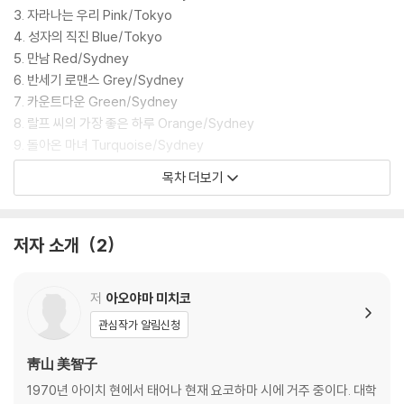
가장 좋은 하루」에서는 오렌지색을 트레이드마크로 하는 멋진 남성의 사
3. 자라나는 우리 Pink/Tokyo
랑이, 아홉 번째 「돌아온 마녀」에서는 오렌지색 랄프 씨의 연인인 ‘터쿼이
4. 성자의 직진 Blue/Tokyo
즈 블루’ 같은 여성의 신비로운 이야기가 그려진다. 열 번째 「당신을 만나지
5. 만남 Red/Sydney
않았더라면」에서는 시드니에서 번역가로 사는 여성의 충만한 삶의 이유
6. 반세기 로맨스 Grey/Sydney
가, 열한 번째 「삼색기의 약속」에서는 ‘이 시대를 확실하게 살고자 하는’ 의
7. 카운트다운 Green/Sydney
지의 삶이 그려진다. 그리고 마지막 이야기 「러브 레터」에서는 ‘첫눈’이 아
8. 랄프 씨의 가장 좋은 하루 Orange/Sydney
닌 ‘첫소리에 반한’ ‘코코아 씨’의 반전 러브 스토리가 펼쳐진다. 열두 빛깔
9. 돌아온 마녀 Turquoise/Sydney
작품을 모두 읽은 후에 독자들은 분명 ‘비가 그친 뒤의 물방울 같은’ 청아한
10. 당신을 만나지 않았더라면 Black/Sydney
목차 더보기
느낌을 얻게 될 것이다. 아, 인생은 정말 매 순간이 눈부신 것이구나 하는.
11. 삼색기의 약속 Purple/Sydney
12. 러브레터 White/Tokyo
저자 소개
2
저
아오야마 미치코
관심작가 알림신청
靑山 美智子
1970년 아이치 현에서 태어나 현재 요코하마 시에 거주 중이다. 대학