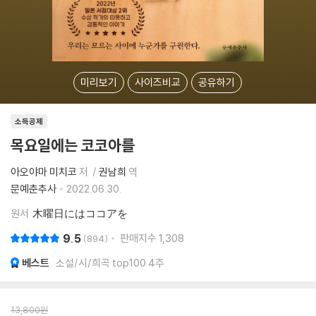
미리보기
사이즈비교
공유하기
소득공제
목요일에는 코코아를
아오야마 미치코
저
권남희
역
문예춘추사
2022.06.30.
원서
木曜日にはココアを
9.5
판매지수
1,308
894
베스트
소설/시/희곡 top100 4주
13,800
원