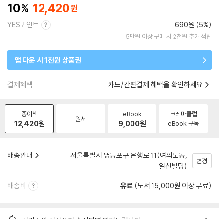
10
12,420
YES포인트
690원 (5%)
5만원 이상 구매 시 2천원 추가 적립
앱 다운 시 1천원 상품권
결제혜택
카드/간편결제 혜택을 확인하세요
종이책
eBook
크레마클럽
원서
12,420
원
9,000
원
eBook 구독
배송안내
서울특별시 영등포구 은행로 11(여의도동,
변경
일신빌딩)
배송비
유료
(도서 15,000원 이상 무료)