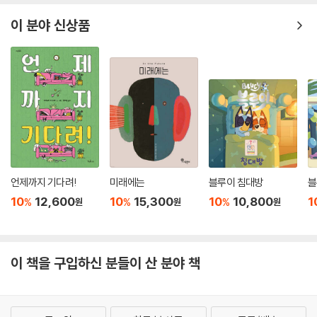
이 분야 신상품
언제까지 기다려!
미래에는
블루이 침대방
블
10
12,600
10
15,300
10
10,800
1
%
%
%
원
원
원
이 책을 구입하신 분들이 산 분야 책