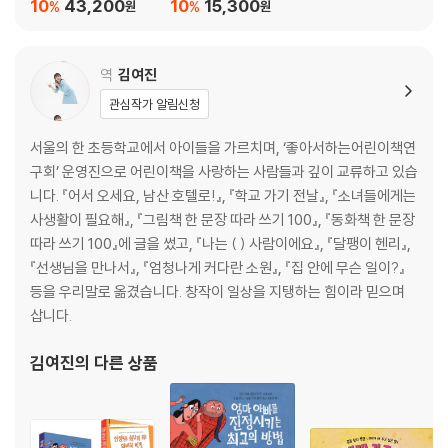
님을 화나게 하는 완벽
10
43,200
10
15,300
%
%
원
원
한 방법 + 엄마 아빠를
진정시키는 최고의 방
법 세트
역
김여진
관심작가 알림신청
서울의 한 초등학교에서 아이들을 가르치며, ‘좋아서하는어린이책연
구회’ 운영진으로 어린이책을 사랑하는 사람들과 깊이 교류하고 있습
니다. 『어서 오세요, 남산 호텔로!』, 『학교 가기 전날』, 『소녀들에게는
사생활이 필요해』, 『그림책 한 문장 따라 쓰기 100』, 『동화책 한 문장
따라 쓰기 100』에 글을 썼고, 『나는 ( ) 사람이에요』, 『달팽이 헨리』,
『선생님을 만나서』, 『엄청나게 커다란 소원』, 『집 안에 무슨 일이?』
등을 우리말로 옮겼습니다. 창작이 일상을 지탱하는 힘이라 믿으며
삽니다.
김여진
의 다른 상품