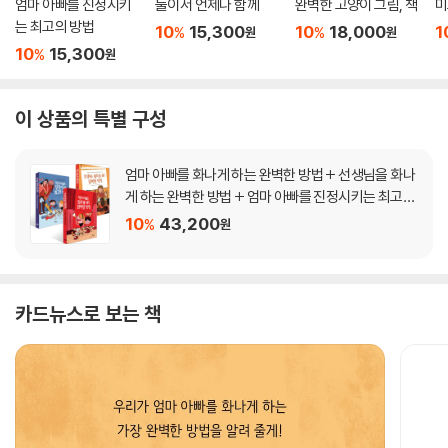
엄마 아빠를 진정시키
둘이서 언제나 함께
완벽한 고양이 그림, 책
미
는 최고의 방법
10
15,300
10
18,000
1
%
%
원
원
10
15,300
%
원
이 상품의 특별 구성
엄마 아빠를 화나게 하는 완벽한 방법 + 선생님을 화나
게 하는 완벽한 방법 + 엄마 아빠를 진정시키는 최고의
방법 세트
10
43,200
%
원
카드뉴스로 보는 책