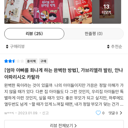
13
더보기
2
5
3
리뷰
25
한줄평
0
구매리뷰
추천순
종이책
구매
[엄마 아빠를 화나게 하는 완벽한 방법], 가브리엘라 발린, 안나
아파리시오 카탈라
완벽한 육아라는 것이 있을까. 나의 아이들이지만 가끔은 정말 이해가 가
지 않을 때가 있다. 다른 집 아이들도 다 그런 것인지, 우리집 아이들만 특
별하게 이런 것인지, 싶을 때가 있다. 좋은 부모가 되고 싶지만, 하루에도
열두번도 넘게 ~할 때가 있게 느껴질 때면, 내가 정말 부모가 맞는 건가 싶
기도 하다. 육체적 노동에 가까운 육아도 힘들었는데, 이제는 조금 그 육체
w***i
2023.01.09.
신고
0
댓글
0
적 힘듦에
리뷰 전체보기