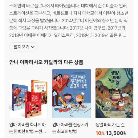
스페인의 바르셀로나에서 태어났습니다. 대학에서 순수미술과 일러
스트레이션을 공부하고, 바르셀로나 자치 대학교에서 어린이·청소년
문학 석사 과정을 밟았습니다. 2014년부터 어린이와 청소년 문학 작
품에 그림을 그리기 시작했습니다. 2017년 나미 콩쿠르, 2017년과
2018년 이베로 아메리카 일러스트라, 2018년과 2019년 골든 핀휠
영 일러스트레이터, 2019년 루카 주니어 콩쿠르 등에서 상을 받았
펼쳐보기
고, 2021년 볼로냐국제아동도서전에서 ‘올해의 일러스트레이터’로
선정되었습니다. 우리나라에 소개된 그림책으로는 『눈물이 펑펑!』,
안나 아파리시오 카탈라
의 다른 상품
『같이』, 『쉿!』, 『끝까지 제대로』, 『흔해
엄마 아빠를 화나게 하
엄마 아빠를 진정시키
생일 파티 가는 길
는 완벽한 방법 + 선생
는 최고의 방법
10
13,500
%
원