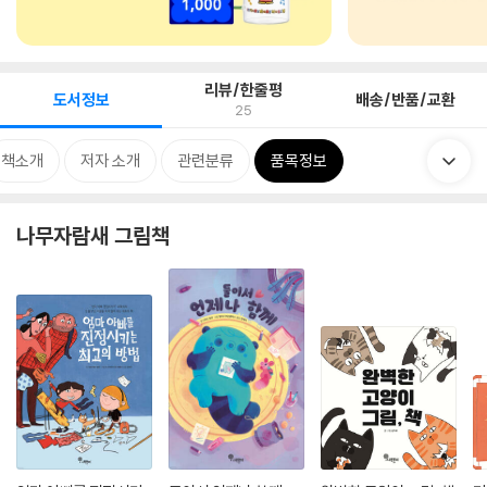
리뷰/한줄평
도서정보
배송/반품/교환
25
책소개
저자 소개
관련분류
품목정보
나무자람새 그림책