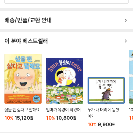
배송/반품/교환 안내
이 분야 베스트셀러
싫을 땐 싫다고 말해요
엄마가 유령이 되었어!
누가 내 머리에 똥쌌
1
어?
10
15,120
10
10,800
1
%
%
원
원
10
9,900
%
원