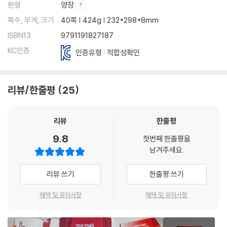
판형
양장
쪽수, 무게, 크기
40쪽 | 424g | 232*298*8mm
ISBN13
9791191827187
KC인증
인증유형 : 적합성확인
리뷰/한줄평
25
리뷰
한줄평
9.8
첫번째 한줄평을
남겨주세요.
리뷰 쓰기
한줄평 쓰기
혜택 및 유의사항
혜택 및 유의사항