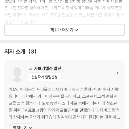
있었다고 하는 거지. 그러고는 음식으로 한바탕 장난을 치는 거야. 어른들
은 그걸 진짜로 싫어하거든. 그리고 여전히 엄마 아빠를 화나게 하지 못했
다면 걱정하지 마세요. 바로 목표를 달성할 수 있는 다른 아홉 가지 기가 막
힌 단계가 있습니다.
책소개 더보기
성공했다면, 이제 남은 일은 단 하나뿐입니다. 엄마 아빠를 진정시키기 위
해 이 책의 후속편을 읽는 것입니다. 후속편은 아직 나오지 않았지만요. 이
그림책의 맨 마지막엔 ‘분노 단계 측정표’가 들어 있어요. 엄마 아빠가 얼마
저자 소개
3
나 화가 났는지 측정해 볼 수 있습니다.
글
가브리엘라 발린
관심작가 알림신청
이탈리아 북동부 프리울리에서 태어나 북서부 롬바르디아에서 자랐
습니다. 대학에서 외국어와 문학을 공부하고, 스포르체코성 만화 학
교를 졸업 했습니다. 오랫동안 디즈니 채널 등에서 어린이와 청소년
을 위한 TV 프로그램의 작가와 프로듀서로 일했습니다. 다비드 칼리
와 함께하는 글쓰기 워크숍에 참여하며 글쓰기가 즐겁다는 것을 깨닫
게 되었습니다. 지금은 프리랜서로 창작 활동과 영상 제작에 참여하
펼쳐보기