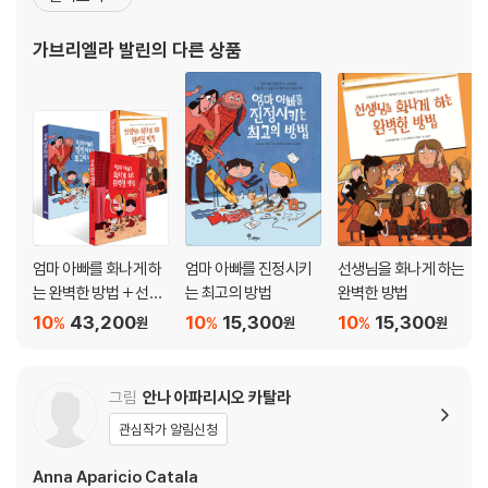
고 있습니다. 그림 그리기를 좋아하고, 여행하고, 현실 세계에서 영감
을 받아 상상의 세계를 창조하는 것을 좋아합니다. 첫 번째 그림책
가브리엘라 발린
의 다른 상품
『네가 잠잘 때』는 프랑스에서 출간되었고, 이 책은 두 번째 그림책
엄마 아빠를 화나게 하
엄마 아빠를 진정시키
선생님을 화나게 하는
는 완벽한 방법 + 선생
는 최고의 방법
완벽한 방법
님을 화나게 하는 완벽
10
43,200
10
15,300
10
15,300
%
%
%
원
원
원
한 방법 + 엄마 아빠를
진정시키는 최고의 방
법 세트
그림
안나 아파리시오 카탈라
관심작가 알림신청
Anna Aparicio Catala