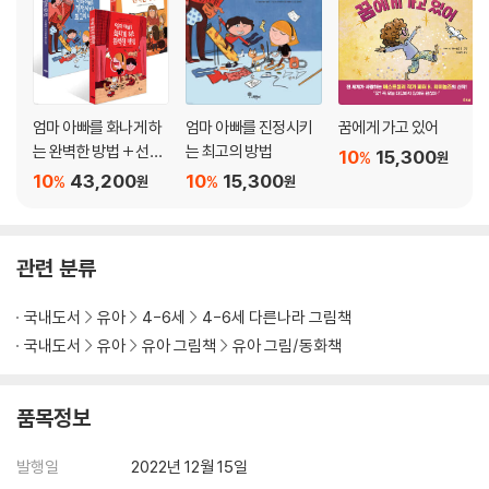
엄마 아빠를 화나게 하
엄마 아빠를 진정시키
꿈에게 가고 있어
는 완벽한 방법 + 선생
는 최고의 방법
10
15,300
%
원
님을 화나게 하는 완벽
10
43,200
10
15,300
%
%
원
원
한 방법 + 엄마 아빠를
진정시키는 최고의 방
법 세트
관련 분류
국내도서
유아
4-6세
4-6세 다른나라 그림책
국내도서
유아
유아 그림책
유아 그림/동화책
품목정보
발행일
2022년 12월 15일