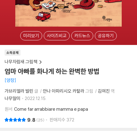
미리보기
사이즈비교
카드뉴스
공유하기
소득공제
나무자람새 그림책
엄마 아빠를 화나게 하는 완벽한 방법
양장
가브리엘라 발린
글
안나 아파리시오 카탈라
그림
김여진
역
나무말미
2022.12.15.
원서
Come far arrabbiare mamma e papa
9.8
판매지수
372
25