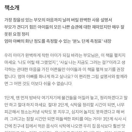
책소개
가장 참을성 있는 부모의 마음까지 날려 버릴 완벽한 사용 설명서
부모가 견디기 힘든 아이들의 모든 나쁜 습관에 대한 재미있지만 매우 잘
못된 요점 정리
엄마 아빠의 화난 정도를 측정할 수 있는 ‘분노 단계 측정표’ 내장
우리 아이가 완벽하게 착한 아이가 되길 바라는 부모님은, 이 책을 펼치지
마세요. ‘나도 어릴 때 그랬었지.’, ‘사실 나는 지금도 그러는 걸?’이라고 생
각하는 관대한 마음을 가진 어른들만 아이들과 이 책을 펼쳐 보기를 권장
합니다. 엄마 아빠를 화나게 하고 싶나요? 이 편리한 그림 설명서와 함께라
면 그 어떤 것도 이보다 쉬울 수 없습니다.
1단계, 맨 먼저 방바닥 여기저기에 물건들을 어질러 놓고, 정리하겠다고 말
만 하고 절대 하지 마세요. 절대! 2단계, 식탁을 정리할 시간이 되면, 너무
피곤해서 청소는커녕 식탁도 못 치우고, 심지어 놀지도 못하겠다고 해 버
려. 그러고는 잠잘 시간만 되면 떠들썩한 파티를 여는 거야! 3단계 식사 시
간에 친구네 집에서 먹은 음식이 식탁에 나오면 우리 집 음식보다 훨씬 맛