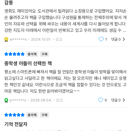
감동
표현을 잃어가는 지금 세대의 언어 문제를 『기억 전달자』 속에서도 읽어낼
수 있는 것이다. 차이와 평등, 안락사, 출산율, 국가의 통제 등 이 책에 담긴
영화도 재미있어요. 도서관에서 빌려읽다 소장용으로 구입했어요. 자자손
다양한 이야깃거리들은 지금 우리 사회가 직면한 민감한 문제들을 외면하
손 물려주고자 책을 구입했습니다.구성원을 통제하는 전체주의에 맞서 개
지 않고 가까이 들여다볼 기회를 제시한다.
인의 자유와 선택을 위해 싸우는 내용이 세계사를 다시 돌아보게 합니다.
강한 지도자 아래에서 이런일이 반복되고 있고 우리 미래에도 생길 수 있
는 일이지요.
w******s
2024.10.01.
신고
1
댓글
0
종이책
구매
중학생 아들이 선택한 책
평소에 스마트폰에 빠져서 책을 잘 안읽던 중학생 아들이 방학을 맞이해서
읽고싶다고 사달라고 한 책이에요. 저는 잘 모르지만 꽤나 재미있고 유명
한 책인것 같네요. 이런식으로 조금씩 책을 접할수 있다는 것 만으로도 고
마운 책입니다. 저도 한번 읽어봐야겠어요~~
p******s
2026.08.04.
신고
0
댓글
0
종이책
구매
기억 전달자