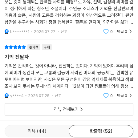
모든 것이 통제되는 완벽한 사회를 배경으로 자유, 선택, 감정의 의미를 깊
이 생각하게 하는 청소년 소설이다. 주인공 조너스가 기억을 전달받으며
기쁨과 슬픔, 사랑과 고통을 경험하는 과정이 인상적으로 그려진다. 편안
함만을 추구하는 사회가 정말 행복한지 질문을 던지며, 인간다운 삶과 진
정한 자유의 소중함을 깨닫게 하는 작품이다. 읽은 뒤에도 오래 생각하게
b*******1
2026.07.27.
신고
0
댓글
0
만드는 책이다.
종이책
구매
기억 전달자
기억은 간직하는 것이 아니라, 전달하는 것이다. 기억이 있어야 우리의 삶
에 의미가 생긴다.모든 고통과 갈등이 사라진 미래의 '공동체'는 완벽한 유
토피아처럼 보이지만, 사실은 모든 구성원이 감정 억제제를 복용하고 색깔
조차 보지 못하는 무채색의 세계이다. 12살이 되면 원로들에 의해 평생 직
업을 배정받으며, 규칙을 어기거나 쓸모가 없어지면 '임무 해제(죽음)'를
y****4
2026.07.25.
신고
0
댓글
0
당하게 된다.
리뷰 전체보기
리뷰
44
한줄평
52