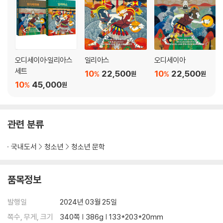
오디세이아·일리아스
일리아스
오디세이아
세트
10
22,500
10
22,500
%
%
원
원
10
45,000
%
원
관련 분류
국내도서
청소년
청소년 문학
품목정보
발행일
2024년 03월 25일
쪽수, 무게, 크기
340쪽 | 386g | 133*203*20mm