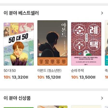
이 분야 베스트셀러
50 대 50
아몬드 (청소년판)
순례 주택
죽
10
13,320
10
15,120
10
13,500
1
%
%
%
원
원
원
이 분야 신상품