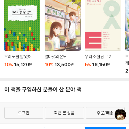
우리도 할 말 있어!
열다섯의 온도
우리 소설 탐구 2
오
게
10
15,120
10
13,500
5
16,150
%
%
%
원
원
원
2
이 책을 구입하신 분들이 산 분야 책
로그인
최근 본 상품
주문/배송
고객센터 1544-3800
티켓 1544-6399
중고샵 1566-4295