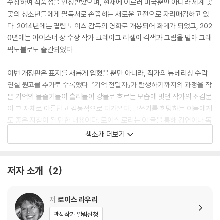
수상하여 작품성을 인정받았으며, 현재에 이르러 미국뿐만 아니라 세계 곳
곳의 청소년들에게 필독서로 손꼽히는 새로운 고전으로 자리매김하고 있
다. 2014년에는 필립 노이스 감독의 영화로 개봉되어 화제가 되었고, 202
0년에는 아이스너 상 수상 작가 크레이그 러셀이 각색과 그림을 맡아 그래
픽노블로도 출간되었다.
이번 개정판은 표지를 새롭게 입혔을 뿐만 아니라, 작가의 뉴베리상 수락
연설 원고를 추가로 수록했다. 『기억 전달자』가 탄생하기까지의 과정을 작
은 기억의 물줄기들이 흘러들어 강물로 흐르는 모습에 빗댄 작가의 소감문
이 그 자체로 아름답고 감동적으로 다가온다. 글쓰기를 희망하는 이들에게
도 좋은 지침이 될 만한 내용이다. 로이스 로리는 이 글을 통해 강연이나 독
자와의 만남을 할 때마다 『기억 전달자』의 열린 결말에 대한 질문을 가장
책소개 더보기
많이 받았다고 회고한다. 그리고 그에 대해 이렇게 답한다. “작품의 결말은
각자 자신의 신념과 희망에 따라 달라집니다.”
저자 소개
2
작가의 응답에 『기억 전달자』가 변화하는 세상 속에서도 끊임없이 새롭게
읽히는 이유가 있다. 우리가 지금 속한 세계는 어떤 곳인가? 그 커뮤니티
저
로이스 라우리
안에서 우리는 어떤 선택과 자세를 취할 것인가? 미래 소설의 고전으로 자
리 잡은 『1984』, 『멋진 신세계』, 『시녀 이야기』의 뒤를 잇는 SF 명작으로
관심작가 알림신청