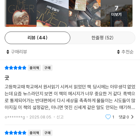
◆ “우리는 많은 것을 통제할 수 있었지. 동시에 많은 것들은 포기해야 했
7
단다.”
더보기
출산율, 안락사, 국가의 통제, 차이와 평등, 다채로운 표현을 잃은 언어…
미래 사회를 통해 다시 바라보는 현대 사회의 문제들
리뷰
44
한줄평
52
조너스가 사는 마을에서는 장애를 가지고 태어난 아기들이나 너무 나이가
든 노인들을 ‘임무 해제’라는 이름으로 안락사시킨다. 효율성을 해친다는
구매리뷰
추천순
이유로 쌍둥이 중 체중이 적게 나가는 아기도 ‘임무 해제’시키고, 사람들을
모두 색맹으로 만들어 색깔 구별도 없애 놓는다. 또한 이곳은 완벽한 산아
제한 사회인데 이를 위해 사람들은 성욕을 없애는 약까지 복용한다. 사랑
종이책
구매
은 당연히 비효율적인 것으로 치부된다. 고통의 기억도 알약 하나면 단번
굿
에 사라지는 단순한 것이다.
고등학교때 학교에서 원서읽기 시켜서 읽었던 책. 당시에는 아무생각 없었
는데 요즘 뉴스라던지 보면 이 책의 메시지가 너무 중요한 거 같다. 흑백으
조너스는 기억 전달자를 통해 촉감이나 색깔뿐만 아니라 다양한 고통의 느
로 통제되어가는 반대편에서 다시 세상을 촉촉하게 물들이는 시도들이 많
낌을 알게 된다. 그리고 고통을 통해 조너스는 비로소 사랑을 이해하고 마
아지길.이 책의 설정같은, 아니면 멋진 신세계 같은 말도 안되는 얘기하는
음 안에 존재하는 다채로운 감정을 깨달아 간다. 작가는 이야기 중반부로
과학 유튜브 잠깐 보고 이 책이 문득 생각났는데 다시 읽어보고싶다.
o*******g
2025.08.05.
신고
1
댓글
0
갈수록 부사와 형용사를 더 많이 사용하는데, 그를 통해 우리는 마음을 표
현하는 다채로운 단어들이 사람과 세상을 깊이 이해하고 연결하는 중요한
종이책
구매
연결고리라는 메시지를 발견할 수 있다. 단축과 생략으로 인해 다채로운