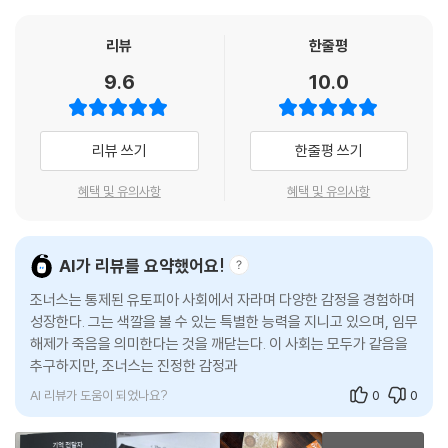
아무것도 선택할 필요 없는 ‘늘 같음 상태’가 유지되는 사회
그곳에서 모두가 잃어버린 감정을 찾기 위해 나서는 소년 이야기
리뷰
한줄평
9.6
10.0
이 작품은 사회 구성원 간의 갈등을 최소화하고 효율성을 극대화하기 위해
모두가 똑같은 형태의 가족을 가지고 동일한 교육을 받으며 성장하는 미래
사회의 어느 마을을 배경으로 펼쳐진다. 주인공인 소년 조너스는 열두 살
리뷰 쓰기
한줄평 쓰기
이 되는 생일날 ‘기억 보유자’라는 직위를 부여받는다. 기억 보유자는 마을
에서 유일하게 과거의 모든 기억을 가진 사람으로서 원로 중의 원로로 대
혜택 및 유의사항
혜택 및 유의사항
우받는다. 기억을 바탕으로 위원회에 조언을 하는 것이 기억 보유자의 역
할이다. 선임 기억 보유자는 이제 ‘기억 전달자’가 되어 조너스에게 과거의
기억을 전해 준다. 이 과정에서 조너스는 완벽한 사회를 위해 희생된 진짜
AI가 리뷰를 요약했어요!
감정들을 경험하게 된다. 감추어져 있던 진실을 깨닫고 갈등하는 조너스의
조너스는 통제된 유토피아 사회에서 자라며 다양한 감정을 경험하며
모습을 통해 작가는 진정 행복한 사회는 어떤 곳인지, 사회의 통제는 어느
성장한다. 그는 색깔을 볼 수 있는 특별한 능력을 지니고 있으며, 임무
정도까지 허용될 수 있는지 질문을 던진다. 현재와는 다른 구조를 가진 미
해제가 죽음을 의미한다는 것을 깨닫는다. 이 사회는 모두가 같음을
래 사회를 표현하기 위해 단어 하나하나를 세심하게 선택하고 ‘임무 해제’,
추구하지만, 조너스는 진정한 감정과 선택의 중요성을 배우게 된다.
‘늘 같음 상태’ 등 새로운 단어를 만들어 쓴 작가의 문체가 작품을 더욱 빛
AI 리뷰가 도움이 되었나요?
0
0
내 준다.