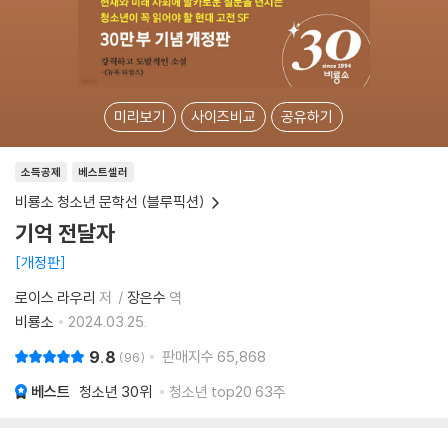
미리보기
사이즈비교
공유하기
소득공제
베스트셀러
비룡소 청소년 문학선 (블루픽션)
기억 전달자
개정판
로이스 라우리
저
장은수
역
비룡소
2024.03.25.
9.8
판매지수
65,868
96
베스트
청소년
30위
청소년 top20 63주