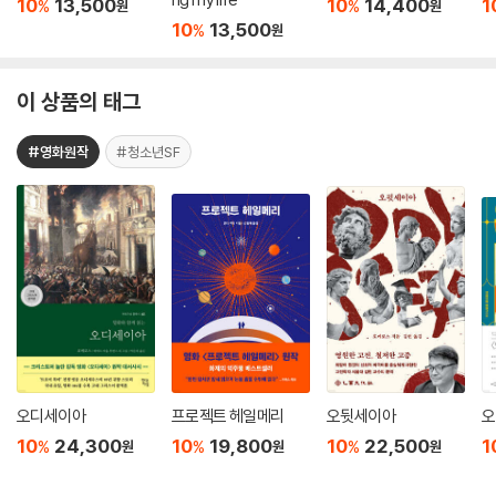
10
13,500
10
14,400
1
%
%
원
원
10
13,500
%
원
이 상품의 태그
#영화원작
#청소년SF
오디세이아
프로젝트 헤일메리
오뒷세이아
오
10
24,300
10
19,800
10
22,500
1
%
%
%
원
원
원