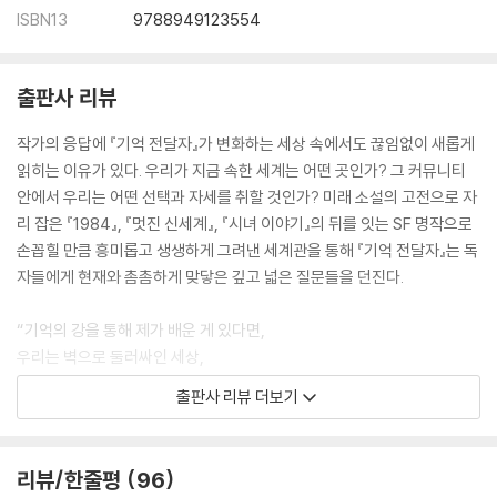
ISBN13
9788949123554
출판사 리뷰
작가의 응답에 『기억 전달자』가 변화하는 세상 속에서도 끊임없이 새롭게
읽히는 이유가 있다. 우리가 지금 속한 세계는 어떤 곳인가? 그 커뮤니티
안에서 우리는 어떤 선택과 자세를 취할 것인가? 미래 소설의 고전으로 자
리 잡은 『1984』, 『멋진 신세계』, 『시녀 이야기』의 뒤를 잇는 SF 명작으로
손꼽힐 만큼 흥미롭고 생생하게 그려낸 세계관을 통해 『기억 전달자』는 독
자들에게 현재와 촘촘하게 맞닿은 깊고 넓은 질문들을 던진다.
“기억의 강을 통해 제가 배운 게 있다면,
우리는 벽으로 둘러싸인 세상,
즉 우리 모두 ‘늘 같음’ 상태로 안전하다고 느끼는
출판사 리뷰 더보기
‘오직 우리, 오직 지금’이라는 세상에서 살 수 없다는 겁니다.”
-「뉴베리상 수락 연설」 중에서
리뷰/한줄평
96
◆ “너에게 전달하려는 건, 세계 전체의 기억이야.”