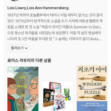
손꼽힐 만큼 흥미롭고 생생하게 그려낸 세계관을 통해 『기억 전달자』는 독
Lois Lowry,Lois Ann Hammersberg
자들에게 현재와 촘촘하게 맞닿은 깊고 넓은 질문들을 던진다.
1937년 하와이 호놀룰루에서 태어나 어릴 때부터 글 쓰는 것이 꿈이
“기억의 강을 통해 제가 배운 게 있다면, 우리는 벽으로 둘러싸인 세상, 즉
었다. 1970년부터 본격적으로 소설을 쓰기 시작해 여동생 헬렌의 죽
우리 모두 ‘늘 같음’ 상태로 안전하다고 느끼는 ‘오직 우리, 오직 지금’이라
음을 소재로 한 첫 소설 『죽음이 앗아간 여름(A Summer to Die)』
는 세상에서 살 수 없다는 겁니다.” -「뉴베리상 수락 연설」 중에서
으로 청소년 독자들을 사로잡는데 성공했다. 어릴 적 살던 펜실베이
니아의 조그만 마을을 무대로 한 『그 숲에는 거북이가 없다(Autumn
Street)』는 “배경과 등장인물의 감정이 생생하게 빛나며, 작가의 뛰
펼쳐보기
어난 감수성을 보여 주는 아름다운 작품”이라는 평을 받았으며, 전미
도서관협회의 주목할 만한 책 목록에 오르기도 했다. 어린이와 청소
로이스 라우리
의 다른 상품
년들이 매우 좋아하는 작가