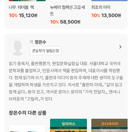
나무. 테이블. 책.
뉴베리 컬렉션 고급 세
최초의 아이
트
10
15,120
10
13,500
%
%
원
원
10
58,500
%
원
역
장은수
관심작가 알림신청
읽기 중독자, 출판평론가, 편집문화실험실 대표. 서울대학교 국어국
문학과를 졸업하고, 민음사에서 책을 편집하며, 대표이사를 역임했
다. 현재 읽기와 쓰기, 출판과 미디어 등의 주제에 대한 생각의 도구들
을 개발하며 학생을 가르치고 있다. 저서로 『출판의 미래』 『같이 읽고
함께 살다』 등이 있고, 역서로 로이스 로리의 『기억 전달자』, 앤서니
브라운의 『고릴라』가 있다.
장은수
의 다른 상품