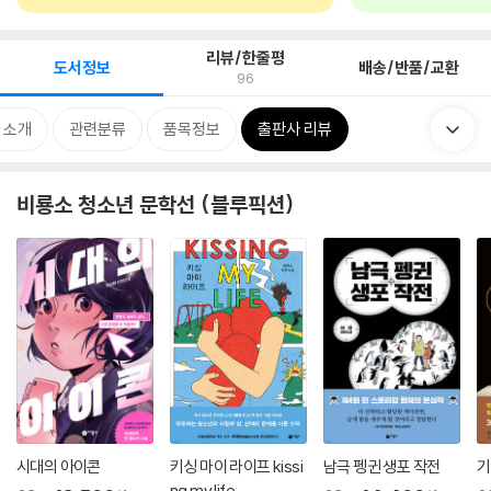
리뷰/한줄평
도서정보
배송/반품/교환
96
 소개
관련분류
품목정보
출판사 리뷰
비룡소 청소년 문학선 (블루픽션)
시대의 아이콘
키싱 마이 라이프 kissi
남극 펭귄 생포 작전
기
ng my life