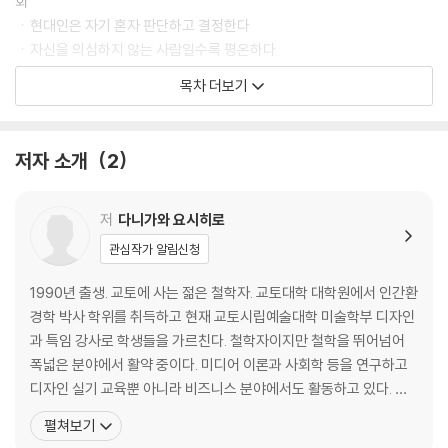
회
ㆍ현대인은 자기 혼자 판단하고 결정한다
ㆍ자신을 의심하지 않는 사람일수록 평온하다
ㆍ우리는 좀비 영화에서 일찍 죽는 사람처럼 살고 있다
목차 더보기
ㆍ현대인은 즉각적이고 단편적인 자극에 둘러싸여 있다
ㆍ수수께끼를 수수께끼인 채로 남겨둘 필요가 있다
ㆍ‘후련함’과 ‘답답함’을 구별해서 쓴다
저자 소개
2
ㆍ앞으로 우리가 가야 할 길
ㆍ자신을 의심한다는 ‘모험’
저
다니가와 요시히로
[칼럼] 대중사회이론과 미디어이론 그리고 대상관계이론
관심작가 알림신청
2장. 스스로 생각하지 않기 위한 철학
1990년 출생. 교토에 사는 젊은 철학자. 교토대학 대학원에서 인간환
: 천재들의 문제 해결 방식을 토대로 생각하는 힘
경학 박사 학위를 취득하고 현재 교토시립예술대학 미술학부 디자인
과 특임 강사로 학생들을 가르친다. 철학자이지만 철학을 뛰어넘어
ㆍ철학은 스스로 생각하는 것일까?
폭넓은 분야에서 활약 중이다. 미디어 이론과 사회학 등을 연구하고
ㆍ철학자도 넷플릭스를 보고 닥터마틴을 신는다
디자인 실기 교육뿐 아니라 비즈니스 분야에서도 활동하고 있다. 저
ㆍ스스로 생각하면 아웃풋이 평범하다
서로는 『쓰루미 슌스케의 말과 윤리』, 『신앙과 상상력의 철학』이 있
펼쳐보기
ㆍ자기 힘보다는 신중함이 중요하다
다. 공저로는 『네거티브 케이퍼빌리티로 살다』, 『독서 모임 교실』,