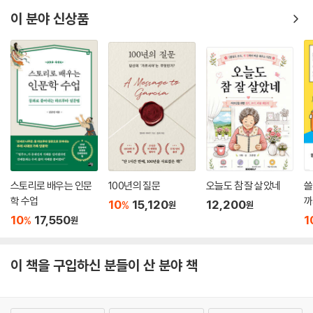
이 분야 신상품
스토리로 배우는 인문
100년의 질문
오늘도 참 잘 살았네
쓸
학 수업
까
10
15,120
12,200
%
원
원
10
17,550
1
%
원
이 책을 구입하신 분들이 산 분야 책