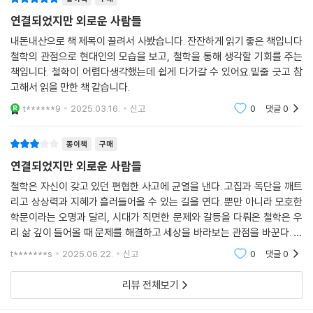
분함을 견디지 못하고 자극과 커뮤니케이션을 갈망한다. 자기 자신과 함께
시간을 잃어버렸다. 스마트폰을 든 순간 온갖 짤막짤막한 작업들을 반사적
하지 못한다는 뜻이기도 하다. ‘고독’이라는 말에는 자극을 원하거나 타인
연결되었지만 외로운 사람들
으로 쫓게 되기 때문이다.
에게 우선 반응하려 하지 않고 홀로 보내는 시간의 중요성이 담겨 있다.”
내돈내산으로 책 제목이 끌려서 사봤습니다. 잔잔하게 읽기 좋은 책입니다
--- p.163
(144쪽)
철학의 관점으로 현대인의 모습을 보고, 철학을 통해 생각할 기회를 주는
책입니다. 철학이 어렵다생각했는데 쉽게 다가갈 수 있어요.밑줄 긋고 참
외로움이 마음속에서 몸집을 불리면, 우리가 감정의 주도권을 쥐는 것이
밤낮으로 핸드폰을 손에서 놓지 못하는 우리 모습을 돌아보면 쉽게 이해할
고해서 읽을 만한 책 같습니다.
아니라 반대로 감정이 우리의 주도권을 쥔 듯 이리저리 휘둘리게 된다. 외
수 있다. 이 시대는 ‘스마트폰 시대’라고 할 수 있을 만큼, 그 의존도가 점점
t******9
2025.03.16.
신고
0
댓글
0
로움 또는 포모에는 다른 사람을 원하는 마음이 담겨 있지만, 그렇다고 ‘다
커져, 스마트폰 또는 태블릿 PC 등 스크린에서 눈을 떼는 시간은 하루 중
른 사람’을 생각하고 헤아리는 것은 아니다. 실제로 그곳에 있는 것은 외톨
몇 시간 채 되지 않을 정도다. 거기에 더해서, 식을 줄 모르는 자기계발에
이라고 느끼고 싶지 않다는 마음뿐이며, 관심의 스포트라이트는 온통 자신
종이책
구매
대한 열기는 우리가 고독할 틈 없게 만든다. ‘갓생’, ‘미라클 모닝’, ‘사이드
을 향해서만 쏟아진다. 외로움 앞에서 우리가 느끼는 것은 타인과 세상에
연결되었지만 외로운 사람들
프로젝트’ 등 아무것도 하지 않고서는 도저히 견딜 수 없다는 듯이, 현대인
대한 호기심이 아니라는 뜻이다.
은 말 그대로 쉴틈 없이 일정을 채우고, 끊임없이 자신을 동기부여해 왔다.
철학은 자신이 갖고 있던 편협한 사고에 균열을 낸다. 고집과 독단을 깨트
--- p.198
리고 상상력과 지혜가 흘러들어올 수 있는 길을 연다. 뿐만 아니라 모호한
그것이 ‘즐거워서’라기보다는 고요함 속에서 삶의 불안과 고민을 마주할까
학문이라는 오명과 달리, 시대가 직면한 문제와 갈등을 다뤄온 철학은 우
두렵기 때문에, 짧고 강렬한 자극, 오락, 멀티태스킹 등 엉뚱한 곳으로 자
소극적 수용력은 자신이야말로 길을 헤매고 있을지도 모른다고 스스로에
리 삶 깊이 들어올 때 문제를 해결하고 세상을 바라보는 관점을 바꾼다. 에
신의 시선을 돌린 것이다. 그러는 동안 우리의 내면과 감정은 방치되었다.
게 묻는 힘과 다름없다. 그렇게 해야만 수수께끼로부터 다양한 물음을 얻
픽테토스가 철학을 병원에 비유했듯이, 우리에게 철학이 필요한 이유는 어
고독할 줄 모르는 사람들은 결국, 삶의 주요한 사건들에서 느낀 감정들을
t*******s
2025.06.22.
신고
0
댓글
0
을 수 있다. 요컨대 소극적 수용력은 자기 머릿속에서 무작정 답을 찾으려
떤 문제가 생겼
제대로 소화하지 못하다가 깊은 우울감에 빠지기도 하고, 이따금씩 껍데기
하지 않고, 완벽하게 파헤칠 수 없는 수수께끼를 그대로 끌어안음으로써
리뷰 전체보기
같이 느껴지는 자신의 삶에 대해 깊이 회한한다. 저자는 이러한 현대인의
새로운 무언가를 이끌어내는 자세다.
초상을 이 책을 통해 아프게 꼬집는다.