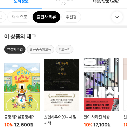
도서정보
배송/반품/교환
32
보
책 속으로
출판사 리뷰
추천평
이 상품의 태그
#철학수업
#군중속의고독
#고독함
공평해? 불공평해?
쇼펜하우어 X 니체 필
일이 사라진 세상
신
사책
10
12,600
10
17,100
1
%
%
원
원