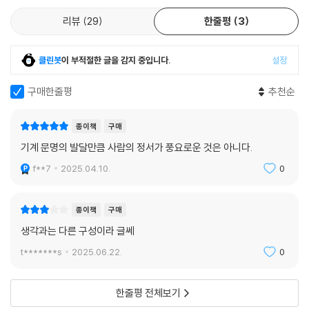
--- p.239
리뷰
29
한줄평
3
어떻게 고독을 되찾을 수 있을까?
파스칼은 ‘따분함과 불안을 외면하는 것’이야말로 진정한 목적이라고 생각
나와의 대화를 시작하는 방법에 대하여
했다. 여러 가지 활동이나 다른 사람과의 교류는 헤어나기 어려운 무료함
클린봇
이 부적절한 글을 감지 중입니다.
설정
과 불안에서 눈을 떼기 위한 ‘오락’이라는 것이다. ‘오락’은 ‘기분 전환’이라
고독은 사람들 틈에서 나와 자기 내면을 들여다볼 수 있는 시간을 허락한
고 번역하기도 한다. 무료함과 불안은 언젠가 죽음을 맞이할 인간의 비참
다는 점에서 누구에게나 필요하다. 누군가는 아이를 낳고 얻게 된 큰 행복
구매한줄평
추천순
한 운명을 떠올리게 하는데, ‘기분 전환’이라는 말에는 그런 기분에서 주의
을, 누군가는 사랑하는 사람을 먼저 보내고 나서 받은 큰 충격과 슬픔을 오
를 돌리고 감정을 해소한다는 뉘앙스가 담겨 있다. 즉, 기분 전환(주의를
롯이 느끼고 소화해야만 한다. 삶을 건강하게 영위하기 위해, 타인과 건강
종이책
구매
다른 곳으로 돌리는)은 인간이 자신의 비참함에 신경을 덜 쓴다는 데서 비
한 관계를 맺기 위해서 필수적인 요소다. 이 책에서 저자는 일상에서 고독
기계 문명의 발달만큼 사람의 정서가 풍요로운 것은 아니다.
롯된 말이다. 파스칼이 인간을 이리저리 흔들리는 ‘갈대’에 비유한 이유도
을 불러오는 여러 가지 방법들을 소개하는데, 그중에서도 심도 있게 다루
인간이 비참한 운명을 지녔다고 여겼기 때문이다.
f**7
2025.04.10.
0
는 방법은 다름 아닌 ‘취미’다. ‘취미’는 타인에게 방해받지 않을 수 있는 영
--- p.254
역이자 수익이나 평판을 위해 하는 일이 아니라는 점에서 고립과 고독을
가능케 한다. 취미로서 무언가를 만들거나 기를 때, 우리는 그 대상과 들리
종이책
구매
지 않는 대화를 펼치는 것과 다름없다. 이 책에서는 글쓰기와 텃밭 가꾸기
생각과는 다른 구성이라 글쎄
로 예를 드는데, 우리가 밭을 가꿀 때, 작물이 어떤 크기와 속도로 자랄는지
t*******s
2025.06.22.
0
다 알지 못한다. 무사히 실한 열매를 맺을 수 있을지 없을지 알 수 없기에
줄기와 잎을 살피고, 시행착오를 겪는다.
한줄평 전체보기
“우리는 창작을 통해, 즉 ‘뭔가를 만들고 뭔가를 키우는’ 취미를 통해 ‘자