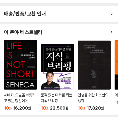
신’과 ‘타자’를 끊임없이 오가며 자기대화를 거듭해야 한다는 뜻이다. 고독
속에서 사고(자기대화)가 가능해지므로 취미는 곧 고독으로 이어진다고
배송/반품/교환 안내
말할 수 있다.” (210쪽)
“이때 우리가 만드는 ‘무언가’는 우리 앞에 ‘타자’(물음)로서 모습을 드러
이 분야 베스트셀러
낸다. 어떤 것을 만들거나 키울 때 대상은 우리와 이어져 있으면서도 우리
의 외부에 존재한다는 뜻이다. 따라서 시를 짓거나 수박을 키울 때 우리는
시와 수박에게 많은 질문을 받는다. 자신이 만드는 ‘무언가’가 자기에게 어
떤 물음을 던지는지 헤아리는 일은 취미와 떼려야 뗄 수 없는 관계인 셈이
다.” (211쪽)
즉, 우리는 취미를 통해서 우리 자신이 이해하지 못하는 영역이 있음을 받
아들이고, 불확실함이 주는 가능성을 기대하고 상상하게 된다. 단순하고
명쾌한 답을 좇던 방식에서 다른 삶의 방식을 취하게 되는 과정인 것이다.
이 밖에도 저자가 소개한 ‘고독’을 영위하는 방법들을 통해, 우리는 고집과
세네카, 오늘을 빼앗기
품격 있는 대화를 위한
인생을 위한 최소한의
이
독단의 위험에서 벗어날 수 있게 되어 한 걸음씩 성장하며, 곁에 있는 사람
고 있는 당신에게
지식 브리핑
생각
1
들과 유대하며 살아갈 수 있게 되기를 기대한다.
10
16,200
10
22,500
10
17,820
%
%
%
원
원
원