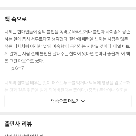
ㆍ소외될까 불안한 사람들
ㆍ감정은 인스턴트처럼 간편하지 않다
책 속으로
ㆍ외로움에 휘둘리는 우리 - 〈에반게리온〉으로 생각하기, 첫 번째
ㆍ외로움에 대처하는 방법, 취미 - 〈에반게리온〉으로 생각하기, 두 번째
니체는 현대인들이 삶의 불안을 똑바로 바라보거나 불안과 사이좋게 공존
ㆍ내 안에는 여러 사람이 존재한다 - 〈에반게리온〉으로 생각하기, 세 번째
하는 일에 몹시 서투르다고 생각했다. 철학에 매력을 느끼는 사람은 많든
ㆍ취미는 고독을 불러온다 - 〈에반게리온〉으로 생각하기, 네 번째
적든 니체처럼 이러한 ‘삶의 미숙함’에 공감하는 사람일 것이다. 매일 바쁘
ㆍ취미는 수수께끼와의 대화다 - 〈에반게리온〉으로 생각하기, 다섯 번째
게 일하는 사람 곁에 불안을 달래주는 철학이 있다면 얼마나 좋을까. 이 책
ㆍ‘글로 쓰인 나’와 ‘다시 쓰는 나’의 대화
은 그런 마음으로 썼다.
ㆍ무언가를 만들 때 시작되는 자기대화
--- p.6~7
ㆍ스스로 만족할 때까지 몇 번이고 다시 만들기
ㆍ‘불확실함’을 끌어안는 능력
니체의 철학을 배우는 것이 패스트푸드를 먹거나 틱톡에 영상을 업로드하
ㆍ시대를 초월한 소극적 수용력
는 것과 같은 취급을 받게 되어버린다는 뜻이다. (중략) 문학이나 영화를
ㆍ불확실함을 살아가는 우리에게 필요한 것
음미하는 것도, 학문을 접하는 것도, 우정이나 사랑을 바탕으로 관계를 맺
책 속으로 더보기
ㆍ자신을 의심하는 자세, 소극적 수용력
는 것도 같다. 어떤 사람들은 주문한 햄버거를 몇 분 만에 해치우듯이 이야
ㆍ철학에 대한 탐구는 소극적 수용력을 기르는 일
기도 학문도 인간관계도 예상에서 한 치도 벗어나지 않기를 바란다. 다시
ㆍ고독 속에서 불확실함과 함께하기
말해 명쾌하고 받아들이기 쉬운 자극으로 이루어져 있기를, 쉽게 목표를
출판사 리뷰
달성할 수 있기를 바란다는 것이다.
[칼럼] 문화와 철학을 한데 엮는 이유
--- p.50