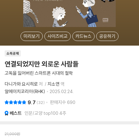
미리보기
사이즈비교
카드뉴스
공유하기
소득공제
연결되었지만 외로운 사람들
고독을 잃어버린 스마트폰 시대의 철학
다니가와 요시히로
저
지소연
역
알에이치코리아(RHK)
2025.02.24.
9.7
판매지수
690
32
베스트
인문/교양 top100 4주
21,000
원