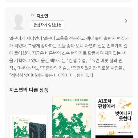
ㆍ숲을 걷는 방법을 배우듯 생각하는 기술을 배운다
『유루레포: 느슨한 보고서』, 『퓨처 디자인과 철학』, 『미디어 콘텐츠
ㆍ일문일답으로 돌아가지 않는 세상
스터디』, 『Neon Genesis Evangel
역
지소연
ㆍ지식과 상상력이라는 두 개의 바퀴
ㆍ2,500년간의 문제 해결 능력을 내 것으로
관심작가 알림신청
ㆍ섣부르게 이해하려고 하면 안 되는 이유
일본어가 재미있어 일본어 교육을 전공하고 책이 좋아 출판사 편집자
ㆍ철학을 배울 때 흔히 하는 두 가지 실수
가 되었다. 그렇게 좋아하는 것을 좇다 보니 자연히 전문 번역가의 길
ㆍ언런(탈학습)하기 전에 런(학습)하자
에 들어섰다. 지금은 바른번역 소속 번역가로 활동하며 재미있는 책
ㆍ센스메이킹에도 지식과 상상력이 필요하다
을 기획하고 있다. 옮긴 책으로는 『컨셉 수업』, 『워런 버핏 삶의 원
ㆍ상상력이 풍부하다는 것은 상상력의 레퍼토리가 넓다는 것
칙』, 『나라는 벽』, 『꾸준함의 기술』, 『연결되었지만 외로운 사람들』,
ㆍ내 안에 다양한 사람을 살게 한다
『적당히 잊어버려도 좋은 나이입니다』 등이 있다.
ㆍ철학을 탐험할 때 주의해야 할 세 가지
지소연
의 다른 상품
[칼럼] 프래그머티즘의 관점
3장. 연결되는 동안 잃어버린 ‘고독’
: 스마트폰 시대의 철학
ㆍ스마트폰이 바꿔버린 우리 사회
ㆍ‘상시 접속 사회’에서 잊힌 감각