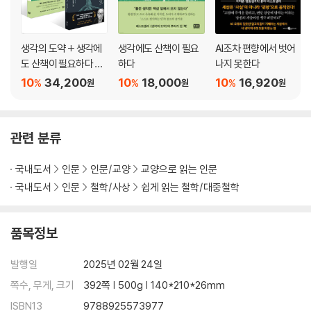
ㆍ‘고독’의 상실 - 반사적인 커뮤니케이션으로 산만해진 사람들
ㆍ관심경제와 스마트폰이 집중을 빼앗는다
ㆍ‘고독’의 상실 - 자기 자신과 함께하지 못하는 사람들
생각의 도약 + 생각에
생각에도 산책이 필요
AI조차 편향에서 벗어
ㆍ‘고립’ 속에서 ‘고독’해질 수 있다 - 한나 아렌트의 철학
도 산책이 필요하다 세
하다
나지 못한다
트
ㆍ‘고독’과 ‘외로움’은 어디로 갔는가
10
34,200
10
18,000
10
16,920
%
%
%
원
원
원
ㆍ제대로 상처받기 위한 고독
ㆍ감정을 억누르지 않으려면
ㆍ기쁠 때도 고독은 필요하다
관련 분류
ㆍ빈 시간을 또 다른 멀티태스킹으로 채우는 사람들
ㆍ스마트폰은 감정 이해를 더디게 만든다
국내도서
인문
인문/교양
교양으로 읽는 인문
ㆍ감각을 억누르지 않으려면 - 〈용쟁호투〉의 교훈, 첫 번째
국내도서
인문
철학/사상
쉽게 읽는 철학/대중철학
ㆍ“생각하지 말고 느껴!”의 진정한 의미 - 〈용쟁호투〉의 교훈, 두 번째
ㆍ손끝에 시선을 빼앗기지 말라 - 〈용쟁호투〉의 교훈, 세 번째
품목정보
[칼럼] 고독과 고립의 가치 되찾기
발행일
2025년 02월 24일
4장. 고독과 취미를 만드는 방법
쪽수, 무게, 크기
392쪽 | 500g | 140*210*26mm
: 소극적 수용력이 불러오는 대화
ISBN13
9788925573977