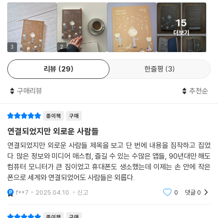
철학적 사고가 무엇인지 정확히 알려주는 책이다. 쉬운 메시지와 확실한
ㆍ인간은 완벽하게 알지 못하기에 알고자 한다
나에도 집중하지 못하는 상태, 특히 인간관계가 희박한 상태를 그녀는 “연
그런 의미에서 『연결되었지만 외로운 사람들』은 삶을 철학적 관점으로 바
만족을 주는 콘텐츠로 점철된 현대사회에, 우리의 이해의 폭은 점점 좁아
ㆍ계속해서 알아가는 즐거움, 철학
결되었으나 외로운(connected, but alone)”이라고 표현했다.
라보는 시작점이 되어준다. 삶에서 느낀 불안과 고민들을 더 이상 외면하
15
지고 있다. 많은 걸 접하지만 적게 이해하는 정신의 빈곤화가 일어나는 시
--- p.136
지 말고, 철학자들의 이야기를 통해 바라보고 직면해 보자.
더보기
대 속에서, 저자는 사고를 확장하고 자아를 업그레이드하는 매우 효과적인
[칼럼] 실존주의, 대상관계이론, 소비사회이론의 조합
방법을 알려준다. 혼자만의 생각에 갇혀 있기보다 다른 관점에 나를 열어
3
2
자신을 온전히 유지할 수 없을 만큼 심각한 충격을 받았을 때, 상처를 부정
우리는 어쩌다 고독을 잃어버렸을까?
놓으며, 외로움과 공허를 창조와 즐거움으로 바꿀 수 있도록 해주는 훌륭
에필로그
하거나 무관심을 가장하지 않고 자신의 마음에 귀 기울이고 상처를 새로이
나 자신으로 존재하는 방법을 잊어버린 우리
리뷰
29
한줄평
3
한 지침서다.
후기
받아들이는 작업이 무엇보다 중요하다. 이때 ‘외로움’은 무엇보다 성가신
미주
- 이충녕 (『가장 젊은 날의 철학』 저자, 유튜브 크리에이터)
적이다. 많은 사람이나 일과 쉴 새 없이 접촉하는 상태에서는 이런저런 자
‘모두가 병들었으나 아무도 아프지 않았다’는 시인의 말처럼, 현대인은 좀
구매리뷰
추천순
극에 휩쓸리느라 자기 자신과 대화하며 신중하게 상황을 이해할 수 없기
처럼 드러나지 않는 문제들을 많이 안고 있다. 저자 다니가와 요시히로는
때문이다. (중략) 상처를 제대로 마주하려면 고독이 필요하다. 늘 뭐든 안
그중에서도 ‘고독을 잃어버렸다’는 점을 지적한다. ‘고독’이라고 하면 ‘외로
종이책
구매
이하게 인터넷에 올리거나 다른 사람과 계속 이어져 있으려고만 하면 중요
움’을 떠올리기 쉽지만, 한나 아렌트를 비롯해 여러 철학자들이 이 둘을 구
연결되었지만 외로운 사람들
한 무언가를 놓치기 위해 노력하는 것이나 다름없다. 그래서 스마트폰에
분 지어 사용했다. 외로움은 ‘많은 사람에게 둘러싸여 있음에도, 타인에게
익숙해진 현대인은 불안에 대처하는 데 매우 서툴다.
연결되었지만 외로운 사람들 제목을 보고 단 번에 내용을 짐작하고 집었
의존하고 싶어 하는 상태’지만, 고독은 ‘침묵 속에서 나 자신과 함께 존재하
--- p.155~157
다. 많은 정보와 미디어 매스컴, 즐길 수 있는 수많은 앱들, 90년대만 해도
는 방식’이라고. 저자는 외로움에 시달리는 현대인이 되찾아야 할 것이 바
컴퓨터 모니터가 큰 짐이었고 휴대폰도 생소했는데 이제는 손 안에 작은
로 ‘고독’이라고 말한다. 그렇다면, 우리는 어쩌다 외롭게 되었으며, 고독을
폰으로 세계와 연결되었어도 사람들은 외롭다.
“우리가 고독의 은혜를 누리려 하지 않는 이유는 고독해지는 데 필요한 시
잃어버렸을까?
간을 활용해야 할 자원으로 여기기 때문이다.” 실제로 우리는 여유를 고독
f**7
2025.04.10.
신고
0
댓글
0
과 손잡는 시간으로 쓰지 않고 다른 갖가지 일들로 채우려 하지 않는가. 스
“여기서 우리가 잃어버린(잃어버리려 하는) 것은 ‘고독’이다. 사람들은 따
마트폰을 손에 쥔 사람들은 경치를 즐기거나 가만히 주변의 소리를 듣는
종이책
구매