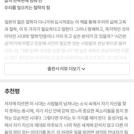
삶의 한복판에 멈춰 선
우리를 일으키는 철학의 힘
5장. 바쁜 일상으로 따분함을 잊으려 하는 사회
단순한 음악 퀴즈를 권하듯이 지금 교양을 쌓으라고, 배우는 것이 중요하
다고 말하는 사람이 있다. 정말 중요한 건 음악을 듣는 생활이건만, 전주만
일본의 젊은 철학자 다니가와 요시히로는 이 책을 통해 우리의 삶에 고독
ㆍ활동적인 일상은 공허하다? - 파스칼과 기분 전환의 철학
듣고 바로 제목을 맞힐 수 있도록 지식을 쌓고 그것이 교양이라고 여긴다.
과 철학, 이 두 가지가 필요하다고 말한다. 그러나 명쾌하고, 즉각적인 것이
ㆍ따분함과 불안으로부터 고개를 돌리는 사람들
하지만 교양 있는 사람이란 자연히 음악과 함께 생활하는 사람을 뜻한다.
미덕인 시대에 ‘철학’만큼이나 거리 두고 싶은 분야가 또 있을까? ‘시간은
ㆍ우리의 ‘기분 전환’을 빼앗은 코로나 바이러스
--- p.51
금’이기에 어렵고 모호해 시간이 필요한 것은 사람들의 관심 밖으로 물러
ㆍ마음속에 잠들어 있는 권태와 불안
난다. 아, “3분 요약! 이것만 보면 됩니다”와 같은 제목의 영상이라면 다를
ㆍ의욕을 끌어 올리지 않으면 제대로 살 수 없는 우리
즉, 어떤 지식이든 어디에 어떻게 쓰는지를 함께 배워야 한다는 이야기다.
수 있다. 현대인은 무엇이든 손쉽게 이해하려는 욕구가 있다. 끈기와 지속
ㆍ정신 건강은 개인의 책임일까?
여기서 ‘지식을 어디에 어떻게 쓰느냐’를 ‘상상력’이라고 부르려 한다. 우리
적인 힘이 필요한 철학과 사유보다 자기계발과 숏폼 콘텐츠가 인기를 얻는
ㆍ끊임없이 성장해야 한다는 요구와 정신 건강의 관계
출판사 리뷰 더보기
가 어떤 전문가나 철학자에게 가르침을 받든 ‘지식’뿐만 아니라 ‘상상력’도
이유도 바로 이러한 욕구에 있다. 빠르고 간편한 것을 좇다 보면 점점 자신
ㆍ스티브 잡스의 조언은 도움이 되지 않는다
함께 배워야 한다. (중략) 리뷰나 요약된 내용만 읽고 어떤 책을 다 읽었다
이 보고 싶은 것, 듣고 싶은 것만 취하게 되어, 자기 고집과 독단에 빠지고
ㆍ마음의 목소리를 따르지 말 것
고 착각하는 경우에도 이런 문제점이 있다. 리뷰나 요약된 내용만 보고는
만다. 이로써 자기 안에 매몰되기 쉬운 이 시대에 더욱이 ‘철학’이 필요하다
ㆍ체호프에게 배우는 ‘자신의 마음을 따르는’ 일의 위험성
추천평
지식을 어디에 적용해야 하는지 온전히 파악하지 못한다. 그러므로 요약만
고 저자는 말한다.
ㆍ유연한 업무 방식은 자기계발과 궁합이 좋다(그러나 인간을 구원하지
읽고 만족하는 사람은 책을 ‘지식’으로만 보고 책 속에 담긴 ‘상상력’은 배
는 못한다)
저자에 따르면 이 시대는 사람들의 넘쳐나는 소식 속에서 자기 자신을 찾
우지 않으려고 애쓰는 것이나 마찬가지다.
“모두 자기 자신만 신경 쓰고, 본인만 기분 좋은 세상이면 충분하다고 생각
ㆍ자신에 대한 과도한 관심이 자기대화를 방해한다
지 못하는 동시에, 자기 자신 안에 갇혀 있느라 중요한 목소리들을 듣지 못
--- p.87
하며, 자기 의견이나 이미지를 신경 쓰기에 급급하다. 본인의 의견은 의심
ㆍ자신에 대한 관심은 관심경제와 궁합이 좋다(나쁜 의미에서)
하는 모순적인 시대다. 그렇다면 우리는 두 가지를 해야 한다. 웅성거림 속
하지 않고 전문가에게도 자신만만하게 댓글을 달며, 심지어 유사과학을 믿
에서 자기 자신과 제대로 마주보기. 나의 작은 세계에 갇히지 않고 다른 이
우리가 할 일은 자기 나름대로 해석하는 것이 아니라, 철학자의 개념과 체
는 사람이 엉터리 이론을 대며 ‘쯧쯧, 정보가 저리 부족해서야’ 하고 과학자
[칼럼] 포스트 포디즘 시대의 실존과 외로움
들의 의미 있는 이야기를 듣기. 이 어려운 일을 하려면 생각의 안내자가 필