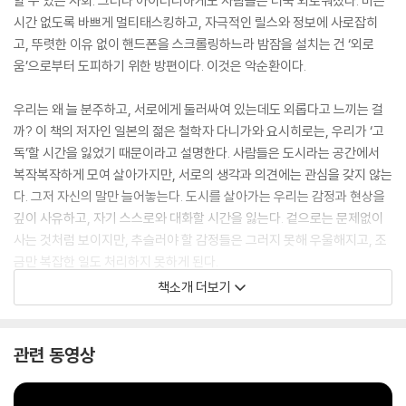
할 수 있는 사회. 그러나 아이러니하게도 사람들은 더욱 외로워졌다. 비는
시간 없도록 바쁘게 멀티태스킹하고, 자극적인 릴스와 정보에 사로잡히
고, 뚜렷한 이유 없이 핸드폰을 스크롤링하느라 밤잠을 설치는 건 ‘외로
움’으로부터 도피하기 위한 방편이다. 이것은 악순환이다.
우리는 왜 늘 분주하고, 서로에게 둘러싸여 있는데도 외롭다고 느끼는 걸
까? 이 책의 저자인 일본의 젊은 철학자 다니가와 요시히로는, 우리가 ‘고
독’할 시간을 잃었기 때문이라고 설명한다. 사람들은 도시라는 공간에서
복작복작하게 모여 살아가지만, 서로의 생각과 의견에는 관심을 갖지 않는
다. 그저 자신의 말만 늘어놓는다. 도시를 살아가는 우리는 감정과 현상을
깊이 사유하고, 자기 스스로와 대화할 시간을 잃는다. 겉으로는 문제없이
사는 것처럼 보이지만, 추슬러야 할 감정들은 그러지 못해 우울해지고, 조
금만 복잡한 일도 처리하지 못하게 된다.
책소개 더보기
이런 우리에게 저자는 철학을 권한다. 지식의 거장들이 2500년간 이어온
사색과 대화에 참여하면 우리 자신을 직시할 수 있다고 말이다. 니체, 오르
테가, 한나 아렌트, 파스칼과 같은 철학자의 이야기와 더불어 〈에반게리
관련 동영상
온〉, 〈드라이브 마이 카〉, 〈용쟁호투〉 등 대중문화를 곁들여 현대인이 어떻
게 병들어 있는지를 짚어주며, ‘쾌락적 나른함’, ‘우울증적 쾌락’에 빠져 있