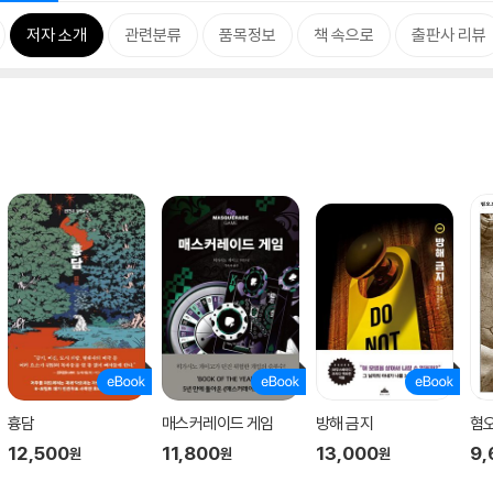
저자 소개
관련분류
품목정보
책 속으로
출판사 리뷰
흉담
매스커레이드 게임
방해 금지
혐
12,500
11,800
13,000
9,
원
원
원