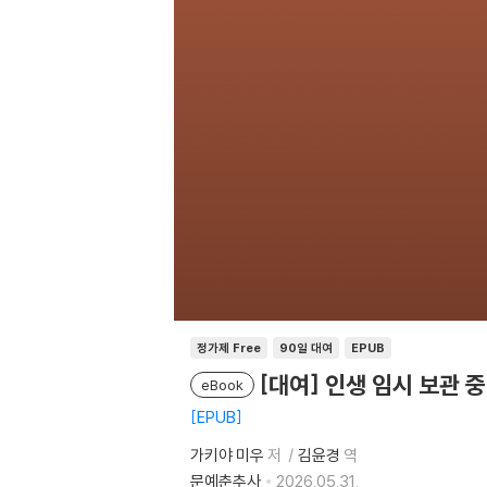
정가제 Free
90일 대여
EPUB
[대여] 인생 임시 보관 중
eBook
EPUB
가키야 미우
저
김윤경
역
문예춘추사
2026.05.31.