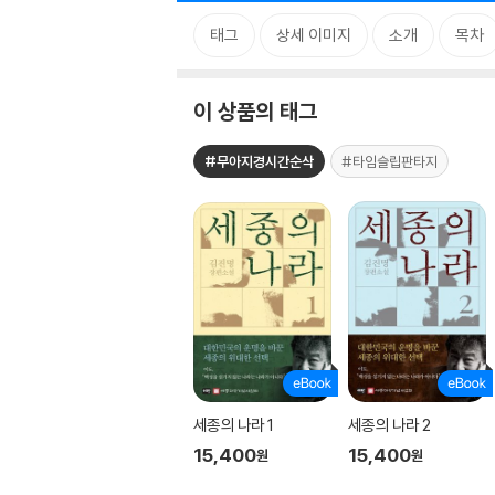
태그
상세 이미지
소개
목차
이 상품의 태그
#무아지경시간순삭
#타임슬립판타지
세종의 나라 1
세종의 나라 2
15,400
15,400
원
원