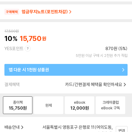
엄금무지노트(포인트차감)
구매혜택
17,500
원
10
15,750
YES포인트
870원 (5%)
5만원 이상 구매 시 2천원 추가 적립
앱 다운 시 1천원 상품권
결제혜택
카드/간편결제 혜택을 확인하세요
종이책
eBook
크레마클럽
원제
15,750
원
12,000
원
eBook 구독
배송안내
서울특별시 영등포구 은행로 11(여의도동,
변경