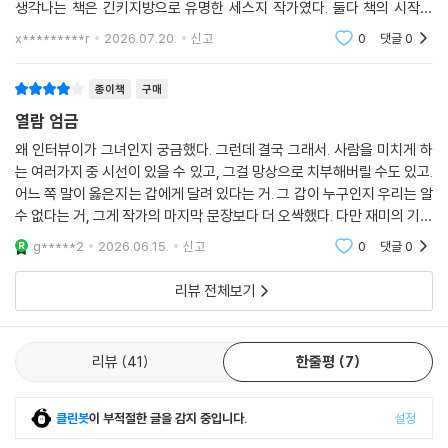
라들 각오를 하고 ‘열람’해 주길 바란다. 공포와 놀라움을 동시에 안겨 주는
스와이프 엄금에 있던 떡밥들도 모두 회수되는 책이였다. 두 책을 보면서
전율의 독서 체험이 될 것이다!
생각나는 책은 긴키지방으로 유명한 세스지 작가였다. 둘다 책의 시작은
인터넷 괴담이였다. 그리고 조사 하면 할수록 결국은 사람이 더 무섭다는
x*********r
2026.07.20.
신고
0
댓글
0
결론이다. 요즘
종이책
구매
열람 엄금
왜 인터뷰이가 그녀인지 궁금했다. 그런데 결국 그래서. 사람을 미치게 하
는 여러가지 중 시선이 있을 수 있고, 그걸 망상으로 치부해버릴 수도 있고.
어느 쪽 말이 옳은지는 갑에게 달려 있다는 거. 그 갑이 누구인지 우리는 알
수 없다는 거, 그게 작가의 마지막 문장보다 더 오싹했다. 다만 재미의 기복
이 심한 작가의 이번 책은 재미로는 별4개도 아깝지만 구성이 신박하여 4
g*****2
2026.06.15.
신고
0
댓글
0
개.
리뷰 전체보기
리뷰
41
한줄평
7
클린봇
이 부적절한 글을 감지 중입니다.
설정