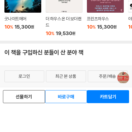
굿나이트메어
더 하우스 온 더 보더랜
프린츠하우스
야
드
10
15,300
10
15,300
1
%
%
원
원
10
19,530
%
원
이 책을 구입하신 분들이 산 분야 책
로그인
최근 본 상품
주문/배송
고객센터 1544-3800
티켓 1544-6399
중고샵 1566-4295
선물하기
바로구매
카트담기
eBook 1:1문의/채팅상담
예스이십사(주) 사업자 정보
이용약관
개인정보처리방침
청소년보호정책
PC버전
회사소개
거래처관계자께
도서홍보
광고