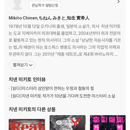
관심작가 알림신청
Mikito Chinen,ちねん みきと,知念 實希人
1978년 10월 12일 오키나와 출생, 일본의 소설가, 의사. 치넨 미키토
는 도쿄 지케이카이 의과대학을 졸업하고, 2004년부터 외과 전문의
로 활동하고 있는 현직 의사이다. 그의 소설 『상냥한 저승사자를 기르
는 법』의 배경이 되는 호스피스 병동도 의사라는 그의 직업적 이력과
무관하지 않다. 그는 2011년 『레종 데트르』로 제4회 바라노마치 후
쿠야마 미스터리 문학신인상을 수상하며 데뷔하였고, 이 작품은 201
펼쳐보기
2년 『누구를 위한 칼날』로 개정되어 재출간된 바 있다. 주요 작품으로
『가면병동』, 『아메쿠 타카오의 추리 카르테』, 『블러드라인』, 『당신을
치넨 미키토
인터뷰
위한 유괴』, 『시한병동』,
[읽다]
미스터리 삼인방이 전하는 우정과 협동의 힘
[읽다]
치넨 미키토 작가가 10년을 기다려 도전한 미스터리 소설
치넨 미키토
의 다른 상품