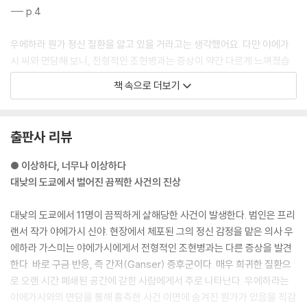
--- p.4
우에하라 뭔가 정신 질환을 앓고 있을 거라고는 생각했어요. 다만 야에가
시 씨와 면담해 보니, 전형적인 조현병과는 증상이 약간 다르게 느껴졌습
니다.
책 속으로 더보기
―면담 내용을 녹음한 데이터가 있죠. 그걸 재생하겠습니다.
--- p.24
출판사 리뷰
야에가시 ……말한들 아무도 안 믿겠지. 내가 이상하다고 당신들이 단정할
재료만 줄 뿐이야.
● 이상하다, 너무나 이상하다
우에하라 저는 단정하지 않아요.
대낮의 도쿄에서 벌어진 끔찍한 사건의 진상
당신이 정말로 망상에 사로잡혀 범행을 저지른 것인지, 아니면 다른 원인
이 있었던 것인지를 선입관 없이 제대로 조사할 겁니다.
대낮의 도쿄에서 11명이 끔찍하게 살해당한 사건이 발생한다. 범인은 프리
--- p.39
랜서 작가 야에가시 신야. 현장에서 체포된 그의 정신 감정을 맡은 의사 우
에하라 가스미는 야에가시에게서 전형적인 조현병과는 다른 증상을 발견
―이 기사에 나온 유령 마을이 사건의 수수께끼에 다가설 실마리라는 거
한다. 바로 구금 반응, 즉 간저(Ganser) 증후군이다. 매우 희귀한 질환으
군요.
로 오랜 시간 폐쇄된 공간에 갇힌 사람에게서 주로 나타난다. 우에하라는
우에하라 저는 그렇게 생각했어요. 다만 도메키가 산다는 유령 마을의 정
야에가시와의 면담을 통해 흉측한 사건 이면에 숨겨진 뭔가가 있음을 직감