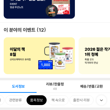
이 분야의 이벤트
12
리뷰/한줄평
도서정보
배송/반품/교환
48
개
관련분류
품목정보
책 속으로
출판사 리뷰