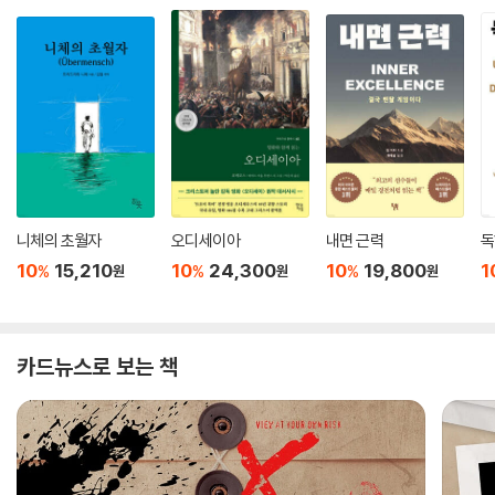
니체의 초월자
오디세이아
내면 근력
독
10
15,210
10
24,300
10
19,800
1
%
%
%
원
원
원
카드뉴스로 보는 책