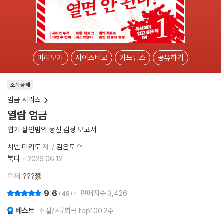
미리보기
사이즈비교
카드뉴스
공유하기
소득공제
엄금 시리즈
열람 엄금
엽기 살인범의 정신 감정 보고서
치넨 미키토
저
김은모
역
북다
2026.06.12.
원제
???禁
9.6
판매지수
3,426
48
베스트
소설/시/희곡 top100 2주