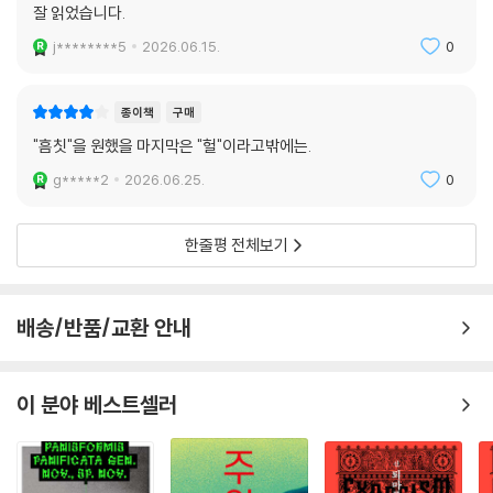
종이책
구매
잘 읽었습니다.
j********5
2026.06.15.
0
종이책
구매
"흠칫"을 원했을 마지막은 "헐"이라고밖에는.
g*****2
2026.06.25.
0
한줄평 전체보기
배송/반품/교환 안내
이 분야 베스트셀러