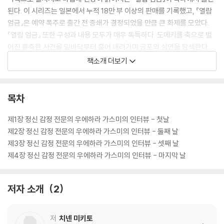
된다. 이 시리즈는 일본에서 누적 18만 부 이상의 판매를 기록했고, 『열람
엄금』은 예약 폭주로 출간 전 증쇄가 결정되었을 만큼 큰 화제를 모았다.
『열람 엄금』 또한 구성과 내용 모두가 매우 독특하다. 도메키를 축으로 벌
어진 흉측한 사건을 밑바닥부터 훑어 내려가며 공포의 심연을 탐색한다.
사건의 진상을 좇을수록 처음에는 무관해 보였던 이야기들이 하나로 연결
책소개 더보기
되며 강렬한 반전을 완성한다. 치넨 미키토의 작가로서의 노련함과 치밀함
이 드러나는 대목이다.
목차
‘엄금 시리즈’를 쓴 치넨 미키토는 『유리탑의 살인』, 『이메르의 거미』, 『상
냥한 저승사자를 기르는 법』 등 미스터리, 판타지, 로맨스, 힐링, 호러까지
제1장 정신 감정 전문의 우에하라 가스미의 인터뷰 - 첫날
여러 분야에서 유감없이 실력을 발휘 중인 중견 작가다. 총 다섯 번 서점대
제2장 정신 감정 전문의 우에하라 가스미의 인터뷰 - 둘째 날
상 후보에 오른 그는 ‘포스트 히가시노 게이고’로도 불린다. 소설가 겸 현직
제3장 정신 감정 전문의 우에하라 가스미의 인터뷰 - 셋째 날
내과 전문의라는 독특한 이력을 보유하고 있는데, 자신이 쌓은 여러 경험
제4장 정신 감정 전문의 우에하라 가스미의 인터뷰 - 마지막 날
과 배움을 토대로 소설이라는 새로운 세상을 구축해 나간다고 한다. 과학
을 밑바탕으로 삼는 의사지만 소설가이기도 하기에 과학으로 설명할 수 없
저자 소개
2
는 사건에도 깊은 흥미를 품고 있다는 치넨 미키토. 공존할 수 없을 듯 보이
는 두 세계가 한 작품에 녹아 있어 늘 독특하고 특별한 작품을 쓰는 그의 첫
호러 도전이라는 점만으로도 반드시 읽어 볼 만하다.
저
치넨 미키토