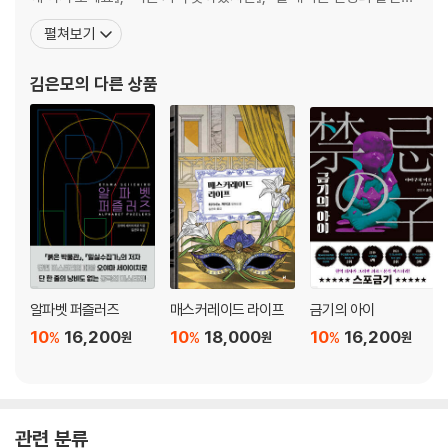
『여자 친구』를 비롯하여 아시베 다쿠의 고바야시 히로키의 『Q&A』,
펼쳐보기
미치오 슈스케의 『투명 카멜레온』, 『달과 게』, 『기담을 파는 가게』, 이
사카 고타로의 『화이트 래빗』, 『후가는 유가』 야쿠마루 가쿠의 『우
김은모
의 다른 상품
죄』, 고바야시 야스미의 『앨리스
알파벳 퍼즐러즈
매스커레이드 라이프
금기의 아이
10
16,200
10
18,000
10
16,200
%
%
%
원
원
원
관련 분류