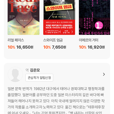
리얼 페이스
스와이프 엄금
이메르의 거미
10
16,650
10
7,650
10
16,920
%
%
%
원
원
원
역
김은모
관심작가 알림신청
일본 문학 번역가. 1982년 대구에서 태어나 경북대학교 행정학과를
졸업했다. 일본어를 공부하던 도중 일본 미스터리의 깊은 바다에 빠
져들어 헤어나지 못하고 있다. 아직 국내에 알려지지 않은 다양한 작
가의 작품을 소개하고자 노력하고 있다. 옮긴 책으로는 『테후테후장
에 어서 오세요』, 『너는 기억 못하겠지만』, 『별 내리는 산장의 살인』,