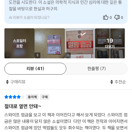
도전을 시도한다. 이 소설은 의학적 지식과 인간 심리에 대한 깊은 통
기에 도메키가 있다’, ‘난 도메키에게 저주받았다’, ‘도메키의 눈이 날 보고
엽기 살인범의 정신 감정 보고서
찰을 바탕으로 현실과 허구의 경계를 넘나들며 독자에게 현실적인 공
있다’라고요.
포를 안겨준다. 도쿄 다마시 축제
--- p.163
『열람 엄금』은 작가가 넣어 둔 몇 가지 수수께끼 풀이 덕분에 공포를 느끼
AI 리뷰가 도움이 되었나요?
0
0
면서도 쾌감을 얻게 된다. 사실 이 즐거움은 독자로 하여금 가장 큰 공포를
우에하라 아니에요! 저는 뛰어들지 않았어요.
느끼게 하는 함정이기도 하다. 엄금 시리즈의 묘미를 한마디로 말하자면
플랫폼 끄트머리에 서 있는데 누가 제 등을 밀었다고요!
‘미스터리와 호러 사이의 절묘한 지점을 포착했다’는 것이다. 치넨 미키토
‘도메키의 눈’이 저를 죽이려 한 거예요.
19
는 “미스터리는 철두철미한 논리가 필요하고, 논리를 바탕으로 이야기에
스포일러
―하지만 경찰 보고서에 그런 인물은 확인하지 못했다고 나와 있는데요.
포함
더보기
살을 붙여 나간다. 반면 호러는 공포를 연출하기 위해 논리를 초월하는 일
--- p.217
이 허용된다. 미스터리 소설가인 나는, 호러를 쓰더라도 이면에서 일어나
5
5
3
는 사건에 확실한 논리적 기반을 만들고 다양한 복선을 흩뿌려 두었다”라
리뷰
41
한줄평
7
고 말했다. 그리고 치넨 미키토만이 쓸 수 있는 히든카드까지 숨겨져 있는
데, 책을 통해 확인할 수 있다.
구매리뷰
추천순
엄금 시리즈는 간담이 서늘하고, 등골이 오싹하고, 오금이 저린다는 차원
을 뛰어넘는다. 책장을 덮고 나서도 내 일상은 안전할까, 하는 불안이 한동
종이책
구매
안 독자의 마음에 남는다. 일본 독자들은 “눈 깜짝할 사이에 다 읽어 버렸
절대로 열면 안돼~
다”, “결말을 이렇게 강력하게 뒤집어 버리다니!”, “진짜 공포를 전한
스와이프 엄금을 보고 이 책과 이어진다고 해서 보게 되었다. 스와이프 엄
다”며 아낌없는 찬사를 보냈다. 그러니 『열람 엄금』을 읽기 전에 몸이 오그
금은 많은 내용이 담지 않은 소설이였다. 다만 이 책은 전작과 이어지면서