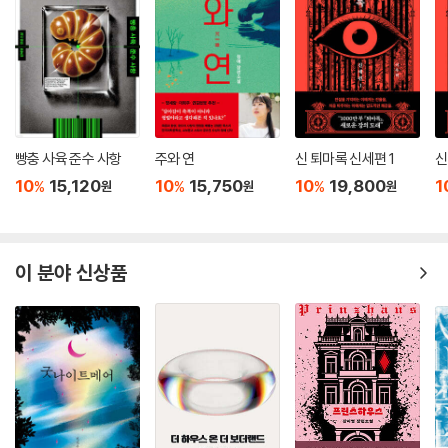
빵충 사육 준수 사항
주와 연
신 퇴마록 신세편 1
신
10
15,120
10
15,750
10
19,800
1
%
%
%
원
원
원
이 분야 신상품