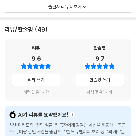
확한 위치가 기사에는 나오지 않았죠.
하고는 그 실체를 직접 파헤치기로 결심한다. 현장의 사진, 목격 증언, 흉기
출판사 리뷰 더보기
그래서 어딘지 물어보러 가기로 했어요.
가 사용된 방법까지 의문으로 가득한 사건의 진실은 무엇일까? 우에하라
--- p.70
의 보고서를 통해 서서히 밝혀지는 진상은? 과연 야에가시는 ‘무엇’을 두려
워했고, ‘무엇’을 공격한 걸까? 그리고 계속 야에가시를 지켜보고 있었다
리뷰/한줄평
48
쓰지 폐쇄병동의 평면도에는 그 정도로 대량의 비품을 놓을 만한 공간이
는 도메키의 정체는? ……우에하라가 마침내 진실에 도달한다고 해도, 우
없잖아요.
리가 이 책이 폭로하는 진실을 감당해 낼 수 있을까?
우에하라 네, 제가 그린 평면도에는 그런 공간이 없었죠.
리뷰
한줄평
다만 부자연스러운 공간은 있어요.
오래전부터 허구와 현실의 경계가 모호해지는 감각에 매혹당했다는 치넨
9.6
9.7
--- p.123
미키토. 최근의 J-호러 붐에 대해 “독자의 실제 생활과 맞닿는다는 점이 J
-호러의 매력이라고 생각한다. 호러 장르가 인간 내면의 스릴을 추구하는
쓰지 그래서 어떻게 하셨나요?
본능을 자극하기 때문”이라고 말했다. 실제로 『열람 엄금』을 읽는 내내 독
리뷰 쓰기
한줄평 쓰기
우에하라 달린 탓인지 겁나고 긴장을 해서인지 심장이 쿵쿵 뛰는 상태로
자는 ‘누군가 나를 지켜보는 것 같다’는 기묘한 느낌을 지울 수 없다. 책에
자리에 돌아
삽입된 기사, 사진, 이메일 같은 여러 증거 자료와 생생한 현장 보고가 이를
혜택 및 유의사항
혜택 및 유의사항
왔어요. 그런데 메일이 와 있었어요.
배가시킨다. 작가는 현대인의 삶과 떼려야 뗄 수 없는 스마트폰, SNS, 최
--- p.144
신 기기 등을 핵심 아이템으로 사용했다. 내가 속한 현실을 더욱 강렬하게
느낄 수 있다는 게 모큐멘터리의 정수라면 『열람 엄금』은 그 극한을 보여
AI가 리뷰를 요약했어요!
우에하라 아시는군요. 가르쳐 주세요! 도메키는 뭔가요?
준다.
우카가미 ……저도 몰라요.
치넨 미키토의 "열람 엄금"은 독자에게 강렬한 체험을 제공하는 작품
다만……, 불을 지른 피실험자가 불을 지르기 직전에 계속 호소했어요. ‘여
으로, 대량 살인 사건을 중심으로 한 모큐멘터리 호러 장르의 새로운
● 절대로 열면 안 된다!