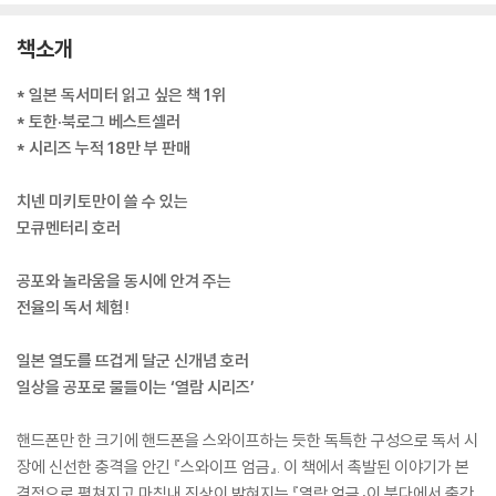
책소개
* 일본 독서미터 읽고 싶은 책 1위
* 토한·북로그 베스트셀러
* 시리즈 누적 18만 부 판매
치넨 미키토만이 쓸 수 있는
모큐멘터리 호러
공포와 놀라움을 동시에 안겨 주는
전율의 독서 체험!
일본 열도를 뜨겁게 달군 신개념 호러
일상을 공포로 물들이는 ‘열람 시리즈’
핸드폰만 한 크기에 핸드폰을 스와이프하는 듯한 독특한 구성으로 독서 시
장에 신선한 충격을 안긴 『스와이프 엄금』. 이 책에서 촉발된 이야기가 본
격적으로 펼쳐지고 마침내 진상이 밝혀지는 『열람 엄금』이 북다에서 출간