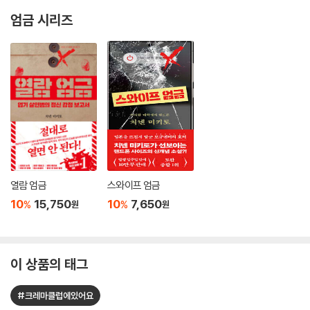
엄금 시리즈
열람 엄금
스와이프 엄금
10
15,750
10
7,650
%
%
원
원
이 상품의 태그
#크레마클럽에있어요