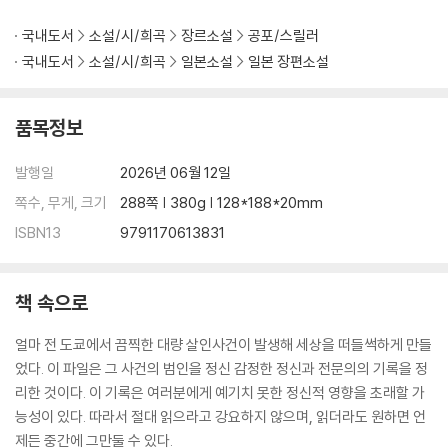
국내도서
소설/시/희곡
장르소설
공포/스릴러
국내도서
소설/시/희곡
일본소설
일본 장편소설
품목정보
발행일
2026년 06월 12일
쪽수, 무게, 크기
288쪽 | 380g | 128*188*20mm
ISBN13
9791170613831
책 속으로
얼마 전 도쿄에서 끔찍한 대량 살인사건이 발생해 세상을 떠들썩하게 만들
었다. 이 파일은 그 사건의 범인을 정신 감정한 정신과 전문의의 기록을 정
리한 것이다. 이 기록은 여러분에게 예기치 못한 정신적 영향을 초래할 가
능성이 있다. 따라서 절대 읽으라고 강요하지 않으며, 읽더라도 원하면 언
제든 중간에 그만둘 수 있다.