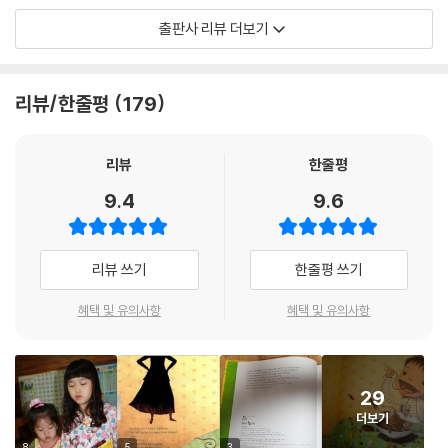
이렇게 화풀이하듯 내지르는 말들이 아이 마음에 얼마나 깊은 상처를 남기
출판사 리뷰 더보기
는지요.
아이들도 잘 모릅니다.
리뷰/한줄평
179
그렇게 아이를 몰아세우고 난 뒤, 엄마의 마음이 얼마나 쓰라린지,
사랑하는 아이에게 너무 심하게 대했다는 자책감이 엄마를 얼마나 힘들게
하는지요.
리뷰
한줄평
9.4
9.6
전작 《괜찮아》에서 아이들에게 조금 늦어도 괜찮다는 희망의 말을 건네
준,
그리고 《너는 기적이야》에서 아이의 탄생과 성장을 지켜보는
리뷰 쓰기
한줄평 쓰기
엄마의 감동과 아픔을 대변해 준 그림책 작가 최숙희가,
이번에는 아이와 엄마 사이에서 일상적으로 일어나는
혜택 및 유의사항
혜택 및 유의사항
갈등과 화해에 대해 이야기합니다.
‘화’에 사로잡힌 대한민국 엄마들
29
‘화’는 내는 사람에게도 당하는 사람에게도 모두 불편하고 힘겨운 감정입
더보기
니다. 그런데 우리가 살아가는 일상은 어찌 보면 온통 화낼 일들로 가득합
8
5
3