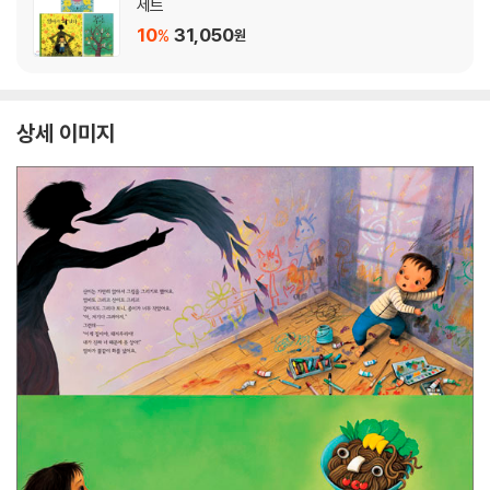
세트
10
31,050
%
원
상세 이미지