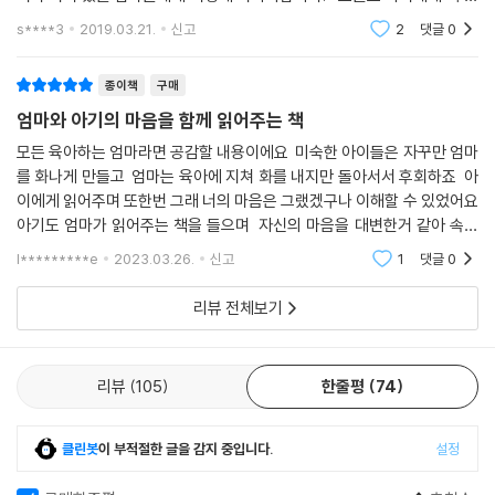
널 찾아내고 말 엄마란다.” 엄마와 아이는 서로가 서로에게 세상에서 가장
이 냈지요? 버릇없이 구는 아이에게 따끔하게 한마디 하려던 게 생각보다
s****3
2019.03.21.
신고
2
댓글
0
더 험한 말이 되
소중한 존재임에도, 관계를 제대로 풀어 가지 못해 힘겨워하는 일이 많지
요. 작가는 그 꼬인 매듭을 풀 계기를 만들어 보자는 뜻에서 이 그림책을 만
종이책
구매
들었습니다. 우리 엄마와 아이들의 마음을 따뜻하게 어루만져 온 그림책
엄마와 아기의 마음을 함께 읽어주는 책
작가 최숙희 특유의 다정한 글과 아름다운 그림으로요.
모든 육아하는 엄마라면 공감할 내용이에요 미숙한 아이들은 자꾸만 엄마
를 화나게 만들고 엄마는 육아에 지쳐 화를 내지만 돌아서서 후회하죠 아
이에게 읽어주며 또한번 그래 너의 마음은 그랬겠구나 이해할 수 있었어요
아기도 엄마가 읽어주는 책을 들으며 자신의 마음을 대변한거 같아 속이
시원했을거 같아요 그림도 내용에 맞게 재밌게 잘 표현된거 같아 읽으면서
l*********e
2023.03.26.
신고
1
댓글
0
좋았습
리뷰 전체보기
리뷰
105
한줄평
74
클린봇
이 부적절한 글을 감지 중입니다.
설정