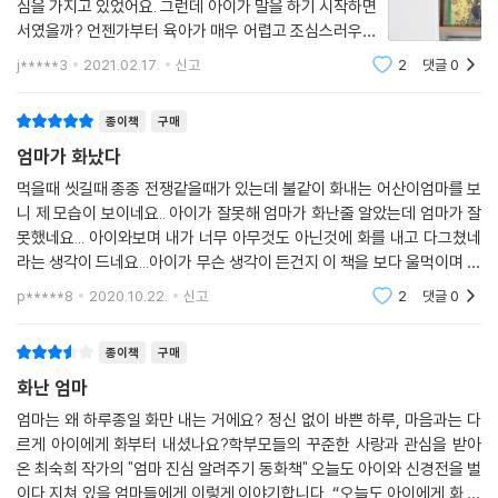
심을 가지고 있었어요. 그런데 아이가 말을 하기 시작하면
그림책 《엄마가 화났다》는 오늘도 아이와 신경전을 벌이다 지쳐 있을 엄마
서였을까? 언젠가부터 육아가 매우 어렵고 조심스러우면
들에게 이렇게 이야기합니다. “오늘도 아이에게 화 많이 냈지요? 버릇없
서 힘든거구나 절실히 느껴지더라고요. 5살 우리 아이는
이 구는 아이에게 따끔하게 한마디 하려던 게 생각보다 더 험한 말이 되어
j*****3
2021.02.17.
신고
2
댓글
0
엄마의 행동은 물론, 작은 말 하나까지도 스펀지처럼 흡수
아이를 몰아붙였겠지요? 다른 일로 신경이 바짝 곤두서 있는데 아이까지
해버리는 그런 아이에요. 모든 아이가
말을 안 들으니 순간 화가 나서 생각지도 못했던 심한 말을 내뱉어 버렸지
종이책
구매
요? 그렇다고 아이를 미워하는 건 아닌데, 만약 아이가 사라진다면 세상
엄마가 화났다
끝까지라도 찾아갈 만큼 사랑하는데 말이에요.
먹을때 씻길때 종종 전쟁같을때가 있는데 불같이 화내는 어산이엄마를 보
그래요, 그러면 안 돼요. 우리는 참을 수밖에 없어요. 왜냐면 아이들은 우리
니 제 모습이 보이네요.. 아이가 잘못해 엄마가 화난줄 알았는데 엄마가 잘
엄마들에게 온통 의지하며 살아가는 작고 힘없는 생명이니까요. 그리고 괜
못했네요... 아이와보며 내가 너무 아무것도 아닌것에 화를 내고 다그쳤네
찮아요. 아이들은 우리 생각보다 훨씬 더 엄마에게 밀착되어 있대요. 아이
라는 생각이 드네요...아이가 무슨 생각이 든건지 이 책을 보다 울먹이며 아
마음은 그리 쉽게 엄마 곁을 떠나지 않고, 엄마가 결국은 자신을 사랑할 거
빠가 보고싶다고 하네요 .. 그래도 이 책이 좋은지 자주 읽어달라고 해요.
p*****8
2020.10.22.
신고
2
댓글
0
라고 믿고 싶어 한대요. 그건 틀림없는 사실이에요.”
종이책
구매
그리고 아이들에게 이야기합니다. “엄마가 짜증내고 꾸중해서 속상했지?
넌 그저 재미있게 놀고 싶었을 뿐인데 말이야. 엄마가 불같이 화를 내고 심
화난 엄마
한 말을 퍼부어서 많이 무서웠지? 넌 엄마를 몹시 사랑하는데 엄마는 널 미
엄마는 왜 하루종일 화만 내는 거에요? 정신 없이 바쁜 하루, 마음과는 다
워하는 것 같아서 두려웠을 거야. 하지만 그렇지 않아. 엄마도 사람이라 때
르게 아이에게 화부터 내셨나요?학부모들의 꾸준한 사랑과 관심을 받아
로 화가 나는 걸 잘 참지 못할 뿐이야. 네가 믿는 것처럼, 네 엄마는 널 몹시
온 최숙희 작가의 "엄마 진심 알려주기 동화책" 오늘도 아이와 신경전을 벌
도 사랑한단다. 네가 어디론가 사라져 버린다면, 세상 끝까지 뒤져서라도
이다 지쳐 있을 엄마들에게 이렇게 이야기합니다. “오늘도 아이에게 화 많