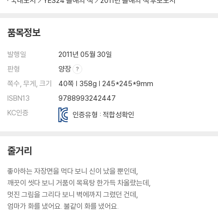
국내도서
YES24 올해의 책
2011년 올해의 책 후보도서
품목정보
발행일
2011년 05월 30일
판형
양장
쪽수, 무게, 크기
40쪽 | 358g | 245*245*9mm
ISBN13
9788993242447
KC인증
인증유형 : 적합성확인
줄거리
좋아하는 자장면을 먹다 보니 신이 났을 뿐인데,
깨끗이 씻다 보니 거품이 목욕탕 한가득 차올랐는데,
멋진 그림을 그리다 보니 벽에까지 그렸던 건데,
엄마가 화를 냈어요. 불같이 화를 냈어요.