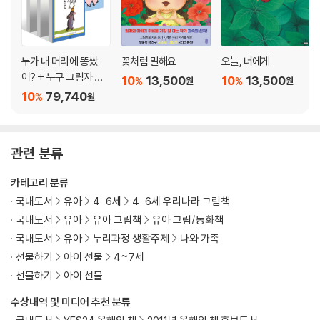
누가 내 머리에 똥쌌
꽃처럼 말해요
오늘, 너에게
어? + 누구 그림자 일
10
13,500
10
13,500
%
%
원
원
까? + 사과가 쿵! + 두
10
79,740
%
원
드려 보아요 + 재미있
는 내 얼굴 + 사랑해 사
랑해 사랑해 + 안아 줄
관련 분류
게 세트
카테고리 분류
국내도서
유아
4-6세
4-6세 우리나라 그림책
국내도서
유아
유아 그림책
유아 그림/동화책
국내도서
유아
누리과정 생활주제
나와 가족
선물하기
아이 선물
4~7세
선물하기
아이 선물
수상내역 및 미디어 추천 분류