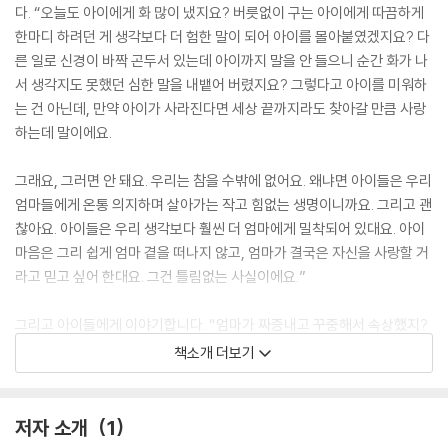
다. “오늘도 아이에게 화 많이 냈지요? 버릇없이 구는 아이에게 따끔하게
한마디 하려던 게 생각보다 더 험한 말이 되어 아이를 몰아붙였겠지요? 다
른 일로 신경이 바짝 곤두서 있는데 아이까지 말을 안 들으니 순간 화가 나
서 생각지도 못했던 심한 말을 내뱉어 버렸지요? 그렇다고 아이를 미워하
는 건 아닌데, 만약 아이가 사라진다면 세상 끝까지라도 찾아갈 만큼 사랑
하는데 말이에요.
그래요, 그러면 안 돼요. 우리는 참을 수밖에 없어요. 왜냐면 아이들은 우리
엄마들에게 온통 의지하며 살아가는 작고 힘없는 생명이니까요. 그리고 괜
찮아요. 아이들은 우리 생각보다 훨씬 더 엄마에게 밀착되어 있대요. 아이
마음은 그리 쉽게 엄마 곁을 떠나지 않고, 엄마가 결국은 자신을 사랑할 거
라고 믿고 싶어 한대요. 그건 틀림없는 사실이에요.”
그리고 아이들에게 이야기합니다. “엄마가 짜증내고 꾸중해서 속상했지?
넌 그저 재미있게 놀고 싶었을 뿐인데 말이야. 엄마가 불같이 화를 내고 심
책소개 더보기
한 말을 퍼부어서 많이 무서웠지? 넌 엄마를 몹시 사랑하는데 엄마는 널 미
워하는 것 같아서 두려웠을 거야. 하지만 그렇지 않아. 엄마도 사람이라 때
로 화가 나는 걸 잘 참지 못할 뿐이야. 네가 믿는 것처럼, 네 엄마는 널 몹시
저자 소개
1
도 사랑한단다.