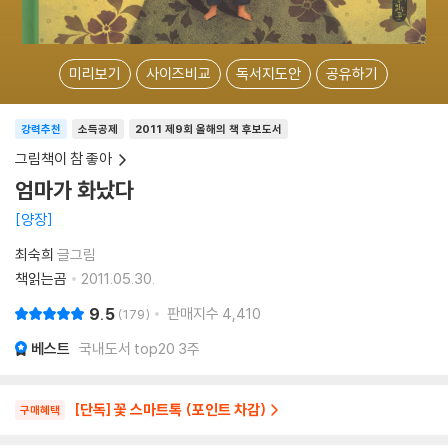
미리보기
사이즈비교
독서지도안
공유하기
강력추천
소득공제
2011 제9회 올해의 책 후보도서
그림책이 참 좋아
엄마가 화났다
양장
최숙희
글그림
책읽는곰
2011.05.30.
9.5
판매지수
4,410
179
베스트
국내도서 top20 3주
[단독] 꽃 스마트톡 (포인트 차감)
구매혜택