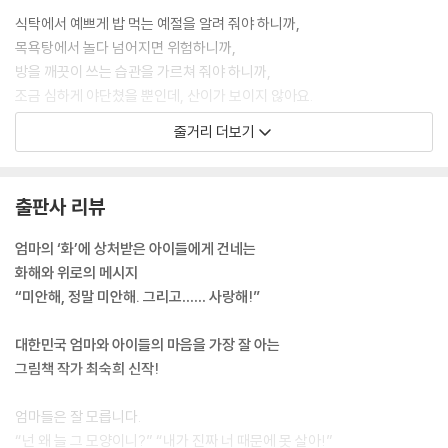
식탁에서 예쁘게 밥 먹는 예절을 알려 줘야 하니까,
목욕탕에서 놀다 넘어지면 위험하니까,
방을 깨끗이 쓰는 습관을 가르쳐 줘야 하니까,
조금 심하게 야단쳤을 뿐인데, 산이가 보이지 않아요.
줄거리 더보기
엄마와 산이는 어떻게 다시 만날 수 있을까요?
출판사 리뷰
엄마의 ‘화’에 상처받은 아이들에게 건네는
화해와 위로의 메시지
“미안해, 정말 미안해. 그리고…… 사랑해!”
대한민국 엄마와 아이들의 마음을 가장 잘 아는
그림책 작가 최숙희 신작!
엄마들은 잘 모릅니다.
“넌 왜 늘 그 모양이니?” “내가 진짜 너 때문에 못 살아!”