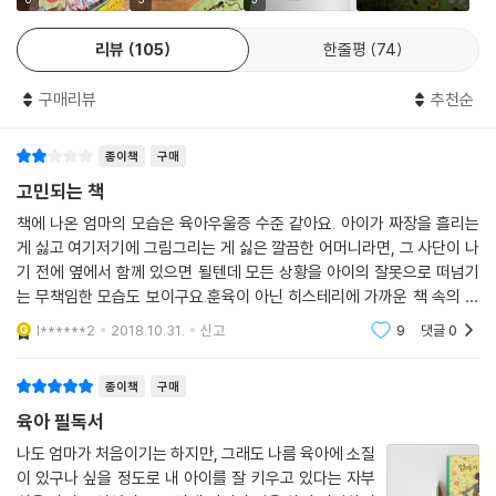
니다. 여리기만 한 생명을 속도와 경쟁을 중심으로 돌아가는 세상에 적응
시켜야 하는 대한민국 엄마들에게 특히나 그러하지요. 직장 다니는 엄마들
리뷰
105
한줄평
74
은 회사 일과 가사노동을 병행하다 보니 아이를 제대로 돌보지 못한다는
불안감에 화가 납니다. 전업 주부들은 전업 주부들대로 생활의 중심에 아
구매리뷰
추천순
이를 놓고 아이에게만 ‘올인’하다 보니 사사건건 화날 일이 많습니다. 아이
를 대하는 태도에 대해 반성과 다짐을 거듭하지만, 또다시 일상을 살아가
종이책
구매
다 보면 마음을 다스리기가 쉽지 않습니다. 그러다 보면 순간 억울해지기
도 합니다. “왜 엄마에게만 다 참으라고 하지? 엄마도 사람인데 성인군자
고민되는 책
처럼 모든 걸 참는 건 불가능하다고!” 이렇게 항변하는 엄마들도 종종 보
책에 나온 엄마의 모습은 육아우울증 수준 같아요. 아이가 짜장을 흘리는
입니다.
게 싫고 여기저기에 그림그리는 게 싫은 깔끔한 어머니라면, 그 사단이 나
그럼에도 아동 심리 전문가들은 아이를 향한 화는 참아야 한다고 말합니
기 전에 옆에서 함께 있으면 될텐데 모든 상황을 아이의 잘못으로 떠넘기
다. 소아정신과 의사 신의진 씨는 《아이 심리 백과》에서 화를 잘 내는 부모
는 무책임한 모습도 보이구요.훈육이 아닌 히스테리에 가까운 책 속의 엄
밑에서 자란 아이의 특성을 다음과 같이 이야기합니다. 늘 남의 눈치를 살
마를 보며 저희 아이가 어떻게 느낄지 머리속이 새까매졌습니다.우리 엄마
l******2
2018.10.31.
신고
9
댓글
0
는 저러지 않는다
피는 경향이 있고, 항상 위축되고 긴장되어 있으며, 주도성이나 창의성이
부족하고, 공격적이거나 사소한 일에도 화를 잘 낸다고 말입니다. 부모가
종이책
구매
아이에게 내는 화는 자칫 존재의 뿌리를 뒤흔드는 위협이 될 수도 있기에
육아 필독서
더욱 위험합니다.
나도 엄마가 처음이기는 하지만, 그래도 나름 육아에 소질
이 있구나 싶을 정도로 내 아이를 잘 키우고 있다는 자부
“네가 믿는 것처럼, 엄마는 여전히 널 사랑해!”