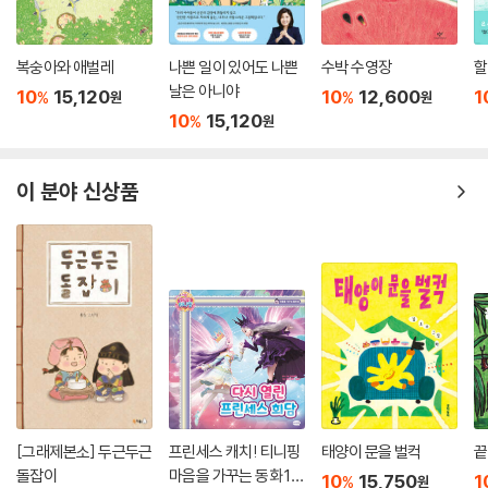
복숭아와 애벌레
나쁜 일이 있어도 나쁜
수박 수영장
할
날은 아니야
10
15,120
10
12,600
1
%
%
원
원
10
15,120
%
원
이 분야 신상품
[그래제본소] 두근두근
프린세스 캐치! 티니핑
태양이 문을 벌컥
끝
돌잡이
마음을 가꾸는 동화 10
10
15,750
1
%
원