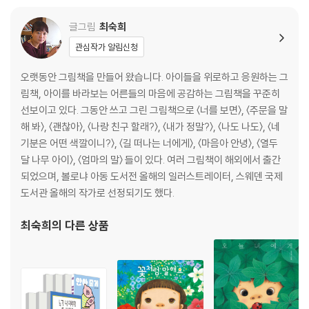
글그림
최숙희
'엄마가 화났다' 영상보기
*클릭*
관심작가 알림신청
오랫동안 그림책을 만들어 왔습니다. 아이들을 위로하고 응원하는 그
림책, 아이를 바라보는 어른들의 마음에 공감하는 그림책을 꾸준히
선보이고 있다. 그동안 쓰고 그린 그림책으로 〈너를 보면〉, 〈주문을 말
해 봐〉, 〈괜찮아〉, 〈나랑 친구 할래?〉, 〈내가 정말?〉, 〈나도 나도〉, 〈네
기분은 어떤 색깔이니?〉, 〈길 떠나는 너에게〉, 〈마음아 안녕〉, 〈열두
달 나무 아이〉, 〈엄마의 말〉 들이 있다. 여러 그림책이 해외에서 출간
되었으며, 볼로냐 아동 도서전 올해의 일러스트레이터, 스웨덴 국제
도서관 올해의 작가로 선정되기도 했다.
최숙희
의 다른 상품