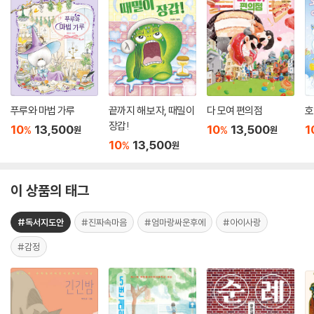
푸루와 마법 가루
끝까지 해 보자, 때밀이
다 모여 편의점
호
장갑!
10
13,500
10
13,500
1
%
%
원
원
10
13,500
%
원
이 상품의 태그
#독서지도안
#진짜속마음
#엄마랑싸운후에
#아이사랑
#감정