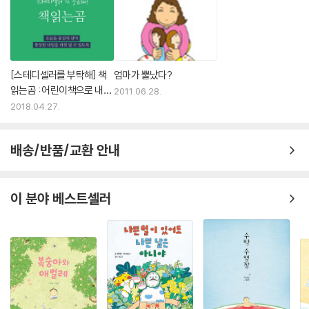
[스테디셀러를 부탁해] 책
엄마가 뿔났다?
읽는곰 : 어린이책으로 내일
2011.06.28.
을 잇다
2018.04.27.
배송/반품/교환 안내
이 분야 베스트셀러