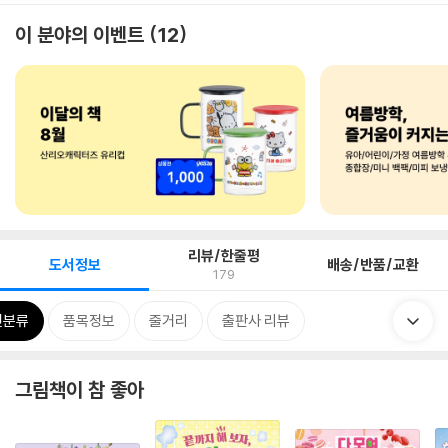
이 분야의 이벤트
12
리뷰/한줄평
도서정보
배송/반품/교환
179
련분류
품목정보
줄거리
출판사 리뷰
그림책이 참 좋아