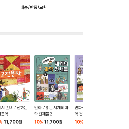
배송/반품/교환
에서 손으로 전하는
만화로 읽는 세계의 과
만화로 읽는 세계의 과
지구인 
전문학
학 천재들 2
학 천재들 1
10
9
%
11,700
10
11,700
10
11,700
%
%
%
원
원
원