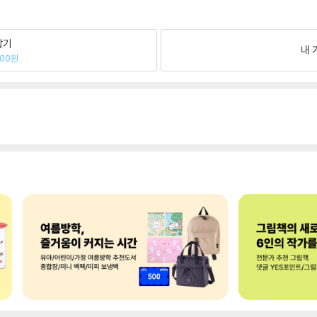
팔기
내 
600원