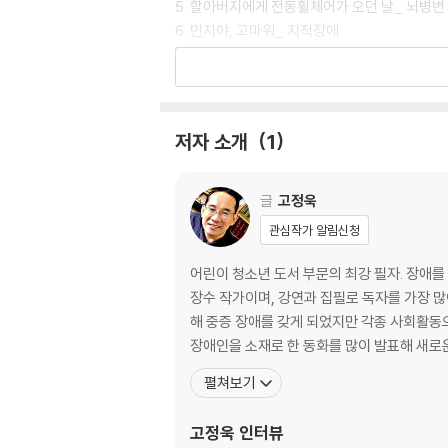
5. 할아버지에게 전동휠체어가 오던 날_ 뇌병변
6. 민지야, 고마워_ 지적장애
7. 서로서로 닮은 아이들_ 발달 장애, 학습장애
8. 혁진이네 휴가_ 신장장애
9. 마음껏 뛰놀고 싶어요_ 심장 장애
저자 소개
1
함께 더불어 사는 세상 · 나오기
글
고정욱
관심작가 알림신청
어린이 청소년 도서 부문의 최강 필자. 장애를
장수 작가이며, 강연과 집필로 독자를 가장 
해 중증 장애를 갖게 되었지만 각종 사회활동
장애인을 소재로 한 동화를 많이 발표해 새로운
펼쳐보기
고정욱
인터뷰