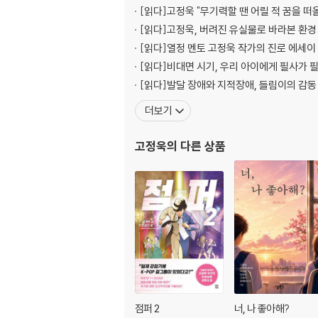
[읽다]
고정욱 "무기력할 땐 어릴 적 꿈을 떠
[읽다]
고정욱, 버려진 유실물로 바라본 환경
[읽다]
열정 멘토 고정욱 작가의 진로 에세이
[읽다]
비대면 시기, 우리 아이에게 필사가 
[읽다]
발달 장애와 지적장애, 들림이의 감동
더보기
고정욱
의 다른 상품
점퍼 2
너, 나 좋아해?