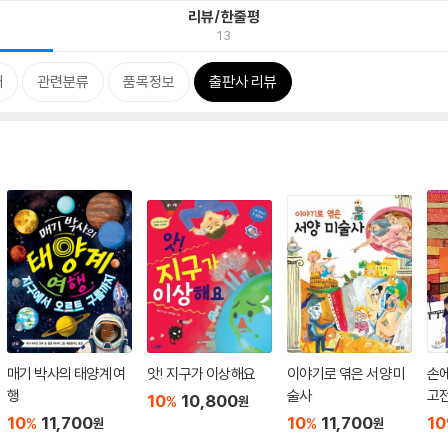
리뷰/한줄평
13
개
관련분류
품목정보
출판사 리뷰
매기 박사의 태양계 여
앗! 지구가 이상해요
이야기로 엮은 서양 미
손
행
술사
고
10
10,800
%
원
10
11,700
10
11,700
10
%
%
원
원