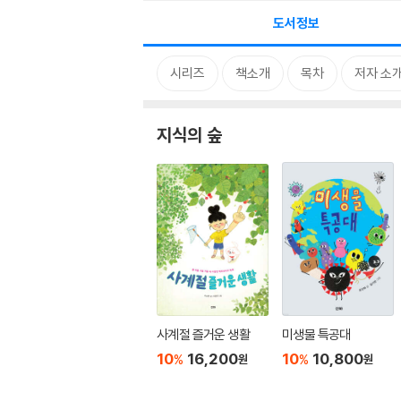
도서정보
시리즈
책소개
목차
저자 소
지식의 숲
사계절 즐거운 생활
미생물 특공대
10
16,200
10
10,800
%
%
원
원