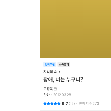
강력추천
소득공제
지식의 숲
장애, 너는 누구니?
고정욱
글
산하
2012.03.28.
9.7
판매지수
273
13