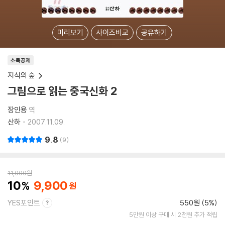
미리보기
사이즈비교
공유하기
소득공제
지식의 숲
그림으로 읽는 중국신화 2
장인용
역
산하
2007.11.09.
9.8
9
11,000
원
10
9,900
YES포인트
550원 (5%)
5만원 이상 구매 시 2천원 추가 적립