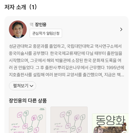
흰 뱀 이야기
저자 소개
1
부록
중국 신화 속의 신과 영웅
역
장인용
관심작가 알림신청
작가 소개
성균관대학교 중문과를 졸업하고, 국립대만대학교 역사연구소에서
중국미술사를 공부했다. 한국국제교류재단에 다닐 때부터 출판일을
시작했으며, 그곳에서 해외 박물관에 소장된 한국 문화재 도록을 여
러 권 만들었다. 그 후 출판사 뿌리깊은나무에서 근무했다. 1995년에
지호출판사를 설립해 여러 분야의 교양서를 출간했으며, 지금은 책
쓰는 일만 집중하고 있다. 그동안 쓴 책으로는 『동양화는 어떻게 문인
펼쳐보기
화가 되었을까』, 중국의 고대 제도와 조선의 건국을 조명한 『주나라
와 조선』, 갑골문과 금문의 유래를 통해 한자를 해설하는 『한자본색』,
장인용
의 다른 상품
음식에 관해 인문학적 탐색을 한 『식전』 등이 있