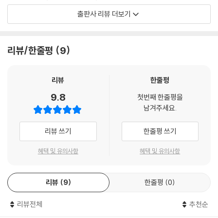
나라의 신화들은 서로 비슷한 특성을 가지면서도, 문화권에 따른 저마다의
출판사 리뷰 더보기
독특한 이야기 구조를 갖추고 있습니다. 따라서 인류의 풍부한 경험과 깊
은 지혜가 담겨 있는 다양한 신화를 읽는 것은 역사와 문화를 폭넓게 이해
하는 교육의 장이 될 것입니다.
리뷰/한줄평
9
왜 중국 신화를 읽는가?
리뷰
한줄평
9.8
첫번째 한줄평을
뚜렷한 국경이 없고 이동이 잦았던 고대 동북아시아의 신화들은 비슷한 요
남겨주세요.
소가 참 많습니다. 혼돈과 어둠이 지배하던 때에 잠에서 깨어나 하늘과 땅
을 가른 반고가 알에서 나온 이야기, 고구려 건국신화에서 주몽의 외할아
리뷰 쓰기
한줄평 쓰기
버지인 하백이 중국 황하의 신이기도 하다는 유사성, 그리고 ‘견우와 직녀’
같은 것도 그런 경우입니다. 하지만 한 곳에 고여 있지 않고 서로 영향을 주
혜택 및 유의사항
혜택 및 유의사항
고받으며 끊임없이 변화하는 게 문화의 본질이라는 점을 상기한다면, 이런
공통점이나 차이들을 배타적으로 밀어내거나 아전인수 격으로만 해석할
리뷰
9
한줄평
0
필요는 없을 것 같습니다. 이보다는 거대한 자연의 힘 앞에서 인간이 느끼
는 경외심과 신비감을 상상력으로 풀어내고 구성한 이야기가 신화라는 점
리뷰전체
추천순
을 받아들이면서, 우리의 삶을 보다 넓고 깊게 해석할 수 있는 열린 관점이