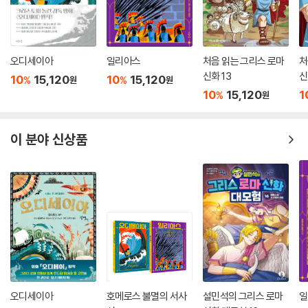
오디세이아
일리아스
처음 읽는 그리스 로마
처
신화 13
신
10
15,120
10
15,120
%
%
원
원
10
15,120
1
%
원
이 분야 신상품
오디세이아
호메로스 불멸의 서사
설민석의 그리스 로마
일