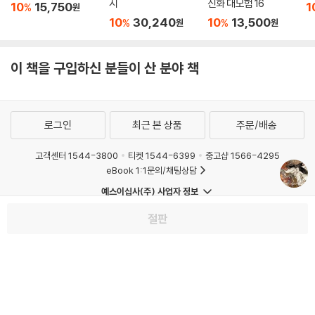
시
신화 대모험 16
10
15,750
1
%
원
10
30,240
10
13,500
%
%
원
원
이 책을 구입하신 분들이 산 분야 책
로그인
최근 본 상품
주문/배송
고객센터 1544-3800
티켓 1544-6399
중고샵 1566-4295
eBook 1:1문의/채팅상담
예스이십사(주) 사업자 정보
이용약관
개인정보처리방침
청소년보호정책
절판
PC버전
회사소개
거래처관계자께
도서홍보
광고
Copyright © YES24 Corp. All Rights Reserved.
MATOM4