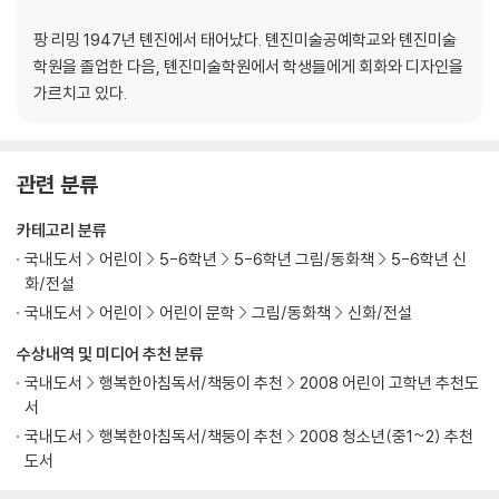
팡 리밍 1947년 톈진에서 태어났다. 톈진미술공예학교와 톈진미술
학원을 졸업한 다음, 톈진미술학원에서 학생들에게 회화와 디자인을
가르치고 있다.
관련 분류
카테고리 분류
국내도서
어린이
5-6학년
5-6학년 그림/동화책
5-6학년 신
화/전설
국내도서
어린이
어린이 문학
그림/동화책
신화/전설
수상내역 및 미디어 추천 분류
국내도서
행복한아침독서/책둥이 추천
2008 어린이 고학년 추천도
서
국내도서
행복한아침독서/책둥이 추천
2008 청소년(중1~2) 추천
도서