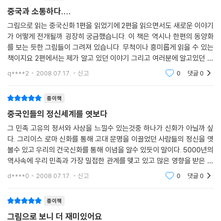
중국과 소통하다....
그림으로 읽는 중국신화 1편을 읽었기에 2편을 읽으면서도 새로운 이야기
가 어떻게 전개될까 굉장히 궁금했습니다. 이 책은 역시나 한편의 동양화
를 보는 듯한 그림들이 그려져 있습니다. 무척이나 흥미롭게 읽을 수 있는
책이지요 2편에서는 제가 알고 있던 이야기 그리고 여러분에 알고있던 이
야기도 여러편 나옵니다. 그중에서도 견우와 직녀는 우리가 알고있던 이야
q****2
2008.07.17.
신고
0
댓글
0
기와 비
종이책
중국인들의 정신세계를 엿보다
그 민족 고유의 정서와 사상을 느낄수 있는것중 하나가 신화가 아닐까 싶
다. 그리이스 로마 신화를 통해 고대 문명을 이끌었던 사람들의 정신을 엿
볼수 있고 우리의 건국신화를 통해 이념을 알수 있듯이 말이다. 5000년의
역사속에 우리 민족과 가장 밀접한 관계를 맺고 있고 많은 영향을 받은 나
라를 꼽는다면 단연 중국일것이다. 하지만 정작 우린 중국에 대해서 아는
d****0
2008.07.17.
신고
0
댓글
0
것이 별로없다.
종이책
그림으로 보니 더 재미있어요