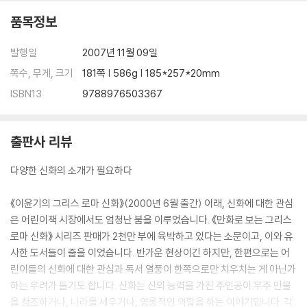
품목정보
발행일
2007년 11월 09일
쪽수, 무게, 크기
181쪽 | 586g | 185*257*20mm
ISBN13
9788976503367
출판사 리뷰
다양한 신화의 소개가 필요하다
《이윤기의 그리스 로마 신화》(2000년 6월 출간) 이래, 신화에 대한 관심
은 어린이책 시장에서도 엄청난 붐을 이루었습니다. 《만화로 보는 그리스
로마 신화》 시리즈 판매가 2천만 부에 육박하고 있다는 소문이고, 이와 유
사한 도서들이 줄을 이었습니다. 반가운 현상이긴 하지만, 한편으로는 어
린이들의 신화에 대한 관심과 독서 열풍이 한쪽으로만 치우치는 게 아닌가
하는 우려가 들기도 합니다. 신화는 신의 능력을 가진 주인공이 우주 만물
을 창조하거나, 나라를 세우거나, 영웅적인 역할을 하는 이야기입니다. 각