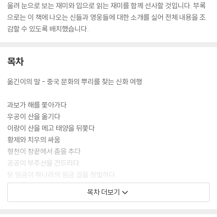
울려 눈으로 보는 재미와 입으로 읽는 재미를 함께 선사할 것입니다. 부록
으로는 이 책에 나오는 신들과 영웅들에 대한 소개를 실어 전체 내용을 조
감할 수 있도록 배치했습니다.
목차
옮긴이의 말 - 중국 문화의 뿌리를 찾는 신화 여행
과보가 해를 쫓아가다
우공이 산을 옮기다
이랑이 산을 메고 태양을 뒤쫓다
황제와 치우의 싸움
형천이 창끝에서 춤을 추다
공공이 부주산을 건드리다
탕 임금이 하나라의 임금 걸을 정벌하다
견우와 직녀
목차 더보기
맹강녀
양산박과 축영대