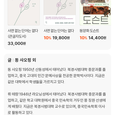
사연 없는 단어는 없다
사연 없는 단어는 없다
동양화 도슨트
(큰글자도서)
10
19,800
10
14,400
%
%
원
원
33,000
원
글 : 동 샤오핑 외
동 샤오핑 1950년 산둥성에서 태어났다. 북경사범대학 중문과를 졸
업하고, 중국 고대의 민간 문예사상을 전공한 문학박사이다. 지금은
같은 대학에서 학생들을 가르치고 있다.
뤼 톄량 1946년 랴오닝성에서 태어났다. 북경사범대학 중문과를 졸
업하고, 같은 학교 대학원에서 중국 민속학의 거두인 쫑 징원 선생에
게 배웠다. 지금은 북경사범대학 교수로 있으며, 중국민속학회 이사
로 활동하고 있다.