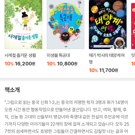
사계절 즐거운 생활
미생물 특공대
매기 박사의 태양계 여
앗
행
10
16,200
10
10,800
1
%
%
원
원
10
11,700
%
원
책소개
『그림으로 읽는 중국 신화 1·2』는 중국의 저명한 학자 3명과 화가 14명이
오랜 시간 동안 협동작업으로 만들어낸 결산입니다. 반고, 여와, 황제, 후
직, 신농 등 고대의 신들부터 맹강녀와 축영대 같은 전설의 주인공에 이르
기까지 다양한 이야기들이 22개의 장에 걸쳐 소개되고 있습니다. 모두 25
7컷의 섬세하면서도 호방한 그림들이 간결하면서도 감칠맛 나는 글과 어