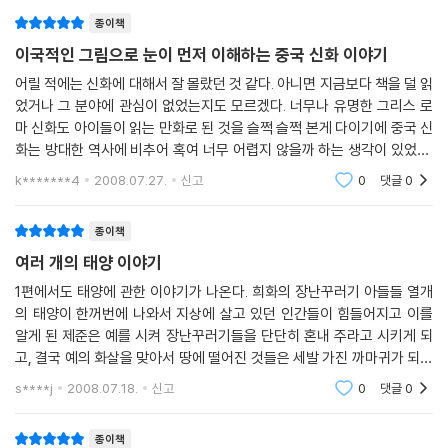
필요합니다. 올해는 한중 수교 15년이 되는 해입니다. 우리와 가장 가까운
이웃이자 선의의 경쟁을 하고 있는 중국의 문화와 역사를 이해하는 데 이
종이책
책이 작은 징검다리가 되어 주리라 믿습니다.
이국적인 그림으로 눈이 먼저 이해하는 중국 신화 이야기
어릴 적에는 신화에 대해서 잘 몰랐던 것 같다. 아니면 지금보다 책을 덜 읽
드넓은 땅과 수많은 인구, 다양한 민족의 나라
었거나 그 분야에 관심이 없었는지도 모르겠다. 너무나 유명한 그리스 로
마 신화도 아이들이 읽는 만화로 된 것을 슬쩍 슬쩍 본게 다이기에 중국 신
이 책의 원래 제목은 《中國各民族神話》입니다. 드넓은 땅과 인구를 거
화는 방대한 역사에 비추어 혹여 너무 어렵지 않을까 하는 생각이 있었다.
느리고 있는 중국에는 공식적으로 확인된 것만으로도 200여 개가 넘는 민
하지만 글만 적혀 있는게 아니라 다양한 사람이 그린 그림이 함께 있어 그
k*******4
2008.07.27.
신고
0
댓글
0
족이 살고 있다고 합니다. 이 책에 등장하는 많은 신들은 서로 다른 민족들
림을 보면
을 대표하는 시조로 받들어졌습니다. 이렇게 많은 민족들이 이합집산하는
종이책
가운데 그들의 신화와 전설도 서로 섞이기 시작했습니다. 이후 중국 고대
여러 개의 태양 이야기
신화들은 《산해경》 《좌전》 《여씨춘추》 《회남자》 《목천자전》 《사기》 등의
저술에 실리는데, 이 기록들은 배경이 되는 시대나 사실 관계 심지어는 거
1편에서도 태양에 관한 이야기가 나온다. 희화의 장난꾸러기 아들들 열개
기에 담겨 있는 염원도 다릅니다. 이런 까닭에 《그림으로 읽는 중국 신화 1·
의 태양이 한꺼번에 나와서 지상에 살고 있던 인간들이 힘들어지고 이를
알게 된 제준은 예를 시켜 장난꾸러기들을 단단히 혼내 주라고 시키게 되
2》에는 비슷하면서도 서로 다른 이야기들이 나오기도 합니다. 이 책의 1권
고, 결국 예의 화살을 맞아서 땅에 떨어진 것들은 세발 가진 까마귀가 되어
과 2권에서 태양이 원래는 열 개가 있었다는 이야기와 열두 개가 있었다는
서 태양의 영혼이라고 믿었다고 한다. 그런데 2편에서도 이번엔 태양의 숫
이야기가 나란히 나오는 것도 그런 예입니다.
s****j
2008.07.18.
신고
0
댓글
0
자가 다르지만
종이책