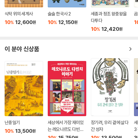
식탁 위의 세계사
술술 한국사 2
세종과 정조 왕중왕을
곰
다투다
10
12,600
10
12,150
1
%
%
원
원
10
12,420
%
원
이 분야 신상품
난중일기
세상에서 가장 재미있
장기려, 우리 곁에 살다
세
는 레오나르도 다빈치
간 성자
3
10
13,500
%
원
이야기
10
15,750
10
13,500
3
%
%
원
원