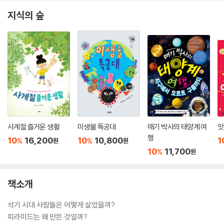
지식의 숲
사계절 즐거운 생활
미생물 특공대
매기 박사의 태양계 여
앗
행
10
16,200
10
10,800
1
%
%
원
원
10
11,700
%
원
책소개
석기 시대 사람들은 어떻게 살았을까?
피라미드는 왜 만든 것일까?