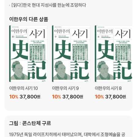
[읽다]
한국 현대 지성사를 한눈에 조망하다
이한우
의 다른 상품
이한우의 사기 10
이한우의 사기 9
이한우의 사기 8
10
37,800
10
37,800
10
37,800
%
%
%
원
원
원
그림 : 콘스탄체 구르
1975년 독일 라이프치히에서 태어났으며, 대학에서 조형예술을 공