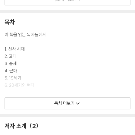
하여 세계사의 흐름을 보여 준다. 장의 끝부분에는 당시 우리나라에서 일
어났던 사건들을 덧붙여 세계사 속의 우리 역사도 둘러볼 수 있게 했다. 부
록으로 세계사와 한국사를 한눈에 볼 수 있는 연표가 실려 있다.
목차
이 책을 읽는 독자들에게
1. 선사 시대
2. 고대
3. 중세
4. 근대
5. 19세기
6. 20세기와 현대
부록 연표로 보는 세계사
목차 더보기
찾아보기
저자 소개
2