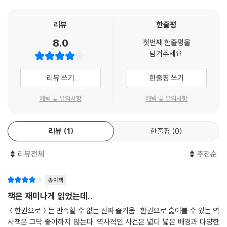
략)
리뷰
한줄평
--- 본문 중에서
8.0
첫번째 한줄평을
남겨주세요.
리뷰 쓰기
한줄평 쓰기
혜택 및 유의사항
혜택 및 유의사항
리뷰
1
한줄평
0
리뷰전체
추천순
종이책
책은 재미나게 읽었는데..
＜한권으로＞는 만족할 수 없는 진짜 즐거움 한권으로 훑어볼 수 있는 역
사책은 그닥 좋아하지 않는다. 역사적인 사건은 넓디 넓은 배경과 다양한