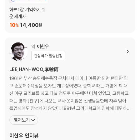
하루 1장, 기억하기 쉬
운 세계사
10
14,400
%
원
역
이한우
관심작가 알림신청
LEE,HAN-WOO,李翰雨
1961년 부산 송도해수욕장 근처에서 태어나 여름만 되면 팬티만 입
고 송도해수욕장을 오가던 개구장이였다. 중학교 때는 가방에 책 대
신 야구 글러브를 넣고 다닐 정도로 야구에만 미쳐 있었고, 고등학교
때는 영화 [친구]에 나오는 교사 못지않은 선생님들한테 자주 맞아
졸업식에도 참석하지 않았다. 1981년 고려대학교에 입학해 데모하
다 얻어맞는 여학생을 보고 충격을 받아 학생운동을 시작했다. 그러
펼쳐보기
나 겁이 많아서인지 결국 혁명가의 꿈을 접고 공부 쪽으로 방향을 돌
렸다. 1985년 대학원에 들어가 철학을 공부했다. 마르크스에 대한 미
이한우
인터뷰
련이 컸지만 대학원 과정 때 우연히 접하게 된 하이데거에