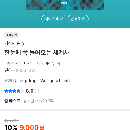
사이즈비교
공유하기
소득공제
지식의 숲
한눈에 쏙 들어오는 세계사
라인하르트 바르트
저
이한우
역
산하
2009.12.22.
원제
Nachgefragt: Weltgeschichte
8.0
1
베스트
청소년 top20 2주
10,000
원
10
9,000