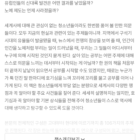
유럽인들의 신대륙 발견은 어떤 결과를 낳았을까?
노예 제도는 언제 사라졌을까?
세계사에 대해 큰 관심이 없는 청소년들이라도 한번쯤 품어 볼 만한 의문
들이다. 모두 지금의 현실과 관련이 있는 주제들이니까. 지역에서 구석기
시대의 유물들이 발굴됐을 때, 뉴스에서 전쟁의 참상을 보여 줄 때, 인간이
인간을 노예처럼 부리는 일이 드러났을 때, 우리는 그 일들이 어디서부터
누구에 의해 시작된 것인지 묻게 된다. 살아 있는 공부는 어떤 주제에 대해
스스로 의문을 느끼는 데서부터 시작되는 게 아닐까? 한 권의 책을 처음부
터 끝까지 낱낱이 읽으면서 공부를 시작할 수도 있겠지만, 때로는 누군가
가 툭 던진 말 한마디에 호기심을 느껴 꼬리에 꼬리를 물고 공부를 이어 나
가게 된다. 이 책은 청소년들에게 부담 없는 분량으로 세계사의 다양한 쟁
점과 꼭 알아야 할 주요 사건들을 짚어 준다. 세세히 설명하지는 않지만, 호
기심과 꼭 알아야 할 기본 상식들을 전해 주어 청소년들이 스스로 역사에
대해 생각하고 탐구할 수 있도록 도울 것이다.
본문의 전체적인 구성은 고대부터 현대에 이르기까지 총 106가지의 주제
로 진행된다. 각 장은 한눈에 들어오도록 두 면으로 구성되어 있고, 본문은
주요 사건의 원인과 결과, 당시의 시대 상황을 포괄적이고 간략하게 설명
책소개 더보기