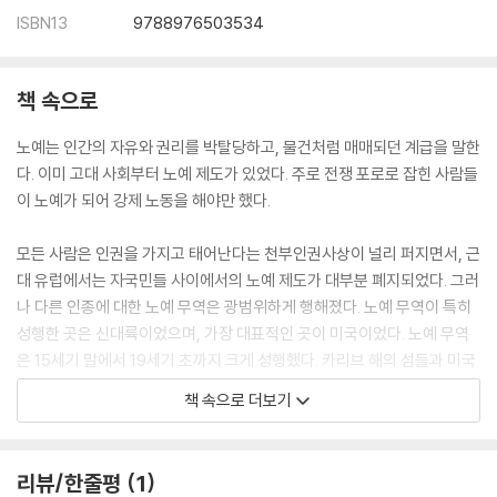
ISBN13
9788976503534
책 속으로
노예는 인간의 자유와 권리를 박탈당하고, 물건처럼 매매되던 계급을 말한
다. 이미 고대 사회부터 노예 제도가 있었다. 주로 전쟁 포로로 잡힌 사람들
이 노예가 되어 강제 노동을 해야만 했다.
모든 사람은 인권을 가지고 태어난다는 천부인권사상이 널리 퍼지면서, 근
대 유럽에서는 자국민들 사이에서의 노예 제도가 대부분 폐지되었다. 그러
나 다른 인종에 대한 노예 무역은 광범위하게 행해졌다. 노예 무역이 특히
성행한 곳은 신대륙이었으며, 가장 대표적인 곳이 미국이었다. 노예 무역
은 15세기 말에서 19세기 초까지 크게 성행했다. 카리브 해의 섬들과 미국
남부 지역의 플랜테이션* 농장주는 원래 인디언과 원주민을 고용해 사탕
책 속으로 더보기
수수, 담배, 목화 등을 재배했다. 그러나 착취와 학대, 이에 따른 도주 등으
로 노동력이 감소하자 도망갈 염려가 없는 아프리카의 흑인 노예들을 수입
하기 시작했다. 노예 무역은 막대한 이익을 가져다주었기 때문에 스페인,
리뷰/한줄평
1
네덜란드, 프랑스, 영국 등 유럽의 여러 나라가 이 사업에 달려들었다. (후