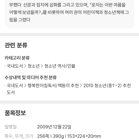
부했다. 신문과 잡지에 삽화를 그리고 있으며, 『로자는 이번 여름을
어떻게 보냈을까?』를 비롯하여 여러 권의 어린이책과 청소년책에 그
림을 그렸다.
관련 분류
카테고리 분류
국내도서
청소년
청소년 역사/인물
수상내역 및 미디어 추천 분류
국내도서
행복한아침독서/책둥이 추천
2010 청소년(중1~2) 추천
도서
품목정보
발행일
2009년 12월 22일
쪽수, 무게, 크기
256쪽 | 390g | 153*224*20mm