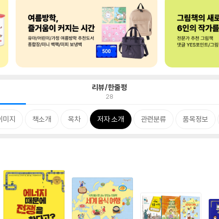
리뷰/한줄평
28
이미지
책소개
목차
저자 소개
관련분류
품목정보