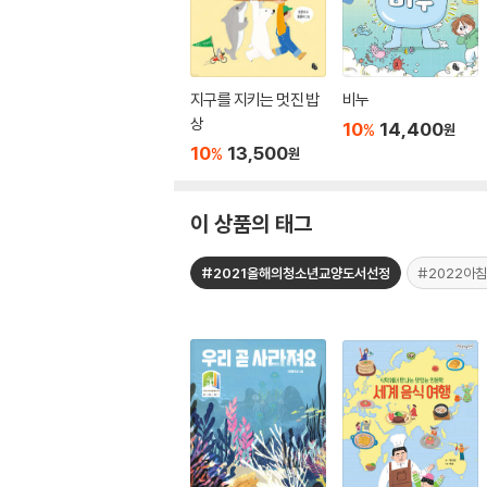
지구를 지키는 멋진 밥
비누
상
10
14,400
%
원
10
13,500
%
원
이 상품의 태그
#2021올해의청소년교양도서선정
#2022아