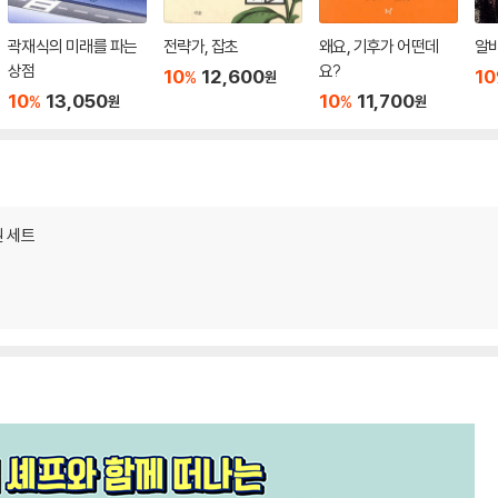
곽재식의 미래를 파는
전략가, 잡초
왜요, 기후가 어떤데
알
상점
요?
10
12,600
10
%
원
10
13,050
10
11,700
%
%
원
원
권 세트