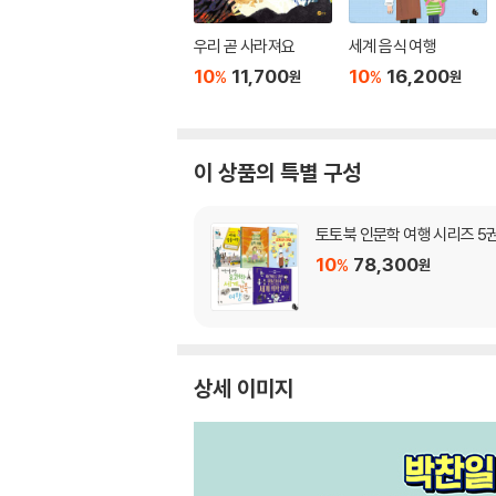
우리 곧 사라져요
세계 음식 여행
10
11,700
10
16,200
%
%
원
원
이 상품의 특별 구성
토토북 인문학 여행 시리즈 5
10
78,300
%
원
상세 이미지