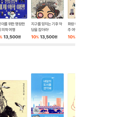
린이를 위한 명랑한
지구를 망치는 기후 악
화랑 따라 구석구석 경
2020
 의학 여행
당을 잡아라!
주 여행
당 선정도
학년 세
13,500
10
13,500
10
13,500
10
7
%
%
%
%
원
원
원