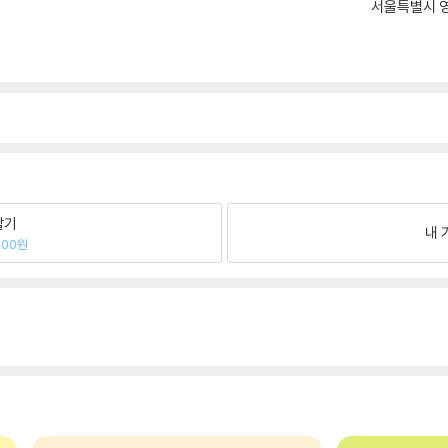
서울특별시 영
팔기
내 
700원