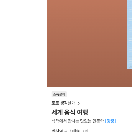
소득공제
토토 생각날개
세계 음식 여행
식탁에서 만나는 맛있는 인문학
양장
박찬일
글
애슝
그림