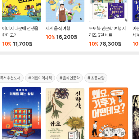
에너지 때문에 전쟁을
세계 음식 여행
토토북 인문학 여행 시
어
한다고?
리즈 5권 세트
세계
10
16,200
%
원
10
11,700
10
78,300
10
%
%
원
원
침독서추천도서
#어린이역사책
#음식인문학
#초등교양