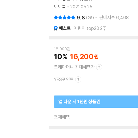
토토북
2021.05.25.
9.8
판매지수
6,468
28
베스트
어린이 top20 2주
18,000
원
10
16,200
크레마머니 최대혜택가
YES포인트
앱 다운 시 1천원 상품권
결제혜택