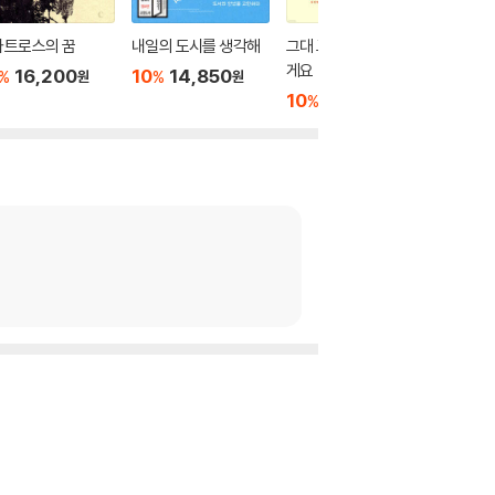
바트로스의 꿈
내일의 도시를 생각해
그대 고양이는 다정할
내 친구
게요
개합니
16,200
10
14,850
%
%
원
원
10
14,400
10
1
%
%
원