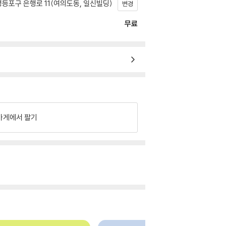
등포구 은행로 11(여의도동, 일신빌딩)
변경
무료
가게에서 팔기