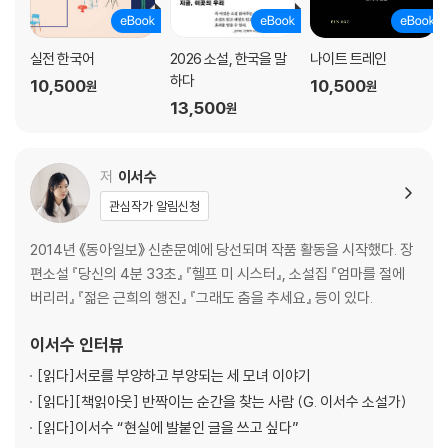
실전 한국어
2026 소설, 한국을 말
나이트 트레인
하다
10,500
10,500
원
원
13,500
원
저
이서수
관심작가 알림신청
2014년 《동아일보》 신춘문예에 당선되며 작품 활동을 시작했다. 장
편소설 『당신의 4분 33초』 『헬프 미 시스터』, 소설집 『엄마를 절에
버리러』 『젊은 근희의 행진』 『그래도 춤을 추세요』 등이 있다.
이서수
인터뷰
[읽다]
서로를 부양하고 부양되는 세 모녀 이야기
[읽다]
[책읽아웃] 반짝이는 순간을 찾는 사람 (G. 이서수 소설가)
[읽다]
이서수 “현실에 발붙인 글을 쓰고 싶다”