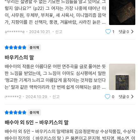
“우리는 설명할 수 없는 기묘한 느낌들을 알고 있어요. 그
의 경계가 되는 세상에서 우리가 어떤 표정을 지을 수 있을까 질문하게 한
렇지 않나요?” (p22) 그 여자는 가장 나중에 태어난 아
다. 전춘화의 〈여기는 서울〉은 20대 조선족 여성 청년이 서울에 정착하는
이, 사무원, 우체부, 부처꽃, 새 사육사, 미니멀리즘 음악
과정을 핍진하게 묘사한 작품이다. 안정적인 짜임새로 중국 교포의 시선에
가, 지팡이를 든 산책자, 풍경, 겨울바람, 사라진 늙은 여
담긴 현재 한국의 청년 세대의 모습을 확인할 수 있다.
자, 의미 없는 말, 신 없는 여자, 바우키스, 그리고 보리수
a*******e
2024.10.21.
신고
1
댓글
0
다.그리고 검표원, 커다란 검은 개, 회색말, 검은 외투의
주인, 나뭇잎 모양의 눈꺼풀을 가진
종이책
바우키스의 말
배수아의 작품은 아름다운 어떤 연주곡을 글로 풀어쓴 듯
한 느낌을 받았는데, 그 느낌이 아마도 심사평에서 말한
‘정교한 기계가 느리고 아름답게 움직이는 것처럼 보인다
는’ 말과 같은 맥락이리라. 단 번에 쉽게 이해되는 글은 아
니었지만 다시 문장들을 천천히 살펴보면서 현실 속에 있
i******2
2024.10.29.
신고
0
댓글
0
다가도 어느새 바우키스와 필레몬의 신화속으로 빨려들
어가곤 했다.“ 이 소설은 끝없이 흘러가는
종이책
배수아 외 5인 - 바우키스의 말
배수아 외 5인 - 바우키스의 말제18회 김유정문학상 수상작품집, 수상작
배수아 작가의 ＜바우키스의 말＞은 물론이고 문지혁, 박지영, 예소연, 이