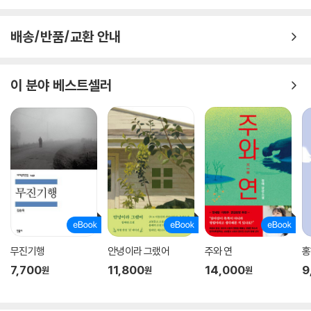
배송/반품/교환 안내
이 분야 베스트셀러
무진기행
안녕이라 그랬어
주와 연
홍
7,700
11,800
14,000
9
원
원
원