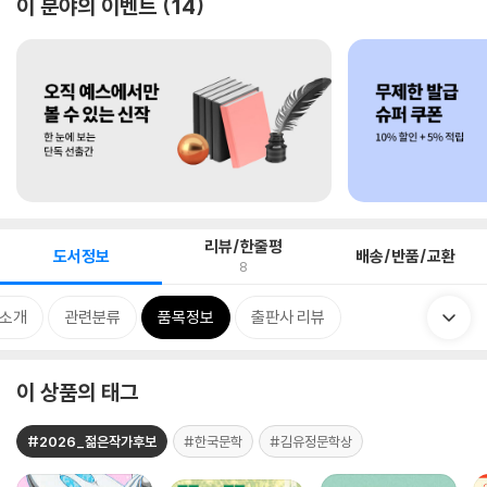
이 분야의 이벤트
14
리뷰/한줄평
도서정보
배송/반품/교환
8
 소개
관련분류
품목정보
출판사 리뷰
이 상품의 태그
#2026_젊은작가후보
#한국문학
#김유정문학상