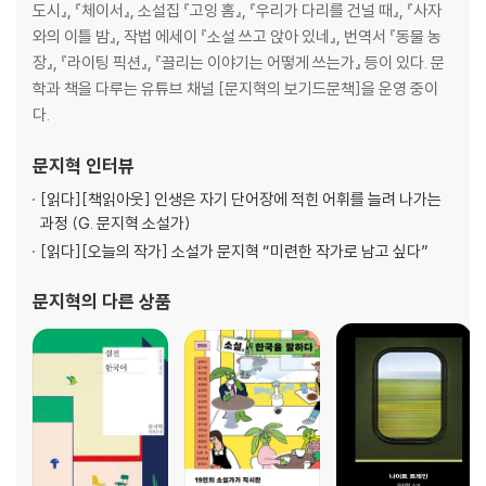
도시』, 『체이서』, 소설집 『고잉 홈』, 『우리가 다리를 건널 때』, 『사자
와의 이틀 밤』, 작법 에세이 『소설 쓰고 앉아 있네』, 번역서 『동물 농
장』, 『라이팅 픽션』, 『끌리는 이야기는 어떻게 쓰는가』 등이 있다. 문
학과 책을 다루는 유튜브 채널 [문지혁의 보기드문책]을 운영 중이
다.
문지혁
인터뷰
[읽다]
[책읽아웃] 인생은 자기 단어장에 적힌 어휘를 늘려 나가는
과정 (G. 문지혁 소설가)
[읽다]
[오늘의 작가] 소설가 문지혁 “미련한 작가로 남고 싶다”
문지혁
의 다른 상품