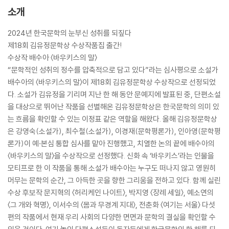
소개
2024년 한국문학의 눈부신 성취를 되짚다
제18회 김유정문학상 수상작품집 출간!
수상작 배수아 〈바우키스의 말〉
“문학적인 성취의 정수를 압축적으로 담고 있다”라는 심사평으로 소설가
배수아의 〈바우키스의 말〉이 제18회 김유정문학상 수상작으로 선정되었
다. 소설가 김유정을 기리며 지난 한 해 동안 문예지에 발표된 중, 단편소설
을 대상으로 뛰어난 작품을 선별해온 김유정문학상은 한국문학의 의미 있
는 흐름을 확인할 수 있는 이정표 같은 역할을 해왔다. 올해 김유정문학상
은 강영숙(소설가), 최수철(소설가), 이경재(문학평론가), 인아영(문학평
론가)이 예·본심 통합 심사를 맡아 진행했고, 치열한 논의 끝에 배수아의
〈바우키스의 말〉을 수상작으로 선정했다. 신화 속 ‘바우키스’라는 인물을
모티프로 한 이 작품을 통해 소설가 배수아는 누구도 떠나지 않고 영원히
머무는 문학의 순간, 그 아득한 곳을 향한 그리움을 전하고 있다. 함께 실린
수상 후보작 문지혁의 〈허리케인 나이트〉, 박지영 〈장례 세일〉, 예소연의
〈그 개와 혁명〉, 이서수의 〈몸과 무경계 지대〉, 전춘화 〈여기는 서울〉 다섯
편의 작품에서 현재 우리 사회의 다양한 면면과 문학의 결실을 확인할 수