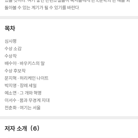
있을 것이다. 여기 놓인 단편소설들이 독자들에게 한국문학의 한 해를 되
돌아볼 수 있는 계기가 될 수 있기를 바란다.
목차
심사평
수상 소감
수상작
배수아 · 바우키스의 말
수상 후보작
문지혁 · 허리케인 나이트
박지영 · 장례 세일
예소연 · 그 개와 혁명
이서수 · 몸과 무경계 지대
전춘화 · 여기는 서울
저자 소개
6