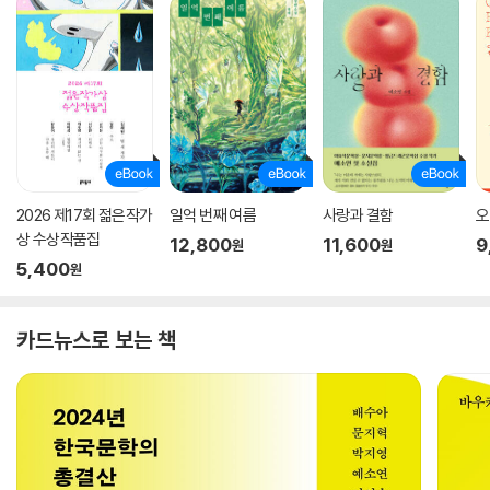
2026 제17회 젊은작가
일억 번째 여름
사랑과 결함
오
상 수상작품집
12,800
11,600
9
원
원
5,400
원
카드뉴스로 보는 책