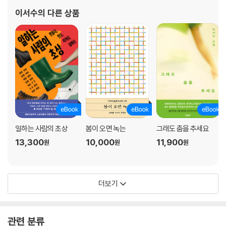
이서수
의 다른 상품
일하는 사람의 초상
봄이 오면 녹는
그래도 춤을 추세요
13,300
10,000
11,900
원
원
원
더보기
관련 분류