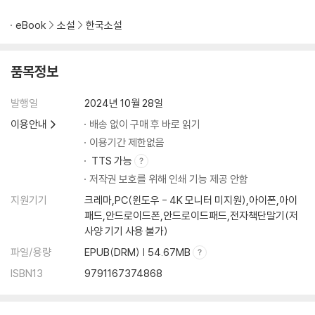
eBook
소설
한국소설
품목정보
발행일
2024년 10월 28일
이용안내
배송 없이 구매 후 바로 읽기
이용기간 제한없음
TTS 가능
저작권 보호를 위해 인쇄 기능 제공 안함
지원기기
크레마,PC(윈도우 - 4K 모니터 미지원),아이폰,아이
패드,안드로이드폰,안드로이드패드,전자책단말기(저
사양 기기 사용 불가)
파일/용량
EPUB(DRM) | 54.67MB
ISBN13
9791167374868