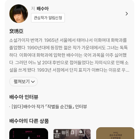
저
배수아
관심작가 알림신청
裵琇亞
소설가이자 번역가. 1965년 서울에서 태어나서 이화여대 화학과를
졸업했다. 1990년대에 등장한 젊은 작가 가운데에서도 그녀는 독특
하다. 이화여대 화학과에 입학한 배수아는 국어 과목을 아주 싫어했
다. 그러던 어느 날 20대 후반으로 접어들었다는 자의식으로 인해 소
설을 쓰게 됐다. 1993년 서점에서 단지 표지가 이쁘다는 이유로 우연
히 집어든 문학잡지 [소설과 사상]에 「천구백팔십팔년의 어두운 방」
펼쳐보기
이 당선되면서 등단했다. 취미로 글을 쓴다고 말하는 그녀에게서 문
학적 엄숙주의는 찾아볼 수 없다. 그래서 그의 문장은 당혹스럽고 생
배수아
인터뷰
경하며 파격적이다. 배수아의 소설에 등장하는 인
[읽다]
배수아 작가 『작별들 순간들』 인터뷰
배수아
의 다른 상품