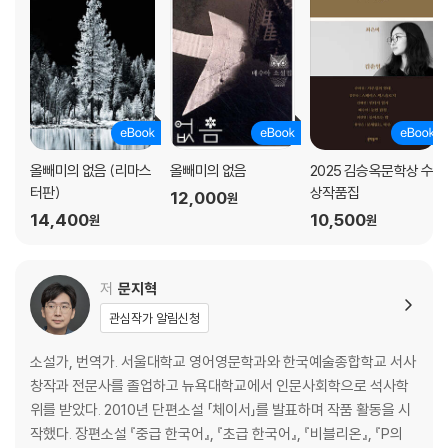
올빼미의 없음 (리마스
올빼미의 없음
2025 김승옥문학상 수
터판)
상작품집
12,000
원
14,400
10,500
원
원
저
문지혁
관심작가 알림신청
소설가, 번역가. 서울대학교 영어영문학과와 한국예술종합학교 서사
창작과 전문사를 졸업하고 뉴욕대학교에서 인문사회학으로 석사학
위를 받았다. 2010년 단편소설 「체이서」를 발표하며 작품 활동을 시
작했다. 장편소설 『중급 한국어』, 『초급 한국어』, 『비블리온』, 『P의