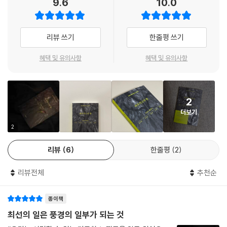
9.6
10.0
들의 아름답고도 슬픈 순간 속으로 독자들을 초대한다.
지금 이곳에 분명히 존재하는
개인을 조명하는 시선들
리뷰 쓰기
한줄평 쓰기
함께 수록된 다섯 편의 수상 후보작은 소설의 서사를 빌려 현실에 실재하
는 개인의 삶을 진중하고 세밀하게 재현한다. 문지혁의 〈허리케인 나이트〉
혜택 및 유의사항
혜택 및 유의사항
는 뉴욕 맨해튼에 허리케인이 휘몰아치던 어느 날 밤을 배경으로 하는 이
야기다. 집에 물이 차오르는 걸 알게 된 ‘나’는 고등학교 동창 ‘피터’의 집에
하룻밤 묵게 되며 과거 그와의 기억을 떠올린다. 그와 자신 사이 끝끝내 훔
2
칠 수 없는 ‘계급’을 실감한 ‘나’에게 공간뿐 아니라 심리적으로도 비바람이
더보기
몰아치는 듯한 위태로움이 지속된다. 박지영의 〈장례 세일〉은 아들 ‘현
수’가 평생을 ‘실패한 세일즈맨’으로 살아온 아버지 ‘독고 씨’의 죽음을 세
2
일즈하며 벌어지는 일을 다룬 이야기로, ‘장례 세일’이라는 신선한 소재와
리뷰
6
한줄평
2
생동감 있는 묘사력이 돋보이는 작품이다.
예소연의 〈그 개와 혁명〉은 운동권 세대였던 아버지 ‘태수’의 딸 ‘수민’이 상
리뷰전체
추천순
주를 맡게 되며 그의 장례식 풍경을 그려낸다. 작품 속 부녀의 모습과 그 세
대 차이를 통해 과거와 오늘날 혁명의 의미가 어떻게 달라졌는지 살펴볼
종이책
수 있다. 이서수의 〈몸과 무경계 지대〉에서는 무대에 오른 주인공 ‘윤세
진’이 관객들에게 자신의 첫사랑‘들’을 소개한다. 그들의 이야기는 현재 세
최선의 일은 풍경의 일부가 되는 것
진이 만나고 있는 ‘단밤’과의 일화 사이사이 삽화처럼 등장하며, 몸이 하나