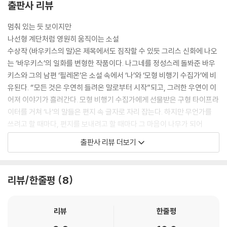
출판사 리뷰
멈춰 있는 듯 보이지만
나선형 계단처럼 영원히 움직이는 소설
수상작 〈바우키스의 말〉은 제목에서도 짐작할 수 있듯 그리스 신화에 나오
는 ‘바우키스’의 일화를 변형한 작품이다. 나그네를 정성스레 돌봐준 바우
키스와 그의 남편 ‘필레몬’은 소설 속에서 ‘나’와 ‘모형 비행기 수집가’에 비
유된다. “모든 것은 우연히 들려온 말로부터 시작”되고, 그러한 우연이 이
어져 이야기가 흘러간다. 모형 비행기 수집가에게 선물받은 구형 타이프라
이터를 거쳐 ‘나’의 말들은 편지 속 글자로 자리 잡는다. 하지만 무언가를
쓰려고 할 때마다, 편지를 보내려고 할 때마다 그 마음이 나무가 되어
‘나’의 입을 뒤덮는다. 영원히 말해지지 않을 것 같던 ‘나’의 말은 언어가 아
출판사 리뷰 더보기
닌 음악이 되어서야 비로소 발화된다.
작품 후반부 ‘음악가’의 등장으로 짐짓 이야기는 예상치 못한 곳으로 뻗어
나간다. 그러나 우리는 익히 알려진 신화에서 이미 이 이야기의 결말을 알
리뷰/한줄평
8
고 있다. 필연적으로 발생할 작별을 앞두고, ‘내’가 쓴 편지의 어휘들은 ‘음
악가’의 곡으로 승화되며 그들은 영원히 두 그루의 나무로 남게 된다. 배수
아는 이처럼 끝없이 이어지고 움직이는 신비로운 장면들을 통해 “인생에
리뷰
한줄평
서 일어나게 될 가장 확실하고도 결정적인 사건”인 작별을 받아들이는 그