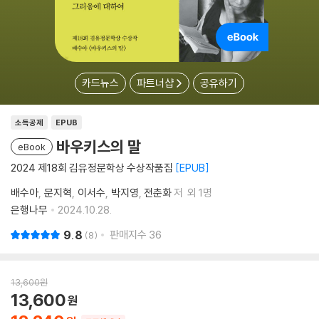
카드뉴스
파트너샵
공유하기
소득공제
EPUB
바우키스의 말
eBook
2024 제18회 김유정문학상 수상작품집
EPUB
배수아
문지혁
이서수
박지영
전춘화
저
외 1명
은행나무
2024.10.28.
9.8
판매지수
36
8
13,600
원
13,600