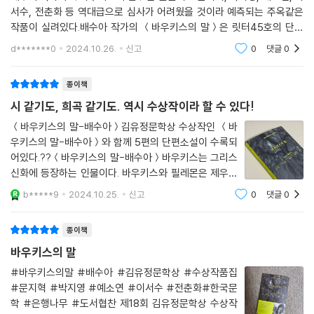
서수, 전춘화 등 역대급으로 심사가 어려웠을 것이라 예측되는 주옥같은
작품이 실려있다.배수아 작가의 ＜바우키스의 말＞은 릿터45호의 단편
소설에서 전춘화 작가의 ＜여기는 서울＞은 창작과비평 계간지 봄 호에서
d*******0
2024.10.26.
신고
0
댓글
0
올해 미리 만나본 터라
종이책
시 같기도, 희곡 같기도. 역시 수상작이라 할 수 있다!
＜바우키스의 말-배수아＞김유정문학상 수상작인 ＜바
우키스의 말-배수아＞와 함께 5편의 단편소설이 수록되
어있다.??＜바우키스의 말-배수아＞바우키스는 그리스
신화에 등장하는 인물이다. 바우키스와 필레몬은 제우스
에게 한날한시에 죽을 수 있게 해달라고 청하고, 같은 순
b*****9
2024.10.25.
신고
0
댓글
0
간에 각각 한 그루의 나무가 되어 죽음을 맞이한다.사실
이 작품을 읽을 때 작가님의 호흡을 따라가기 어색했
종이책
바우키스의 말
#바우키스의말 #배수아 #김유정문학상 #수상작품집
#문지혁 #박지영 #예소연 #이서수 #전춘화#한국문
학 #은행나무 #도서협찬 제18회 김유정문학상 수상작