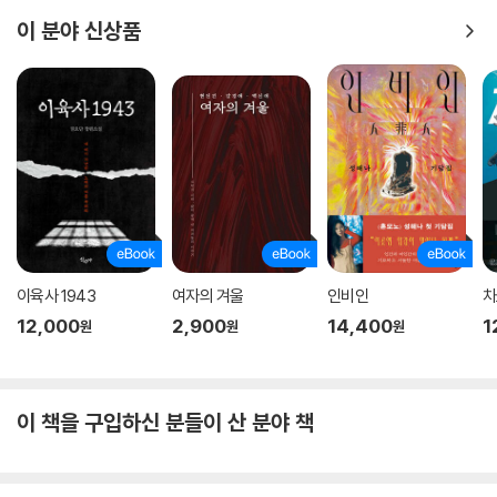
이 분야 신상품
이육사 1943
여자의 겨울
인비인
차
12,000
2,900
14,400
1
원
원
원
이 책을 구입하신 분들이 산 분야 책