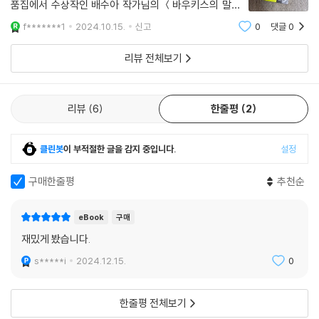
품집에서 수상작인 배수아 작가님의 ＜바우키스의 말＞
도 궁금했지만 예소연 작가님이 내겐 더 시선이 간다. 예
f*******1
2024.10.15.
신고
0
댓글
0
스마담의 예가 아닌 나의 성을 가진 가진 작가님..기쁜 마
음으로 책속으로 들어가보겠다.바우키스의 말_배수아모
리뷰 전체보기
든 것은
리뷰
6
한줄평
2
클린봇
이 부적절한 글을 감지 중입니다.
설정
구매한줄평
추천순
eBook
구매
재밌게 봤습니다.
s*****i
2024.12.15.
0
한줄평 전체보기