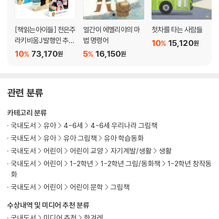
[책읽는아이들] 전은주
얼간이 에멜리야의 마
첫차를 타는 사람들
라키비움J 발행인 추천
법 명령어
10
15,120
%
원
초등 5~6학년 세트
10
73,170
5
16,150
%
%
원
원
관련 분류
카테고리 분류
국내도서
유아
4-6세
4-6세 우리나라 그림책
국내도서
유아
유아 그림책
유아 학습동화
국내도서
어린이
어린이 교양
자기계발/생활
생활
국내도서
어린이
1-2학년
1-2학년 그림/동화책
1-2학년 창작동
화
국내도서
어린이
어린이 문학
그림책
수상내역 및 미디어 추천 분류
국내도서
미디어 추천
한겨레