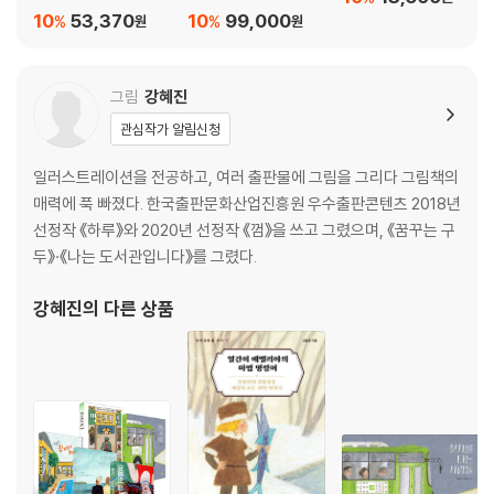
필독서 세트
10
53,370
10
99,000
%
%
원
원
그림
강혜진
관심작가 알림신청
일러스트레이션을 전공하고, 여러 출판물에 그림을 그리다 그림책의
매력에 푹 빠졌다. 한국출판문화산업진흥원 우수출판콘텐츠 2018년
선정작 《하루》와 2020년 선정작 《껌》을 쓰고 그렸으며, 《꿈꾸는 구
두》·《나는 도서관입니다》를 그렸다.
강혜진
의 다른 상품