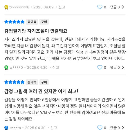
니다.
t********6
2025.08.09.
신고
0
댓글
0
종이책
구매
감정알기랑 자기조절이 연결돼요
시리즈라서 필요한 몇 권을 샀는데, 연결이 돼서 신기했어요. 자기조절을
하려면 지금 내 감정이 뭔지, 왜 그런지 알아야 어떻게 표현할지, 조절을 할
지 말지 달라지더라고요. 화가 나는 감정과 엄청 신나는 감정이 같은 빨강
영역이란 것도 알게 됐고, 두 책을 오가며 공부하면서 보고 있어요. 아이랑
할 얘기가 너무 많아요~
w****0
2025.04.30.
신고
0
댓글
0
종이책
구매
감정 그림책 여러 권 있지만 이게 최고!
감정을 어떻게 인식하고일상에서 어떻게 표현하면 좋을지간결하고 알기
쉽게 설명해 줘요.얇은 책이지만 내용이 정말 알차서아이와 읽으면서 많은
이야기를 나누었네요.앞으로도 여러 번 반복해 읽히려고요.진짜 마음에 드
는 감정 책이에요.
c***m
2025.04.30.
신고
0
댓글
0