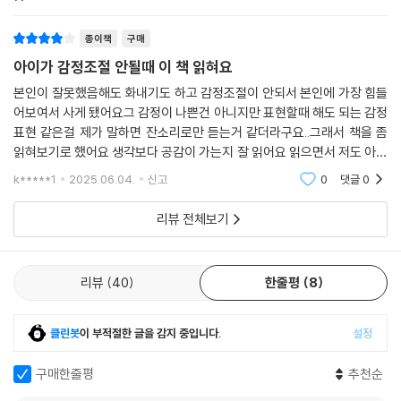
종이책
구매
아이가 감정조절 안될때 이 책 읽혀요
본인이 잘못했음해도 화내기도 하고 감정조절이 안되서 본인에 가장 힘들
어보여서 사게 됐어요그 감정이 나쁜건 아니지만 표현할때 해도 되는 감정
표현 같은걸 제가 말하면 잔소리로만 듣는거 같더라구요..그래서 책을 좀
읽혀보기로 했어요 생각보다 공감이 가는지 잘 읽어요 읽으면서 저도 아차
했던 부분들이 눈에 띄어 반성도 합니다 저도 도움이 되네요
k*****1
2025.06.04.
신고
0
댓글
0
리뷰 전체보기
리뷰
40
한줄평
8
클린봇
이 부적절한 글을 감지 중입니다.
설정
구매한줄평
추천순