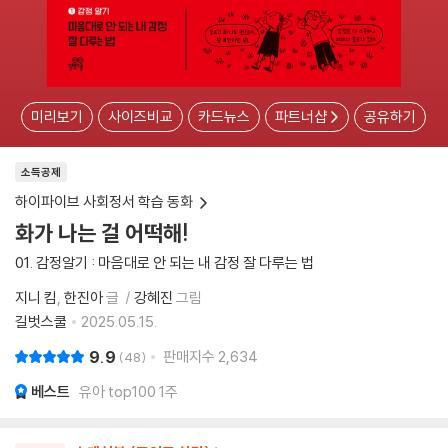
미리보기
사이즈비교
카드뉴스
파트너샵
공유하기
소득공제
하이파이브 사회정서 학습 동화
화가 나는 걸 어떡해!
01. 감정알기 : 마음대로 안 되는 내 감정 잘 다루는 법
지니 킴
한진아
글
강혜진
그림
길벗스쿨
2025.05.15.
9.9
판매지수
2,634
48
베스트
유아 top100 1주