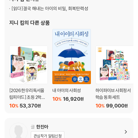
전공으로 아동발달 석사를, 컬럼비아대에서
[읽다]
결국 해내는 아이의 비밀, 회복탄력성
지니 킴
의 다른 상품
[2026 한우리독서올
내 아이의 사회성
하이파이브 사회정서
림피아드] 초등 2학년
학습 동화 세트
10
16,920
%
원
필독서 세트
10
53,370
10
99,000
%
%
원
원
글
한진아
관심작가 알림신청