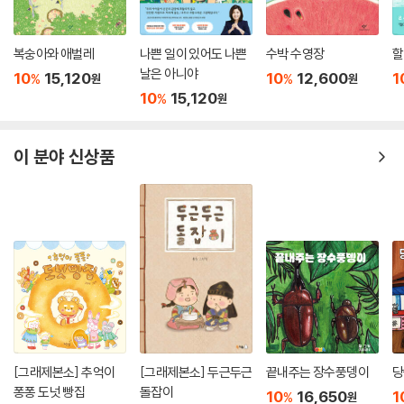
복숭아와 애벌레
나쁜 일이 있어도 나쁜
수박 수영장
할
날은 아니야
10
15,120
10
12,600
1
%
%
원
원
10
15,120
%
원
이 분야 신상품
[그래제본소] 추억이
[그래제본소] 두근두근
끝내주는 장수풍뎅이
당
퐁퐁 도넛 빵집
돌잡이
10
16,650
1
%
원