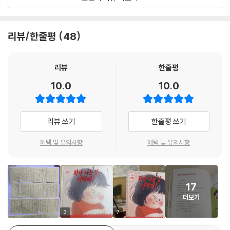
요.
--- p.16
세상에서 가장 다정하고 신나는 응원! ‘하이파이브 사회정서 학습 동화’
리뷰/한줄평
48
감정을 건강하게 표현하는 건 어떤 것일까? 혼자 있거나 네 감정을 존중하
는 사람과 함께라면, 그리고 위험한 방법이 아니라면 감정을 마음껏 표현
《화가 나는 걸 어떡해!》는 ‘하이파이브 사회정서 학습 동화’ 첫 번째 그림
해도 좋아.
책입니다. ‘하이파이브 사회정서’ 시리즈는 교육부 사회정서 교육 이론을
리뷰
한줄평
기쁘면 방방 뛰거나 소리 질러도 괜찮아. 슬프면 엉엉 울어도 돼. 무서우면
토대로 가정에서 양육자가 아이의 사회정서 역량을 체계적으로 발달시키
10.0
10.0
비명을 질러.
고 지원할 수 있도록 구성했습니다. 감정 알기·자존감·자기 조절·공감·다양
성·매너와 에티켓·좋은 선택 등 사회정서 핵심 역량 일곱 가지를 선정해 이
하지만 도서관이나 교실, 음식점, 백화점처럼 여러 사람이 함께 있는 곳에
들 역량이 서로 순환하며 강화되도록 설계했어요.
리뷰 쓰기
한줄평 쓰기
선 그러면 안 돼.
때와 장소에 따라 감정 표현도 달라야 해.
혜택 및 유의사항
혜택 및 유의사항
때론 누군가가 너무 밉고 화가 나기도 할 거야. 그런 감정을 느끼는 건 잘못
이 아니야.
하지만 그런 감정을 느낀다고 해서 누군가를 때리거나 나쁜 말을 해선 안
17
돼.
더보기
네 기분을 차분하게 말로 표현하는 게 좋은 방법이야.
3
7
--- p.20