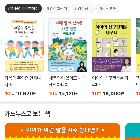
#마음이튼튼한아이
#감정그림책
#감정공부
#감정표현
마음의 주인은 언제나
나쁜 일이 있어도 나쁜
아이의 친구관계를 다
웹
나야
날은 아니야
루다
단
10
16,920
10
15,120
10
18,000
1
%
%
%
원
원
원
카드뉴스로 보는 책