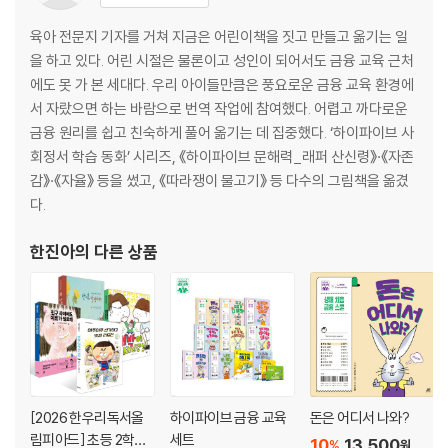
육아 전문지 기자를 거쳐 지금은 어린이책을 짓고 만들고 옮기는 일
을 하고 있다. 어린 시절은 물론이고 성인이 되어서도 금융 교육 근처
에도 못 가 본 세대다. 우리 아이들만큼은 풍요로운 금융 교육 환경에
서 자랐으면 하는 바람으로 번역 작업에 참여했다. 어렵고 까다로운
금융 원리를 쉽고 친숙하게 풀어 옮기는 데 집중했다. ‘하이파이브 사
회정서 학습 동화’ 시리즈, 《하이파이브 문해력_래퍼 산신령》·《자존
감》·《자율》 등을 썼고, 《따라쟁이 물고기》 등 다수의 그림책을 옮겼
다.
한진아
의 다른 상품
[2026 한우리독서올
하이파이브 금융 교육
돈은 어디서 나와?
림피아드] 초등 2학년
세트
10
13,500
%
원