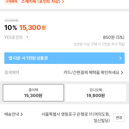
스케치북 (포인트 차감)
구매혜택
17,000
원
10
15,300
YES포인트
850원 (5%)
5만원 이상 구매 시 2천원 추가 적립
앱 다운 시 1천원 상품권
결제혜택
카드/간편결제 혜택을 확인하세요
종이책
오디오북
15,300
원
19,800
원
배송안내
서울특별시 영등포구 은행로 11(여의도동,
변경
일신빌딩)