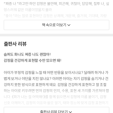
“짜증 나.”라고만 하던 감정은 불안해, 피곤해, 귀찮아, 답답해, 질투 나, 실
망스러워 같은 이름이었을지 몰라.
“좋아.”라는 말로 표현하던 감정은 상쾌해, 개운해, 즐거워, 기대돼, 자랑
스러워, 사랑해 같은이름이었을지도 모르지.
책 속으로 더보기
감정에 어울리는 이름을 찾아봐. 밤하늘 별처럼 손에 잡히지 않던 감정이
쓰다듬을 수 있을 만큼 가까이 다가올 거야.
출판사 리뷰
--- p.8
슬퍼도 화나도 짜증 나도 괜찮아!
감정은 모두 소중하고 쓸모가 있어 기쁨, 즐거움, 행복은 좋은 감정이고 슬
감정을 건강하게 표현할 수만 있으면 돼!
픔, 화, 걱정, 두려움은 나쁜 감정일까?
아니, 좋은 감정과 나쁜 감정은 없어. 우리가 느끼는 감정은 저마다 쓸모가
아이가 부정적 감정을 느낄 때 어떤 반응을 보이시나요? 달래려 하거나 가
있거든.
볍게 보거나 야단을 치진 않나요? 이러면 아이는 자기 감정을 숨기거나 건
강하지 못한 방식으로 표현하게 돼요. 감정을 건강하게 표현하고 잘 조절
슬픔은 몸과 마음이 지쳤으니 쉬라는 신호야. 화는 옳지 못하거나 억울한
하는 아이로 키우려면 먼저 감정의 인지, 수용, 표현 세 가지를 가르쳐야 합
일에 맞설 용기를 주고, 걱정은 앞으로 일어날지 모를 일에 대비하도록 도
니다. 《화가 나는 걸 어떡해!》를 함께 읽으면서 감정에 이름 붙이기, 감정
와줘.
신호 이해하기, 감정의 이유와 쓸모 알기, 때와 장소에 맞게 감정 표현하기
두려움은 위험한 일이 생겼을 때 도망가거나 어른에게 도와 달라고 말하게
등을 차근차근 알려 주고, 자기 감정의 진짜 주인이 되는 법을 가르쳐 주세
출판사 리뷰 더보기
하지.