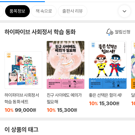
품목정보
책 속으로
출판사 리뷰
하이파이브 사회정서 학습 동화
알림신청
하이파이브 사회정서
친구 사이에도 예의가
좋은 선택은 힘이 세!
달
학습 동화 세트
필요해
10
15,300
1
%
원
10
99,000
10
15,300
%
%
원
원
이 상품의 태그