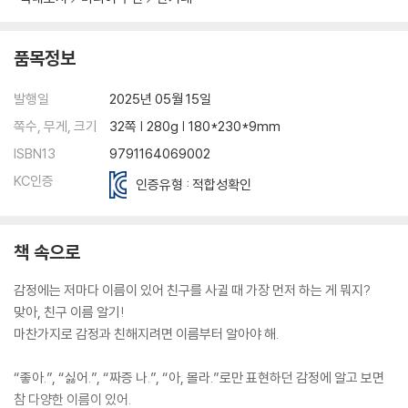
품목정보
발행일
2025년 05월 15일
쪽수, 무게, 크기
32쪽 | 280g | 180*230*9mm
ISBN13
9791164069002
KC인증
인증유형 : 적합성확인
책 속으로
감정에는 저마다 이름이 있어 친구를 사귈 때 가장 먼저 하는 게 뭐지?
맞아, 친구 이름 알기!
마찬가지로 감정과 친해지려면 이름부터 알아야 해.
“좋아.”, “싫어.”, “짜증 나.”, “아, 몰라.”로만 표현하던 감정에 알고 보면
참 다양한 이름이 있어.