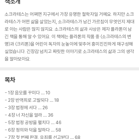
책소개
소크라테스는 어쩌면 지구에서 가장 유명한 철학자일 거예요. 하지만 소크
라테스가 어떤 삶을 살았는지, 소크라테스가 남긴 가르침이 무엇인지 제대
로 아는 사람은 많지 않지요. 소크라테스의 삶과 사상은 제자 플라톤이 남
긴 책을 통해 알 수 있어요. 이 책에는 플라톤의 작품 중 〈소크라테스의 변
명〉과 〈크리톤〉을 어린이 독자의 눈높이에 맞추어 흥미진진하게 재구성해
실었습니다. 긴장감 넘치고 짜릿한 이야기로 소크라테스의 삶과 그의 생각
을 알아보아요.
목차
- 1장 음모를 꾸미다 … 10
- 2장 반역죄로 고발되다 … 18
- 3장 법정에 서다 … 26
- 4장 너 자신을 알라 … 36
- 5장 법정 공방을 펼치다 … 46
- 6장 정의와 덕을 말하다 … 58
- 7장 첫 번째 판결, 유죄를 선고받다 … 68