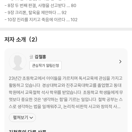
- 8장 두 번째 판결, 사형을 선고받다 … 80
- 9장 크리톤, 탈옥을 제안하다 … 92
- 10장 진리를 지키고 죽음에 이르다 … 102
저자 소개
2
글
김철홍
관심작가 알림신청
23년간 초등학교에서 아이들을 가르치며 독서교육에 관심을 가지고
활동하고 있습니다. 경상대학교와 진주교육대학교를 졸업했고 동대
학원에서 교육철학 석사 학위를 받았습니다. 초등학교 학생들에게 무
엇보다 중요한 것은 ‘생각하는 힘’을 기르는 일입니다. 철학 공부는 스
스로 생각하는 법을 일깨워주고, 논리적·비판적 사고와 창의적 사고,
배려하는 사고를 함양하게 합니다. 학생들이 생각하는 습관을 갖도록
펼쳐보기
어린이 철학 교육, 독서논술 교육, 토론 수업 등을 꾸준히 연구·개발
하여 진행해오고 있으며 2008년, 2009년 경상남도교육청 방과후