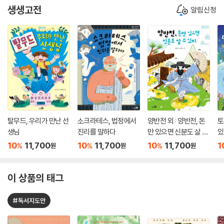
생생고전
알림신청
탈무드, 우리가 만난 선
소크라테스, 법정에서
양반전 외 : 양반전, 돈
토
생님
진리를 말하다
만 있으면 신분도 살 수
있
있지
10
11,700
10
11,700
10
11,700
1
%
%
%
원
원
원
이 상품의 태그
#독서지도안