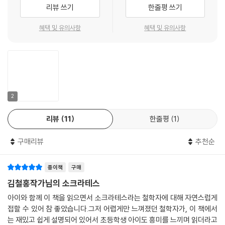
“나는 정치가로서 살기에는 너무나 정직합니다. 나는 사람들에게 부와 명
리뷰 쓰기
한줄평 쓰기
예 같은 개인적 이익을 좇기에 앞서 정의와 덕을 추구해야 한다고 말했습
니다.” - 본문 76쪽
혜택 및 유의사항
혜택 및 유의사항
“여러분, 한 가지 부탁을 하고 싶습니다. 나의 아들들이 성인이 되어 덕보
다도 돈이나 다른 것을 더 중요하게 여긴다면 그들을 꾸짖어 주십시오. 내
가 여러분을 괴롭힌 것처럼 내 아들들을 괴롭혀 주기 바랍니다.” - 본문 8
8쪽
소크라테스는 힘과 권력에 굽신거리지 않았어요. 정의와 덕에 대한 자신의
2
신념을 맨 앞에 두었고, 그에 어긋나는 말과 행동은 하지 않았지요. 유죄 선
리뷰
11
한줄평
1
고를 받을 줄 뻔히 알면서도, 자신은 죄가 없다며 당당히 외쳤어요. 그러면
서도 아테네의 전통과 가치를 지키기 위해 사형이라는 형벌을 순순히 받아
구매리뷰
추천순
들였지요. 오늘날 우리는 뉴스에서 ‘가진 자’들의 부정부패 소식을 심심치
않게 봅니다. 권력을 가진 사람, 돈을 가진 사람, 지식을 가진 사람들의 일
종이책
구매
탈에 씁쓸함을 느낄 때가 많아요. 잘못을 저지르고도 미꾸라지처럼 법망을
빠져나가는 모습을 보면 허탈해지기도 해요. 소크라테스가 죽음을 눈앞에
김철홍작가님의 소크라테스
둔 상황에서도, 자신의 아들들이 그릇된 욕망에 빠질까 봐 걱정하는 모습
아이와 함께 이 책을 읽으면서 소크라테스라는 철학자에 대해 자연스럽게
이 이토록 감동적으로 다가오는 이유는 무엇일까요? 기원전의 서양 철학
접할 수 있어 참 좋았습니다.그저 어렵게만 느껴졌던 철학자가, 이 책에서
자가 삶을 바쳐서 남긴 가르침은, 오늘의 우리에게도 절실히 필요해 보입
는 재밌고 쉽게 설명되어 있어서 초등학생 아이도 흥미를 느끼며 읽더라고