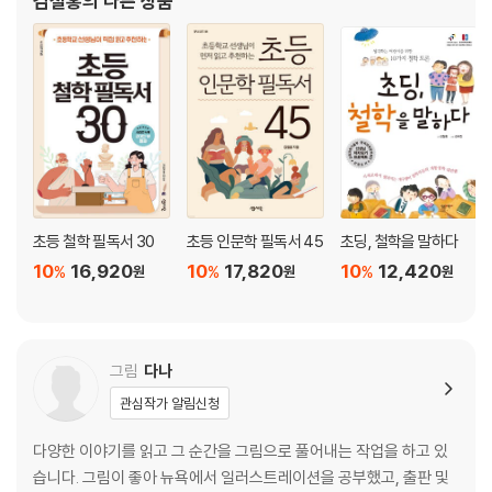
김철홍
의 다른 상품
학교 프로그램 공모전에서 ‘방과후 우수 프로그램’으로 연달
초등 철학 필독서 30
초등 인문학 필독서 45
초딩, 철학을 말하다
10
16,920
10
17,820
10
12,420
%
%
%
원
원
원
그림
다나
관심작가 알림신청
다양한 이야기를 읽고 그 순간을 그림으로 풀어내는 작업을 하고 있
습니다. 그림이 좋아 뉴욕에서 일러스트레이션을 공부했고, 출판 및