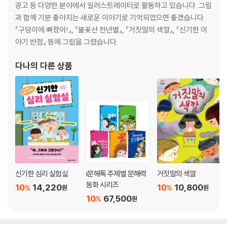
광고 등 다양한 분야에서 일러스트레이터로 활동하고 있습니다. 그림
과 함께 기분 좋아지는 새로운 이야기로 기억되었으면 좋겠습니다.
『구덩이에 빠졌어!』, 『불꽃산 천년별』, 『거짓말의 색깔』, 『신기한 이
야기 반점』 등에 그림을 그렸습니다.
다나
의 다른 상품
신기한 심리 실험실
i문해톡 주제별 문해력
거짓말의 색깔
동화 시리즈
10
14,220
10
10,800
%
%
원
원
10
67,500
%
원