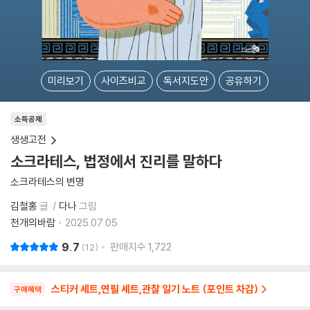
미리보기
사이즈비교
독서지도안
공유하기
소득공제
생생고전
소크라테스, 법정에서 진리를 말하다
소크라테스의 변명
김철홍
글
다나
그림
천개의바람
2025.07.05.
9.7
판매지수
1,722
12
스티커 세트,연필 세트,관찰 일기 노트 (포인트 차감)
구매혜택