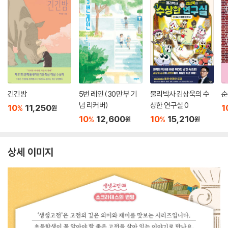
긴긴밤
5번 레인 (30만 부 기
물리박사 김상욱의 수
순
념 리커버)
상한 연구실 0
10
11,250
1
%
원
10
12,600
10
15,210
%
%
원
원
상세 이미지