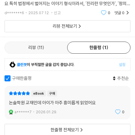
니다. 소크라테스처럼 끊임없이 질문하며 스스로 성장하는 자세는 우리 모
요.특히 법정에서 벌어지는 이야기 형식이라서, '진리란 무엇인가', '정의란
두에게 필요한 태도입니다. 소크라테스의 철학을 떠올리며, 나답게 생각하
무엇인가' 같은 질문을 아이와 함께 고민해볼 수 있었던 뜻깊은 시간이었
d*******6
2025.07.12.
신고
0
댓글
0
습니다.아이의
고 나답게 행동하는 습관을 길러 보아요.
리뷰 전체보기
● 스릴 넘치는 동화처럼! 역할극 대본처럼! 플라톤의 고전을 생생히 살아
있는 이야기로 만나요!
리뷰
11
한줄평
1
소크라테스 시간이 너무 짧아서 여러분을 설득할 수 없는 게 아쉽습니다.
나는 누구에게도 해를 끼치지 않았기 때문에 내 죄를 인정하고 스스로 형
클린봇
이 부적절한 글을 감지 중입니다.
설정
벌을 제안할 수도 없습니다. -본문 81쪽
플라톤 스승님, 진정 죽음을 원하시는 겁니까!
구매한줄평
추천순
크리톤 오, 제발 소크라테스!
막시스 아이구, 제 속이 다 타들어 가네요.
eBook
구매
-본문 83쪽
논술학원 교재인데 아이가 아주 흥미롭게 읽었어요
플라톤은 대화 형식의 작품을 많이 썼어요. 〈소크라테스의 변명〉에는 소크
a******7
2026.01.29.
0
라테스의 법정 발언이 생생하게 담겨 있고, 〈크리톤〉에는 소크라테스와 친
구 크리톤의 대화가 실려 있지요. 그래서 마치 연극 대본인 희곡을 보는 듯
한줄평 전체보기
한 느낌이 들기도 해요. 하지만 아무리 좋은 뜻이 담긴 고전이라도, 어렵고