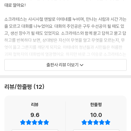
대로 알아요!
소크라테스는 사시사철 맨발로 아테네를 누비며, 만나는 사람과 시간 가는
줄 모르고 대화를 나누었어요. 대화의 주인공은 구두 수선공이 될 때도 있
고, 생선 장수가 될 때도 있었지요. 소크라테스와 함께 묻고 답하고 묻고 답
하고를 반복하다 보면, 상대방은 자신이 무엇을 알고 무엇을 모르는지, 무
엇이 옳고 그른지를 깨닫게 되지요. 아테네의 청년들과 시민들은 허름한
괴짜 철학자의 대화법에 열광했어요. 하지만 바로 그 이유로 소크라테스는
고발당해 유죄를 선고받아요. 께름직한 죄목이었지만, 소크라테스는 아테
출판사 리뷰 더보기
네 법을 따르겠다며 사형까지도 받아들였지요. 소크라테스의 삶과 생각에
는 군더더기가 없어요. 소탈과 진실뿐이지요. 너무나 유명해서 오히려 잘
알지 못했던 철학자 소크라테스. 그의 제자 플라톤이 남긴 〈소크라테스의
리뷰/한줄평
12
변명〉과 〈크리톤〉. 소크라테스의 인생에서 가장 역동적이고 짜릿했던 대목
을 읽으며, 소크라테스가 왜 위대한 철학자인지, 왜 세계 4대 성인으로 꼽
히는지 함께 생각해 보아요.
리뷰
한줄평
9.6
10.0
● 기원전의 철학자 소크라테스가 오늘날의 우리에게 질문을 던져요!