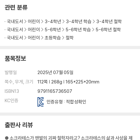
관련 분류
국내도서
어린이
3-4학년
3-4학년 학습
3-4학년 철학
국내도서
어린이
5-6학년
5-6학년 학습
5-6학년 철학
국내도서
어린이
초등학습
철학
품목정보
발행일
2025년 07월 05일
쪽수, 무게, 크기
112쪽 | 268g | 165*225*20mm
ISBN13
9791165736507
KC인증
인증유형 : 적합성확인
출판사 리뷰
● 소크라테스가 맨발의 괴짜 철학자라고? 소크라테스의 삶과 사상을 제