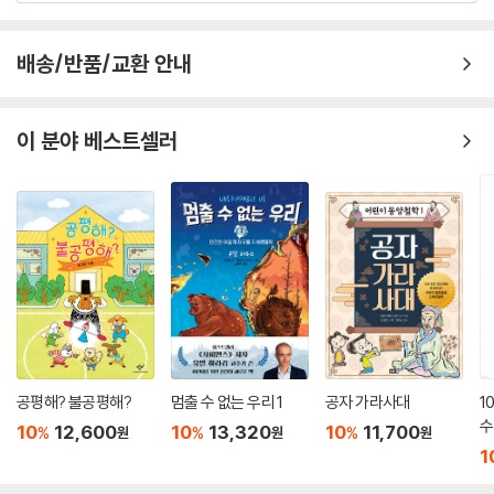
지루하면 읽는 보람과 쓸모가 없어질 거예요. 이에 어린이 철학 교육에 힘
써 온 김철홍 작가가 대화 형식을 활용해 플라톤의 고전을 재구성했어요.
배송/반품/교환 안내
원전에는 없지만, 소크라테스 고발 사건과 관련된 실존 인물들을 등장시켜
이야기의 긴장감을 끌어올렸어요. 집사 막시스라는 가상의 인물을 창작해,
이야기의 이해와 재미를 높였지요. 막시스의 시선으로 책을 읽어 가다 보
이 분야 베스트셀러
면, 어느새 막시스처럼 소크라테스에게 애정이 생기고, 소크라테스의 가
르침이 무엇인지 깨닫게 되지요. 음모와 고발, 재판정에서의 열띤 공방, 초
조한 선고 과정, 탈옥 권유와 사형까지. 손에 땀을 쥐게 하는 흥미진진한 스
토리는 이 책이 철학 고전을 바탕으로 했다는 사실을 까맣게 잊게 합니다.
스릴 넘치는 동화책을 보듯 혼자 읽어도 좋고, 친구들과 함께 역할극을 하
듯 배역을 나누어 실감 나게 읽어도 좋아요.
● 아테네가 수도가 아니라 국가였다고? 고대 그리스의 역사와 문화를 알
아요!
공평해? 불공평해?
멈출 수 없는 우리 1
공자 가라사대
1
그리스는 산지가 많고 평야가 적은 지역이에요. 대신 바다에 둘러싸여 있
수
10
12,600
10
13,320
10
11,700
%
%
%
원
원
원
어 해안선을 따라 펼쳐진 평지에 촌락이 형성되었지요. 기원전 10세기경,
1
사람들은 촌락을 지키기 위해 산을 경계로 삼아 성과 요새를 세우고 집단