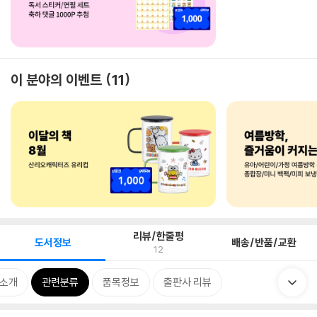
이 분야의 이벤트
11
리뷰/한줄평
도서정보
배송/반품/교환
12
 소개
관련분류
품목정보
출판사 리뷰