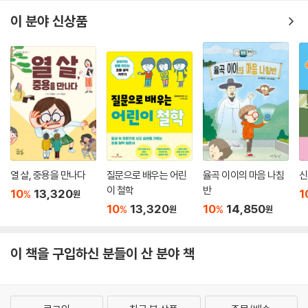
생활을 했어요. 이렇게 이루어진 작은 공동체들은 점차 발달하여 저마다
독립적인 도시 국가가 되었어요. 이 도시 국가를 ‘폴리스’라고도 불러요.
이 분야 신상품
-본문 16쪽 ‘〈소크라테스의 변명〉 깊이보기’ 중에서
소크라테스는 고대 그리스 아테네에서 활동했던 철학자예요. 플라톤의
〈소크라테스의 변명〉은 아테네가 정치적, 사회적으로 혼란했던 시기에 일
어났던 일을 그리고 있지요. 소크라테스가 인기 있던 철학자였음에도 왜
고발당하고 사형까지 받아야 했는지를 이해하기 위해서는 고대 그리스의
역사를 알아야 해요. 고대 그리스가 여러 도시 국가로 나뉘었던 지리적 배
경, 아테네와 스파르타를 중심으로 한 도시 국가들의 동맹과 분열. 아테네
가 정치, 문화적으로 꽃피울 수 있었던 이유를 알면 플라톤의 고전을 더욱
열 살, 중용을 만나다
질문으로 배우는 어린
율곡 이이의 마음 나침
신
재미나게 읽을 수 있지요. ‘〈소크라테스의 변명〉 깊이보기’ 정보 페이지를
이 철학
반
10
13,320
1
%
원
통해 고대 그리스의 역사와 문화를 알고 〈소크라테스의 변명〉을 더 깊이 이
10
13,320
10
14,850
%
%
원
원
해할 수 있어요.
이 책을 구입하신 분들이 산 분야 책