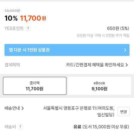
13,000
원
10
11,700
YES포인트
650원 (5%)
5만원 이상 구매 시 2천원 추가 적립
앱 다운 시 1천원 상품권
결제혜택
카드/간편결제 혜택을 확인하세요
종이책
eBook
11,700
원
9,100
원
배송안내
서울특별시 영등포구 은행로 11(여의도동,
변경
일신빌딩)
배송비
유료
(도서 15,000원 이상 무료)