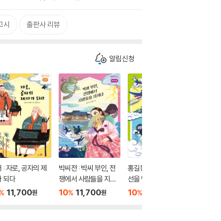
고시
출판사 리뷰
알림신청
 : 자로, 공자의 제
박씨전 : 박씨 부인, 전
홍길동전 : 홍길동, 조
난중일기 
 되다
쟁에서 사람들을 지키
선을 박차고 새 나라를
지 이순
다
만들다
나가다
11,700
10
11,700
10
11,700
10
1
%
%
%
%
원
원
원