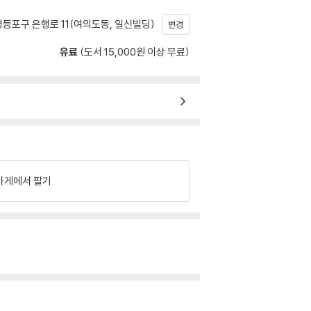
등포구 은행로 11(여의도동, 일신빌딩)
변경
유료
(도서 15,000원 이상 무료)
가게에서 팔기