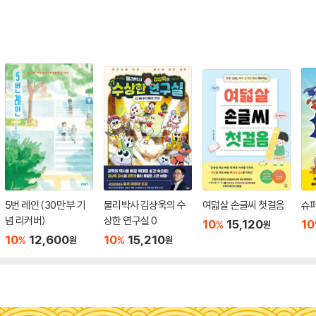
5번 레인 (30만 부 기
물리박사 김상욱의 수
여덟살 손글씨 첫걸음
슈퍼
념 리커버)
상한 연구실 0
10
15,120
10
%
원
10
12,600
10
15,210
%
%
원
원