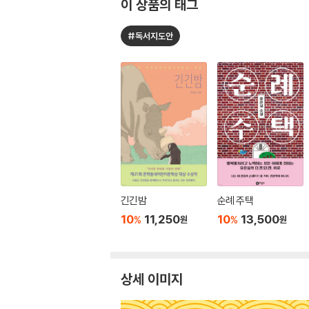
이 상품의 태그
#독서지도안
긴긴밤
순례 주택
10
11,250
10
13,500
%
%
원
원
상세 이미지