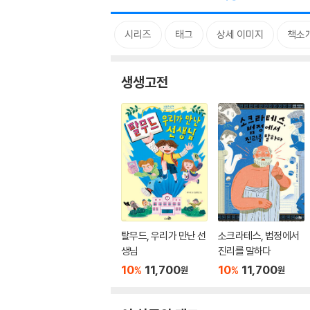
시리즈
태그
상세 이미지
책소
생생고전
탈무드, 우리가 만난 선
소크라테스, 법정에서
생님
진리를 말하다
10
11,700
10
11,700
%
%
원
원