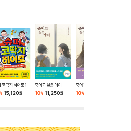
 코딱지 히어로 1
죽이고 싶은 아이
죽이고 싶은 아이 2
페인트
15,120
10
11,250
10
12,600
10
1
%
%
%
%
원
원
원