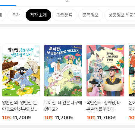
4
개
목차
저자 소개
관련분류
품목정보
상품정보 제공
양반전 외 : 양반전, 돈
토끼전 : 네 간은 나무에
목민심서 : 정약용, 나
논어
만 있으면 신분도 살 수
있다고?
쁜 관리를 꾸짖다
자가
있지
10
11,700
10
11,700
10
11,700
10
%
%
%
원
원
원