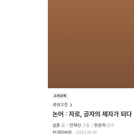
소득공제
생생고전
논어 : 자로, 공자의 제자가 되다
설흔
글
안재선
그림
한문희
감수
천개의바람
2023.10.16.