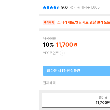
9.0
판매지수
1,605
4
스티커 세트,연필 세트,관찰 일기 노트
구매혜택
13,000
원
10
11,700
YES포인트
앱 다운 시 1천원 상품권
결제혜택
종이책
11,700