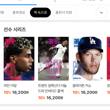
5
분류
품목정보
책 속으로
출판사 리뷰
선수 시리즈
라민 야말
트렌트 알렉산더 아놀
클레이튼 커쇼
앙
드와 인버티드 풀백
10
16,200
10
16,200
1
%
%
원
원
10
16,200
%
원