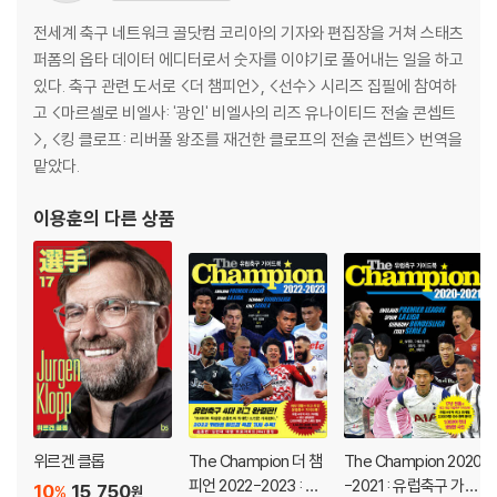
를 지키기 위해 싸우는 수밖에 없는 겁니다.”라며 각오를 다졌다. 마침내
관중들이 경기장에 돌아온 2021-22시즌, 리버풀은 다시 엄청난 경기력을
전세계 축구 네트워크 골닷컴 코리아의 기자와 편집장을 거쳐 스태츠
보이며, 자신들이 왜 최고의 팀인지 다시 한번 증명했다. 리버풀은 참가하
퍼폼의 옵타 데이터 에디터로서 숫자를 이야기로 풀어내는 일을 하고
는 모든 경기에서 뛰어난 모습을 보이며 리그컵과 FA컵에서 우승했고, 아
있다. 축구 관련 도서로 <더 챔피언>, <선수> 시리즈 집필에 참여하
놀드는 23세 219일의 나이에 잉글랜드 구단 소속으로 참가할 수 있는 모
고 <마르셀로 비엘사: '광인' 비엘사의 리즈 유나이티드 전술 콘셉트
든 최고 대회의 정상에 오르는 역사를 썼다. 그러나 다음 시즌 리버풀은 빈
>, <킹 클로프: 리버풀 왕조를 재건한 클로프의 전술 콘셉트> 번역을
약한 선수 보강으로 인해 초반부터 고난을 겪었다. 리버풀에는 변화가 절
맡았다.
실하게 필요했고, 다행히도 해결책은 가까운 곳에 있었다.
이용훈
의 다른 상품
바로 트렌트를 인버티드 풀백으로 활용해 후방 플레이메이커 역할을 맡기
는 것이었다. 비록 리버풀은 4위권 진입에 실패하였으나, 트렌트가 인버티
드 풀백으로 활약한 시즌 마지막 10경기에서 리버풀은 7승 3무의 좋은 성
적을 거두는 데 성공하며, 또 하나의 가능성을 제시하며 시즌을 마무리 지
었다. 그 이후, 트렌트는 계속해서 좋은 모습을 보여주며, 리버풀의 에이스
로 거듭났다. 그러나 시작이 있으면 언제나 끝도 있듯, 트렌트는 자신의 또
다른 하나의 꿈을 이루기로 마음먹었다. 바로 풀백으로서 최초로 발롱도르
수상자가 되는 것이었다. 그는 2024-25 시즌 리버풀의 우승을 결정지은
후, 인터뷰에서 새로운 도전을 위해 정들었던 팀을 떠나기로 결정했다고
위르겐 클롭
The Champion 더 챔
The Champion 2020
발표하며, 레알 마드리드에서 새로운 도전을 시작하게 되었다. 『선수 25 -
피언 2022-2023 : 유
-2021 : 유럽축구 가이
10
15,750
%
원