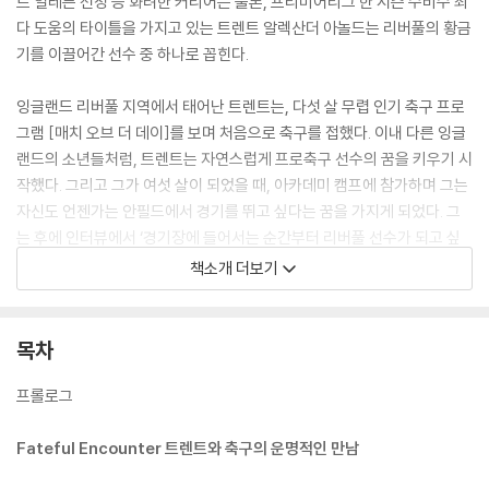
트 일레븐 선정 등 화려한 커리어는 물론, 프리미어리그 한 시즌 수비수 최
다 도움의 타이틀을 가지고 있는 트렌트 알렉산더 아놀드는 리버풀의 황금
기를 이끌어간 선수 중 하나로 꼽힌다.
잉글랜드 리버풀 지역에서 태어난 트렌트는, 다섯 살 무렵 인기 축구 프로
그램 [매치 오브 더 데이]를 보며 처음으로 축구를 접했다. 이내 다른 잉글
랜드의 소년들처럼, 트렌트는 자연스럽게 프로축구 선수의 꿈을 키우기 시
작했다. 그리고 그가 여섯 살이 되었을 때, 아카데미 캠프에 참가하며 그는
자신도 언젠가는 안필드에서 경기를 뛰고 싶다는 꿈을 가지게 되었다. 그
는 후에 인터뷰에서 ‘경기장에 들어서는 순간부터 리버풀 선수가 되고 싶
다고 생각했으며, 안 될 거라고 생각해 본 적은 한 번도 없었다’라고 말할
책소개 더보기
정도로 뚜렷한 꿈을 가지고 있었다.
이후 축구 실력을 키우던 그는 리버풀 스카우트의 눈에 띄어 리버풀 아카
목차
데미 훈련에 참여하게 되었다. 그는 타고난 경쟁심과 운동능력을 바탕으로
유소년 팀에서 주장을 맡을 정도로 빠르게 성장했으나 더 빠르게 1군에서
프롤로그
활약하고 싶다는 마음으로 포지션을 변경해 라이트백 포지션에 도전했다.
그 후 트렌트는 18세 이하 팀에서 본격적으로 라이트백 역할을 수행하며
Fateful Encounter 트렌트와 축구의 운명적인 만남
기량을 늘렸다. 그 후 2016년 아놀드, 아니 리버풀에게 큰 기회가 찾아왔