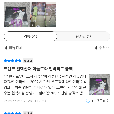
넘어선 대표적인 ‘인버티드 풀백’으로 평가받는다.
가진 사람들에게 둘러싸여 있는 겁니다. 리버풀 정도의 전력이면 우승을
노리지 못할 이유가 없죠. 저는 늘 리버풀을 응원하며 리버풀 선수가 되어
이 책은 트렌트의 성장 과정과 전술적 변화를 통해 현대 풀백의 미래를 조
뛰기 위해 노력했어요.
망하며, 그의 플레이가 만들어낸 패러다임 변화를 깊이 있게 다룬다. 더불
--- 「Last Flame 화려한 부활, ‘헤비메탈 축구’의 마지막 불꽃」 중에서
어 21세기 축구 전술의 흐름을 바꾼 최고의 풀백 10인을 함께 소개하며, 각
4
2
선수가 어떤 방식으로 포지션의 역사를 확장해 왔는지 선수의 기록과 주요
리뷰
4
한줄평
1
커리어를 중심으로 정리한다.
리뷰전체
추천순
이를 통해 현대 축구에서 풀백이 수행해야 할 역할과, 뛰어난 풀백이 만들
어낼 수 있는 결과를 보여주고자 한다. 프랑스 대표팀의 안정적인 수비 구
종이책
조를 이끈 빅상트 리자라쥐, 그는 공격력과 완벽에 가까운 수비력을 동시
에 갖춘 레프트백으로서 바이에른 뮌헨의 성공 시대를 이끌고 유럽과 세계
트렌트 알렉산더 아놀드와 인버티드 풀백
무대까지 제패하며 누구보다도 많은 우승을 차지한 선수다. 은퇴 이후 명
“출판사로부터 도서 제공받아 작성한 주관적인 리뷰입니
예의 전당에 등록된 그는 “뮌헨에서 축구는 나의 인생 그 자체였다.”라는
다”대한민국에는 2002년 한일 월드컵에 대한민국을 4
말을 남기며 프로 의식을 보여주었다.
강으로 이끈 영원한 리베로가 있다. 고인이 된 유상철 선
수는 현역시절 중앙미드필더였으며, 최전방 공격수 뿐만
브라질이 월드컵 우승을 차지하던 해에 출생한 카푸는 어려운 환경에서도
아니라,최후방 수비수까지 도맡아했다. 한국를 대표하던
k*******2
2026.01.12.
신고
1
댓글
0
최고의 수비수로 김민재,홍명보,이영표,송종국,김태
축구 선수로서의 꿈을 키웠으나 일찍부터 재능을 인정받은 것은 아니어서
영 이 있다. 여기서 21세기형 수비수 '인버티드 풀백'
여러 명문 구단으로부터 거절을 당한 끝에 다소 늦은 나이인 18살이 되어
종이책