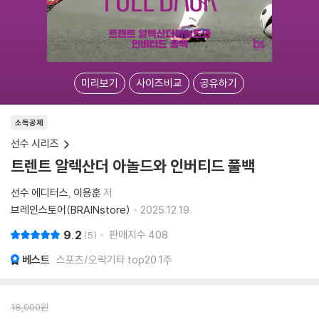
미리보기
사이즈비교
공유하기
소득공제
선수 시리즈
트렌트 알렉산더 아놀드와 인버티드 풀백
선수 에디터스
이용훈
저
브레인스토어(BRAINstore)
2025.12.19.
9.2
판매지수
408
5
베스트
스포츠/오락기타 top20 1주
18,000
원