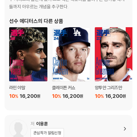
필립 람 - 과르디올라가 인정한 최고의 천재
들까지 아우르는 개념을 추구한다.
이런 짜릿한 기록과 분위기도 잠시, 유럽에 코로나 감염증이 유행하며, 리
카일 워커 - 전술을 구현하는 스피드 몬스터
그가 중단될 위기에 처했다. 다른 축구 리그의 경우 구단들의 동의를 받아
선수 에디터스
의 다른 상품
리그를 중단하는 경우도 있었다. 다행스럽게도 프리미어리그는 리그를 속
Liverpool & Jurgen Klopp 리버풀 2.0과 클롭의 라스트 댄스
행하기로 결단내렸다. 이는 선두를 달리던 리버풀이 2위인 맨시티에 무려
22점이나 앞서 있었기에 가능한 결단이었다. 팬들의 출입이 불가능해진
New Beginning YOU’LL NEVER WALK ALONE
안필드에서 리버풀과 트렌트는 실전 감각을 유지하며 크리스탈 팰리스를
다니 카르바할 - 한계를 모르는 레알 마드리드의 아이콘
4-0으로 격파하였다. 그러면서 리버풀은 리그 우승을 확정 지었고, 비록
주앙 칸셀루 - 왼쪽과 오른쪽을 가리지 않는 재능
무관중 속 우승이었지만 팬들은 팀과 팀의 최고 유망주에게 아낌없는 찬사
를 보내주었다. 리버풀의 2021-22시즌은 정상에 오른 리버풀이 자신의
에필로그
왕좌를 지키는 고된 여정이었다. 클롭 감독의 전술은 선수들에게 엄청난
활동량을 바탕으로 강한 압박을 요구했고, 팀의 핵심 선수들은 부상을 당
라민 야말
클레이튼 커쇼
앙투안 그리즈만
했으며, 여전히 코로나가 지속되어 팀의 전력을 100% 끌어올리는 것이 어
10
16,200
10
16,200
10
16,200
%
%
%
원
원
원
려운 상황이었다. 트렌트를 포함한 다른 선수들은 이러한 상황 속에도 최
선을 다해 분투하며 가까스로 챔피언스리그 진출권을 따낼 수 있었다.
해당 시즌을 마무리 지으며, 트렌트는 ‘누군가는 제 자리를 원하고 저와 같
저
이용훈
은 수준이 되기 위해 저보다 더 열심히 노력할 텐데, 그렇다면 저도 제 자리
관심작가 알림신청