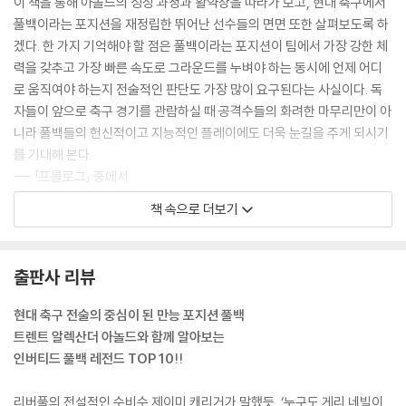
이 책을 통해 아놀드의 성장 과정과 활약상을 따라가 보고, 현대 축구에서
풀백이라는 포지션을 재정립한 뛰어난 선수들의 면면 또한 살펴보도록 하
겠다. 한 가지 기억해야 할 점은 풀백이라는 포지션이 팀에서 가장 강한 체
력을 갖추고 가장 빠른 속도로 그라운드를 누벼야 하는 동시에 언제 어디
로 움직여야 하는지 전술적인 판단도 가장 많이 요구된다는 사실이다. 독
자들이 앞으로 축구 경기를 관람하실 때 공격수들의 화려한 마무리만이 아
니라 풀백들의 헌신적이고 지능적인 플레이에도 더욱 눈길을 주게 되시기
를 기대해 본다.
--- 「프롤로그」 중에서
책 속으로 더보기
1998년 10월, 잉글랜드 리버풀 지역에서 태어난 아놀드에게 축구에 대한
첫 기억은 다섯 살 때 유명 축구 하이라이트, 분석 프로그램인 ‘매치 오브
더 데이’를 보던 것이다. 잉글랜드는 종주국답게 모든 소년의 꿈이 축구 국
출판사 리뷰
가대표 선수가 되는 것이라고 해도 과언이 아닐 정도인데, 아놀드 또한 예
외는 아니었다.
현대 축구 전술의 중심이 된 만능 포지션 풀백
--- 「Fateful Encounter 트렌트와 축구의 운명적인 만남」 중에서
트렌트 알렉산더 아놀드와 함께 알아보는
인버티드 풀백 레전드 TOP 10!!
아놀드는 “리버풀 선수라면 누구나 안필드의 조명 아래 팬들 앞에서 골을
터트리는 순간을 꿈꿀 겁니다. 특히나 크로스바를 맞고 들어간 골이라 더
리버풀의 전설적인 수비수 제이미 캐리거가 말했듯, ‘누구도 게리 네빌이