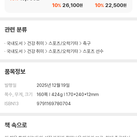
트렌트 알렉산더 아놀드와 인버티드 풀백』은 리버풀이라는 도시에서 자란
럽축구 가이드북
드북
10
26,100
10
22,500
%
%
원
원
한 소년이 ‘리버풀의 에이스’가 되며, 새로운 도전을 향해 나아가는 모든 과
정을 한 권에 담은 도서인 동시에 21세기 세계 축구를 수놓았던 10인의 풀
백 레전드를 함께 조명하는 특별한 콘텐츠다.
관련 분류
국내도서
건강 취미
스포츠/오락기타
축구
국내도서
건강 취미
스포츠/오락기타
스포츠 선수
품목정보
발행일
2025년 12월 19일
쪽수, 무게, 크기
160쪽 | 424g | 170*240*12mm
ISBN13
9791169780704
책 속으로