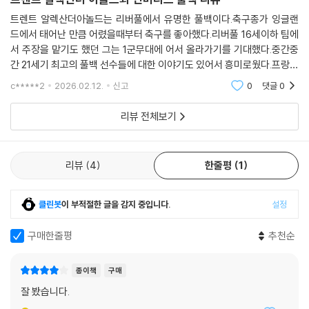
들을 이용훈 에디터의 인사이트를 통해 세밀하게 다루며, 풀백이라는 포지
트렌트 알렉산더아놀드는 리버풀에서 유명한 풀백이다.축구종가 잉글랜
션의 중요성과 그 역할에 대해 상세하게 소개하였다. 트렌트 알렉산더-아
드에서 태어난 만큼 어렸을때부터 축구를 좋아했다.리버풀 16세이하 팀에
놀드를 시작으로, 21세기에 활약한 레전드 풀백 10명의 선수와 함께 풀백
서 주장을 맡기도 했던 그는 1군무대에 어서 올라가기를 기대했다.중간중
의 전술적 가치까지 한 권에 담은 이 책은 현대 축구를 더 깊이 이해하고 싶
간 21세기 최고의 풀백 선수들에 대한 이야기도 있어서 흥미로웠다.프랑스
은 독자에게 훌륭한 지침서가 될 것이다.
의 리자라쥐는 바이에른 뮌헨의 많은 우승을 이끌었던 풀백이었다.브라질
c*****2
2026.02.12.
신고
0
댓글
0
의 영원한 캡틴 카푸
리뷰 전체보기
리뷰
4
한줄평
1
클린봇
이 부적절한 글을 감지 중입니다.
설정
구매한줄평
추천순
종이책
구매
잘 봤습니다.