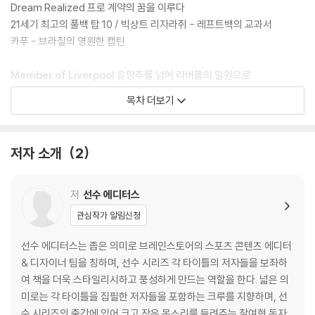
다. 로저스 감독의 후임으로 위르겐 클롭이 온 것이다. 클롭은 자신의 팀을
Dream Realized 프로 계약의 꿈을 이루다
꾸리며, 트렌트를 본격적으로 기용하기 시작했다. 트렌트는 데뷔 시즌에
21세기 최고의 풀백 탑 10 / 빅상트 리자라쥐 - 레프트백의 교과서
좋은 모습을 보이며 자신을 증명하였고, 2경기를 출전하며 올해의 유망주
카푸 - 브라질의 영원한 캡틴
로 선정되었다. 그다음 시즌에도 트렌트는 좋은 활약을 펼치며, 자신이 왜
리버풀에 어울리는 풀백인지를 증명했다. 그리고 짧은 경험이었지만 잉글
Member of Liverpool 유망주를 넘어 리버풀의 일원으로
랜드 대표팀에 뽑히며 자신의 능력을 인정받았다.
목차 더보기
Beginning of a Legend 전설의 시작, 유럽 무대 정상에 오르다
그리고 대망의 2018-19시즌, 리버풀과 트렌트 알렉산더 아놀드는 챔피언
호베르투 카를로스 - ‘UFO 슛’을 보여준 초인적인 신체 능력
스리그에서 또 한 번의 우승 기록을 추가하며 리버풀이 왜 최고의 명문 팀
잔루카 잠브로타 - 무결점의 멀티 플레이어
저자 소개
2
인지, 그리고 트렌트가 최고의 풀백인지 축구 팬들에게 각인시켰다. 이어
지는 2019-20시즌, 리버풀은 지난 2년 동안 연속으로 챔피언스리그 결승
Becoming Champions 리버풀의 숙원, 프리미어 리그 챔피언 등극
에 진출해 자신들이 유럽 최고의 팀이라는 것을 증명하였다. 그러나 리버
저
선수 에디터스
풀에게는 달성해야 하는 목표가 있었다. 리버풀의 마지막 리그 우승이 프
Class Under Pressure 위기 속에서 증명한 클래스
관심작가 알림신청
리미어리그가 출범하기도 전인 1990년이었다는 사실은, 올해 리버풀이
마이콘 - 인테르의 전성기를 이끈 거인
반드시 리그 우승을 이뤄야 하는 원동력이 되어주었다. 구단과 팬들의 숙
다니 알베스 - 필드 전체를 누비는 연계 플레이
선수 에디터스는 좁은 의미로 브레인스토어의 스포츠 콘텐츠 에디터
원을 풀겠다는 리버풀 선수들, 그리고 트렌트의 각오는 대단했고, 이 각오
& 디자이너 팀을 칭하며, 선수 시리즈 각 타이틀의 저자들을 보좌하
는 시즌 초반의 압도적인 결과로 이어졌다. 그러면서 덩달아 트렌트의 평
Last Flame 화려한 부활, ‘헤비메탈 축구’의 마지막 불꽃
여 책을 더욱 스타일리시하고 풍성하게 만드는 역할을 한다. 넓은 의
가도 더욱 높아졌다. 가디언의 취재 기자는 21살의 어린 선수가 풀백 이상
미로는 각 타이틀을 집필한 저자들을 포함하는 크루를 지향하며, 선
의 활약을 보여준다며 찬사를 보내기도 하였다.
Becoming Inverted 인버티드 풀백으로의 변신
수 시리즈의 출간에 있어 크고 작은 목소리를 들려주는 참여형 독자