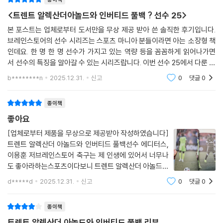
서야 고향인 상 파울루의 유소년팀에 입단할 수 있었다. 그 후 브라질을 대
<트렌트 알렉산더아놀드와 인버티드 풀백 ? 선수 25>
표하는 오른쪽 풀백이자 주장으로 활약하며, 36세가 되어서도 브라질 대
표팀의 주전으로 월드컵에 참가했으며, 2006-07 시즌에는 마침내 챔피
본 포스트는 업체로부터 도서만을 무상 제공 받아 쓴 솔직한 후기입니다.
브레인스토어의 선수 시리즈는 스포츠 마니아 분들이라면 아는 소장형 책
언스리그 우승까지 차지하면서 본인의 선수 경력에서 원하던 모든 것을 이
인데요. 한 명 한 명 선수가 가지고 있는 역량 등을 꼼꼼하게 읽어나가면
뤄냈다.
서 선수의 특징을 알아갈 수 있는 시리즈랍니다. 이번 선수 25에서 다룬 선
수는 축구 선수 트렌트 알렉산더 아놀드랍니다. 현대 축구 전술의 중심이
그 외에도 압도적인 파워로 유명한 호베르투 카를로스, 양쪽 풀백을 모두
b********n
2025.12.31.
신고
0
댓글
0
되니 만능 포지션
소화하며 전술적 가치를 높인 잔루카 잠브로타, 인테르의 2000년대 전성
기를 뒷받침한 마이콘, 바르셀로나·유벤투스에서 활약한 다니 알베스, 펩
종이책
과르디올라 감독이 자신이 경험해 본 선수 중 최고의 축구 지능을 가졌다
좋아요
고 칭찬한 필립 람, 압도적 스피드와 피지컬로 감독에게 다양한 선택지를
[업체로부터 제품을 무상으로 제공받아 작성하였습니다]
제공했던 카일 워커, 챔피언스리그 우승 6회라는 엄청난 기록을 세운 레알
트렌트 알렉산더 아놀드와 인버티드 풀백선수 에디터스,
마드리드의 카르바할, 마지막으로 풀백과 풀타임 미드필더 역할을 넘나드
이용훈 저브레인스토어 축구는 제 인생에 있어서 너무나
는 주앙 칸셀루까지. 이들은 모두 21세기 축구에서 ‘풀백’이라는 포지션이
도 좋아라하는스포츠이다보니 트렌트 알렉산더 아놀드와
단순 수비수가 아니라 전술의 중심이 될 수 있음을 증명한 인물들이다.
인버티드 풀백 / 브레인스토어도서를 소장하고 읽고 싶더
d*****d
2025.12.31.
신고
0
댓글
0
라구요.트렌드 알렉산더 아놀드에 대해서도 축구를좋아
『선수 25 - 트렌트 알렉산더 아놀드와 인버티드 풀백』에서는 최상급의 축
라하는 저에게 있어서 인생의 선수라고 할 수 있
종이책
구 지능, 넓은 시야, 정확한 패스, 강력한 슈팅 능력을 모두 갖춘 트렌트와
함께, 현대 축구에서 풀백이라는 포지션을 재정립한 뛰어난 10명의 선수
트렌트 알렉산더 아놀드와 인버티드 풀백 리뷰