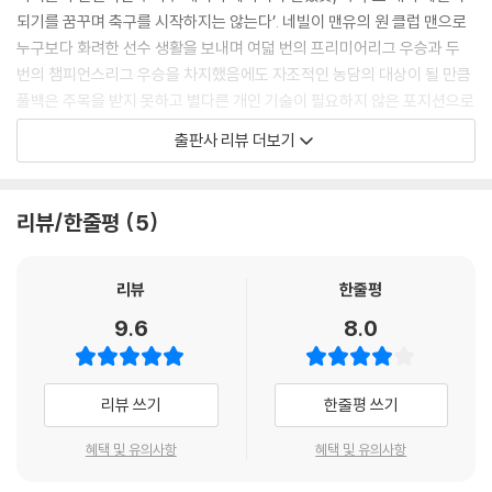
특별하네요. 솔직히 득점 순간은 잘 기억이 나질 않습니다. 무릎으로 슬라
되기를 꿈꾸며 축구를 시작하지는 않는다’. 네빌이 맨유의 원 클럽 맨으로
이딩을 했던 건 기억이 나요. 세리머니 이후 우리 진영으로 돌아가면서부
누구보다 화려한 선수 생활을 보내며 여덟 번의 프리미어리그 우승과 두
터 실감이 나기 시작했습니다
번의 챔피언스리그 우승을 차지했음에도 자조적인 농담의 대상이 될 만큼
--- 「Member of Liverpool 유망주를 넘어 리버풀의 일원으로」 중에서
풀백은 주목을 받지 못하고 별다른 개인 기술이 필요하지 않은 포지션으로
생각되곤 한다.
출판사 리뷰 더보기
리버풀은 2년 연속으로 챔피언스리그 결승에 진출하며 유럽 최강의 전력
을 증명했고, 결국 우승까지 차지하며 클롭 감독 체제에서 첫 트로피도 들
하지만 풀백은 끊임없이 경기 흐름을 읽고, 상대의 플레이를 한발 먼저 예
어 올려 2018-19 시즌의 마무리를 최고의 분위기에서 할 수 있었다. 유일
측하며, 공격 가담과 수비 전환을 순간적으로 판단해야 하는 경기장에서
리뷰/한줄평
5
한 아쉬움은 프리미어리그였다. 완벽에 가까운 시즌을 보냈음에도 승점 1
가장 빠르고 넓게 움직여야 하는 만큼, 개인 기술은 물론 축구 지능과 체력
점 차이로 맨시티에 밀려 2위에 그친 아픔은 분명 컸다. 특히나 리버풀의
까지 모두 높은 수준을 갖춰야만 성공할 수 있는 포지션이다.
마지막 리그 우승이 프리미어리그가 출범하기도 전인 1990년이었다는 사
리뷰
한줄평
실은 2019-20 시즌의 최우선 목표를 더욱 확고하게 했다. 이제 리버풀은
초창기 풀백의 역할은 단순한 최후방 수비에 불과했다. 그러나 축구의 전
9.6
8.0
반드시 프리미어리그 우승을 차지해야 했다
술과 패러다임이 발전하면서, 풀백은 후방 플레이메이킹과 적극적인 전
--- 「Becoming Champions 리버풀의 숙원, 프리미어 리그 챔피언 등
진, 공격 참여, 그리고 경기 전체를 조망하는 넓은 시야까지 요구되는 포지
극」 중에서
션으로 진화했다. 『선수 25 - 트렌트 알렉산더 아놀드와 인버티드 풀백』의
리뷰 쓰기
한줄평 쓰기
주인공인 트렌트 알렉산더-아놀드는, 이러한 풀백의 모습을 가장 완벽하
“리버풀 라커 룸에 들어가서 주위를 둘러보면 이만큼 월드 클래스 선수들
게 보여준다. 리버풀 유소년 시스템에서 성장해 프리미어리그와 유럽 무대
혜택 및 유의사항
혜택 및 유의사항
이 많은 팀이 얼마나 또 있을까 싶습니다. 감독님과 코치진도 우승 경력이
에서 독보적인 플레이메이킹 능력을 보여준 그는, 전통적인 풀백의 틀을
화려한 월드 클래스고요. 저도 우승을 목표로 하는데 저와 똑같은 목표를