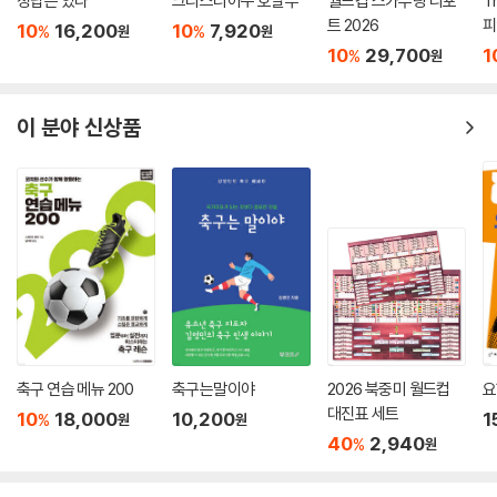
정답은 있다
크리스티아누 호날두
월드컵 스카우팅 리포
T
트 2026
피
10
16,200
10
7,920
%
%
원
원
10
29,700
1
%
원
이 분야 신상품
축구 연습 메뉴 200
축구는말이야
2026 북중미 월드컵
요
대진표 세트
10
18,000
10,200
1
%
원
원
40
2,940
%
원