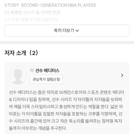
정윤 일러스트레이터의 스페셜 칼럼까지!
STORY: SECOND-GENERATION NBA PLAYERS
믿고 보는 ‘농학이 형’ 손대범이 알려주는 커리의 이야기를 스타일리시하
02 특별한 선수가 될 것이란 믿음
게 만나보자!
03 ‘다음 레벨’의 가능성을 보다
COLUMN: 커리와 이현중의 모교 데이비슨 대학, 그리고 밥 맥킬롭
목차 더보기
2. BABY ASSASSIN
01 너무 작은 최고의 슈터
저자 소개
2
02 공존
03 4,400만 달러와 54득점
STORY: 득점 기계들의 고향 골든스테이트 워리어스
저
선수 에디터스
관심작가 알림신청
3. GOLDEN DAYS
01 스테픈 커리 vs 르브론 제임스 4년 전쟁의 시작
선수 에디터스는 좁은 의미로 브레인스토어의 스포츠 콘텐츠 에디터
STORY: STEPH & AYESHA
& 디자이너 팀을 칭하며, 선수 시리즈 각 타이틀의 저자들을 보좌하
02 대기록 스트레스가 가져온 시리즈 역전패
여 책을 더욱 스타일리시하고 풍성하게 만드는 역할을 한다. 넓은 의
03 햄튼 5 결성! 그리고 2년 연속 우승
미로는 각 타이틀을 집필한 저자들을 포함하는 크루를 지향하며, 선
COLUMN: 커리를 MVP로 만든 일곱 가지 비결
수 시리즈의 출간에 있어 크고 작은 목소리를 들려주는 참여형 독자
들까지 아우르는 개념을 추구한다.