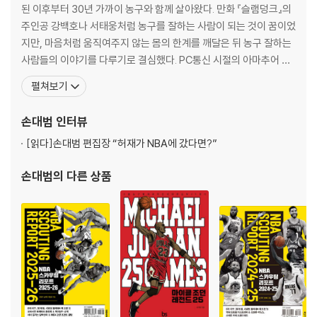
된 이후부터 30년 가까이 농구와 함께 살아왔다. 만화 『슬램덩크』의
주인공 강백호나 서태웅처럼 농구를 잘하는 사람이 되는 것이 꿈이었
지만, 마음처럼 움직여주지 않는 몸의 한계를 깨달은 뒤 농구 잘하는
사람들의 이야기를 다루기로 결심했다. PC통신 시절의 아마추어 농
구 기자 활동을 제외하더라도 본격적인 취재와 글쓰기 활동을 하면서
펼쳐보기
어느덧 24번의 시즌을 보냈다. 농구 팬들은 그를 ‘농구 학자’라고 부
른다. 2019년 현재 방송과 포털사이트, 강연 등을 통해 ‘농구’에 대해
손대범
인터뷰
쓰고 말하고 있으며, 스포츠 라디오
[읽다]
손대범 편집장 “허재가 NBA에 갔다면?”
손대범
의 다른 상품