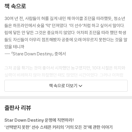
책 속으로
30여 년 전, 사람들이 혀를 길게 내민 채 마이클 조던을 따라했듯, 청소년
들은 하프라인에서 슛을 ‘막’ 던져댔다. ‘이 선수’처럼 하고 싶어서 말이다.
림에 닿든 안 닿든 그것은 중요하지 않았다. 어차피 조던을 따라 했던 학생
들도 자신들이 아무리 점프해봤자 공중에 오래 머무르지 못한다는 것을 알
았을 테니까
--- 「Stare Down Destiny」 중에서
그저 공을 튀기는 것이 좋아서 시작했던 농구였지만, 10대 시절은 의지와
실력이 비례하지 않아 좌절했던 때도 많았던 시간이었다. 그러나 이처럼
자신의 재능과 가능성을 알아본 지도자와 기적적으로 마주하게 되면서, 비
책 속으로 더보기
로소 커리는 전설의 첫 챕터를 써내려 갈 수 있었다.
--- 「‘선택받지 못한’ 선수」 중에서
출판사 리뷰
골든스테이트의 행보를 두고 ‘모든 것을 증명해보여야 할 것’이라고 평가
했다. 커리에 대해서는 ‘모든 시선이 그의 발목에 집중되고 있다’며 평가를
Star Down Destiny 운명에 직면하라!
보류했다. 한 매체는 “건강하면 잘 할 수 있다는 말은 누구나 다 한다”라고
‘선택받지 못한’ 선수 스테픈 커리의 ‘거의 모든 것’에 관한 이야기
비꼬기도 했다.