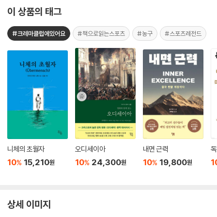
이 상품의 태그
#크레마클럽에있어요
#책으로읽는스포츠
#농구
#스포츠레전드
니체의 초월자
오디세이아
내면 근력
독
10
15,210
10
24,300
10
19,800
1
%
%
%
원
원
원
상세 이미지