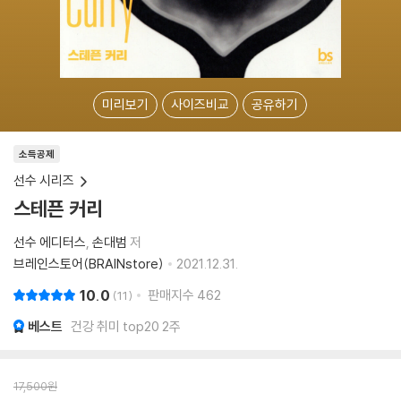
미리보기
사이즈비교
공유하기
소득공제
선수 시리즈
스테픈 커리
선수 에디터스
손대범
저
브레인스토어(BRAINstore)
2021.12.31.
10.0
판매지수
462
11
베스트
건강 취미 top20 2주
17,500
원