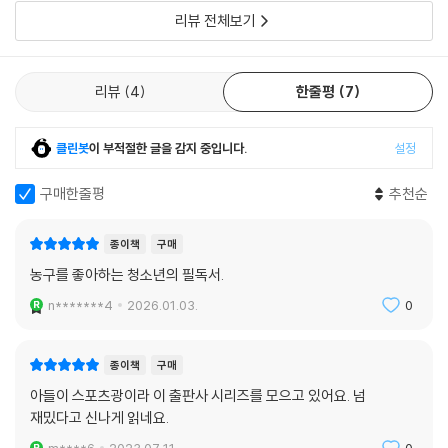
리의 풀네임은 '웨델 스테픈 커리 2세'인
리뷰 전체보기
리뷰
4
한줄평
7
클린봇
이 부적절한 글을 감지 중입니다.
설정
구매한줄평
추천순
종이책
구매
농구를 좋아하는 청소년의 필독서.
n*******4
2026.01.03.
0
종이책
구매
아들이 스포츠광이라 이 출판사 시리즈를 모으고 있어요. 넘
재밌다고 신나게 읽네요.