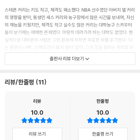
그러나 커리는 자신만만했다. 《NBA닷컴》 인터뷰에서 “지난 날의 그런 커
스테픈 커리는 키도 작고, 체격도 왜소했다. NBA 선수였던 아버지 델 커리
리는 이제 없다”라며 부상에서 회복되었음을 강조했다. 이어 “제가 워리어
의 영향을 받아, 동생인 세스 커리와 농구장에서 많은 시간을 보내며, 자신
스 구단이라면 제게 납득할 수 있는 금액을 제시하며 계약을 했을 겁니다”
의 재능을 키웠지만, 체격도 작고 실수도 많은 커리는 대학농구 스카우터
--- 「4,400만 달러와 54득점」 중에서
들이 보기에는 애매한 존재였다. 마땅히 데려가려 하는 대학도 없었다. 현
실적으로 대부분의 사람은 그런 환경에 처하면 목표한 바를 포기한다. ‘나
커리는 어땠을까. 그 역시 댈러스 매버릭스전에서 51득점을 올리는 등 득
는 환경이 나빠’, ‘신체조건이 좋지 않아’ 같이, 그저 조금 잘하는 취미로 두
점력을 마음껏 뽐냈다. 3점슛 실력도 ‘진화’했다. 작은 틈이라도 나면 언제
거나, 자신이 하고 싶었던 꿈을 이뤄줄 슈퍼스타를 응원한다. 하지만, 커리
출판사 리뷰 더보기
든 올라갔다. 거리도 따지지 않았다. NBA 3점슛 거리는 7.24m다. 이는
는 달랐다. 커리는 자신의 능력으로 소속팀과 리그가 자신을 중심으로 돌
올림픽이나 여타 유럽, 아시아 리그가 채택한 국제농구연맹(FIBA) 기준
아가도록 했다. 그의 재능과 마인드 컨트롤, 그리고 피나는 노력으로 말이
(6.75m)보다도 먼 거리다. 그러나 커리는 8m는 물론이고 때로는 하프라
다.
리뷰/한줄평
11
인 바로 앞에서도 3점슛을 던져 성공시켰다. 억지로 힘을 실어 던지지도
않았다. 마치 그곳이 3점슛 라인인 것처럼 자연스럽게 올라가 성공시켰다.
스테픈 커리는 항상 판을 뒤집었다. 무명에 가까운 데이비슨 대학을 큰 무
팬들이 늘어난 이유였다.
대로 끌어 올렸고, 상위권으로 들어가지 못하던, 골든스테이트 워리어스
리뷰
한줄평
--- 「스테픈 커리 vs 르브론 제임스 4년 전쟁의 시작」 중에서
를 시즌 최다승 팀으로 바꿔 놓았다. 르브론 제임스와의 농구 전쟁에서도,
10.0
10.0
자신의 가치를 증명하며, 챔피언이 됐고, 만장일치로 정규시즌 MVP 선정
골든스테이트 팬들에게는 ‘약속의 3쿼터’라는 유행어가 있다. 전반을 뒤지
도 됐다. 또한 골밑을 지배하는 빅맨을 위주로 하던, NBA의 경기 흐름을
더라도 3쿼터에 귀신 같이 경기력이 살아나 승리한다는 것이다. 이 역사는
바꿨고, 3점슛으로 사람들의 입에서 탄성이 나오게 했다.
리뷰 쓰기
한줄평 쓰기
스티브 커 감독 부임 초기로 돌아간다. 이 역사는 스티브 커 감독 부임 초기