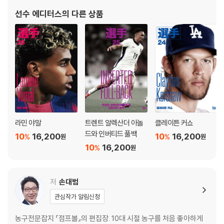
4. ALL TIME GREATS
01 또 다른 챕터의 끝
선수 에디터스
의 다른 상품
COLUMN: 오타 하나가 바꾼 브랜드 시장, 그리고 언더독 신화
02 다시, 증명의 길에 발을 내딛다
COLUMN: 인간 스테픈 커리
SPECIAL COLUMN: 우리가 커리에게 미치는 이유
에필로그: We Are All Witness 우리는 커리 시대의 증인이다
라민 야말
트렌트 알렉산더 아놀
클레이튼 커쇼
드와 인버티드 풀백
10
16,200
10
16,200
%
%
원
원
10
16,200
%
원
저
손대범
관심작가 알림신청
농구전문잡지 『점프볼』의 편집장. 10대 시절 농구를 처음 좋아하게