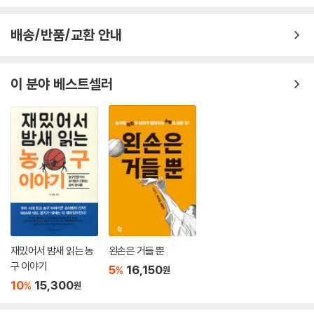
배송/반품/교환 안내
이 분야 베스트셀러
재밌어서 밤새 읽는 농
왼손은 거들 뿐
구 이야기
5
16,150
%
원
10
15,300
%
원