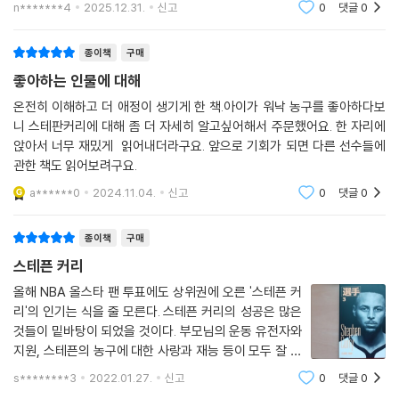
n*******4
2025.12.31.
신고
0
댓글
0
나의 마인드맵으로 다양한 NBA 이야기를 다루고 있다. NBA 부자(父子)
이야기, 2009년 드래프트 이야기, 골든스테이트 연대기 등, 커리뿐만 아
종이책
구매
니라 더 많은 흥미로운 이야기를 담았다. 이 책을 가지고, 농구를 좋아하는
좋아하는 인물에 대해
많은 사람들이 자신이 생각하는 커리와, 자신만의 선수 이야기로 꽃을 피
웠으면 한다.
온전히 이해하고 더 애정이 생기게 한 책.아이가 워낙 농구를 좋아하다보
니 스테판커리에 대해 좀 더 자세히 알고싶어해서 주문했어요. 한 자리에
앉아서 너무 재밌게 읽어내더라구요. 앞으로 기회가 되면 다른 선수들에
관한 책도 읽어보려구요.
a******0
2024.11.04.
신고
0
댓글
0
종이책
구매
스테픈 커리
올해 NBA 올스타 팬 투표에도 상위권에 오른 '스테픈 커
리'의 인기는 식을 줄 모른다. 스테픈 커리의 성공은 많은
것들이 밑바탕이 되었을 것이다. 부모님의 운동 유전자와
지원, 스테픈의 농구에 대한 사랑과 재능 등이 모두 잘 맞
아서 훌륭한 선수가 될 수 있었을 것이다. 스테픈 커리를
s********3
2022.01.27.
신고
0
댓글
0
이야기할 때 가족을 이야기하지 않을 수 없다. 스테픈 커