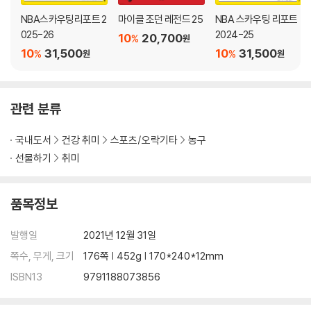
NBA스카우팅리포트 2
마이클 조던 레전드 25
NBA 스카우팅 리포트
025-26
2024-25
10
20,700
%
원
10
31,500
10
31,500
%
%
원
원
관련 분류
국내도서
건강 취미
스포츠/오락기타
농구
선물하기
취미
품목정보
발행일
2021년 12월 31일
쪽수, 무게, 크기
176쪽 | 452g | 170*240*12mm
ISBN13
9791188073856