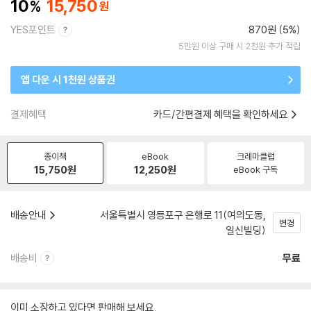
10
15,750
YES포인트
870원 (5%)
5만원 이상 구매 시 2천원 추가 적립
앱 다운 시 1천원 상품권
결제혜택
카드/간편결제 혜택을 확인하세요
종이책
eBook
크레마클럽
15,750
원
12,250
원
eBook 구독
배송안내
서울특별시 영등포구 은행로 11(여의도동,
변경
일신빌딩)
배송비
무료
이미 소장하고 있다면 판매해 보세요.