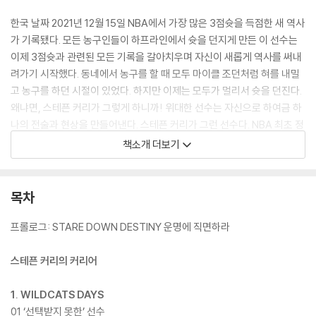
한국 날짜 2021년 12월 15일 NBA에서 가장 많은 3점슛을 득점한 새 역사
가 기록됐다. 모든 농구인들이 하프라인에서 슛을 던지게 만든 이 선수는
이제 3점슛과 관련된 모든 기록을 갈아치우며 자신이 새롭게 역사를 써내
려가기 시작했다. 동네에서 농구를 할 때 모두 마이클 조던처럼 혀를 내밀
고 농구를 하던 시절이 있었다. 하지만 이제는 모두가 멀리서 슛을 던진다.
왜냐면, 스테픈 커리가 그렇게 하니까! 위대한 선수는 자신으로 하여금 하
나의 전술과 현상을 만들어낸다. 스테픈 커리가 그런 선수다. NBA 최초 정
규시즌 만장일치 MVP이자, 슈퍼 맥스 계약을 두 번이나 이뤄내며, 3점슛
책소개 더보기
의 모든 기록을 갈아치우고 있지만, 정작 대학 진학까지는 아무도 그의 성
공을 예견하지 않았던 이 위대한 선수의 이야기를 우리는 주목할 필요가
있다.
목차
‘선수’ 시리즈 3 『스테픈 커리』에서는 ‘스테픈 커리’의 많은 이야기를 담고
프롤로그: STARE DOWN DESTINY 운명에 직면하라
있다. ‘될성부른 나무는 떡잎부터 알아본다’는 NBA에서 끊임없는 노력으
로 언더독 신화를 이뤄낸 그의 이야기를 주로 다루지만, 그를 둘러싼 많은
스테픈 커리의 커리어
이야기들 역시 다룬다. 커리가 남긴 기록들, 그의 훈련 방식, 그를 비롯한
많은 스타들이 나타난 2009년 NBA 드래프트, 그를 믿고 기른 감독과 선
1. WILDCATS DAYS
수들, 득점 기계들의 고향인 골든스테이트의 이야기, 거기에 농구 덕후 김
01 ‘선택받지 못한’ 선수