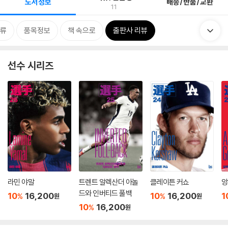
도서정보
배송/반품/교환
11
류
품목정보
책 속으로
출판사 리뷰
선수 시리즈
라민 야말
트렌트 알렉산더 아놀
클레이튼 커쇼
앙
드와 인버티드 풀백
10
16,200
10
16,200
1
%
%
원
원
10
16,200
%
원