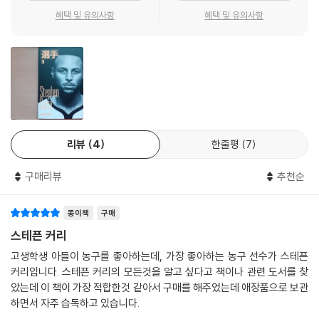
로 돌아간다. 2014--- 「2015시즌부터 2017--- 「2018시즌까지 골든스
『스테픈 커리』에서는 이렇게 판을 뒤집는 사람이 되기까지 커리의 일대기
혜택 및 유의사항
혜택 및 유의사항
테이트는 3쿼터에 야투성공률 49.8%, 3점슛 성공률 42.0%를 기록했다.
를 다루고 있다. 많은 노력과 많은 사람의 믿음으로 스테픈 커리는 탄생했
1~4쿼터 들어 가장 생산력이 높은 구간이었다. 《ESPN》은 이를 두고 ‘가
다. 프로이자, NBA의 위대한 선수로 추앙받는 이 선수는 오만하지 않다.
장 충격적인 3쿼터’라는 표현을 쓰기도 했다. 선수 개인이 3쿼터 12분간 2
자신감도 넘치고, 팀원들의 사기를 올릴 줄도 알지만, 그들을 무시하거나,
5점 이상을 쏟아붓는 경우도 7번이나 있었다.
장난으로 넘기거나, 자신만 빛나고 싶어하지 않는다. 항상 언행이 많은 사
람에게 영향을 미친다는 것을 알아 조심하고, 사회의 약자들을 위해 자신
--- 「햄튼 5 결성! 그리고 2년 연속 우승」 중에서
이 할 수 있는 일을 하려고 노력한다. 이런 모습들이 많은 지도자들에게 자
신의 선수가 커리를 본받길 바라는 이유가 아닐까 생각한다.
리뷰
4
한줄평
7
『스테픈 커리』를 읽어보길 바라는 이유는 자신의 한계를 뛰어넘은 한 사람
구매리뷰
추천순
의 이야기라는 점과 그런 인물이 어떤 마음가짐으로 행동하는 지 알 수 있
다는 점이다. 스포츠는 참으로 각박한 현실에서 우리의 로망을 채워준다.
종이책
구매
누구나 마음 한 켠에 가지는 약한 사람이 강한 사람을 이기고, 언더독이 슈
퍼스타가 되는 현실에선 만나기 힘든 이야기들이 스포츠에서는 종종 등장
스테픈 커리
한다. 한권의 책에 담은 커리의 이야기는 우리의 로망을 채워주기에 충분
고생학생 아들이 농구를 좋아하는데, 가장 좋아하는 농구 선수가 스테픈
한 선수다.
커리입니다. 스테픈 커리의 모든것을 알고 싶다고 책이나 관련 도서를 찾
았는데 이 책이 가장 적합한것 같아서 구매를 해주었는데 애장품으로 보관
또한 책을 집필한, ‘농학이형’ 손대범 작가의 방대한 지식과 농구에 대한 열
하면서 자주 습독하고 있습니다.
정이 책에 고스란히 녹아 들었다. 커리의 이야기가 주를 이루지만, 커리 하