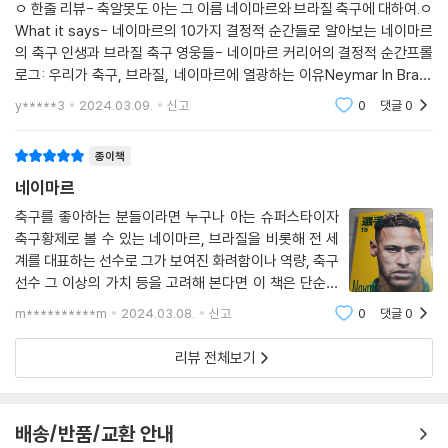
ㅇ 한줄 리뷰- 축알못도 아는 그 이름 네이마르와 브라질 축구에 대하여.ㅇ
What it says- 네이마르의 10가지 결정적 순간들로 알아보는 네이마르
의 축구 인생과 브라질 축구 영웅들- 네이마르 커리어의 결정적 순간프롤
로그: 우리가 축구, 브라질, 네이마르에 열광하는 이유Neymar In Brazil
Great BrazilBrazil Super StarNeymar In BarcelonaNeymar In Par
y*****3
2024.03.09.
신고
0
댓글
0
is에필로그: Do your best and
종이책
네이마르
축구를 좋아하는 분들이라면 누구나 아는 슈퍼스타이자
축구황제로 볼 수 있는 네이마르, 브라질을 비롯해 전 세
계를 대표하는 선수로 그가 보여진 화려함이나 역량, 축구
선수 그 이상의 가치 등을 고려해 본다면 이 책은 단순히
스포츠 스타를 소개하는 그런 책만이 아니라는 점도 체감
m**********m
2024.03.08.
신고
0
댓글
0
해 볼 수 있을 것이다. ＜네이마르＞ 요즘 네이마르는 사
우디로 건너가 새로운 축구 인생을 설계하고
리뷰 전체보기
배송/반품/교환 안내