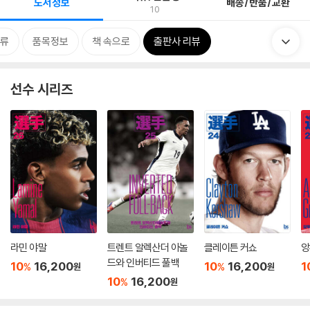
도서정보
배송/반품/교환
10
류
품목정보
책 속으로
출판사 리뷰
선수 시리즈
라민 야말
트렌트 알렉산더 아놀
클레이튼 커쇼
앙
드와 인버티드 풀백
10
16,200
10
16,200
1
%
%
원
원
10
16,200
%
원