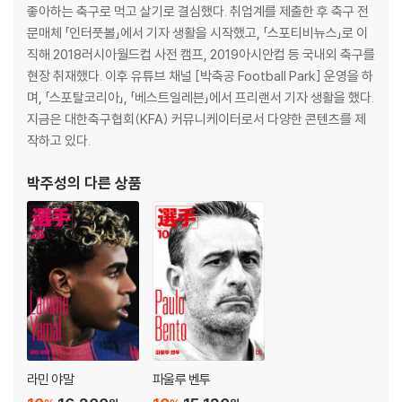
좋아하는 축구로 먹고 살기로 결심했다. 취업계를 제출한 후 축구 전
문매체 「인터풋볼」에서 기자 생활을 시작했고, 「스포티비뉴스」로 이
직해 2018러시아월드컵 사전 캠프, 2019아시안컵 등 국내외 축구를
현장 취재했다. 이후 유튜브 채널 [박축공 Football Park] 운영을 하
며, 「스포탈코리아」, 「베스트일레븐」에서 프리랜서 기자 생활을 했다.
지금은 대한축구협회(KFA) 커뮤니케이터로서 다양한 콘텐츠를 제
작하고 있다.
박주성
의 다른 상품
라민 야말
파울루 벤투