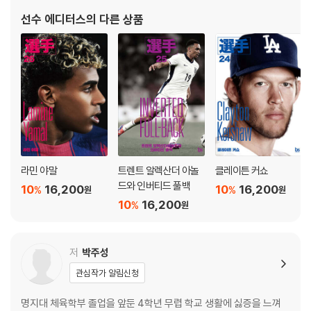
Neymar In Barcelona
선수 에디터스
의 다른 상품
01 바르셀로나에 온 브라질 축구 천재
02 MSN 라인의 탄생 그리고 트레블
03 네이마르는 왜 막기 어려울까
칼럼 | 캄프 누의 기적
칼럼 | 바르셀로나에서 뛴 브라질리언
Neymar In Paris
라민 야말
트렌트 알렉산더 아놀
클레이튼 커쇼
01 지구에서 가장 비싼 축구선수
드와 인버티드 풀백
10
16,200
10
16,200
%
%
원
원
02 PSG의 압도적인 일인자
10
16,200
%
원
03 이름만 화려했던 MNM 라인
칼럼 | 네이마르 사건사고
칼럼 | 사우디아라비아로 떠난 네이마르
저
박주성
에필로그: Do your best and enjoy football
관심작가 알림신청
명지대 체육학부 졸업을 앞둔 4학년 무렵 학교 생활에 싫증을 느껴