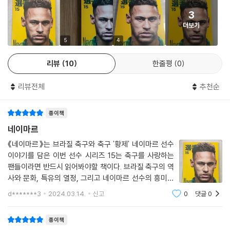
러나 브라질은 축구 종주국 영국을 넘어 축구를 대표하는 국가가 됐고, 네
3
이마르는 세계 최고의 선수로 성장했다.
더보기
단순히 천부적인 재능이 네이마르를 세계 최고의 선수로 만든 걸까. 아주
5
4
틀린 이야기는 아니겠지만 축구를 대하는 태도에 그 답이 있을 것 같다. 네
리뷰
10
한줄평
0
이마르는 누구보다 축구를 즐겼다. 어린 시절 길거리에서 풋살을 하며 축
구에 대한 꿈을 키웠다. 브라질 사람들은 누구보다 축구를 즐기고 있다. 우
리뷰전체
추천순
리 인생도 이와 비슷할 것 같다. 자신이 좋아하는 것을 즐기고, 사랑하다 보
면 인생도 즐거워지지 않을까. 그렇게 즐거운 순간들이 모여 우리의 행복
종이책
한 일생이 만들어지지 않을까. 어린 시절 작은 것 하나에도 크게 즐거워했
던 우리의 모습들은 어디로 사라진 걸까. 브라질 축구와 네이마르를 보며
네이마르
인생의 즐거움, 축구의 즐거움에 대해 다시 한번 생각해 보자.
《네이마르》는 브라질 축구와 축구 '황제' 네이마르 선수
이야기를 담은 이번 선수 시리즈 15는 축구를 사랑하는
팬들이라면 반드시 읽어봐야할 책이다. 브라질 축구의 역
사와 문화, 특유의 열정, 그리고 네이마르 선수의 흥미로
운 이야기를 다루고 있다.브라질 축구의 특색과 역사, 그
d*******3
2024.03.14.
신고
0
댓글
0
리고 네이마르의 커리어와 활약으로 시작한다. 브라질 축
구의 특유한 삼바 축구와 세계 최다 월드컵
종이책