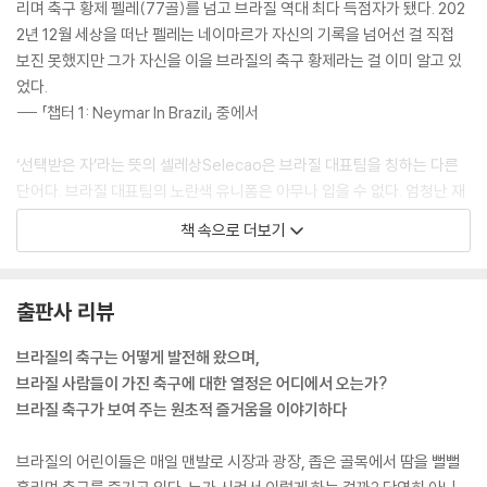
리며 축구 황제 펠레(77골)를 넘고 브라질 역대 최다 득점자가 됐다. 202
2년 12월 세상을 떠난 펠레는 네이마르가 자신의 기록을 넘어선 걸 직접
보진 못했지만 그가 자신을 이을 브라질의 축구 황제라는 걸 이미 알고 있
었다.
--- 「챕터 1: Neymar In Brazil」 중에서
‘선택받은 자’라는 뜻의 셀레상Selecao은 브라질 대표팀을 칭하는 다른
단어다. 브라질 대표팀의 노란색 유니폼은 아무나 입을 수 없다. 엄청난 재
능들이 가득한 브라질의 축구 인재 틈에서 자신의 기량을 뽐내야 하고 또
책 속으로 더보기
세계 최고 수준의 플레이를 펼쳐야 한다. 브라질 대표팀이 되는 건 하늘로
부터 선택받은 자만 가능하다.
--- 「챕터 2: Great Brazil」 중에서
출판사 리뷰
역대 최고 이적료, 역대 최고 누적 이적료, 브라질 역대 최다 득점자 그리고
브라질의 축구는 어떻게 발전해 왔으며,
바르셀로나, 파리 생제르맹 등에서 차지한 수많은 우승 트로피까지. 네이
브라질 사람들이 가진 축구에 대한 열정은 어디에서 오는가?
마르는 반박할 수 없는 슈퍼스타다. 축구 선수들의 축구 선수 그리고 스타
브라질 축구가 보여 주는 원초적 즐거움을 이야기하다
들의 스타, 네이마르는 수많은 축구 스타들 사이에서도 반짝이는 별이다.
--- 「챕터 3: Brazil Super Star」 중에서
브라질의 어린이들은 매일 맨발로 시장과 광장, 좁은 골목에서 땀을 뻘뻘