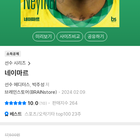
미리보기
사이즈비교
공유하기
소득공제
선수 시리즈
네이마르
선수 에디터스
박주성
저
브레인스토어(BRAINstore)
2024.02.09.
10.0
판매지수
264
10
베스트
스포츠/오락기타 top100 23주
17,500
원