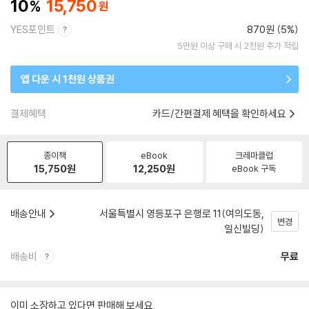
10
15,750
YES포인트
870원 (5%)
5만원 이상 구매 시 2천원 추가 적립
앱 다운 시 1천원 상품권
결제혜택
카드/간편결제 혜택을 확인하세요
종이책
eBook
크레마클럽
15,750
원
12,250
원
eBook 구독
배송안내
서울특별시 영등포구 은행로 11(여의도동,
변경
일신빌딩)
배송비
무료
이미 소장하고 있다면 판매해 보세요.