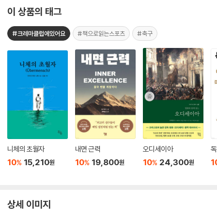
이 상품의 태그
#크레마클럽에있어요
#책으로읽는스포츠
#축구
니체의 초월자
내면 근력
오디세이아
독
10
15,210
10
19,800
10
24,300
1
%
%
%
원
원
원
상세 이미지