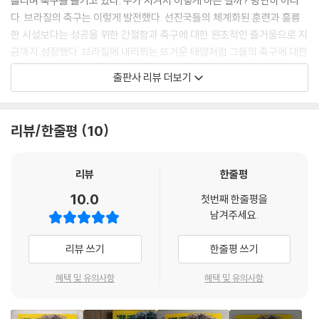
흘리며 축구를 즐기고 있다. 누가 시켜서 이렇게 하는 걸까? 당연히 아니
바르셀로나 역사상 이렇게 뛴 시간 대비 강한 인상을 남긴 선수가 있을까?
다. 브라질의 축구는 이렇게 발전했다. 선진국들의 체계화된 훈련과 훌륭
네이마르는 호나우지뉴에 밀리지 않는 활약을 보여줬다. 호나우지뉴가 네
한 시설보다는 성공을 위한 간절함과 축구에 대한 원초적인 즐거움으로 지
이마르를 자신의 후계자라고 인정했으니 시간이 지날수록 브라질 마법사
금까지 성장했다. 브라질에 내리쬐는 뜨거운 태양처럼 그들의 축구에 대한
들의 활약은 바르셀로나 역사에 더 진하게 남아 있을 것 같다.
열정이 지금의 브라질을 만들었다. 무엇이 정답일까? 축구에 정답은 없다.
출판사 리뷰 더보기
--- 「챕터 4: Neymar In Barcelona」 중에서
우리에게 즐거움을 준다면 그게 바로 축구다.
도전은 늘 마음을 설레게 하는 단어다. 네이마르는 바르셀로나에서 많은
브라질은 축구를 통해 잊을 수 없는 비극적인 악몽을 겪어 냈고, 역시 잊을
리뷰/한줄평
10
것을 이뤘고, 앞으로 많은 것을 얻을 수 있는 위치에 있었지만 파리 생제르
수 없는 환호를 경험했다. 브라질 사람들에게 축구는 인생 그 자체다. 마라
맹으로 떠났다. 이 선택은 결과론적으로 아쉬움을 남겼지만 네이마르가 어
카냥, 미네이랑에서 발생한 비극은 월드컵 통산 최다 우승국이라는 새로운
떤 선수인지 알 수 있는 선택이었다. 그는 세계 최고가 되길 원했다.
역사를 쓴 자양분이 됐다. 징가 정신이 담긴 브라질 선수들의 움직임을 보
리뷰
한줄평
--- 「챕터 5: Neymar In Paris」 중에서
는 건 한 편의 단편 영화를 보는 듯한 느낌이 든다. 이 움직임을 만들기 위
10.0
첫번째 한줄평을
해 얼마나 많은 노력을 했을까. 어린 시절 처음 축구화를 신을 때부터 시작
남겨주세요.
해 무수히 많은 슈팅과 패스, 개인기를 연습했을 것이다. 감히 엄두도 나지
않는다. 네이마르는 이런 모습을 잘 보여주는 인물이다. 어린 시절 가난한
리뷰 쓰기
한줄평 쓰기
가정에서 축구를 시작했고, 누구보다 축구를 즐겼고, 이젠 전 세계 최고의
선수로 성장했다. 브라질 축구와 네이마르는 늘 편견과 싸워 왔다. 타인의
혜택 및 유의사항
혜택 및 유의사항
관점에서 정돈되지 않은 브라질 축구는 차가운 시선을 받았고, 유럽 진출
초반 네이마르는 유튜브 스타라는 조롱 섞인 별명으로 무시를 당했다. 그