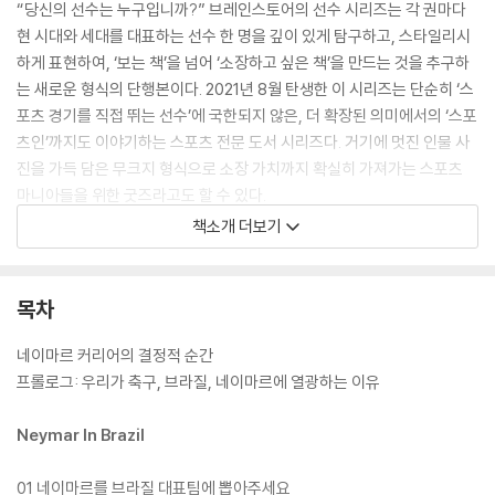
“당신의 선수는 누구입니까?” 브레인스토어의 선수 시리즈는 각 권마다
현 시대와 세대를 대표하는 선수 한 명을 깊이 있게 탐구하고, 스타일리시
하게 표현하여, ‘보는 책’을 넘어 ‘소장하고 싶은 책’을 만드는 것을 추구하
는 새로운 형식의 단행본이다. 2021년 8월 탄생한 이 시리즈는 단순히 ‘스
포츠 경기를 직접 뛰는 선수’에 국한되지 않은, 더 확장된 의미에서의 ‘스포
츠인’까지도 이야기하는 스포츠 전문 도서 시리즈다. 거기에 멋진 인물 사
진을 가득 담은 무크지 형식으로 소장 가치까지 확실히 가져가는 스포츠
마니아들을 위한 굿즈라고도 할 수 있다.
책소개 더보기
이번 열다섯 번째 선수 시리즈는 축구를 사랑하는 사람이라면 빠져들 수밖
에 없는 브라질 축구와 이를 대표했던 영웅들. 그리고 현재 브라질을 대표
하는 차세대 축구 황제, 네이마르를 다루고 있다. 모두가 알듯이 축구는 영
목차
국에서 만든 스포츠다. 그럼에도 우리가 축구를 생각하면 먼저 떠오르는
건 유럽의 잉글랜드가 아닌 남아메리카의 브라질이다. 브라질 특유의 삼바
네이마르 커리어의 결정적 순간
축구는 마치 삼바 리듬처럼 빠른 템포와 속도를 축구에 융화시켰다. 체계
프롤로그: 우리가 축구, 브라질, 네이마르에 열광하는 이유
화, 정형화된 축구가 아닌 사람마다 다른 각자의 리듬에 맞춰 마치 춤을 추
듯 축구하는 모습은 이를 보는 사람들을 흥분시키기 충분하다. 삼바 축구
Neymar In Brazil
는 단순히 흥분에 멈추지 않는다. 세계 최고의 축구 대회 FIFA 월드컵에서
최다 우승을 차지한 건 바로 브라질이다. 브라질은 무려 5번(1958, 1962,
01 네이마르를 브라질 대표팀에 뽑아주세요