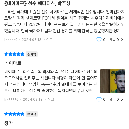
《네이마르》 선수 에디터스, 박주성
브라질 국가대표 출신 선수 네이마르는 세계적인 선수입니다. 얼마전까지
프랑스 파리 생제르맹 FC에서 활약을 하고 현재는 사우디아라비아에서
뛰고 있습니다.2022년 네이마르는 브라질 국가대표로 한국을 방문하기도
했습니다. 한국 국가대표팀과 친선 경기를 위해 한국을 방문했지만 경기보
다 더 화제가 된 것이 있습니다.브라질 국가대표팀이 한국을 관광하는 모
l*****0
2024.03.13.
신고
0
댓글
0
습이 경기보다는 여행
종이책
네이마르
네이마르브라질축구의 역사와 축구선수 네이마르 선수의
축구역사를 알려주는 책입니다.서평이 마음에 안 들어도
제 주관입니다.유명한 축구선수의 일대기를 보여주는 책
으로 네이마르 선수를 좋아하는 독자라면너무나 멋진 선
물이라 생각합니다.우리나라는 월드컵, 올림픽 경기 등 해
k*****6
2024.03.13.
신고
0
댓글
0
외축구 시즌이되면 모두가 애국자가 됩니다.비록 외국선
수는 이름과 얼굴정도는 아는데 아주 잘 알지는
종이책
징가