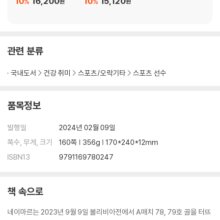
10
16,200
10
15,120
%
%
원
원
관련 분류
국내도서
건강 취미
스포츠/오락기타
스포츠 선수
품목정보
발행일
2024년 02월 09일
쪽수, 무게, 크기
160쪽 | 356g | 170*240*12mm
ISBN13
9791169780247
책 속으로
네이마르는 2023년 9월 9일 볼리비아전에서 A매치 78, 79호 골을 터뜨