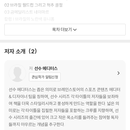
1970, 1994, 2002)이나 우승 트로피를 들었다. 그런 브라질을 현재 대표
02 브라질 월드컵 그리고 척추 골절
하는 아이콘은 네이마르 주니오르다.
03 금메달리스트 네이마르
칼럼 | 브라질의 노란색 유니폼
현재 브라질 축구를 이야기할 때 네이마르를 빼놓을 수 없다. 브라질 축구
목차 더보기
가 도대체 무엇이냐고 묻는다면 네이마르의 활약을 보여주고 싶다. 경기
Great Brazil
시작과 함께 미소를 띠며 특유의 통통 튀는 움직임을 보이다가 화려한 발
기술로 혼자 수비수 여럿을 돌파해 내는 마법 같은 플레이가 네이마르의
01 브라질 위대한 영웅들과 월드컵 역사
저자 소개
2
플레이 스타일이고, 곧 브라질 축구다. 유럽 축구가 공부만 잘하는 모범생
02 브라질은 왜 축구를 잘할까
같은 느낌이라면 브라질은 마치 공부도 잘하고, 놀기도 잘하는 미스터리한
03 브라질 축구 스타 계보
인물이다. 『네이마르 - 선수 15』를 통해 우리가 동경했던 그 시절 브라질
칼럼 | 브라질 축구의 악몽들
저
선수 에디터스
축구 스타들 그리고 브라질 축구가 왜 전 세계적으로 사랑을 받고 있는지
관심작가 알림신청
살펴보자. 축구를 사랑하는 사람이라면 브라질을 사랑할 수밖에 없다. 브
Brazil Super Star
라질의 영롱한 노란색 유니폼 그리고 브라질의 축구 아이콘 네이마르에 대
선수 에디터스는 좁은 의미로 브레인스토어의 스포츠 콘텐츠 에디터
해 알아 가다 보면, 분명 축구를 더 사랑하게 될 수밖에 없을 것이다.
01 새로운 스타가 필요한 브라질
& 디자이너 팀을 칭하며, 선수 시리즈 각 타이틀의 저자들을 보좌하
02 브라질에 등장한 유튜브 스타
여 책을 더욱 스타일리시하고 풍성하게 만드는 역할을 한다. 넓은 의
03 유럽으로 떠나는 남미 최고의 선수
미로는 각 타이틀을 집필한 저자들을 포함하는 크루를 지향하며, 선
칼럼 | 전 세계에서 가장 아름다운 골
수 시리즈의 출간에 있어 크고 작은 목소리를 들려주는 참여형 독자
칼럼 | 슈퍼스타의 아버지, 네이마르 시니어
들까지 아우르는 개념을 추구한다.