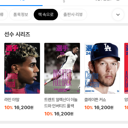
9
류
품목정보
책 속으로
출판사 리뷰
선수 시리즈
라민 야말
트렌트 알렉산더 아놀
클레이튼 커쇼
앙
드와 인버티드 풀백
10
16,200
10
16,200
1
%
%
원
원
10
16,200
%
원