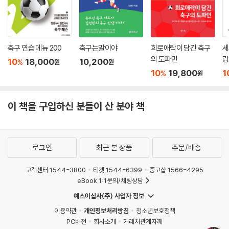
축구 연습 메뉴 200
축구는말이야
희로애락이 담긴 축구
세
의 도파민
랑
10
18,000
10,200
%
원
원
10
19,800
1
%
원
이 책을 구입하신 분들이 산 분야 책
로그인
최근 본 상품
주문/배송
고객센터 1544-3800
티켓 1544-6399
중고샵 1566-4295
eBook 1:1문의/채팅상담
예스이십사(주) 사업자 정보
이용약관
개인정보처리방침
청소년보호정책
PC버전
회사소개
거래처관계자께