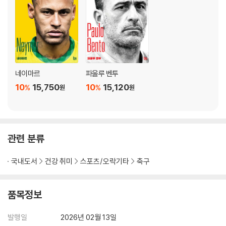
네이마르
파울루 벤투
10
15,750
10
15,120
%
%
원
원
관련 분류
국내도서
건강 취미
스포츠/오락기타
축구
품목정보
발행일
2026년 02월 13일