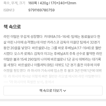
쪽수, 무게, 크기
160쪽 | 420g | 170*240*12mm
ISBN13
9791169780759
책 속으로
라민 야말은 무섭게 성장했다. 카데테A(15-16세) 팀에는 동료들보다 한
살 어린 나이에 승격했는데 이반 카라스코 감독이 이끌던 팀에서 32경기
동안 20골을 넣었다. 바르셀로나는 그를 바로 후베닐A(17-19세)로 월반
시켰다. 오스카 로페스 감독이 이끄는 후베닐A의 주축 선수로 활약한 라민
야말은 불과 15세 290일의 나이에 바르셀로나 1군 공식 데뷔라는 대기록
을 세웠다. 바르셀로나 아틀레틱(B팀) 데뷔도 1군 경기 출전 이후에 이루
어졌을 정도였다. 라 마시아 기숙사에 입소한 후 불과 3년 만에 1군에 데뷔
다. 라 마시아 역사상 이렇게 빠른 월반은 리오넬 메시와 라민 야말뿐이다.
--- 「라 마시아의 특별한 보석」 중에서
책 속으로 더보기
당연히 라민 야말은 계속해서 메시와 비교됐다. 진정한 제2의 메시라는 이
야기는 끊임없이 나왔다. 그런데 라민 야말은 다른 선수들과 달리 이 말에
부담을 느끼지 않았다. 지금까지 수많은 선수들이 제2의 메시라는 이야기