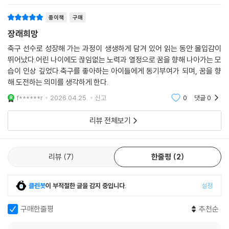
랜 시간 공들여 쌓아온 시스템의 승리이기도 하다.
종이책
구매
장래희망
이 책은 라민 야말이라는 인물에 집중함과 동시에 그를 키워낸 요람, ‘라 마
시아(La Masia)’를 심도 있게 분석한다. 카탈루냐어로 ‘농가’를 뜻하는 라
축구 선수로 성장해 가는 과정이 생생하게 담겨 있어 읽는 동안 몰입감이
마시아는 단순히 선수를 먹이고 재우는 숙소를 넘어, 바르셀로나의 영혼이
뛰어났다.어린 나이에도 끊임없는 노력과 열정으로 꿈을 향해 나아가는 모
습이 인상 깊었다.축구를 좋아하는 아이들에게 동기부여가 되며, 꿈을 향
깃든 곳이다. ‘클럽 그 이상(Mes que un club)’이라는 모토 아래, 선수들
해 도전하는 의미를 생각하게 한다.
은 이곳에서 인성과 지성을 겸비한 축구인으로 성장한다. 요한 크루이프가
심어놓은 ‘티키타카’의 씨앗이 메시, 이니에스타, 사비를 거쳐 어떻게 야말
f******r
2026.04.25.
신고
0
댓글
0
이라는 현대적인 천재로 발현되었는지를 추적하는 과정은 이 책이 주는 가
장 큰 즐거움 중 하나다.
리뷰 전체보기
라 마시아의 철학은 야말의 플레이 스타일에도 고스란히 묻어난다. 좁은
리뷰
7
한줄평
2
공간에서의 세밀한 볼 컨트롤, 상대의 압박을 무력화하는 유연한 드리블,
그리고 경기 전체를 조망하는 영리한 패스 선택은 전형적인 라 마시아 출
신 선수의 특징이다. 하지만 야말은 여기에 폭발적인 스피드와 대담한 중
클린봇
이 부적절한 글을 감지 중입니다.
설정
거리 슈팅 능력을 더해 자신만의 독창적인 스타일을 완성했다.
구매한줄평
추천순
책에서는 라민 야말이 매 경기 보여주는 결정적인 순간들을 생생하게 복기