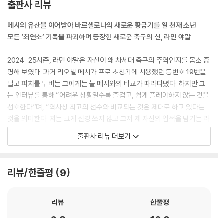
출판사 리뷰
를 들었고 그 부담감을 이기지 못해 실패했지만 그는 달랐다. 라민 야말은
“길거리에서 뛰면서 저보다 나이 많은 사람들과 함께 축구를 하는 것에 대
메시의 유산을 이어받아 바르셀로나의 새로운 황금기를 열 천재 소년
한 두려움이 사라졌습니다. 제가 11살이나 12살일 때 20살인 사람들과 축
모든 ‘최연소’ 기록을 파괴하며 등장한 새로운 축구의 신, 라민 야말
구를 했죠. 그 덕분에 두려움을 잊고 즐기면서 누구와도 경기를 할 수 있게
됐습니다. 저는 어려운 상황이 올수록 더 좋습니다. 쉽게 플레이하지 않는
2024-25시즌, 라민 야말은 자신이 왜 차세대 축구의 주역인지를 몸소 증
것을 선호합니다. 메시와의 비교에 대해서도 가장 중요한 건 신경 쓰지 않
명해 보였다. 과거 리오넬 메시가 프로 초창기에 사용했던 등번호 19번을
는 것입니다. 역사상 최고의 선수와 비교된다는 것은 제가 제대로 하고 있
달고 피치를 누비는 그에게는 늘 메시와의 비교가 따라다녔다. 하지만 그
다는 걸 의미합니다. 저는 크게 신경을 쓰지 않고 그저 라민 야말이 되려고
는 인터뷰를 통해 “어려운 상황일수록 즐겁고, 쉽게 플레이하지 않는 것을
노력하고 있습니다. 가장 중요한 건 저의 업적을 남기는 것입니다”라고 말
선호한다”며, “역사상 최고의 선수와 비교되는 것은 제대로 하고 있다는
했다.
것을 의미한다. 저는 크게 신경 쓰지 않고 그저 제 자신의 업적을 남기는 라
--- 「세계 최고의 선수」 중에서
민 야말이 되고 싶다”라며 타인의 시선이 아닌 자신에게 집중하는 모습을
출판사 리뷰 더보기
보였다. 이러한 강인한 멘탈리티는 그를 한층 더 높은 수준의 선수로 성장
대회 전 사람들의 큰 기대를 받지 못했던 스페인은 우승 후보들을 하나씩
시켰다.
침몰시키며 정상으로 향했고 결국 앙리 들로네 트로피까지 들어 올렸다. 7
리뷰/한줄평
9
전 전승 우승, 스페인은 무적함대였다. 대회 최우수 선수는 로드리가 선정
해당 시즌 라민 야말은 라리가, 코파 델 레이, 수페르코파 데 에스파냐까지
됐지만, 많은 사람들은 결승전 하루 전날 17살이 된 라민 야말을 더 주목했
3개 대회를 휩쓰는 ‘도메스틱 트레블’의 주역으로 활약했다. 2024년 발롱
다. 교체로 나온 알바니아전을 제외하면 모든 경기에 선발로 출전했고, 7
도르 8위와 21세 이하 최고의 선수에게 주어지는 ‘트로페 코파’ 수상에 이
리뷰
한줄평
경기 모두 뛰었다. 그러면서 1골 4도움이라는 좋은 활약으로 대회 영플레
어, 2025년 발롱도르에서는 무려 2위에 오르며 명실상부한 월드클래스