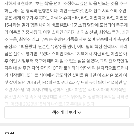
시하게 표현하여, ‘보는 책’을 넘어 ‘소장하고 싶은 책’을 만드는 것을 추구
하는 새로운 형식의 단행본이다. 이번 스물여섯 번째 선수 시리즈의 주인
공은 세계 축구가 주목하는 차세대 슈퍼스타, 라민 야말이다. 라민 야말은
15세라는 믿기 힘든 나이에 바르셀로나 1군 소집 명단에 포함되어 축구계
의 이목을 집중시켰다. 이후 스페인 라리가 최연소 선발, 최연소 득점, 최연
소 도움, 최연소 리그 우승 등 수많은 기록을 새로 쓰며 단숨에 세계 축구의
중심으로 떠올랐다. 단순한 유망주를 넘어, 이미 팀의 핵심 전력으로 자리
잡은 선수로 평가받고 있다. 스페인 마타로 지역에서 자란 라민 야말은 아
주 어린 시절부터 축구와 떼려야 뗄 수 없는 삶을 살았다. 그의 천재적인 감
각은 네 살 무렵 지역 클럽인 CF 라 토레타에 입단하며 본격적으로 드러나
기 시작했다. 또래들 사이에서 압도적인 실력을 뽐내던 이 소년은 불과 여
섯 살이 되던 2014년, FC 바르셀로나 스카우트의 눈에 띄어 전설적인 유
소년 시스템 ‘라 마시아’에 입성하게 된다. 야말은 ‘라 마시아’의 체계적인
유소년 시스템 속에서 연령대를 빠르게 뛰어넘어 성장하며 두각을 나타냈
고, 마침내 2023년 15세의 나이로 1군 무대를 밟았다.
책소개 더보기
2023년, 15세의 나이로 바르셀로나 1군 데뷔전을 치른 라민 야말은 전 세
계 축구 팬들에게 강렬한 인상을 남겼다. 당시 사비 에르난데스 감독은 야
말의 기술뿐만 아니라 그의 침착한 경기 운영 능력에 매료되었고, 이듬해