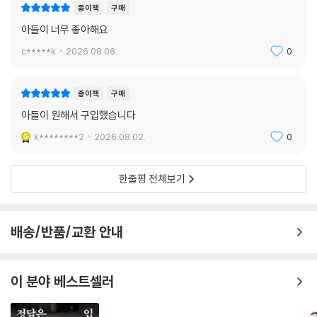
한다. 좁은 공간에서의 세밀한 컨트롤로 수비를 무력화하며 득점을 올린
종이책
구매
장면, 최연소의 나이로 라리가와 유로 무대를 누비며 남긴 구체적인 기록
아들이 너무 좋아해요
과 활약상을 중심으로 그의 행보를 따라간다. 또한 별도의 칼럼을 통해 야
c*****k
2026.08.06.
0
말이 왜 상대 수비진에게 막기 어려운 대상이 되는지, 그리고 17세의 야말
이 과거의 전설 메시, 호날두, 펠레와 비교했을 때 어떤 지점에 서 있는지를
흥미롭게 비교 분석한다.
종이책
구매
아들이 원해서 구입했습니다
또한, 이 도서는 야말의 성공 뒤에 숨겨진 인간적인 고뇌와 성숙함도 놓치
k********2
2026.08.02.
0
지 않는다. 17세의 어린 나이에 세계의 스포트라이트를 받는 압박감 속에
서도 “타인의 시선보다 나의 업적에 집중하겠다”고 말하는 그의 멘탈리티
는 프로 선수를 꿈꾸는 모든 유망주에게 훌륭한 귀감이 된다. 2024년 발
한줄평 전체보기
롱도르 8위에서 2025년 2위로 수직 상승하며 사실상 ‘야말의 시대’를 선
포한 그의 여정은, 축구가 단순히 공을 차는 놀이를 넘어 하나의 서사임을
보여준다.
배송/반품/교환 안내
『선수 26 - 라민 야말』은 라민 야말의 기록과 커리어를 세밀하게 다루는
동시에, 바르셀로나라는 위대한 구단이 유망주를 어떻게 월드클래스로 길
이 분야 베스트셀러
러내는지 그 비결을 상세히 소개한다. 메시 이후의 축구를 걱정하던 팬들
에게, 그리고 세계 최고의 축구 아카데미가 어떻게 전설을 만들어내는지