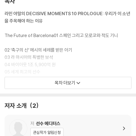
목차
인 2023-24시즌부터 그를 주전 라인업에 포함시켰다. 16세의 나이로 라
리가 역사상 최연소 선발 기록을 세운 야말을 지키기 위해 바르셀로나는
라민 야말의 DECISIVE MOMENTS 10 PROLOGUE: 우리가 이 소년
바이아웃 10억 유로(약 1조 5,910억 원)라는 금액과 함께 2026년까지의
을 주목해야 하는 이유
재계약을 체결했다. 이는 어떤 제안이 와도 그를 보내지 않겠다는 구단의
강력한 의지이자, 야말이 팀의 새로운 상징임을 선포한 것이었다. 『선수 2
The Future of Barcelona01 스페인 그리고 모로코와 적도 기니
6 - 라민 야말』은 스페인의 작은 도시에서 자란 소년이 바르셀로나와 스페
인의 미래로 거듭나는 모든 과정을 세밀하게 담아냈다. 또한, 그가 이토록
02 ‘축구의 신’ 메시의 세례를 받은 아기
경이로운 성장을 거둘 수 있었던 배경인 바르셀로나의 유소년 시스템 ‘라
03 라 마시아의 특별한 보석
마시아’를 함께 조명하며, 한 명의 스타가 만들어지는 배경까지 깊이 있게
04 바이아웃 1조 5,900억 원
담아낸다. 이 책은 라민 야말이라는 한 천재의 기록을 넘어, 그를 빚어낸 바
05 세계 최고의 선수
르셀로나의 축구 철학까지 한 권에 담은 특별한 콘텐츠가 될 것이다.
RECORD | 라민 야말의 최연소 신기록
목차 더보기
COLUMN | 라민 야말은 왜 막기 어려울까?
COLUMN | 17세 라민 야말과 메시, 호날두 그리고 펠레
저자 소개
2
The Future of Spain
01 스페인 A 대표팀에 등장한 16살 소년
저
선수 에디터스
02 유로2024에 출전한 중학생
관심작가 알림신청