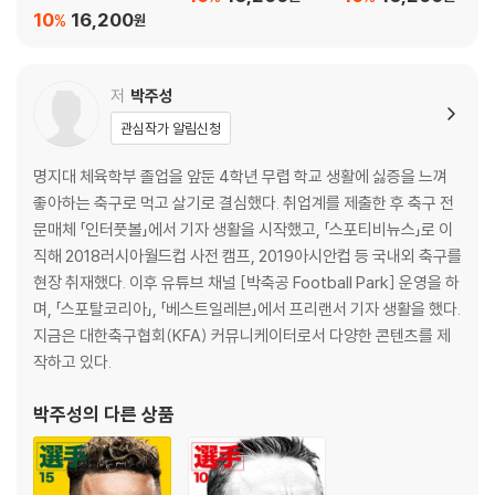
10
16,200
%
원
저
박주성
관심작가 알림신청
명지대 체육학부 졸업을 앞둔 4학년 무렵 학교 생활에 싫증을 느껴
좋아하는 축구로 먹고 살기로 결심했다. 취업계를 제출한 후 축구 전
문매체 「인터풋볼」에서 기자 생활을 시작했고, 「스포티비뉴스」로 이
직해 2018러시아월드컵 사전 캠프, 2019아시안컵 등 국내외 축구를
현장 취재했다. 이후 유튜브 채널 [박축공 Football Park] 운영을 하
며, 「스포탈코리아」, 「베스트일레븐」에서 프리랜서 기자 생활을 했다.
지금은 대한축구협회(KFA) 커뮤니케이터로서 다양한 콘텐츠를 제
작하고 있다.
박주성
의 다른 상품