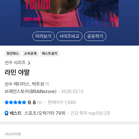
미리보기
사이즈비교
공유하기
청년패스
소득공제
베스트셀러
선수 시리즈
라민 야말
선수 에디터스
박주성
저
브레인스토어(BRAINstore)
2026.02.13.
9.8
판매지수
1,680
9
베스트
스포츠/오락기타
79위
건강 취미 top100 2주
18,000
원