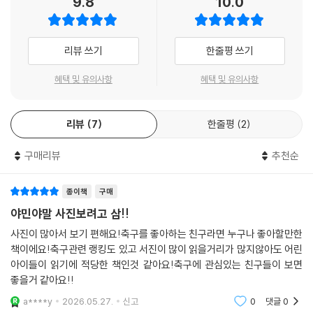
9.8
10.0
이어상을 수상했고, 여러가지 최연소 신기록들을 썼다. 대회 최고의 골도
반열에 올라섰다. 야말은 클럽에서의 활약뿐만 아니라 스페인 국가대표팀
프랑스전에서 나온 라민 야말의 환상적인 왼발 감아차기 골이었다. 또 7경
에서도 엄청난 활약을 보이고 있다. 유로 2024에서 스페인의 최연소 주전
기에서 4개 도움을 기록하며 도움왕까지 차지했다. 독일에서 열린 유로20
윙어로 활약하며 무적함대를 12년 만에 유럽 정상으로 이끈 장면은 그의
리뷰 쓰기
한줄평 쓰기
24는 마치 축구의 신의 자질을 가진 라민 야말을 위한 무대가 됐다.
커리어에서 가장 빛나는 순간 중 하나로 기억될 것이다.
--- 「유로2024에 출전한 중학생」 중에서
혜택 및 유의사항
혜택 및 유의사항
이러한 재능의 배경에는 바르셀로나의 유소년 시스템 라 마시아가 있다.
라민 야말은 발롱도르를 수상할 수 있을까. 감히 이야기하면 그건 시간문
라 마시아는 단순한 축구 훈련 기관이 아니라, 철학과 전통, 전술적 정체성
제로 보인다. 라민 야말은 발롱도르에서도 최연소라는 신기록을 쓸 준비를
리뷰
7
한줄평
2
을 함께 교육하는 육성 시스템이다. 선수들은 기술 훈련뿐 아니라 경기 이
하고 있다. 라민 야말이 발롱도르를 수상하게 된다면 현재 호나우두가 갖
해도, 판단력, 팀 플레이, 생활 태도까지 종합적인 교육을 받는다. 바르셀
고 있는 역대 최연소 수상 기록(21세 95일)을 새롭게 쓰게 된다. 그리고 이
구매리뷰
추천순
로나 구단의 모토와 연결된 이 시스템은 수많은 세계적인 선수를 배출해왔
는 단순한 개인상 이상의 의미를 지닌다. 라민 야말의 수상은 유럽 축구의
으며, 현대 축구의 한 축을 형성해왔다.
세대교체와 라 마시아 유스 시스템의 성공을 다시 한번 전 세계에 알리는
종이책
구매
계기가 될 것이며, 스페인 축구가 다시 한 번 세계 무대의 중심으로 도약하
축구의 미래를 바꿀 10대의 반란 라민 야말과 함께 탐구하는
야민야말 사진보려고 삼!!
는 신호탄이 될 것이다. 라민 야말이 발롱도르를 수상하는 그 특별한 날을
스페인, 바르셀로나, 그리고 라 마시아의 유산
사진이 많아서 보기 편해요!축구를 좋아하는 친구라면 누구나 좋아할만한
기다려보자.
책이에요!축구관련 랭킹도 있고 서진이 많이 읽을거리가 많지않아도 어린
--- 「발롱도르를 향하여」 중에서
축구계에는 수많은 유망주가 등장했다 사라지지만, 라민 야말처럼 등장과
아이들이 읽기에 적당한 책인것 같아요!축구에 관심있는 친구들이 보면
동시에 시대의 주인공이 된 선수는 드물다. 리오넬 메시의 전성기를 목격
좋을거 같아요!!
했던 팬들은 이제 야말의 발끝에서 다시 한번 바르셀로나의 영광을 보고
a****y
2026.05.27.
신고
0
댓글
0
있다. 하지만 야말의 성공은 단순한 개인의 재능을 넘어, 바르셀로나가 오