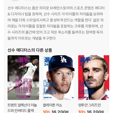
03 스페인의 새로운 희망
COLUMN | 무적함대의 월드컵 도전기
선수 에디터스는 좁은 의미로 브레인스토어의 스포츠 콘텐츠 에디터
OPINION | 스페인 역대 최고의 선수 TOP10
& 디자이너 팀을 칭하며, 선수 시리즈 각 타이틀의 저자들을 보좌하
RANKING | 스페인 라리가 최연소 데뷔 TOP5
여 책을 더욱 스타일리시하고 풍성하게 만드는 역할을 한다. 넓은 의
RANKING | FIFA 남자 월드컵 최연소 출전 TOP5
미로는 각 타이틀을 집필한 저자들을 포함하는 크루를 지향하며, 선
RANKING | 축구 선수 시장 가치 TOP 10
수 시리즈의 출간에 있어 크고 작은 목소리를 들려주는 참여형 독자
들까지 아우르는 개념을 추구한다.
La Masia, The Football Academy
선수 에디터스
의 다른 상품
01 라 마시아의 시작
02 세계 최고의 축구 아카데미
03 라 마시아의 아버지 요한 크루이프
04 숨겨진 영웅, 오리올 토르트
COLUMN | 발롱도르를 향하여
COLUMN | 라 마시아의 위대한 밤
TOPIC | 제2의 리오넬 메시들
COLUMN | 레알 마드리드의 ‘공장’
트렌트 알렉산더 아놀
클레이튼 커쇼
앙투안 그리즈만
EPILOGUE: 라민 야말의 다음 챕터를 기다리며
드와 인버티드 풀백
10
16,200
10
16,200
%
%
원
원