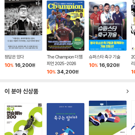
궁금한 독자들에게 이 책은 가장 명쾌하고 흥미로운 지침서가 될 것이다.
이제 막 시작된 전설의 서막을 이 책과 함께 목격해 보길 바란다.
정답은 있다
The Champion 더챔
슈퍼스타 축구 기술
2
피언 2025-2026
리
10
16,200
10
16,920
%
%
원
원
10
34,200
1
%
원
이 분야 신상품