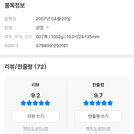
품목정보
발행일
2007년 04월 20일
판형
양장
쪽수, 무게, 크기
607쪽 | 1002g | 153*224*35mm
ISBN13
9788991290181
리뷰/한줄평
72
리뷰
한줄평
9.2
9.7
리뷰 쓰기
한줄평 쓰기
혜택 및 유의사항
혜택 및 유의사항