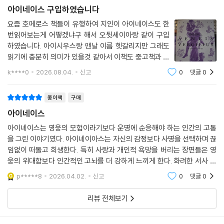
아이네이스 구입하였습니다
요즘 호메로스 책들이 유행하여 지인이 아이네이스도 한
번읽어보는게 어떻겠냐구 해서 오뒷세이아랑 같이 구입
하였습니다. 아이시우스랑 맨날 이름 헷갈리지만 그래도
읽기에 충분히 의미가 있을것 같아서 이책도 중고책과 별
차이 없어서 새책으로 구입 하였습니다.
k****0
2026.08.04.
신고
0
댓글
0
종이책
구매
아이네이스
아이네이스는 영웅의 모험이라기보다 운명에 순응해야 하는 인간의 고통
을 그린 이야기였다. 아이네이아스는 자신의 감정보다 사명을 선택하며 끊
임없이 떠돌고 희생한다. 특히 사랑과 개인적 욕망을 버리는 장면들은 영
웅의 위대함보다 인간적인 고뇌를 더 강하게 느끼게 한다. 화려한 서사 속
에서도 끝내 남는 것은 책임과 희생의 무게였다.
p*****8
2026.04.02.
신고
0
댓글
0
리뷰 전체보기