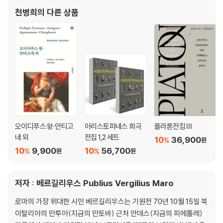
닌 오랜 전승과 형식, 텍스트가 형성되어온 문헌학적 흐름을 살피고,
천병희
의 다른 상품
그 안에 담긴 의미 구조와 문체, 극적 리듬을 함께 읽어낼
오이디푸스 왕·안티고
아리스토파네스 희극
플라톤전집 Ⅲ
네 외
전집 1,2 세트
10
36,900
%
원
10
9,900
10
56,700
%
%
원
원
저자 : 베르길리우스 Publius Vergilius Maro
로마의 가장 위대한 시인 베르길리우스는 기원전 70년 10월 15일 북
이탈리아의 만투아(지금의 만토바) 근처 안데스(지금의 피에톨레)