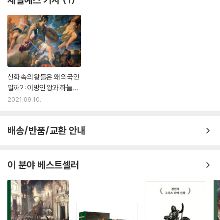
신화 속의 왕들은 왜 외국인
일까? : 이방인 왕과 하늘에
서 온 시조
2021.09.10.
배송/반품/교환 안내
이 분야 베스트셀러