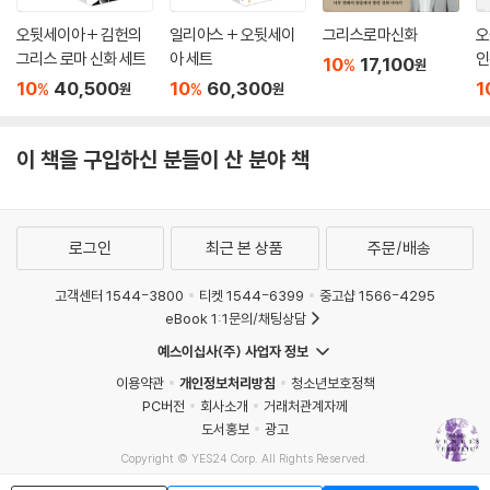
오뒷세이아 + 김헌의
일리아스 + 오뒷세이
그리스로마신화
오
그리스 로마 신화 세트
아 세트
인
10
17,100
%
원
10
40,500
10
60,300
1
%
%
원
원
이 책을 구입하신 분들이 산 분야 책
로그인
최근 본 상품
주문/배송
고객센터 1544-3800
티켓 1544-6399
중고샵 1566-4295
eBook 1:1문의/채팅상담
예스이십사(주) 사업자 정보
이용약관
개인정보처리방침
청소년보호정책
PC버전
회사소개
거래처관계자께
도서홍보
광고
Copyright © YES24 Corp. All Rights Reserved.
MATOM10