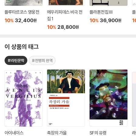
플루타르코스 영웅전
에우리피데스 비극 전
플라톤전집 Ⅲ
플
집 1
10
32,400
10
36,900
1
%
%
원
원
10
28,800
%
원
이 상품의 태그
#라틴문학
#천병희 완역
아이네이스
족장의 가을
SF의 유령
라