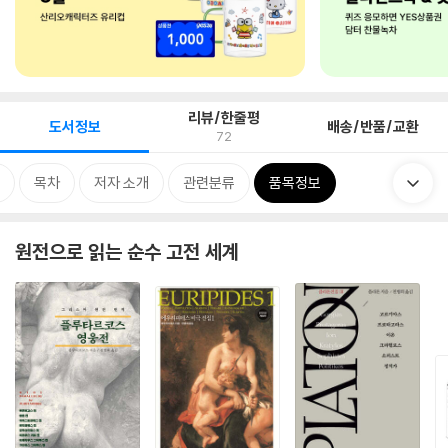
리뷰/한줄평
도서정보
배송/반품/교환
72
목차
저자 소개
관련분류
품목정보
원전으로 읽는 순수 고전 세계