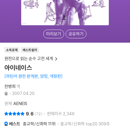
미리보기
공유하기
소득공제
베스트셀러
원전으로 읽는 순수 고전 세계
아이네이스
라틴어 원전 완역본, 양장, 개정판
천병희
역
숲
2007.04.20.
원제
AENEIS
9.6
판매지수
2,346
72
베스트
종교학/신화학
11위
종교학/신화학 top20 309주