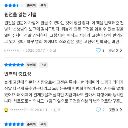
종이책
구매
원전을 읽는 기쁨
원전을 원문에 가깝에 읽을 수 있다는 것이 정말 좋다. 이 책을 번역해준 천
병희 선생님의 노고에 감사드린다. 뒤늦게 인문 고전을 읽을 수 있는 깅을
열어주시니 정말 감사하다. 그렇지만, 아직도 서양의 고전이 많이 번역되
고 있지 않다. 하루 빨리 아이네이스와 같은 많은 고전이 번역되길 바란다.
아이네이스를 읽고 페이스 북의 창업자는 전 세계를 통합할 수 있는 방법
k******m
2020.03.17.
신고
3
댓글
0
이 없을까 고
종이책
구매
번역의 중요성
늦게 고전에 입문한 사람으로써 고전은 특히나 번역에따라 느낌과 의미가
정말 다르게 올수있구나라고 느끼는중에 천병희 번역가님의 존재를 알게
됐어요 왜 이제야 알게됐을까 싶지만 지금이라도 알아서 다행이라 생각합
니다. 헤르도토스 역사도 그렇고 앞으로 고전은 이분의 번역으로만 꾸준히
정독해보려합니다 .
d******7
2026.02.11.
신고
2
댓글
0
종이책
구매