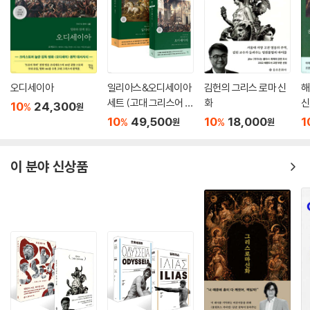
오디세이아
일리아스&오디세이아
김헌의 그리스 로마 신
해
세트 (고대 그리스어 완
화
신
10
24,300
%
원
역본)
10
49,500
10
18,000
1
%
%
원
원
이 분야 신상품