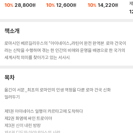
제
10
28,800
10
12,600
10
14,220
%
%
%
원
원
원
1
책소개
로마시인 베르길리우스의 『아이네이스』라틴어 완전 완역본. 로마 건국이
라는 신탁을 수행하며 겪는 한 인간의 비애와 운명을 배경으로 한 국가의
세계사적 의미를 찾아가고 있는 서사시.
목차
옮긴이 서문_최초의 로마인의 인생 역정을 다룬 로마 건국 신화
일러두기
제1권 아이네아스 일행이 카르타고에 도착하다
제2권 화염에 싸인 트로이야
제3권 신이 내린 방랑
제4권 디도와 아이네아스의 사랑