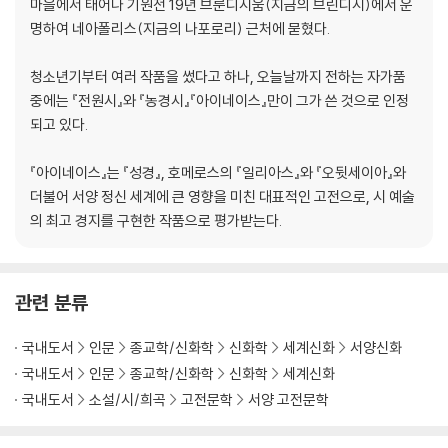
마을에서 태어나 기원전 19년 브룬디시움(지금의 브린디시)에서 운
명하여 네아폴리스(지금의 나포로리) 근처에 묻혔다.
청소년기부터 여러 작품을 썼다고 하나, 오늘날까지 전하는 자가품
중에는 『전원시』와 『농경시』『아이네이스』만이 그가 쓴 것으로 인정
되고 있다.
『아이네이스』는 『성경』, 호메로스의 『일리아스』와 『오뒷세이아』와
더불어 서양 정신 세계에 큰 영향을 미친 대표적인 고전으로, 시 예술
의 최고 경지를 구현한 작품으로 평가받는다.
관련 분류
국내도서
인문
종교학/신화학
신화학
세계신화
서양신화
국내도서
인문
종교학/신화학
신화학
세계신화
국내도서
소설/시/희곡
고전문학
서양 고전문학