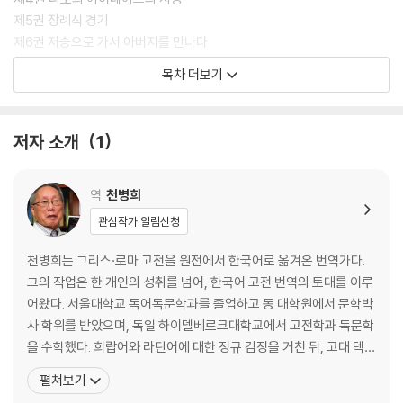
제5권 장례식 경기
제6권 저승으로 가서 아버지를 만나다
제7권 예언의 땅 라티움
목차 더보기
제8권 아이네아스가 로마에 가다
제9권 니수스와 에우뤼알루스
제10권 동맹군과 돌아온 아이네아스
저자 소개
1
제11권 여전사 카밀라
제12권 운명의 결투
역
천병희
부록 옮긴이 해제
관심작가 알림신청
참고문헌
찾아보기
천병희는 그리스·로마 고전을 원전에서 한국어로 옮겨온 번역가다.
참고 지도
그의 작업은 한 개인의 성취를 넘어, 한국어 고전 번역의 토대를 이루
어왔다. 서울대학교 독어독문학과를 졸업하고 동 대학원에서 문학박
사 학위를 받았으며, 독일 하이델베르크대학교에서 고전학과 독문학
을 수학했다. 희랍어와 라틴어에 대한 정규 검정을 거친 뒤, 고대 텍스
트를 원문으로 읽고 번역하는 작업을 평생의 과업으로 삼아왔다. 그
펼쳐보기
에게 고전 번역은 단순히 텍스트를 옮기는 일이 아니었다. 작품이 지