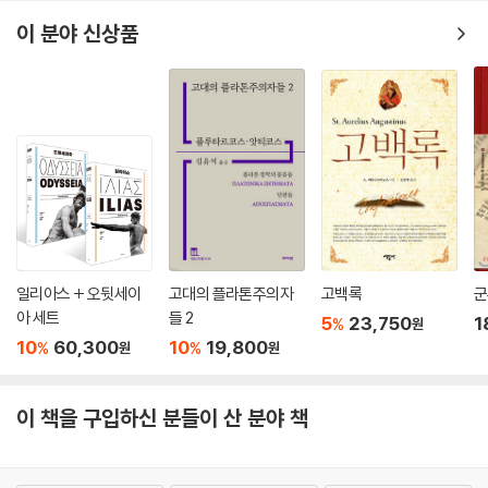
os), 「시쉬포스」(Sisyphos), 「에뤽시아스」(Eryxias), 「악시오코스」 (Ax
이 분야 신상품
iochos)까지 모두 6편이다.
일리아스 + 오뒷세이
고대의 플라톤주의자
고백록
군
아 세트
들 2
5
23,750
1
%
원
10
60,300
10
19,800
%
%
원
원
이 책을 구입하신 분들이 산 분야 책