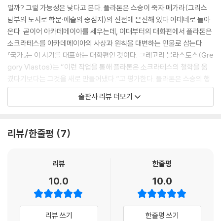
일까? 그럴 가능성은 낮다고 본다. 플라톤은 스승이 죽자 메가라(그리스
남부의 도시로 학문·예술의 중심지)의 신전에 은신해 있다 아테네로 돌아
온다. 곧이어 아카데메이아를 세우는데, 이때부터의 대화편에서 플라톤은
소크라테스를 아카데메이아의 사상과 원칙을 대변하는 인물로 삼는다.
『국가』는 이 시기를 대표하는 대화편인 것이다. 그레고리 블라스토스(Gre
gory Vlastos)는 “이런 작업을 통해 플라톤은 소크라테스의 철학을 옮
겼다기보다는 그것을 새로 만들어냈다.”고 평가한다. 플라톤은 스승의 행
적과 말씀을 곧이곧대로 옮기는 데서 벗어나, 스승의 사상을 좀더 ‘다듬거
출판사 리뷰 더보기
나’ 보완했다. 스승의 사상을 근본적으로 뒤집지는 않은 채 말이다.
[천병희의 플라톤 번역은 1972년으로 거슬러 올라가]
리뷰/한줄평
7
천병희의 『국가』 번역은 1972년으로 거슬러 올라간다. ‘세계의 대사상’이
라는 시리즈를 출간하던 한 출판사가 급한 일정으로 번역을 의뢰했는데,
그 텍스트가 바로 『국가』였다. 당시 1~5권은 박종현 교수가, 6~10권은
리뷰
한줄평
천병희 교수가 번역했다. 세월이 흘러 1997년에 박 교수의 주역(註譯)
10.0
10.0
『국가·정체』가 나온 바 있고, 천 교수의 『국가』는 2013년에야 출간되었다.
그리스 철학의 정점은 누가 뭐래도 플라톤의 『국가』인데, 우리는 두 거장
이 그리스어 원전을 우리말로 옮긴 두 권의 『국가』를 만날 수 있게 되었다.
리뷰 쓰기
한줄평 쓰기
이보다 1년 앞서 천병희는 『소크라테스의 변론/크리톤/파이돈/향연』(플