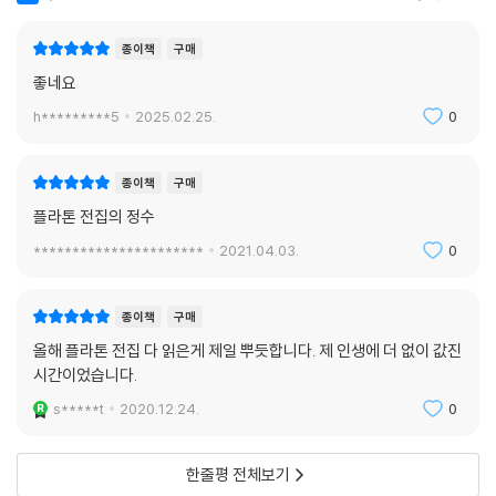
한 50여 편에 이르는 그리스로마의 고전들을 원전 번역한 내공이 있기에
가능한 일이라 할 수 있다. 천병희의 대화편은 전공자들 또는 진지한 독자
종이책
구매
들의 전유물처럼 여기던 플라톤의 대화편을 일반 독자들도 읽게 만든다.
좋네요
옛날 부자들의 재산 규모를 표현할 때, 그의 땅을 밟지 않고는 근동의 사람
h*********5
2025.02.25.
0
들이 자기 집에 갈 수 없었다는 식의 수사가 동원되었다. 고전과 지식의 영
토이지만 서양 고전을 탐독하려는 독자라면 번역가 천병희를 거치지 않고
는 자신의 집을 만들기 힘들게 되었달까, 이런 수사가 등장해도 무방할 듯
종이책
구매
하다.
플라톤 전집의 정수
**********************
2021.04.03.
0
[위작도 플라톤의 철학을 이해하는 데 도움될 것]
"플라톤전집에서 위작까지 다 옮긴 것은 위작도 플라톤의 철학 체계를 이
해하는 데 도움이 될 것이라고 믿기 때문이다."
종이책
구매
천병희는 플라톤전집 서문에서 7권을, 굳이 위작(僞作) 논란에서 자유롭
올해 플라톤 전집 다 읽은게 제일 뿌듯합니다. 제 인생에 더 없이 값진
지 않은 것까지 번역해서 펴내는 이유를 이렇게 밝히고 있다.
시간이었습니다.
플라톤전집 7권은 「알키비아데스」 I·II, 「힙피아스」 I·II, 「미노스」, 「에피노미
s*****t
2020.12.24.
0
스」, 「테아게스」, 「클레이토폰」, 「힙파르코스」, 「연인들」, 「서한집」, 「용어 해
설」, 「위작들」을 수록하고 있다.
부제가 ‘사람의 본성에 관하여’인 「알키비아데스I」에서 소크라테스는 알키
한줄평 전체보기
비아데스라는 장래가 유망한 젊은이를 상대로 질문을 던진다. 알키비아데