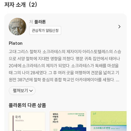
힙파르코스 Hipparchos 309
저자 소개
2
연인들 Erastai 329
서한집 Epistorai 347
용어 해설 Horoi 451
저
플라톤
위작들 Notheuomenoi 467
관심작가 알림신청
정의에 관하여 Peri dikaiou 468
Platon
미덕에 관하여 Peri aretes 480
고대 그리스 철학자. 소크라테스의 제자이자 아리스토텔레스의 스승
데모도코스 Demodokos 490
으로 서양 철학에 지대한 영향을 끼쳤다. 명문 귀족 집안에서 태어나
시쉬포스 Sisyphos 504
20세에 소크라테스의 제자가 되었다. 소크라테스가 독배를 마셨을
에뤽시아스 Eryxias 515
때 그의 나이 28세였다. 그 후 여러 곳을 여행하며 견문을 넓히고 기
악시오코스 Axiochos 544
원전 387년에 철학 중심의 종합 학교인 아카데메이아를 세웠다. 소
크라테스의 사상과 철학이 담긴 글을 저술하며 그 안에 자신의 철학
펼쳐보기
도 담았다. 「파이돈」 「크리톤」 「향연」 「국가」 「프로타고라스」 등 35편
의 저서를 남겼는데 「소크라테스의 변명」을 제외하면 전부 대화체 형
플라톤
의 다른 상품
식으로 되어 있어 『대화편』이라 불린다. 소크라