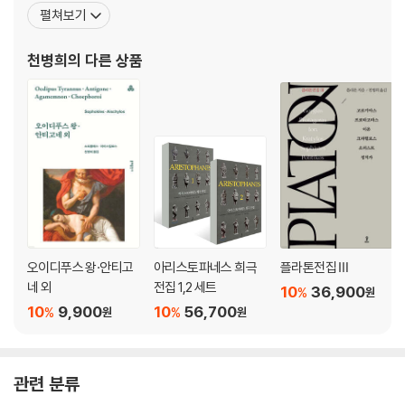
트를 원문으로 읽고 번역하는 작업을 평생의 과업으로 삼아왔다. 그
펼쳐보기
에게 고전 번역은 단순히 텍스트를 옮기는 일이 아니었다. 작품이 지
닌 오랜 전승과 형식, 텍스트가 형성되어온 문헌학적 흐름을 살피고,
천병희
의 다른 상품
그 안에 담긴 의미 구조와 문체, 극적 리듬을 함께 읽어낼
오이디푸스 왕·안티고
아리스토파네스 희극
플라톤전집 Ⅲ
네 외
전집 1,2 세트
10
36,900
%
원
10
9,900
10
56,700
%
%
원
원
관련 분류