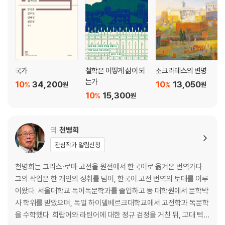
국가
철학은 어떻게 삶이 되
소크라테스의 변명
는가
10
34,200
10
13,050
%
%
원
원
10
15,300
%
원
역
천병희
관심작가 알림신청
천병희는 그리스·로마 고전을 원전에서 한국어로 옮겨온 번역가다.
그의 작업은 한 개인의 성취를 넘어, 한국어 고전 번역의 토대를 이루
어왔다. 서울대학교 독어독문학과를 졸업하고 동 대학원에서 문학박
사 학위를 받았으며, 독일 하이델베르크대학교에서 고전학과 독문학
을 수학했다. 희랍어와 라틴어에 대한 정규 검정을 거친 뒤, 고대 텍스