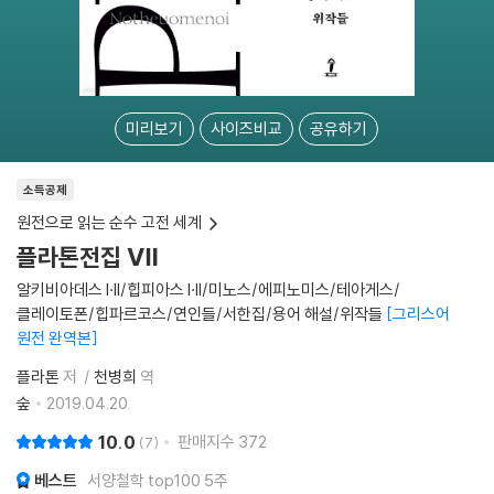
미리보기
사이즈비교
공유하기
소득공제
원전으로 읽는 순수 고전 세계
플라톤전집 Ⅶ
알키비아데스 I·II/힙피아스 I·II/미노스/에피노미스/테아게스/
클레이토폰/힙파르코스/연인들/서한집/용어 해설/위작들
그리스어
원전 완역본
플라톤
저
천병희
역
숲
2019.04.20.
10.0
판매지수
372
7
베스트
서양철학 top100 5주