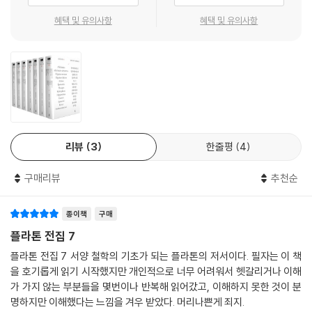
라톤전집 1권)을 옮긴다. 앞서의 『국가』 부분 번역을 제외하면 이것으로 플
혜택 및 유의사항
혜택 및 유의사항
라톤 대화편 번역사업의 첫 삽은 뜬 셈이다. 그러던 것이 이듬해 『국가』(플
라톤전집 4권)(2013년)를 번역하면서부터 1년에 책을 기준으로 두세 권
씩의 대화편 번역을 꾸준히 이어간다.
『파이드로스/메논』(2013년), 『고르기아스/프로타고라스-소피스트들과
나눈 대화』(2014년), 정치가/소피스트』(2014년), 이온/크라튈로스』(2
014년), 뤼시스/라케스/카르미데스-초기 대화편들』(2015년) 그리고 2
016년에는 『플라톤의 다섯 대화편-테아이테토스/필레보스/티마이오스/
리뷰
3
한줄평
4
크리티아스/파르메니데스』를 펴내고, 한 해가 저물 무렵 마침내 『법률』(2
016년)까지 번역하는데, 『법률』은 그가 옮긴 22번째 플라톤의 대화편이
구매리뷰
추천순
면서 분량만이 아니라 내용에서도 『국가』와 비교되는 역작이었다, 이러다
천병희라는 한 번역가가 플라톤전집을 완역하게 되는 것은 아닐까, 기대를
종이책
구매
모으기 시작했다. 플라톤이 저술했다고 알려진 대화편은 34편 가량인데,
위작(僞作)이 확실하다고 판명된 것을 빼고 거의 대부분의 플라톤의 대화
플라톤 전집 7
편을 이미 번역한 상태였다. 조용히 시작된 그러나 예사롭지 않은 ‘사건’이
플라톤 전집 7 서양 철학의 기초가 되는 플라톤의 저서이다. 필자는 이 책
었다. 『에우튀테모스』, 『에우튀프론』 등 천병희가 ‘번역한’ 대화편보다는
을 호기롭게 읽기 시작했지만 개인적으로 너무 어려워서 헷갈리거나 이해
‘번역하지 않은’ 대화편들을 헤아리는 일이 더 수월한 상황이었다.
가 가지 않는 부분들을 몇번이나 반복해 읽어갔고, 이해하지 못한 것이 분
명하지만 이해했다는 느낌을 겨우 받았다. 머리나쁜게 죄지.