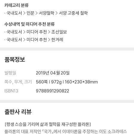
카테고리 분류
국내도서
인문
서양철학
서양 고중세 철학
수상내역 및 미디어 추천 분류
국내도서
미디어 추천
조선일보
국내도서
미디어 추천
한겨레
품목정보
발행일
2019년 04월 20일
쪽수, 무게, 크기
560쪽 | 972g | 160*230*38mm
ISBN13
9788991290822
출판사 리뷰
[평생 스승을 기리며 삶과 철학을 재구성한 플라톤]
플라톤의 대표 저작인 『국가』에서 이데아론을 주장하는 이도 소크라테스