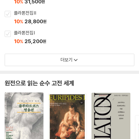
10
31,500
%
원
플라톤전집 Ⅱ
10
28,800
%
원
플라톤전집 Ⅰ
10
25,200
%
원
더보기
원전으로 읽는 순수 고전 세계