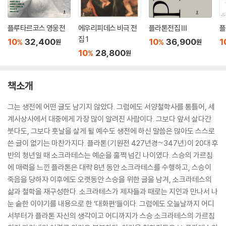
플루타르코스 영웅전
에우리피데스 비극 전
플라톤전집 Ⅲ
플
집 1
10
32,400
10
36,900
1
%
%
원
원
10
28,800
%
원
책소개
그는 생전에 어떤 글도 남기지 않았다. 그럼에도 서양철학사를 통틀어, 세
계사상사에서 대중에게 가장 많이 알려진 사람이다. 그보다 앞서 살다간
붓다도, 그보다 훗날을 살게 될 예수도 생전에 하신 말씀은 많아도 스스로
쓴 글이 없기는 마찬가지다. 플라톤(기원전 427년경~347년)이 20대 후
반의 청년일 때 소크라테스는 예순을 훌쩍 넘긴 나이였다. 스승의 가르침
에 매력을 느낀 플라톤은 대략 8년 동안 소크라테스를 수행하고, 스승이
죽음을 당하자 이후에도 오랫동안 스승을 위한 글을 남겨, 소크라테스의
삶과 철학을 재구성한다. 소크라테스가 제자들과 때로는 지인과 만나서 나
눈 숱한 이야기를 내용으로 한 ‘대화편’들이다. 그럼에도 오늘날까지 어디
서부터가 플라톤 자신의 생각이고 어디까지가 스승 소크라테스의 가르침