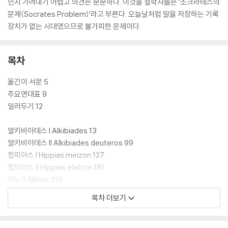
인지 가려내기 어렵고 의견은 분분하다. 이것을 철학자들은 ‘소크라테스의
문제(Socrates Problem)’라고 부른다. 오늘날처럼 말을 저장하는 기록
장치가 없는 시대였으므로 불가피한 문제이다.
목차
옮긴이 서문 5
주요연대표 9
일러두기 12
알키비아데스 I Alkibiades 13
알키비아데스 II Alkibiades deuteros 99
힙피아스 I Hippias meizon 127
힙피아스 II Hippias elatton 181
미노스 Minos 213
에피노미스 Epinomis 237
목차 더보기
테아게스 Theages 273
클레이토폰 Kleitophon 299