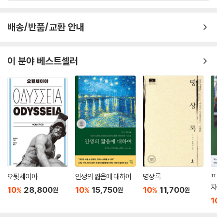
스가 스스로 자신의 무지를 깨닫게 하는 과정인데 소크라테스의 '산파
술'의 진미를 느낄 수 있다. 「알키비아데스II」의 부제는 '기도에 관하여'다.
배송/반품/교환 안내
옮긴이 서문에 따르면, 수록 작품 중 「알키비아데스II」, 「연인들」, 「악시오코
스」, 「미덕에 관하여」, 「용어 해설」, 「데모도코스」, 「에뤽시아스」, 「정의에
관하여」, 「미노스」, 「시쉬포스」는 플라톤의 위작이라고 분류한다. 그러나
이 분야 베스트셀러
「힙피아스II」(아름다움에 관하여)은 아마도 플라톤이 쓴 것 같고, 「알키비
아데스I」, 「에피노미스」(새벽회의 또는 철학자에 관하여), 「힙파르코스」
(이득을 사랑하는 사람), 「힙피아스I」(아름다움에 관하여), 「클레이토폰」,
「테아게스」(지혜에 관하여)는 플라톤의 위작인 것 같다.
또한 편지들 중에서 여섯 번째~여덟 번째는 플라톤이 쓴 것 같고 두 번째,
세 번째는 위작인 것 같으며, 나머지는 위작이다. 여섯 번째 편지는 ‘플라톤
이 헤르메이아스와 에라스토스와 코리스코스의 행운을 빌다’이다. 이들은
플라톤의 제자들이다. 일곱 번째 편지는 ‘플라톤이 디온의 친족과 동료의
행복을 빌다’이다. 플라톤이 쉬라쿠사이를 처음 방문한 기원전 388~387
년에 디온은 20살쯤 되었다. 여덟 번째 편지도 일곱 번째 편지와 수신인이
오뒷세이아
인생의 짧음에 대하여
명상록
프
같다.
자
10
28,800
10
15,750
10
11,700
%
%
%
원
원
원
위작들(Notheuomenoi)에 수록된 확실한 위작들은 「정의에 관하여」(P
본
1
eri dikaiou), 「미덕에 관하여」(Peri aretes), 「데모도코스」(Demodok