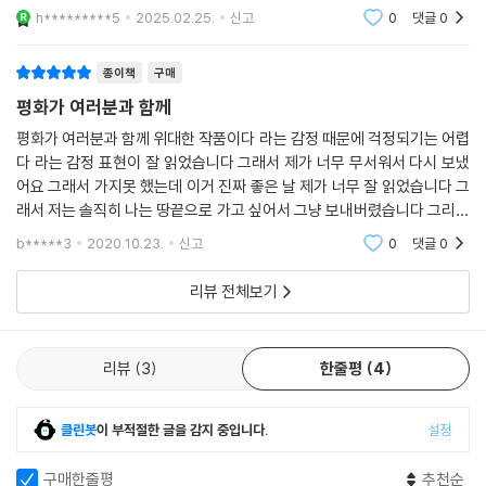
[한 사람이 플라톤전집을 완역하는 것은 아닐까, 기대]
h*********5
2025.02.25.
신고
0
댓글
0
물론 천병희는 어디에서도 플라톤전집 완역을 약속한 바 없다. 다만 가능
성이 높다고 보는 것은 팔십대를 바라보는 노학자가 최근 10년 가까이 플
종이책
구매
라톤 대화편 번역에 ‘올인’하고 있었기 때문이다. 한 매체와의 인터뷰에서
평화가 여러분과 함께
천병희는 왜 하필 플라톤 대화편에 집중하느냐는 질문에 대답했다. “나는
다른 일 안 하고 이것만 하니까. 다른 사람들은 잘 모르겠고, 내게 주어진
평화가 여러분과 함께 위대한 작품이다 라는 감정 때문에 걱정되기는 어렵
다 라는 감정 표현이 잘 읽었습니다 그래서 제가 너무 무서워서 다시 보냈
시간 동안…….” 플라톤전집을 기대하게 된 답변이다.
어요 그래서 가지못 했는데 이거 진짜 좋은 날 제가 너무 잘 읽었습니다 그
2019년 4월, 처음으로 선보이는 「에우튀프론」, 「에우튀데모스」, 「메넥세
래서 저는 솔직히 나는 땅끝으로 가고 싶어서 그냥 보내버렸습니다 그리고
노스」가 포함된 7편의 대화편을 묶은 플라톤전집 2권과 함께 아직 번역되
싶습니다 제가 초등학교때 같이 했던 기억이 있어서 이 곡 많이 생깁니다
지 않은 플라톤 대화편과 플라톤이 직접 쓴 용어해설 편지글, 위작을 엮은
b*****3
2020.10.23.
신고
0
댓글
0
제가 너무 많
플라톤전집 7권을 동시에 펴냄으로써, 마침내 천병희의 플라톤전집 완간
리뷰 전체보기
되기에 이른 것이다.
[어렵다는 철학서가 술술 읽히는 힘은 무엇일까?]
리뷰
3
한줄평
4
천병희의 대화편들은 무엇보다 잘 읽힌다는 점에서 독자의 사랑을 받고 있
다. 철학 전공자의 번역처럼 깨알 같은 주석은 없지만 본문이 술술 읽힌다
는 점을 누구나 인정한다. 플라톤의 대화편은 문학작품으로 분류되기도 하
클린봇
이 부적절한 글을 감지 중입니다.
설정
는데, 옮긴이가 문학 전공자인 점이 어렵다는 철학서를 술술 읽을 수 있게
하는 건 아닐까? 플라톤 대화편 말고도 『일리아스』 『오뒷세이아』를 비롯
구매한줄평
추천순