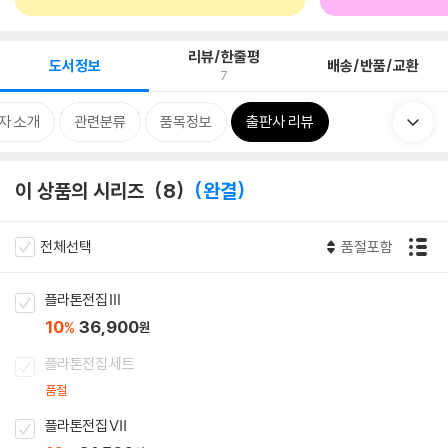
리뷰/한줄평
도서정보
배송/반품/교환
7
자 소개
관련분류
품목정보
출판사 리뷰
이 상품의 시리즈
8
완결
전체선택
품절포함
플라톤전집 Ⅲ
10
36,900
%
원
플라톤전집 세트
품절
플라톤전집 Ⅶ