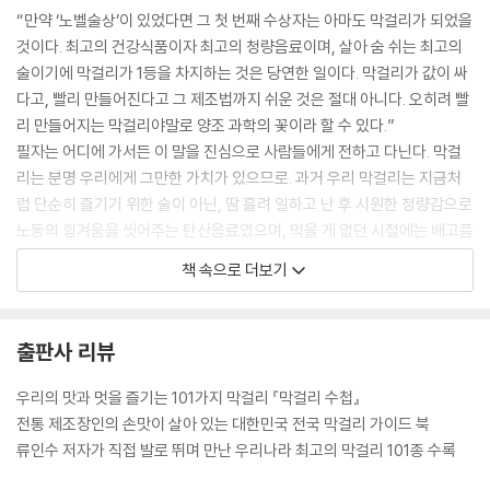
경상도
“만약 ‘노벨술상’이 있었다면 그 첫 번째 수상자는 아마도 막걸리가 되었을
가고파 생탁주┃금곡 생 막걸리┃누보 쌀 막걸리┃단촌 생 막걸리┃동
것이다. 최고의 건강식품이자 최고의 청량음료이며, 살아 숨 쉬는 최고의
백 생탁주┃두메산골 쌀 생탁주┃ 보배 용원 생 막걸리┃부산금정산 막
술이기에 막걸리가 1등을 차지하는 것은 당연한 일이다. 막걸리가 값이 싸
걸리┃ 빙계(얼음골) 생 막걸리┃생탁 쌀 막걸리┃쌀 동동주 군항주┃아
다고, 빨리 만들어진다고 그 제조법까지 쉬운 것은 절대 아니다. 오히려 빨
침이슬 쌀 막걸리┃울산 웅촌 생 탁주┃울산 태화루 쌀 동동주┃
리 만들어지는 막걸리야말로 양조 과학의 꽃이라 할 수 있다.”
진주 생 쌀 막걸리┃천지 생 막걸리┃춘산 햅쌀 생 막걸리┃ 칠보주┃포
필자는 어디에 가서든 이 말을 진심으로 사람들에게 전하고 다닌다. 막걸
항 생 막걸리┃한사발 생 막걸리┃화개장터 막걸리┃회곡 순쌀 막걸리
리는 분명 우리에게 그만한 가치가 있으므로. 과거 우리 막걸리는 지금처
┃ 그곳, 그 막걸리
럼 단순히 즐기기 위한 술이 아닌, 땀 흘려 일하고 난 후 시원한 청량감으로
노동의 힘겨움을 씻어주는 탄산음료였으며, 먹을 게 없던 시절에는 배고픔
제주도
을 달래주는 건강음료였다.
제주 감귤 막걸리┃제주 보리쌀 막걸리┃제주 좁쌀 막걸리┃ 그곳, 그 막
책 속으로 더보기
걸리
맛 좋고 인심 좋은, 전라도 막걸리
전라도 지역은 특산품을 이용한 막걸리들이 유난히 많은 곳이다. 맛 좋은
부록
출판사 리뷰
음식이 많은 지역답게 막걸리 또한 다른 지역의 막걸리보다 맛이 좋다. 담
전국 막걸리 지도
양의 대나무나 진도의 울금 그리고 솔잎이나 자색고구마 등 지역의 특색이
우리의 맛과 멋을 즐기는 101가지 막걸리 『막걸리 수첩』
막걸리 색인(가나다순)
살아 있는 맛 좋은 막걸리들을 만날 수 있는 전라도 지역, 소비자들에게 조
전통 제조장인의 손맛이 살아 있는 대한민국 전국 막걸리 가이드 북
금 더 손쉽게 다가갈 수 있다면 금상첨화일 것이다.
류인수 저자가 직접 발로 뛰며 만난 우리나라 최고의 막걸리 101종 수록
--- 본문 중에서