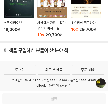
소주 아카이브
세상에서 가장 솔직한
위스키에 질문하다
위스키 미각 도감
19,000
10
29,700
%
원
원
10
20,700
%
원
이 책을 구입하신 분들이 산 분야 책
로그인
최근 본 상품
주문/배송
고객센터 1544-3800
티켓 1544-6399
중고샵 1566-4295
eBook 1:1문의/채팅상담
예스이십사(주) 사업자 정보
절판
이용약관
개인정보처리방침
청소년보호정책
PC버전
회사소개
거래처관계자께