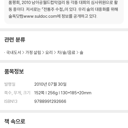
품평회, 2010 남아공월드컵막걸리 등 각종 대회의 심사위원으로 활
동 중이다. 저서로는 『전통주 수첩』이 있다. 우리 술의 대중화를 위해
충청도
술독닷컴www.suldoc.com에 정보를 공개하고 있다.
결성 막걸리┃고택 찹쌀 생주┃공주 알밤 막걸리┃덕산 생 쌀막걸리┃
면천 샘물 생 막걸리┃생 옥천 탁주┃소백산 오곡 진상주┃속리산 대추
막걸리┃신선도 쌀 막걸리┃앙성 건강막걸리┃양촌 순수 생 막걸리┃예
관련 분류
산 생 막걸리┃장연 인삼 막걸리┃종천 생 막걸리┃참새와 허수아비 쌀
막걸리┃천안 쌀 생 막걸리┃탁배기 검은콩 막걸리┃태안 생 소원근흥
국내도서
가정 살림
요리
차/술/음료
술
막걸리┃통큰 사람┃하얀연꽃 생 쌀막걸리┃햇탁┃현미 막걸리 월향┃
그곳, 그 막걸리
품목정보
전라도
개도 생 동동주┃나누우리┃남원 춘향골 생 막걸리 ┃내장산 더덕주┃
발행일
2010년 07월 30일
노안 생 동동주┃대대포┃대마 할머니 생 한동주┃ 대잎 생 동동주┃마
쪽수, 무게, 크기
152쪽 | 256g | 130*185*20mm
이산 생 쌀 막걸리┃무등산 쌀 생 막걸리┃ 산이 생 막걸리┃생 땅끝누리
ISBN13
9788991292666
고구마 막걸리┃솔잎 생 막걸리┃송명섭 생 막걸리┃울금주┃원광 생
막걸리┃의신 울금 생 막걸리┃전주 명가 생 막걸리┃진도 울금 막걸리
┃천둥소리 우리쌀 막걸리┃함평 나비축제 막걸리┃ 그곳, 그 막걸리
책 속으로