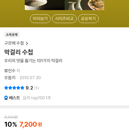
미리보기
사이즈비교
공유하기
소득공제
구르메 수첩
막걸리 수첩
우리의 맛을 즐기는 101가지 막걸리
류인수
저
우듬지
2010.07.30.
9.2
5
베스트
요리 top100 1주
8,000
원
10
7,200