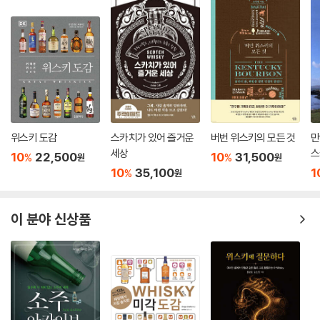
위스키 도감
스카치가 있어 즐거운
버번 위스키의 모든 것
만
세상
스
10
22,500
10
31,500
%
%
원
원
10
35,100
1
%
원
이 분야 신상품