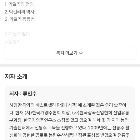
1. 막걸리의 정의
2. 막걸리의 역사
3. 막걸리 음용법
지역별 막걸리
서울경기
가평 잣 막걸리┃강화 쑥 생 막걸리┃광주 경안 막걸리┃부자생술┃불
목차 더보기
곡산 막걸리┃산삼 가득 생 막걸리┃생 이동 쌀막걸리┃서울 생 막걸리
┃서울 생장수 막걸리┃서울 장수 월매쌀막걸리┃수원 생 막걸리┃이천
막걸리 송백┃지평 쌀 막걸리┃참살이 탁주┃톡 쏘는 맛 쌀 찹쌀 동동주
저자 소개
┃통일 생 막걸리┃파주 쌀 막걸리┃포천 골드 쌀막걸리┃ 포천내촌 찹
쌀 막걸리┃포천 일동 생 막걸리┃포천토속 찹쌀 생 동동주┃ 그곳, 그 막
저자 : 류인수
걸리
허영만 작가의 베스트셀러 만화 [식객]에 소개된 젊은 우리 술꾼이
강원도
다. 현재 (사)한국가양주협회 회장, (사)한국잡곡산업협회 산업유통
강릉 그린 생 동동주┃맑은 백세 막걸리┃삼척 순곡주┃ 설악 쌀 막걸리
분과장, 한국가양주연구소 소장을 맡고 있으며 대학 및 각 지역 농업
┃송정 동동주┃원주 치악산 생 쌀 막걸리┃정선 아우라지 옥수수 막걸
기술센터에서 전통주 교육을 진행하고 있다. 2009년에는 전통주 활
리┃주문진 쌀 동동주┃춘천 생 막걸리┃한계령 동동주┃허생원 메밀꽃
성화에 공헌한 공로로 농림수산식품부 장관 표창을 받았으며 전통주
술┃홍천 팔봉산 생 동동주┃ 그곳, 그 막걸리