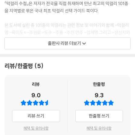
『막걸리 수첩』은 저자가 전국을 직접 취재하며 만난 최고의 막걸리 101종
을 지역별로 묶은 국내 최초 막걸리 선택 가이드 북이다.
본 도서에 실린 총 101종의 막걸리는 관련 정보 및 이야기와 함께 -막걸리
명 -육미도* -주원료 -도수 -주종 -추천 안주 -업체명 그리고 -생산지와
전화번호로 소개됐다. 특히, 각각의 막걸리는 현재 한국가양주협회 회장이
출판사 리뷰 더보기
면서 허영만의 『식객』에 젊은 우리 술꾼으로 주목받고 있는 저자 류인수가
전국을 직접 취재해 더욱 생생한 정보로 구성됐다.
리뷰/한줄평
5
또한 각 막걸리에 대한 설명과 함께 지역별 막걸리에 대한 특징에 대해 -그
곳 막걸리 부분으로 막걸리를 즐기는 묘미를 더했으며, 부록에서 -전국 막
걸리 지도를 실어 본 서에 소개된 막걸리 생산 지역을 상세히 설명, 누구나
리뷰
한줄평
쉽게 보고 찾아가 맛볼 수 있도록 도왔다.
9.0
9.3
한편, 이 책은 ‘구루메** 수첩’의 열 번 째 권으로 첫 번째 권인 『스시 수첩』
『와인 수첩』 『사케 수첩』 『전통주 수첩』 『커피 수첩』 『위스키 수첩』 『막걸
리뷰 쓰기
한줄평 쓰기
리 수첩』 『차 수첩』 『칵테일 수첩』에 이어 식음료에 대한 최근 독자들이 필
요로 한 정보를 한눈에 볼 수 있게 구성했다는 장점이 있다.
혜택 및 유의사항
혜택 및 유의사항