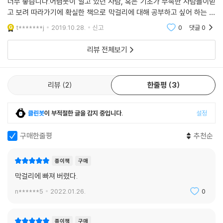
너무 좋습니다.어렴풋이 알고 있던 사람, 혹은 기초가 부족한 사람들이믿
고 보려 따라가기에 확실한 책으로 막걸리에 대해 공부하고 싶어 하는 분
들꼐 추천합니다.교육용으로 접하게 됐다가제가 더 흥미를 느꼈으며,이글
t*******j
2019.10.28.
신고
0
댓글
0
저글 찾아가며 차근
리뷰 전체보기
리뷰
2
한줄평
3
클린봇
이 부적절한 글을 감지 중입니다.
설정
구매한줄평
추천순
종이책
구매
막걸리에 빠져 버렸다.
n******5
2022.01.26.
0
종이책
구매