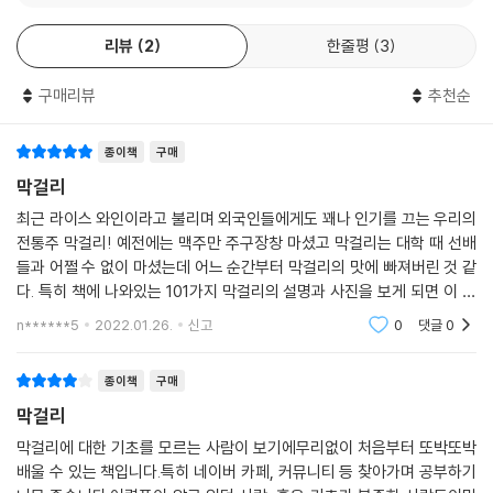
*육미도는 필자가 직접 그 지역에 찾아가 먹어보고 기록한 것으로, 이 책
리뷰
2
한줄평
3
에서는 눈으로 먼저 보는 색과 향, 청량감(탄산 정도), 단맛, 신맛 그리고
목넘김의 끝맛으로 육감 정도를 정리 했다. 0에서부터 5까지 그 정도가 강
구매리뷰
추천순
할수록 숫자가 높아지며, 여섯 가지 감각은 색으로부터 시작하여 시계 방
향의 순서로 느껴진다.
**‘구르메(gourmet)는 프랑스어로 요리나 술맛에 정통한 사람, 미식가
종이책
구매
를 의미합니다.’
막걸리
최근 라이스 와인이라고 불리며 외국인들에게도 꽤나 인기를 끄는 우리의
전통주 막걸리! 예전에는 맥주만 주구장창 마셨고 막걸리는 대학 때 선배
들과 어쩔 수 없이 마셨는데 어느 순간부터 막걸리의 맛에 빠져버린 것 같
다. 특히 책에 나와있는 101가지 막걸리의 설명과 사진을 보게 되면 이 늦
은 밤에도 막걸리 한 잔이 생각나며 입맛을 다지게 된다. 과연 내가 죽기 전
n******5
2022.01.26.
신고
0
댓글
0
까지 101가지
종이책
구매
막걸리
막걸리에 대한 기초를 모르는 사람이 보기에무리없이 처음부터 또박또박
배울 수 있는 책입니다.특히 네이버 카페, 커뮤니티 등 찾아가며 공부하기