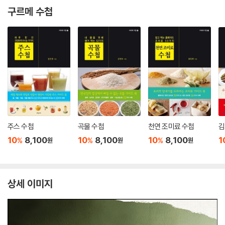
구르메 수첩
주스 수첩
곡물 수첩
천연 조미료 수첩
김
10
8,100
10
8,100
10
8,100
1
%
%
%
원
원
원
상세 이미지