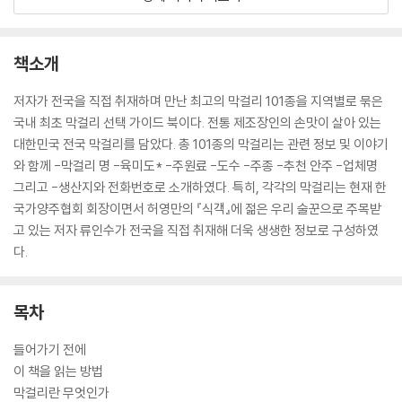
책소개
저자가 전국을 직접 취재하며 만난 최고의 막걸리 101종을 지역별로 묶은
국내 최초 막걸리 선택 가이드 북이다. 전통 제조장인의 손맛이 살아 있는
대한민국 전국 막걸리를 담았다. 총 101종의 막걸리는 관련 정보 및 이야기
와 함께 -막걸리 명 -육미도* -주원료 -도수 -주종 -추천 안주 -업체명
그리고 -생산지와 전화번호로 소개하였다. 특히, 각각의 막걸리는 현재 한
국가양주협회 회장이면서 허영만의 『식객』에 젊은 우리 술꾼으로 주목받
고 있는 저자 류인수가 전국을 직접 취재해 더욱 생생한 정보로 구성하였
다.
목차
들어가기 전에
이 책을 읽는 방법
막걸리란 무엇인가