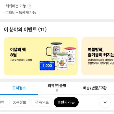
해외배송 가능
문화비소득공제 가능
이 분야의 이벤트
11
리뷰/한줄평
도서정보
배송/반품/교환
5
분류
품목정보
책 속으로
출판사 리뷰