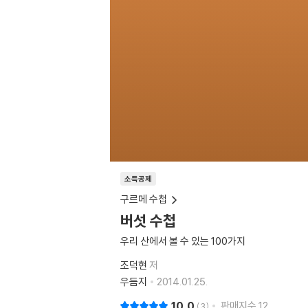
소득공제
구르메 수첩
버섯 수첩
우리 산에서 볼 수 있는 100가지
조덕현
저
우듬지
2014.01.25.
10.0
판매지수
12
3