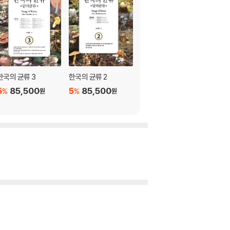
섯 / 솔땀버섯 / 원추땀버섯 / 절구버섯 / 삿갓
한국의 균류 3
한국의 균류 2
5
85,500
5
85,500
%
%
원
원
버섯 / 붉은말뚝버섯 / 목도리방귀버섯 / 세발버