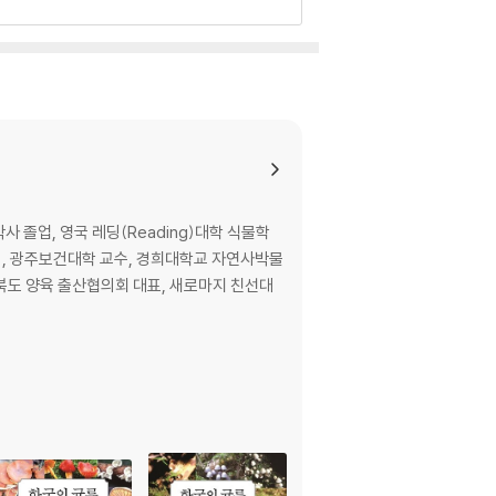
 비단그물버섯
졸업, 영국 레딩(Reading)대학 식물학
동색우산버섯 / 다람쥐눈물버섯 / 배젖버섯 / 털밤
, 광주보건대학 교수, 경희대학교 자연사박물
목이 / 덕다리버섯 / 아까시흰구멍버섯
북도 양육 출산협의회 대표, 새로마지 친선대
색갓버섯 / 노란다발 / 붉은사슴뿔버섯 / 절구버