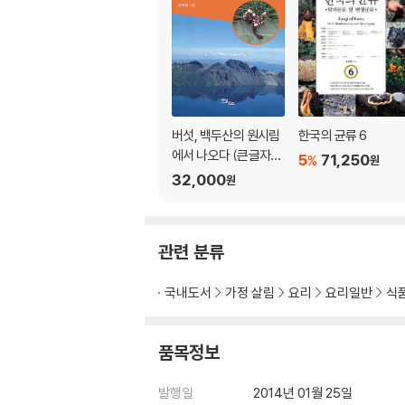
섯아재비
독버섯
깔때기버섯 / 독송이 / 암회색광대버섯아재비 / 
외대버섯 / 뱀껍질광대버섯
버섯, 백두산의 원시림
한국의 균류 6
술과 함께 먹으면 중독증상이 나타나는 버섯
에서 나오다 (큰글자도
5
71,250
%
원
두엄가루눈물버섯 / 갈색무리눈물버섯 / 배불
서)
32,000
원
환각버섯
말똥버섯 / 검은띠말똥버섯 / 녹색미치광이버섯
관련 분류
기타버섯
국내도서
가정 살림
요리
요리일반
식
자주방망이버섯아재비 / 댕구알버섯 / 귀두속버섯 
섯 / 콩버섯
품목정보
발행일
2014년 01월 25일