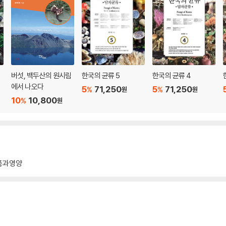
냄새무당버섯 / 마귀광대버섯 / 구슬광대버섯 / 독깔때기버섯 / 화경버섯 / 파리버
버섯, 백두산의 원시림
한국의 균류 5
한국의 균류 4
에서 나오다
5
71,250
5
71,250
%
%
원
원
뚝병깔때기버섯
10
10,800
%
원
 / 턱받이금버섯(갈황색미치광이버섯)
품과영양
/ 구름버섯 / 산속그물버섯아재비 / 소혀버섯 / 송로버섯(덩이버섯) / 덧부치