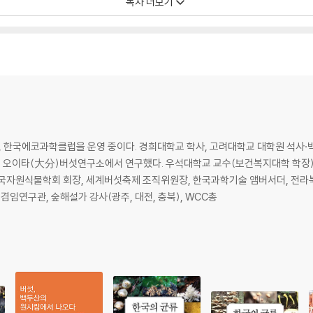
목차 더보기
금싸리버섯 / 노랑싸리버섯 / 방망이싸리버섯 / 뽕나무버섯 / 젖비단그물버섯 /
한국에코과학클럽을 운영 중이다. 경희대학교 학사, 고려대학교 대학원 석사·박사 
버섯 / 풍선끈적버섯 / 다색벚꽃버섯 / 말징버섯 / 흰주름버섯 / 먹물버섯 / 고
본 오이타(大分)버섯연구소에서 연구했다. 우석대학교 교수(보건복지대학 학장)
아재비 / 굴털이젖버섯 / 껄껄이그물버섯 / 곰보버섯 / 노란꼭지외대버섯 / 흰
국자원식물학회 회장, 세계버섯축제 조직위원장, 한국과학기술 앰버서더, 전라
임연구관, 숲해설가 강사(광주, 대전, 충북), WCC총
섯(차가버섯) / 동충하초 / 목질진흙버섯(상황) / 불로초(영지)
버섯 / 알광대버섯 / 턱받이광대버섯 / 알광대버섯아재비 / 마귀곰보버섯 / 밤