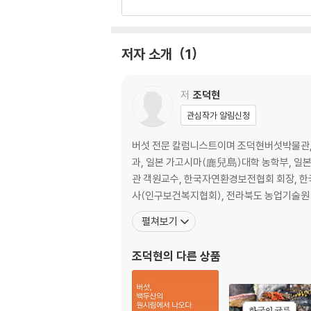
섯(버들송이)
인공재배 불가능 버섯
저자 소개
1
송이 / 능이 / 달걀버섯 / 꾀꼬리버섯
주의해야 하는 버섯
저
조덕현
싸리버섯 / 보라싸리버섯 / 붉은싸리버섯 / 황
관심작가 알림신청
야생의 식용버섯
버섯 전문 칼럼니스트이며 조덕현버섯박물관, 
말불버섯 / 국수버섯 / 상아색다발송이 / 밀애기
과, 일본 가고시마(鹿兒島)대학 농학부, 일
그물버섯 / 흰비단털버섯 / 큰갓버섯 / 독청버섯
관 객원교수, 한국자연환경보전협회 회장, 한
사(인구보건복지협회), 전라북도 농업기술원 겸
약용 · 항암버섯
펼쳐보기
신령버섯(아가리쿠스) / 복령 / 자작나무시루뻔버
조덕현
의 다른 상품
독버섯
맹독버섯
회흑색광대버섯 / 독우산광대버섯 / 큰주머니광대