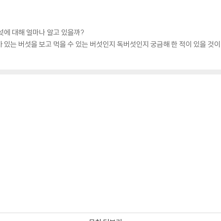
섯에 대해 얼마나 알고 있을까?
있는 버섯을 보고 먹을 수 있는 버섯인지 독버섯인지 궁금해 한 적이 있을 것이다.
섯(팽이) / 잎새버섯 / 꽃송이버섯 / 맛비늘버섯 / 노루궁뎅이(산호침버섯) / 새