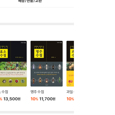
배송/반품/교환
 수첩
명주 수첩
과일 수첩
채소 수
13,500
10
11,700
10
8,100
10
8
%
%
%
%
원
원
원