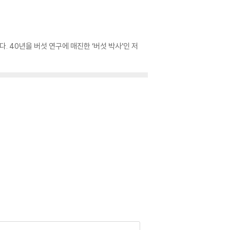
 40년을 버섯 연구에 매진한 ‘버섯 박사’인 저
잣버섯 / 목이 / 풀버섯 / 망태버섯 / 버들볏짚버