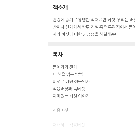
책소개
건강에 좋기로 유명한 식재료인 버섯. 우리는 버
산이나 길가에서 한두 개씩 혹은 무리지어서 돋아 
자가 버섯에 대한 궁금증을 해결해준다.
목차
들어가기 전에
이 책을 읽는 방법
버섯은 어떤 생물인가
식용버섯과 독버섯
재미있는 버섯 이야기
식용버섯
재배하는 식용버섯
양송이 / 느타리 / 노랑느타리 / 표고 / 팽나무버