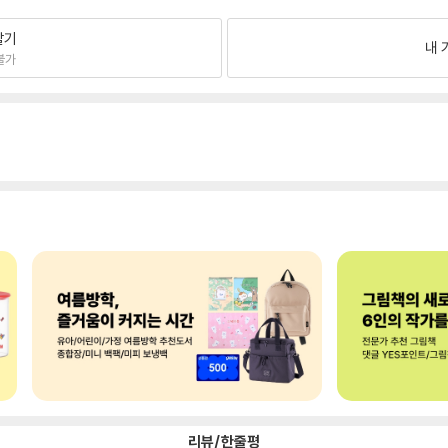
팔기
내 
불가
리뷰/한줄평