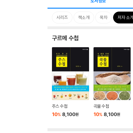
도서정보
시리즈
책소개
목차
저자 소
구르메 수첩
주스 수첩
곡물 수첩
10
8,100
10
8,100
%
%
원
원