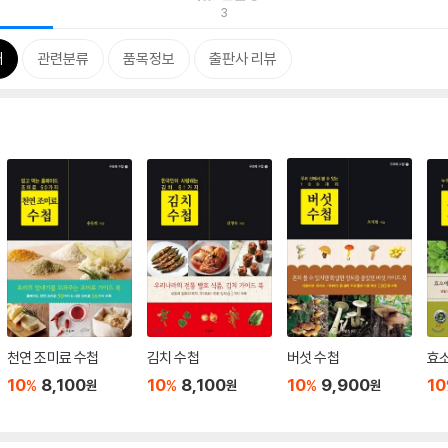
3
개
관련분류
품목정보
출판사 리뷰
천연 조미료 수첩
김치 수첩
버섯 수첩
효소
10
8,100
10
8,100
10
9,900
10
%
%
%
원
원
원