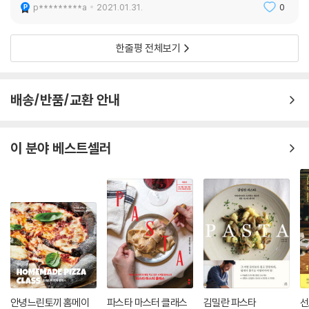
p*********a
2021.01.31.
0
4. 그 외 파스타
가지를 곁들인 라자냐
페세
한줄평 전체보기
상하이 파스타
오징어 먹물 라비올리
리코타 치즈와 안심을 넣어 만든 카넬로니
배송/반품/교환 안내
오리엔탈 파스타
리코타 치즈와 각종 버섯으로 속을 채운 또르델리니와 로제 소스
버터 소스로 버무린 감자ㆍ흑임자 뇨키
이 분야 베스트셀러
라구소스 페투치니
시제 드레싱에 버무린 무실리와 만다린 드레싱 샐러드
4. 파스타 요리 함께 즐기기
유명 파스타 레스토랑 추천
파스타 재료 구입처
안녕느린토끼 홈메이
파스타 마스터 클래스
김밀란 파스타
선