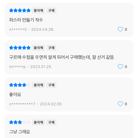
2. 크림 소스 파스타
오이스터 크림 파스타
종이책
구매
와사비 크림 파스타
파스타 만들기 착수
호두 크림 파스타
n******5
2024.04.28.
0
말린 호박을 ?은 들깨 크림 파스타
오징어 먹물 파스타
단호박 크림 파스타
종이책
구매
카르보나라
구르매 수첩을 우연히 알게 되어서 구매했는데, 잘 산거 같음.
m*****p
2023.01.25.
0
3. 오일 소스 파스타
아스파라거스를 곁들인 로제 소스 파스타
봉골레 파스타
종이책
구매
알리오 올리오 파스타
좋아요
바질 페스토 파스타
c**********7
2024.02.06.
0
아티초크와 새우를 곁들인 오일 파스타
깔라마리 튀김을 곁들인 파스타 샐러드
고등어 파스타
종이책
구매
그릴에 구운 닭가슴살과 루꼴라를 곁들인 오일 스파게티
그냥 그래요.