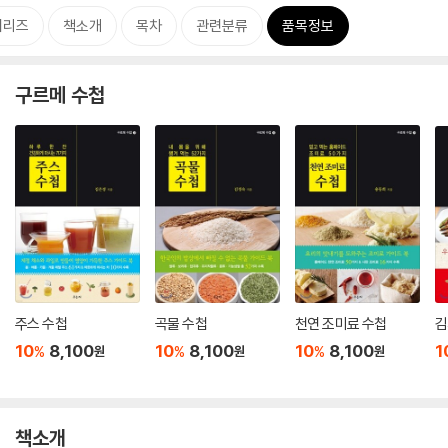
시리즈
책소개
목차
관련분류
품목정보
구르메 수첩
주스 수첩
곡물 수첩
천연 조미료 수첩
김
10
8,100
10
8,100
10
8,100
1
%
%
%
원
원
원
책소개