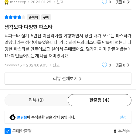
m*****p
2023.01.25.
신고
0
댓글
0
러 간단
트리폴리니
종이책
구매
5. 속이 채워진 파스타
생각보다 다양한 파스타
라비올리
#파스타 삶기 5년전 이탈리아를 여행하면서 정말 내가 모르는 파스타가
많았다라는 생각이 들었습니다. 가끔 와이프와 파스타를 만들어 먹는데 다
3. 식탁을 풍성하게 만드는 파스타 요리 35가지
양한 파스타를 만들어보고 싶어서 구매했어요. 몇가지 이미 만들어봤는데
1개씩 만들어보는게 나름 재미있네요.
1. 토마토 소스 파스타
포모도로
n******5
2024.09.05.
신고
0
댓글
0
아마트리치아나
리뷰 전체보기
초리조를 곁들인 토마토 소스 펜네
해산물 토마토 스파게티
풍기 파스타
리뷰
3
한줄평
4
볼로네제
김치와 명란을 곁들인 파스타
홍합 토마토 파스타
클린봇
이 부적절한 글을 감지 중입니다.
설정
안심 스테이크를 곁들린 차가운 카펠리니
구매한줄평
추천순