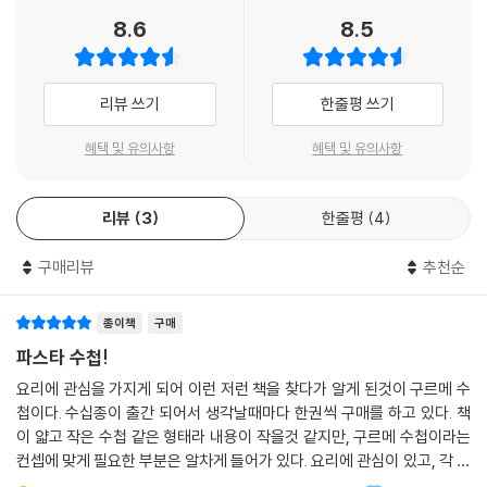
푸실리 나폴레타니
8.6
8.5
3. 튜브 파스타
카넬로니
리뷰 쓰기
한줄평 쓰기
가르가넬리
마카로니
혜택 및 유의사항
혜택 및 유의사항
펜네 지티 리가테
페노니
리뷰
3
한줄평
4
리가토니
부카티니
구매리뷰
추천순
마체론치니
종이책
구매
4. 리본형의 국수 파스타
라자냐
파스타 수첩!
마팔데
요리에 관심을 가지게 되어 이런 저런 책을 찾다가 알게 된것이 구르메 수
파파르델레
첩이다. 수십종이 출간 되어서 생각날때마다 한권씩 구매를 하고 있다. 책
페투치네
이 얇고 작은 수첩 같은 형태라 내용이 작을것 같지만, 구르메 수첩이라는
탈리아텔레
컨셉에 맞게 필요한 부분은 알차게 들어가 있다. 요리에 관심이 있고, 각 분
파파르델레 카세레체
야마다 정리가 필요한 사람에게는 꽤 좋은 시리즈 같다. 집에 친구들을 불