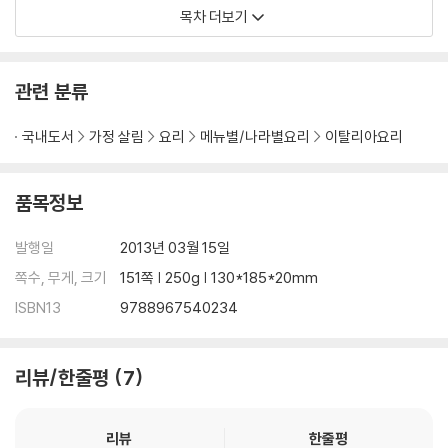
목차 더보기
2. 입맛 따라 골라 먹는 파스타 30가지
1. 모양 파스타
관련 분류
카사레체
파르팔레
국내도서
가정 살림
요리
메뉴별/나라별요리
이탈리아요리
푸실리
뇨키
루마코니
품목정보
오레키에테
로텔레
발행일
2013년 03월 15일
토르티글리에 나폴리타네
쪽수, 무게, 크기
151쪽 | 250g | 130*185*20mm
리치올리
ISBN13
9788967540234
푸실로
2. 국수 모양 파스타
리뷰/한줄평
7
스파게티
링귀네
카펠리당젤로
리뷰
한줄평