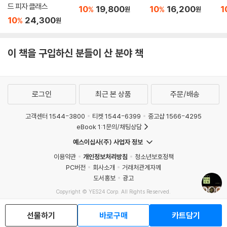
드 피자 클래스
10
19,800
10
16,200
1
%
%
원
원
10
24,300
%
원
이 책을 구입하신 분들이 산 분야 책
로그인
최근 본 상품
주문/배송
고객센터 1544-3800
티켓 1544-6399
중고샵 1566-4295
eBook 1:1문의/채팅상담
예스이십사(주) 사업자 정보
이용약관
개인정보처리방침
청소년보호정책
PC버전
회사소개
거래처관계자께
도서홍보
광고
Copyright © YES24 Corp. All Rights Reserved.
MATOM8
선물하기
바로구매
카트담기