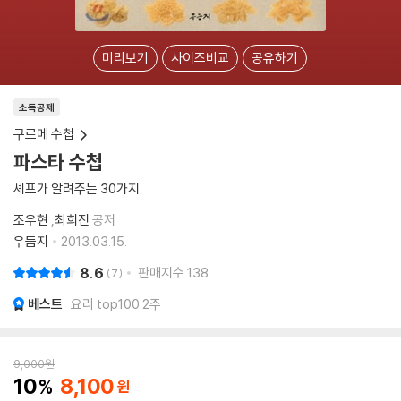
미리보기
사이즈비교
공유하기
소득공제
구르메 수첩
파스타 수첩
셰프가 알려주는 30가지
조우현
,
최희진
공저
우듬지
2013.03.15.
8.6
판매지수
138
7
베스트
요리 top100 2주
9,000
원
10
8,100