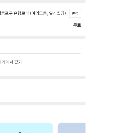
등포구 은행로 11(여의도동, 일신빌딩)
변경
무료
가게에서 팔기