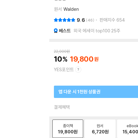
원서
Walden
9.6
판매지수
654
46
베스트
외국 에세이 top100 25주
22,000
원
10
19,800
YES포인트
앱 다운 시 1천원 상품권
결제혜택
종이책
원서
eBoo
19,800
원
6,720
원
15,40