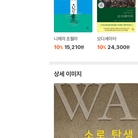
니체의 초월자
오디세이아
10
15,210
10
24,300
%
%
원
원
상세 이미지