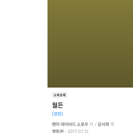
소득공제
월든
양장
헨리 데이비드 소로우
저
김석희
역
열림원
2017.07.12.