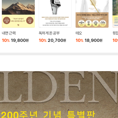
내면 근력
독하게 돈 공부
테오
윗집
10
19,800
10
20,700
10
18,900
10
%
%
%
원
원
원