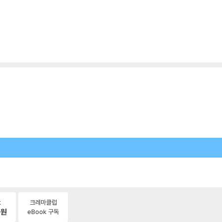
k
크레마클럽
0
원
eBook 구독