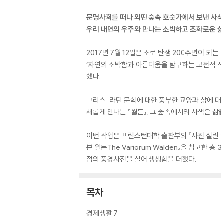
문명사회를 떠나 외딴 숲속 호숫가에서 보낸 사
우리 내면의 우주와 만나는 소박하고 조화로운 
2017년 7월 12일은 소로 탄생 200주년이 되
‘자연의 소박함과 아름다움을 탐구하는 고전적 
했다.
그리스-라틴 문학에 대한 풍부한 교양과 삶에 대
새롭게 만나는 『월든』, 그 숲속에서의 사색은 
이번 작업은 프린스턴대학 출판부의 『사진 실린 월든Th
본 월든The Variorum Walden』을 참고한
점의 풍경사진을 실어 생생함을 더했다.
목차
경제생활 7