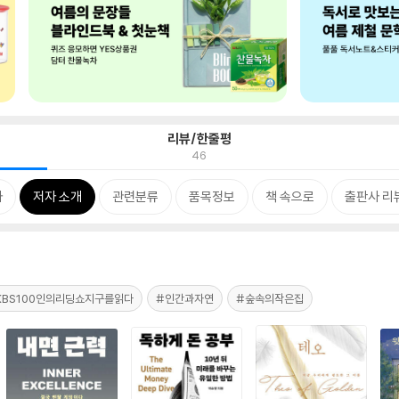
리뷰/한줄평
46
차
저자 소개
관련분류
품목정보
책 속으로
출판사 리
KBS100인의리딩쇼지구를읽다
#인간과자연
#숲속의작은집