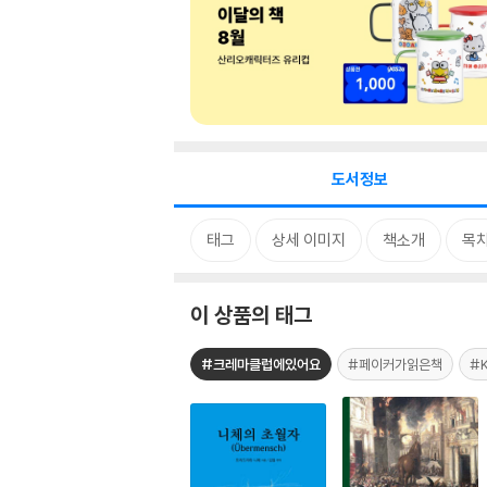
도서정보
태그
상세 이미지
책소개
목
이 상품의 태그
#크레마클럽에있어요
#페이커가읽은책
#