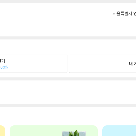
서울특별시 영
팔기
내 
700원