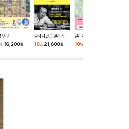
 부부
말하지 않고 말하기
달러구트 꿈 백화점 0
위버멘
16,200
10
21,600
10
16,020
10
1
%
%
%
%
원
원
원