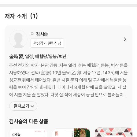
용궁 잔치에 초대받다
저자 소개
1
용궁부연록(龍宮赴宴錄)
작품 해설
저
김시습
관심작가 알림신청
작가 연보
金時習, 열경, 매월당/동봉/벽산
조선 전기의 학자. 본관 강릉. 자는 열경. 호는 매월당, 동봉, 벽산 등을
사용하였다. 선덕(宣德) 10년 을묘(乙卯: 세종 17년, 1435)에 서울
성균관 뒤에서 태어났다. 유년 시절 문자 이해 및 구사에서 특별한 능
력을 보여 장안의 화제였다. 태어나서 8개월 만에 글을 알았고, 세 살
에 시를 지을 줄 알았다. 다섯 살 적에 세종이 궁궐 안으로 불러들이어
운자(韻字)를 불러 주고 삼각산시(三角山詩)를 짓게 하였다. 5세
펼쳐보기
에 『대학』(大學)에 통달하고 글도 잘 지으니, 신동이라 불렀다. 김시
습은 뒷날 어릴 적에 궁궐에 들어가 임금의 사랑을 받은 사실을 시를
김시습
의 다른 상품
통해 회고하곤