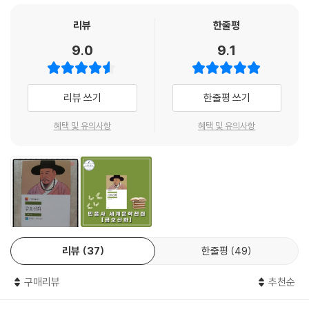
염부주지」) 선녀나 용왕을 만나서 시를 주고받으며(「취유부벽정기」, 「남염
부주지」) 비
리뷰
한줄평
일상적인 체험을 한다. 한편으로는 우화 같기도 하고, 한편으로는 기담 같
9.0
9.1
기도 한
이야기들 속에 부조리한 사회에 대한 작가의 통렬한 비판과 절규가 녹아
있다.
리뷰 쓰기
한줄평 쓰기
▶ 치열하게 현실을 살다 간 김시습이 남겨 놓은 다섯 편의 이야기는 비현
실 세계를 다루고
혜택 및 유의사항
혜택 및 유의사항
있지만 역설적으로 이를 통해 현실을 직시하고자 한다는 점에서 여러 겹의
의미망을
지니며 세대를 거듭하며 생각할 거리를 제공한다. ─ 이지하, 「작품 해설」
에서
리뷰
37
한줄평
49
구매리뷰
추천순