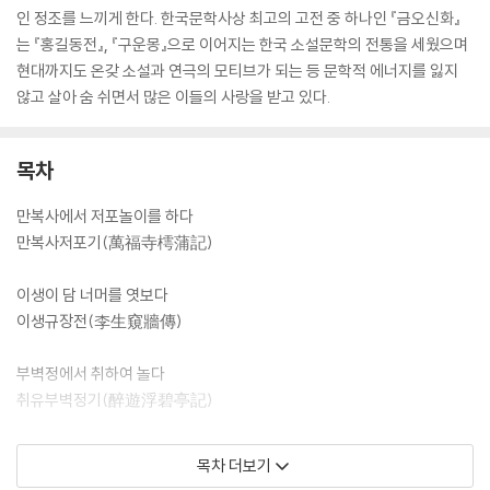
인 정조를 느끼게 한다. 한국문학사상 최고의 고전 중 하나인 『금오신화』
는 『홍길동전』, 『구운몽』으로 이어지는 한국 소설문학의 전통을 세웠으며
현대까지도 온갖 소설과 연극의 모티브가 되는 등 문학적 에너지를 잃지
않고 살아 숨 쉬면서 많은 이들의 사랑을 받고 있다.
목차
만복사에서 저포놀이를 하다
만복사저포기(萬福寺樗蒲記)
이생이 담 너머를 엿보다
이생규장전(李生窺牆傳)
부벽정에서 취하여 놀다
취유부벽정기(醉遊浮碧亭記)
남염부주에 가다
목차 더보기
남염부주지(南炎浮洲志)