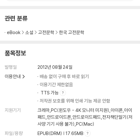
관련 분류
eBook
소설
고전문학
한국 고전문학
품목정보
발행일
2012년 08월 24일
이용안내
배송 없이 구매 후 바로 읽기
이용기간 제한없음
TTS 가능
저작권 보호를 위해 인쇄 기능 제공 안함
지원기기
크레마,PC(윈도우 - 4K 모니터 미지원),아이폰,아이
패드,안드로이드폰,안드로이드패드,전자책단말기(저
사양 기기 사용 불가),PC(Mac)
파일/용량
EPUB(DRM) | 17.65MB