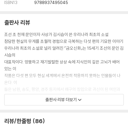
ISBN13
9788937495045
출판사 리뷰
조선 초 천재 문인이자 사상가 김시습이 쓴 우리나라 최초의 소설
참담한 현실의 무게를 초월적 경험으로 극복하는 다섯 편의 기묘한 이야기
우리나라 최초의 소설로 널리 알려진 『금오신화』는 15세기 조선의 문인 김
시습의
대표작이다. 엉뚱하고 재기발랄한 상상 속에 지식인의 깊은 고뇌가 배어
있는 이
작품은 다섯 편 모두 현실 세계에서 온전히 적응하지 못하는 인물들이 나
온다. 이
들은 남원, 송도, 평양, 경주 등지에서 왜구의 침입으로 귀신이 된 여인과
사랑에 빠
출판사 리뷰 더보기
지거나(「만복사저포기」) 천생의 연분을 만났으나 홍건적의 난 때문에 생
이별을 겪기
도 하고(「이생규장전」) 비참한 현실 속에서 염라대왕을 만나 정치 토론을
리뷰/한줄평
86
하거나(「남