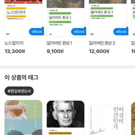
노스탈지아
잃어버린 환상 1
잃어버린 환상 2
잃
13,300
9,100
12,600
1
원
원
원
이 상품의 태그
#한강추천도서