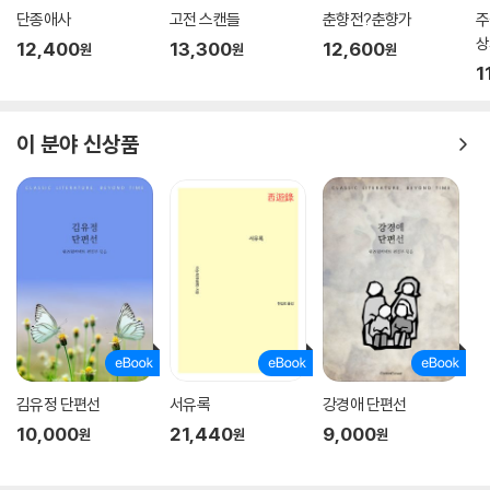
단종애사
고전 스캔들
춘향전?춘향가
주
상
12,400
13,300
12,600
원
원
원
1
이 분야 신상품
김유정 단편선
서유록
강경애 단편선
10,000
21,440
9,000
원
원
원