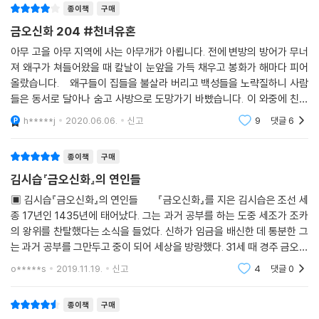
종이책
구매
금오신화 204 #천녀유혼
아무 고을 아무 지역에 사는 아무개가 아룁니다. 전에 변방의 방어가 무너
져 왜구가 쳐들어왔을 때 칼날이 눈앞을 가득 채우고 봉화가 해마다 피어
올랐습니다. 왜구들이 집들을 불살라 버리고 백성들을 노략질하니 사람
들은 동서로 달아나 숨고 사방으로 도망가기 바빴습니다. 이 와중에 친척
과 하인들이 뿔뿔이 흩어지고 말았습니다. 소녀는 냇버들처럼 연약한 몸
h*****j
2020.06.06.
신고
9
댓글
6
으로 멀리 갈
종이책
구매
김시습『금오신화』의 연인들
▣ 김시습『금오신화』의 연인들 『금오신화』를 지은 김시습은 조선 세
종 17년인 1435년에 태어났다. 그는 과거 공부를 하는 도중 세조가 조카
의 왕위를 찬탈했다는 소식을 들었다. 신하가 임금을 배신한 데 통분한 그
는 과거 공부를 그만두고 중이 되어 세상을 방랑했다. 31세 때 경주 금오산
에 자리를 잡았는데, 『금오신화』는 이때 창작된 것으로 보인다. 이 책에는
o*****s
2019.11.19.
신고
4
댓글
0
5
종이책
구매