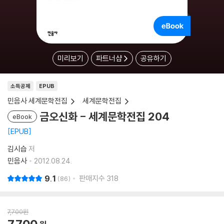
미리보기
파트너샵
공유하기
소득공제
EPUB
민음사 세계문학전집
세계문학전집
금오신화 - 세계문학전집 204
eBook
EPUB
김시습
저
민음사
2012.08.24.
9.1
판매지수
318
86
7,700
원