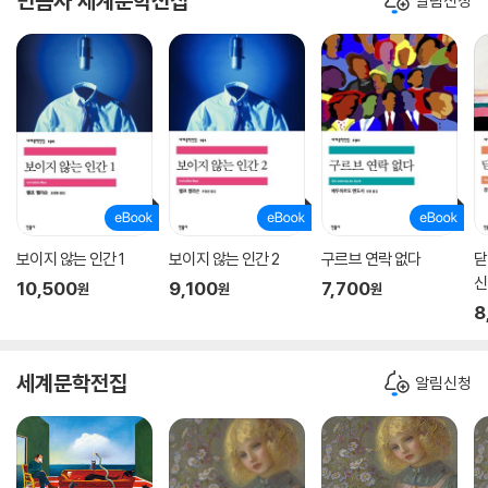
민음사 세계문학전집
알림신청
보이지 않는 인간 1
보이지 않는 인간 2
구르브 연락 없다
닫
신
10,500
9,100
7,700
원
원
원
8
세계문학전집
알림신청