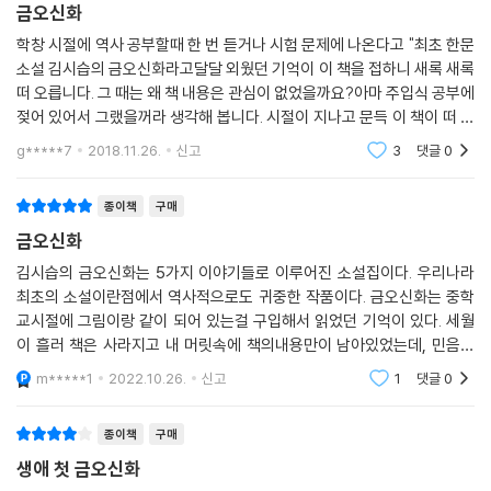
금오신화
학창 시절에 역사 공부할때 한 번 듣거나 시험 문제에 나온다고 "최초 한문
소설 김시습의 금오신화라고달달 외웠던 기억이 이 책을 접하니 새록 새록
떠 오릅니다. 그 때는 왜 책 내용은 관심이 없었을까요?아마 주입식 공부에
젖어 있어서 그랬을꺼라 생각해 봅니다. 시절이 지나고 문득 이 책이 떠 올
라 찿아보니자그마니 알찬 책이 눈에 들어와 구매해 보았습니다. 회학적인
g*****7
2018.11.26.
신고
3
댓글
0
소설이지
종이책
구매
금오신화
김시습의 금오신화는 5가지 이야기들로 이루어진 소설집이다. 우리나라
최초의 소설이란점에서 역사적으로도 귀중한 작품이다. 금오신화는 중학
교시절에 그림이랑 같이 되어 있는걸 구입해서 읽었던 기억이 있다. 세월
이 흘러 책은 사라지고 내 머릿속에 책의내용만이 남아있었는데, 민음사
세계문학전집중에서 읽고싶었던 작품들을 수집하는중에 금오신화도 있어
m*****1
2022.10.26.
신고
1
댓글
0
서 다시금 구입하게 되었
종이책
구매
생애 첫 금오신화