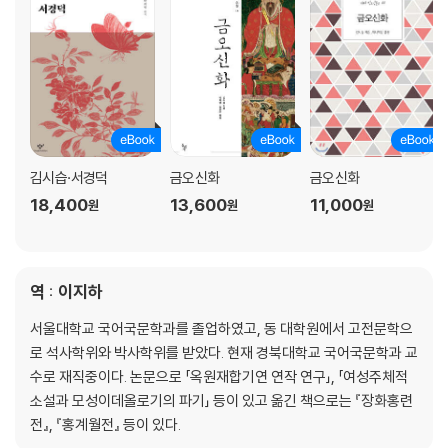
김시습·서경덕
금오신화
금오신화
18,400
13,600
11,000
원
원
원
역 : 이지하
서울대학교 국어국문학과를 졸업하였고, 동 대학원에서 고전문학으
로 석사학위와 박사학위를 받았다. 현재 경북대학교 국어국문학과 교
수로 재직중이다. 논문으로 「옥원재합기연 연작 연구」, 「여성주체적
소설과 모성이데올로기의 파기」 등이 있고 옮긴 책으로는 『장화홍련
전』, 『홍계월전』 등이 있다.