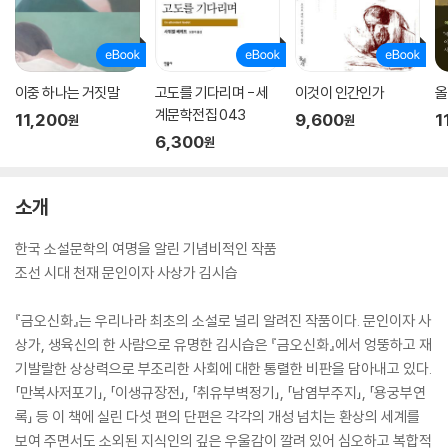
이중 하나는 거짓말
고도를 기다리며 - 세
이것이 인간인가
올
계문학전집 043
11,200
9,600
1
원
원
6,300
원
소개
한국 소설문학의 여명을 알린 기념비적인 작품
조선 시대 천재 문인이자 사상가 김시습
『금오신화』는 우리나라 최초의 소설로 널리 알려진 작품이다. 문인이자 사
상가, 생육신의 한 사람으로 유명한 김시습은 『금오신화』에서 엉뚱하고 재
기발랄한 상상력으로 부조리한 사회에 대한 통렬한 비판을 담아내고 있다.
「만복사저포기」, 「이생규장전」, 「취유부벽정기」, 「남염부주지」, 「용궁부연
록」 등 이 책에 실린 다섯 편의 단편은 각각의 개성 넘치는 환상의 세계를
보여 주면서도 소외된 지식인의 깊은 우울감이 깔려 있어 심오하고 복합적