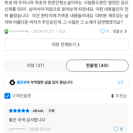
학생 때 우리나라 최초의 한문단편소설이라는 시험용으로만 알았던 금오
신화를 50이 넘어서야 처음으로 읽어보게 되었네요. 이런 내용들인지 전
혀 몰랐습니다. 이건 판타지에 가까운 내용들이네요. 대부분 재주있는 남
자와 아름다운 여자가 주인공인게..그 시절은 그 소재가 당연했겠지요?
s*******k
2024.07.27.
신고
1
댓글
0
리뷰 전체보기
리뷰
37
한줄평
49
클린봇
이 부적절한 글을 감지 중입니다.
설정
구매한줄평
추천순
eBook
구매
좋은 국역 감사합니다
s******1
2026.03.22.
0