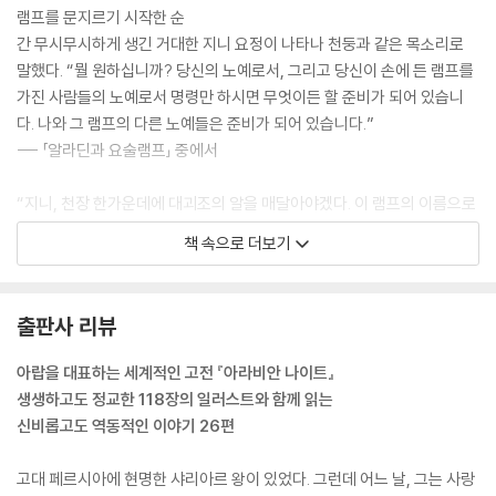
램프를 문지르기 시작한 순
간 무시무시하게 생긴 거대한 지니 요정이 나타나 천둥과 같은 목소리로
말했다. “뭘 원하십니까? 당신의 노예로서, 그리고 당신이 손에 든 램프를
가진 사람들의 노예로서 명령만 하시면 무엇이든 할 준비가 되어 있습니
다. 나와 그 램프의 다른 노예들은 준비가 되어 있습니다.”
--- 「알라딘과 요술램프」 중에서
“지니, 천장 한가운데에 대괴조의 알을 매달아야겠다. 이 램프의 이름으로
명령하니 즉시 실행에 옮기도록 하여라.” 하고 알라딘이 말했다. 알라딘이
책 속으로 더보기
이 말을 하자마자 지니 요정이 홀이 흔들릴 정도로 어마어마하게 크고 끔
찍한 소리로 고함을 질러 알라딘이 서 있을 수 없을 지경이었다. “뭐라고!
이런 죽일 놈 같으니라고!”
출판사 리뷰
--- 「알라딘과 요술램프」 중에서
아랍을 대표하는 세계적인 고전 『아라비안 나이트』
알리바바가 춤을 주문하자 그녀는 우아하게 몸을 움직이기 시작했다. 코지
생생하고도 정교한 118장의 일러스트와 함께 읽는
아 후세인은 춤을 지켜보고 있었지만 속으로는 알리바바를 죽일 기회를 엿
신비롭고도 역동적인 이야기 26편
보고 있었다.
모르지아나는 한동안 춤을 추다가 단검을 오른손에 쥐고 자신을 찌르는 척
고대 페르시아에 현명한 샤리아르 왕이 있었다. 그런데 어느 날, 그는 사랑
하면서 격렬하게 춤을 추었다. 그러다 몸을 빙 돌리면서 코지아 후세인의