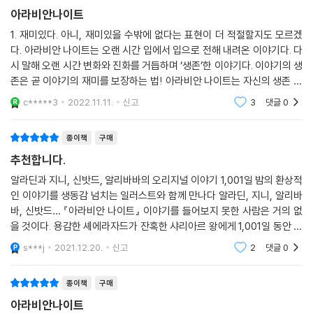
『아라비안 나이트』에 담긴 다양한 이야기들은 오늘날까지도 우리 곁에서
아라비안나이트
살아 숨쉬고 있다. 「알라딘과 요술램프」를 재구성한 디즈니의 [알라딘],
「신밧드의 모험」에서 힌트를 얻은 [캐리비안의 해적], 중국 최고의 사업가
1. 재미있다. 아니, 재미있을 수밖에 없다는 표현이 더 적절할지도 모르겠
다. 아라비안 나이트는 오랜 시간 입에서 입으로 전해 내려온 이야기다. 다
라 불리는 마윈의 알리바바 그룹 등 『아라비안 나이트』는 수많은 콘텐츠의
시 말해 오랜 시간 변화와 진화를 거듭하며 ‘생존’한 이야기다. 이야기의 생
원천이 되었다. 이제 현대지성 클래식으로 재탄생한 『아라비안 나이트』와
존은 곧 이야기의 재미를 보장하는 법! 아라비안 나이트는 자신의 생존 자
함께 이국적이고도 매력적인 이야기의 샘 속으로 빠져보자.
체로서 증명하듯 그야말로 재미있는 이야기들의 집합이다. 구태여 재미에
c*****3
2022.11.11.
신고
3
댓글
0
대한 주관
종이책
구매
추천합니다.
알라딘과 지니, 신밧드, 알리바바의 오리지널 이야기 1,001일 밤의 환상적
인 이야기를 생동감 넘치는 일러스트와 함께 만나다 알라딘, 지니, 알리바
바, 신밧드… 『아라비안 나이트』 이야기를 들어보지 못한 사람은 거의 없
을 것이다. 용감한 셰에라자드가 잔혹한 샤리아르 왕에게 1,001일 동안 매
일 밤마다 매력적인 이야기를 들려주기 때문에 ‘천일야화千一夜話’라고
s***j
2021.12.20.
신고
2
댓글
0
도 불린다. 그
종이책
구매
아라비안나이트