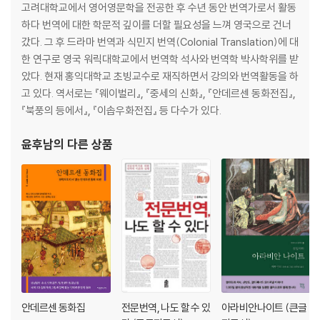
고려대학교에서 영어영문학을 전공한 후 수년 동안 번역가로서 활동
하다 번역에 대한 학문적 깊이를 더할 필요성을 느껴 영국으로 건너
갔다. 그 후 드라마 번역과 식민지 번역(Colonial Translation)에 대
한 연구로 영국 워릭대학교에서 번역학 석사와 번역학 박사학위를 받
았다. 현재 홍익대학교 초빙교수로 재직하면서 강의와 번역활동을 하
고 있다. 역서로는 『웨이벌리』, 『중세의 신화』, 『안데르센 동화전집』,
『북풍의 등에서』, 『이솝우화전집』 등 다수가 있다.
윤후남
의 다른 상품
안데르센 동화집
전문번역, 나도 할 수 있
아라비안나이트 (큰글