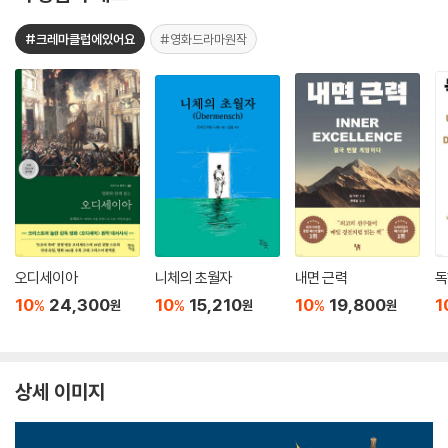
#크레마클럽에있어요
#영화드라마원작
오디세이아
니체의 초월자
내면 근력
독
10
24,300
10
15,210
10
19,800
1
%
%
%
원
원
원
상세 이미지