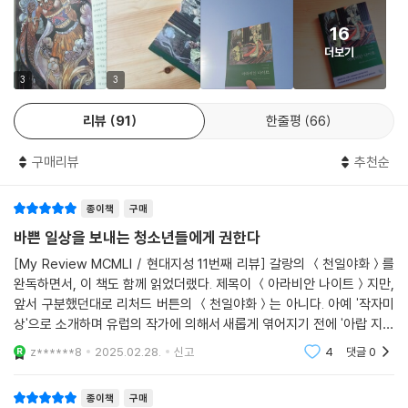
--- 「벌을 받은 대신(大臣)에 관한 이야기」 중에서
랐던 이야기들을 새롭게 접할 수 있다. 예를 들어, 중국 소년 알라딘이 어느
16
날 아프리카에서 온 마법사를 만나게 되면서 우리가 잘 아는 램프와 지니
그런데 해가 저물 무렵 갑자기 하늘이 짙은 구름으로 뒤덮인 듯이 캄캄해
더보기
의 이야기가 시작되는 식이다. 또 「신밧드의 모험」, 「알리바바와 40인의
지는 거야. 갑자기 주위가 어두워져서 깜짝 놀랐지. 하지만 그렇게 해를 가
도둑」과 같이 『아라비안 나이트』에서 가장 유명한 이야기 외에도 아메드
3
3
리며 나를 향해 날아오는 거대한 새를 보고는 그보다 더 놀라고 말았어.
왕자와 페리 바누 요정 이야기, 목이 잘린 채로 폭군에게 복수한 의사 두반
--- 「신밧드의 두 번째 항해 이야기」 중에서
리뷰
91
한줄평
66
의 이야기 등 낯설고 흥미로운 이야기들이 가득하다.
아부 하산은 눈부신 물건들을 보고 놀라서 입을 다물 수가 없었으며 모든
구매리뷰
추천순
게 꿈이라고 생각했다. 하지만 꿈이 아니기를 바랐기 때문에 이렇게 중얼
생동감 넘치는 일러스트로 되살아난 『아라비안 나이트』
거렸다. “나는 왕이야.” 하지만 자신의 처지를 떠올리며 이렇게 덧붙였다.
종이책
구매
“꿈일 뿐이야. 지난밤에 손님을 접대하면서 내가 품었던 바람이 꿈으로 나
『아라비안 나이트』는 흥미진진한 이야기와 함께 아라비안 나이트 삽화가
바쁜 일상을 보내는 청소년들에게 권한다
타난 것뿐이야.” 그리고는 돌아누워 잠을 자려고 눈을 감았다. 바로 그때
중에서 최고라고 평가받는 르네 불의 생생한 일러스트 118장을 수록했다.
[My Review MCMLI / 현대지성 11번째 리뷰] 갈랑의 ＜천일야화＞를
노예가 매우 깊은 경의를 표하며 말했다. “폐하, 기도를 하러 가시기 위해
이전에 흑백으로 만나볼 수밖에 없었던 삽화들에 컬러를 입혀 새롭게 선보
완독하면서, 이 책도 함께 읽었더랬다. 제목이 ＜아라비안 나이트＞지만,
기상하실 시각입니다. 아침이 밝아오고 있사옵니다.”
인다. 중동 지방을 여행하면서 아랍의 문화를 직접 보고 경험한 불은 그 지
앞서 구분했던대로 리처드 버튼의 ＜천일야화＞는 아니다. 아예 '작자미
그 목소리에 아부 하산은 일어나 앉아 중얼거렸다. “이건 꿈일 리가 없어.”
식과 상상을 결합해 아름답고도 풍부한 삽화를 그려냈다. 100년 전에 그려
상'으로 소개하며 유럽의 작가에 의해서 새롭게 엮어지기 전에 '아랍 지역
--- 「아부 하산 또는 자면서 깨어 있는 자에 관한 이야기」 중에서
졌다고는 믿기지 않을 정도로 아름답고 정교한 일러스트는 각 이야기들에
에서 구전되던 이야기'라는 점을 강조하였다. 하지만 바로 뒤에 '엮은이'에
z******8
2025.02.28.
신고
4
댓글
0
따라 내용이 바뀌거나
활력을 불어넣는다.
종이책
구매