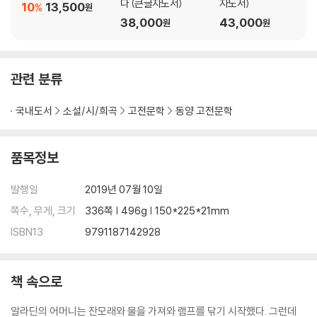
다 (큰글자도서)
자도서)
10
13,500
%
원
38,000
43,000
원
원
관련 분류
국내도서
소설/시/희곡
고전문학
동양 고전문학
품목정보
발행일
2019년 07월 10일
쪽수, 무게, 크기
336쪽 | 496g | 150*225*21mm
ISBN13
9791187142928
책 속으로
알라딘의 어머니는 잔모래와 물을 가져와 램프를 닦기 시작했다. 그런데