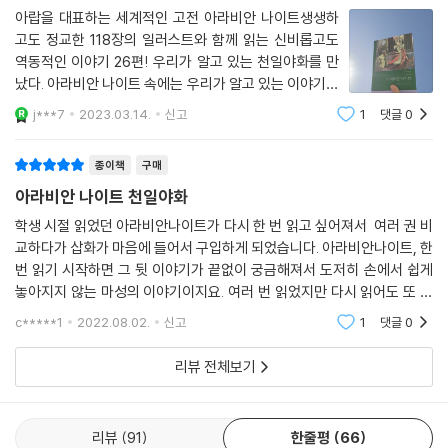
아랍을 대표하는 세계적인 고전 아라비안 나이트생생하
고도 정교한 118장의 일러스트와 함께 읽는 신비롭고도
역동적인 이야기 26편! 우리가 알고 있는 천일야화를 만
났다. 아라비안 나이트 속에는 우리가 알고 있는 이야기인
알라딘과 요술램프, 알리바바와 40인의 도둑이 등장하여
j***7
2023.03.14.
신고
1
댓글
0
익숙함 속에서 재밌게 읽을 수 있었다. 아라비안 나이트의
그 시작은 어땠을까? 샤르야르는 동생이 보고
종이책
구매
아라비안 나이트 천일야화
학생 시절 읽었던 아라비안나이트가 다시 한 번 읽고 싶어져서 여러 권 비
교하다가 삽화가 마음에 들어서 구입하게 되었습니다. 아라비안나이트, 한
번 읽기 시작하면 그 뒷 이야기가 끝없이 궁금해져서 도저히 손에서 쉽게
놓아지지 않는 마성의 이야기이지요. 여러 번 읽었지만 다시 읽어도 또 새
롭습니다. 재미 속에서 교훈을 얻고 삶의 지혜를 배우는 이야기들인 것 같
c*****1
2022.08.02.
신고
1
댓글
0
습니다.
리뷰 전체보기
리뷰
91
한줄평
66