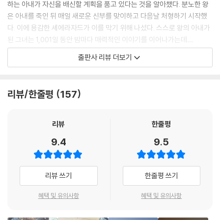
하는 아내가 자신을 배신할 계획을 품고 있다는 것을 알아챘다. 분노한 왕
가슴에 단검을 깊이 찔러 죽여 버렸다.
은 아내를 죽인 뒤 매일 새로운 신부를 맞이하고 다음날 처형하기 시작했
--- 「알리바바와 40인의 도둑」 중에서
다. 이에 용감한 셰에라자드가 이를 막기 위해 나섰다. 스스로 왕의 아내가
된 그녀는 1,001일 동안 밤마다 매력적인 이야기를 이어나가는데…
처음 100년 동안 갇혀 있으면서 누군가 나를 100년 안에 구해 준다면 부
출판사 리뷰 더보기
자로 만들어 주겠다고 맹세했지. 그 다음 100년 동안 갇혀 있을 때에는 나
‘천일야화千一夜話’라고도 불리는 『아라비안 나이트』는 원래 아랍에서
를 구해 주는 자에게 이 세상에 있는 온갖 보물들을 다 캐내어 주겠다고 맹
전해지는 작자 미상의 이야기들을 한데 모은 책이다. 분량도 분량이거니와
세했어. 그리고 300년째 갇혀 있을 때는 나를 구해 준 자에게 강력한 군주
미로같이 얽힌 이야기 때문에 방대한 원작을 제대로 읽어본 독자는 얼마
리뷰/한줄평
157
가 되게 해주고 항상 그의 옆에 머물면서 날마다 세 가지 요청을 들어주겠
없을 것이다. 그래서 이 책에서는 「알라딘과 요술램프」, 「알리바바와 40인
다고 맹세했어. 그래도 아무도 구해주는 이가 없자 화가 나고 미칠 지경이
의 도둑」, 「신밧드의 모험」 등 독자들이 가장 궁금해 하고 재밌게 읽을 수
었지. 이렇게 오랫동안 날 가둬두다니, 누군가 날 구해주면 이번에는 가차
있는 총 26편의 이야기를 선별하여 담았다. 지니와 요정과 공주와 왕자들
리뷰
한줄평
없이 죽여 버리겠노라고 맹세했지.
이 활약하는 『아라비안 나이트』의 세계로 빠져 보자.
9.4
9.5
--- 「어부에 관한 이야기」 중에서
왕은 두반의 손에서 책을 낚아채가며 사형집행인에게 목을 치라 명령했다.
알라딘은 사실 중국인이었다? 익숙한 천일야화의 새로운 모습을 엿보다
리뷰 쓰기
한줄평 쓰기
단칼에 잘린 머리는 큰 그릇 속으로 굴러떨어졌다. 그런데 머리가 책커버
위로 떨어지자마자 피가 멈추는 게 아닌가. 그리고 왕과 모든 구경꾼들에
아랍에서 1,001이라는 숫자는 영원함을 의미한다고 한다. 1,001일 동안 이
혜택 및 유의사항
혜택 및 유의사항
게 놀랍게도 두 눈을 뜨더니 이렇게 말하는 것이었다.
어지는 이야기들은 우리에게 끊임없이 새로운 모습을 보여준다. 『아라비
“폐하, 책을 펼치시겠사옵니까?”
안 나이트』에서는 「알라딘과 요술램프」 등 제목은 익숙하지만 자세히는 몰