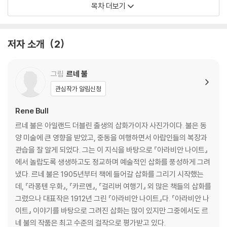
목차 더보기
-벌을 받은 대신(大臣)에 관한 이야기
7장. 어부의 또 다른 모험
-검은 섬에 사는 젊은 왕에 관한 이야기
저자 소개
2
8장. 뱃사람 신밧드의 모험
-신밧드의 두 번째 항해 이야기
-신밧드의 세 번째 항해 이야기
그림
르네 불
-신밧드의 네 번째 항해 이야기
관심작가 알림신청
-신밧드의 다섯 번째 항해 이야기
-신밧드의 여섯 번째 항해 이야기
Rene Bull
-신밧드의 일곱 번째이자 마지막 항해 이야기
르네 불은 아일랜드 더블린 출생의 삽화가이자 사진가이다. 불은 동
9장. 아메드 왕자와 페리 바누 요정 이야기
양 미술에 큰 영향을 받았고, 중동을 여행하면서 아랍인들의 복장과
10장. 하룬 알 라시드 왕의 모험
관습을 잘 알게 되었다. 그는 이 지식을 바탕으로 『아라비안 나이트』
-바바 압달라의 이야기
에서 놀랍도록 생생하고도 정교하며 예술적인 삽화를 풍성하게 그려
-시에드 누만 이야기
냈다. 르네 불은 1905년부터 책에 들어갈 삽화를 그리기 시작했는
-코기아 하산 알하발 이야기
데, 『라퐁텐 우화』, 『카르멘』, 『걸리버 여행기』 외 많은 책들의 삽화를
11장. 바그다드의 상인 알리 코기아 이야기
그렸으나 대표작은 1912년 그린 『아라비안 나이트』다. 『아라비안 나
12장. 아부 하산 또는 자면서 깨어 있는 자에 관한 이야기
이트』 이야기를 바탕으로 그려진 삽화는 많이 있지만 그중에서도 르
네 불의 작품은 최고 수준의 걸작으로 평가받고 있다.