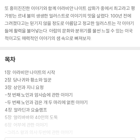
또 흥미진진한 이야기와 함께 아라비안 나이트 삽화가 중에서 최고라고 평
가받는 르네 불의 생생한 일러스트로 이야기의 맛을 살렸다. 100년 전에
그려졌다고는 믿기지 않을 정도로 아름답고 정교한 일러스트는 각 이야기
들에 활력을 불어넣는다. 아랍의 문화와 분위기를 물씬 느낄 수 있는 이국
적이고도 매력적인 이야기의 샘 속으로 빠져보자.
목차
1장. 아라비안 나이트의 시작
2장. 당나귀와 황소와 일꾼
3장. 상인과 지니 요정
-첫 번째 노인과 암사슴에 관한 이야기
-두 번째 노인과 검은 개 두 마리에 얽힌 이야기
4장. 알라딘과 요술램프
5장. 알리바바와 40인의 도둑
6장. 어부에 관한 이야기
-그리스 왕과 의사 두반에 관한 이야기
-남편과 앵무새에 관한 이야기