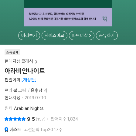
미리보기
사이즈비교
파트너샵
공유하기
소득공제
현대지성 클래식
아라비안나이트
천일야화
개정판
르네 불
그림
윤후남
역
현대지성
2019.07.10.
원제
Arabian Nights
9.5
판매지수
1,824
157
베스트
고전문학 top20 17주