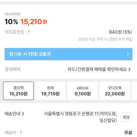
16,900
원
10
15,210
YES포인트
840원 (5%)
5만원 이상 구매 시 2천원 추가 적립
앱 다운 시 1천원 상품권
결제혜택
카드/간편결제 혜택을 확인하세요
종이책
원제
eBook
오디오북
15,210
원
19,710
원
9,100
원
22,000
원
배송안내
서울특별시 영등포구 은행로 11(여의도동,
변경
일신빌딩)
배송비
무료