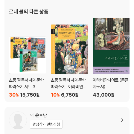
마지막 이야기
르네 불
의 다른 상품
초등 필독서 세계문학
초등 필독서 세계문학
아라비안나이트 (큰글
따라쓰기 세트 3
따라쓰기 : 아라비안나
자도서)
이트
30
15,750
10
6,750
43,000
%
%
원
원
원
역
윤후남
관심작가 알림신청