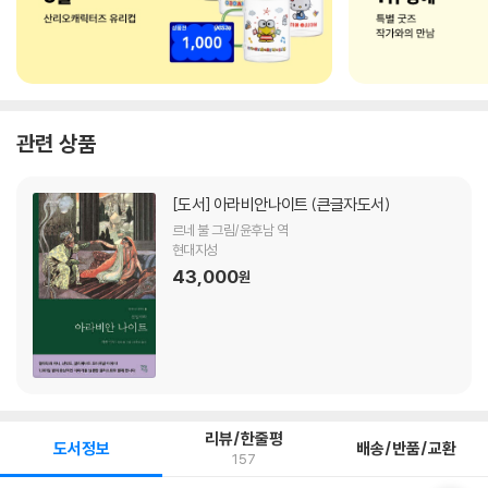
관련 상품
[도서]
아라비안나이트 (큰글자도서)
르네 불 그림/윤후남 역
현대지성
43,000
원
리뷰/한줄평
도서정보
배송/반품/교환
157