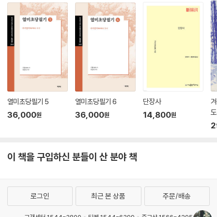
열미초당필기 5
열미초당필기 6
단장사
겨
도
36,000
36,000
14,800
원
원
원
2
이 책을 구입하신 분들이 산 분야 책
로그인
최근 본 상품
주문/배송
고객센터 1544-3800
티켓 1544-6399
중고샵 1566-4295