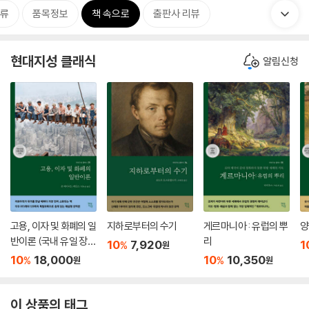
류
품목정보
책 속으로
출판사 리뷰
현대지성 클래식
알림신청
고용, 이자 및 화폐의 일
지하로부터의 수기
게르마니아 : 유럽의 뿌
양
반이론 (국내 유일 장별
리
10
7,920
1
%
원
해설 수록)
10
18,000
10
10,350
%
%
원
원
이 상품의 태그