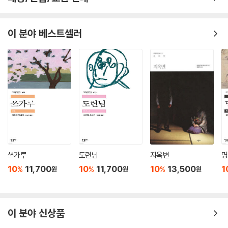
이 분야 베스트셀러
쓰가루
도련님
지옥변
명
10
11,700
10
11,700
10
13,500
1
%
%
%
원
원
원
이 분야 신상품