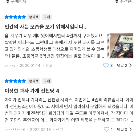
구매리뷰
추천순
멈추지 않을 정도로 재미있게 읽는다.
종이책
구매
『이상한 과자 가게 전천당』은 재미와 흥미, 그 이상의 가치를 남긴다. 행운
의 과자를 손에 넣었어도 자신이 어떻게 활용하느냐에 따라 그 결말은 상
인간의 사는 모습을 보기 위해서입니다..
당히 달라진다. 내가 바라는 행운, 그리고 그 행운을 둘러싼 나의 선택과 행
음..지우가 너무 재미있어해서벌써 4권까지 구매했네요..
동들에 권선징악의 결말이 더해져 독자들에게 교훈과 생각할 거리를 건넨
짤막한 에피소드..그런데 그 속에서 저 또한 과자를 고르
다.
고 있게되네요..초등학생들 대상으로 재미있게 볼 수 있는
책!!물론, 초등학교 6학년인 현진이는 별로 관심이 없네
요^^;이제는 전천당만 나오는 게 아니라 대결구도로..!!시
s***y
2020.01.14.
신고
3
댓글
2
험에 나올 부분만 알려주는 ＜족집게 통조림＞너무나 맘
에 드는 과자!! 그런데..꾀를 부리면 부릴수
종이책
구매
이상한 과자 가게 전천당 4
아이가 언제나 기다리는 전천당 시리즈, 이번에는 4권의 리뷰입니다. 아이
가 전천당4권이 나왔다고 저에게 먼저 알려줘서 구입하게 되었습니다. 마
법의 과자가게 전청당과 화앙당의 대결 구도로 이루어져서, 각 장마다 어
떤 고민의 주인공이 어느 과자가게의 어떤 제품을 선택하고 그 결과가 어
떠할지를 궁금해하게 구성되었다. 그래서 한 번 책을 읽기 시작하니 점점
t********6
2022.02.18.
신고
1
댓글
0
이상하리 만큼 빠져