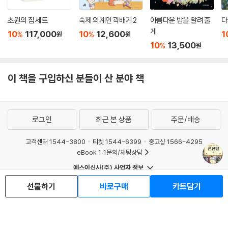
초원의 집 세트
숙제 외계인 곽배기 2
아름다운 밤을 알려 줄
다
게
10
117,000
10
12,600
1
%
%
원
원
10
13,500
%
원
이 책을 구입하신 분들이 산 분야 책
로그인
최근 본 상품
주문/배송
고객센터 1544-3800
티켓 1544-6399
중고샵 1566-4295
eBook 1:1문의/채팅상담
예스이십사(주) 사업자 정보
이용약관
개인정보처리방침
청소년보호정책
선물하기
바로구매
카트담기
PC버전
회사소개
거래처관계자께
도서홍보
광고
Copyright © YES24 Corp. All Rights Reserved.
MATOM2