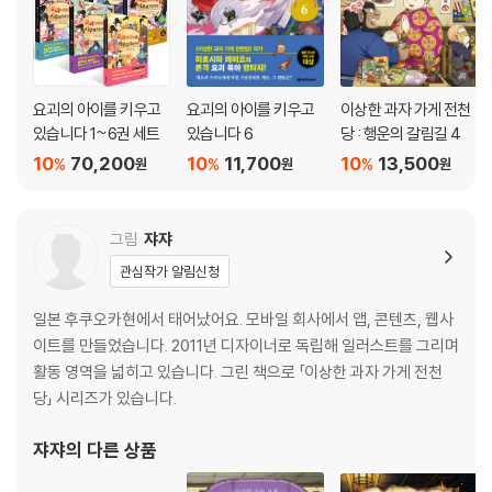
요괴의 아이를 키우고
요괴의 아이를 키우고
이상한 과자 가게 전천
있습니다 1~6권 세트
있습니다 6
당 : 행운의 갈림길 4
10
70,200
10
11,700
10
13,500
%
%
%
원
원
원
그림
쟈쟈
관심작가 알림신청
일본 후쿠오카현에서 태어났어요. 모바일 회사에서 앱, 콘텐츠, 웹사
이트를 만들었습니다. 2011년 디자이너로 독립해 일러스트를 그리며
활동 영역을 넓히고 있습니다. 그린 책으로 「이상한 과자 가게 전천
당」 시리즈가 있습니다.
쟈쟈
의 다른 상품