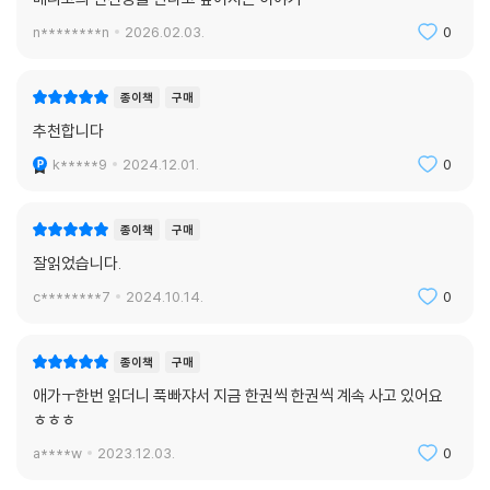
n********n
2026.02.03.
0
종이책
구매
추천합니다
k*****9
2024.12.01.
0
종이책
구매
잘읽었습니다.
c********7
2024.10.14.
0
종이책
구매
애가ㅜ한번 읽더니 푹빠쟈서 지금 한권씩 한권씩 계속 사고 있어요
ㅎㅎㅎ
a****w
2023.12.03.
0