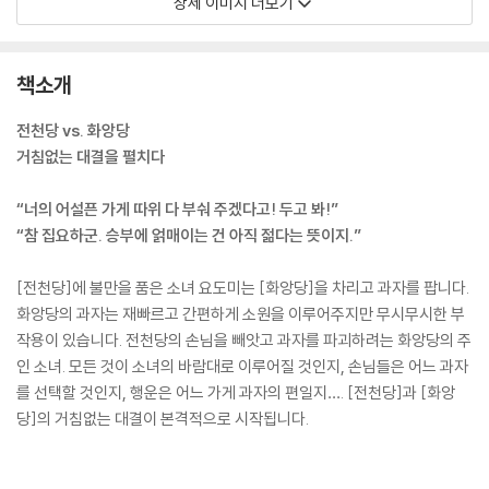
상세 이미지 더보기
책소개
전천당 vs. 화앙당
거침없는 대결을 펼치다
“너의 어설픈 가게 따위 다 부숴 주겠다고! 두고 봐!”
“참 집요하군. 승부에 얽매이는 건 아직 젊다는 뜻이지.”
[전천당]에 불만을 품은 소녀 요도미는 [화앙당]을 차리고 과자를 팝니다.
화앙당의 과자는 재빠르고 간편하게 소원을 이루어주지만 무시무시한 부
작용이 있습니다. 전천당의 손님을 빼앗고 과자를 파괴하려는 화앙당의 주
인 소녀. 모든 것이 소녀의 바람대로 이루어질 것인지, 손님들은 어느 과자
를 선택할 것인지, 행운은 어느 가게 과자의 편일지…. [전천당]과 [화앙
당]의 거침없는 대결이 본격적으로 시작됩니다.