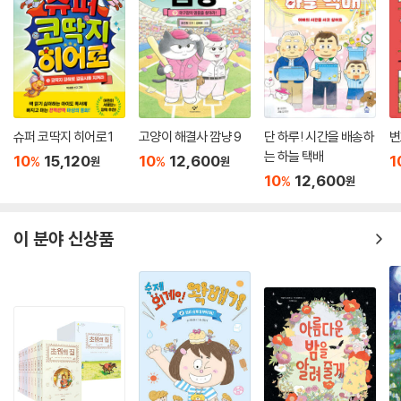
슈퍼 코딱지 히어로 1
고양이 해결사 깜냥 9
단 하루! 시간을 배송하
변
는 하늘 택배
10
15,120
10
12,600
1
%
%
원
원
10
12,600
%
원
이 분야 신상품