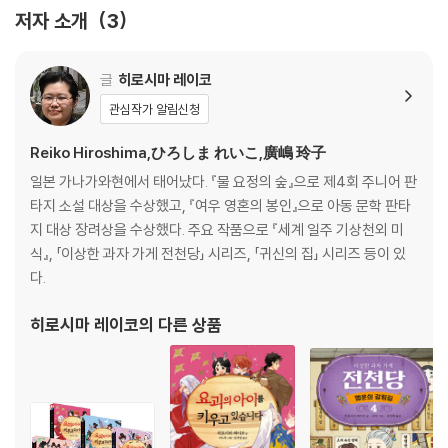
저자 소개
3
글
히로시마 레이코
관심작가 알림신청
Reiko Hiroshima,ひろしま れいこ,廣嶋 玲子
일본 가나가와현에서 태어났다. 『물 요정의 숲』으로 제4회 주니어 판
타지 소설 대상을 수상했고, 『여우 영혼의 봉인』으로 아동 문학 판타
지 대상 장려상을 수상했다. 주요 작품으로 『세계 일주 기상천외 미
식』, 「이상한 과자 가게 전천당」 시리즈, 「귀신의 집」 시리즈 등이 있
다.
히로시마 레이코
의 다른 상품