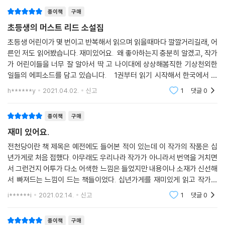
종이책
구매
초등생의 머스트 리드 소설집
초등생 어린이가 몇 번이고 반복해서 읽으며 읽을때마다 깔깔거리길래, 어
른인 저도 읽어봤습니다. 재미있어요. 왜 좋아하는지 충분히 알겠고, 작가
가 어린이들을 너무 잘 알아서 딱 고 나이대에 상상해봄직한 기상천외한
일들의 에피소드를 담고 있습니다. 1권부터 읽기 시작해서 한국에서 출
간된 전권 다 구입했구요, 한번 살때마다 아껴서 읽고 읽고 또 읽고, 절대
h******y
2021.04.02.
신고
1
댓글
0
버리지 못한
종이책
구매
재미 있어요.
전천당이란 책 제목은 예전에도 들어본 적이 있는데 이 작가의 작품은 십
년가게로 처음 접했다. 아무래도 우리나라 작가가 아니라서 번역을 거치면
서 그런건지 어투가 다소 어색한 느낌은 들었지만 내용이나 소재가 신선해
서 빠져드는 느낌이 드는 책들이었다. 십년가게를 재미있게 읽고 작가의
다른 작품을 찾던중 눈에 익은 전천당이라는 제목을 보고 구매하게 되었
i******i
2021.02.14.
신고
1
댓글
0
다. 소재도 신선
종이책
구매