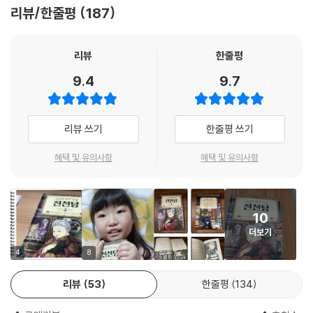
리뷰/한줄평
187
■ 새로운 인물의 등장으로 풍성해진 전천당 이야기
『이상한 과자 가게 전천당』 3권에서는 새로운 인물이 등장한다. 여덟 살 정
리뷰
한줄평
도의 앳된 여자 아이. 그 소녀는 [화앙당]의 주인으로 전천당의 손님을 가
9.4
9.7
로 채거나 전천당 손님과 화앙당 손님이 맞닥뜨리게 만들어 누구의 행운이
더 강한지 겨루게끔 한다. 평화로웠던 [전천당]에 의뭉스러운 이가 나타났
음으로 인해 긴장감이 감돈다. 그 소녀는 누구이고, 왜 [전천당]과 주인 베
리뷰 쓰기
한줄평 쓰기
니코 앞에 나타났을지 『이상한 과자 가게 전천당』 3권에서부터 새롭고 더
욱 흥미진진한 이야기가 시작된다.
혜택 및 유의사항
혜택 및 유의사항
■ 쉽고 빠른 전개, 흡입력 넘치는 스토리, 권선징악의 교훈까지
10
『이상한 과자 가게 전천당』은 문장 호흡이 짧고 군더더기 없이 깔끔한 문
더보기
체를 가졌다. 옴니버스 형식으로 구성되어 있고, 전개가 빠르며 흡입력이
강해 단숨에 읽어 내려간다. 몰입도가 높고 내용은 흥미진진하여 마치 애
4
8
니메이션을 보는 듯한 착각을 불러일으킬 정도다. 이 책이 갖고 있는 이야
리뷰
53
한줄평
134
기의 힘은 독서력이 부족한 아이들에게 징검다리 역할을 한다. 또한 웹소
설 및 모바일에 익숙한 아이들도 한 번 읽기 시작하면 뒷내용이 궁금하여