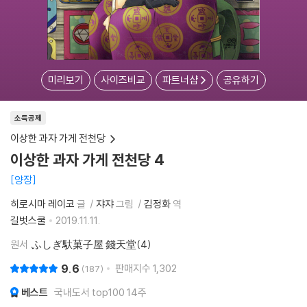
미리보기
사이즈비교
파트너샵
공유하기
소득공제
이상한 과자 가게 전천당
이상한 과자 가게 전천당 4
양장
히로시마 레이코
글
쟈쟈
그림
김정화
역
길벗스쿨
2019.11.11.
원서
ふしぎ馱菓子屋 錢天堂(4)
9.6
판매지수
1,302
187
베스트
국내도서 top100 14주