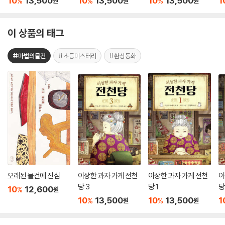
10
13,500
10
13,500
10
13,500
1
%
%
%
원
원
원
이 상품의 태그
#마법의물건
#초등미스터리
#환상동화
오래된 물건에 진심
이상한 과자 가게 전천
이상한 과자 가게 전천
이
당 3
당 1
당
10
12,600
%
원
10
13,500
10
13,500
1
%
%
원
원