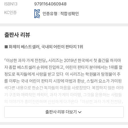
ISBN13
9791164060948
KC인증
인증유형 : 적합성확인
출판사 리뷰
■ 화제의 베스트셀러, 국내외 어린이 판타지 1위
『이상한 과자 가게 전천당』 시리즈는 2019년 한국에서 첫 출간을 하자마
자 종합 베스트셀러 순위에 진입하고, 어린이 판타지 분야에서는 1위를 할
정도로 독자들에게 사랑을 받고 있다. 이 시리즈는 학원물과 탐정물이 주
를 이루는 국내 어린이 판타지 시장에 마법과 환상, 스릴러 요소가 가미된
색다른 내용으로 한순간 독자들의 마음을 사로잡았다. 복잡하지 않은 이야
기 구조와 매력적인 캐릭터, 과자 가게의 아이템, 그것을 운용하는 사람들
의 이야기가 흥미진진하며 신선하게 다가온다. 『이상한 과자 가게 전천당』
에서 보여주는 인간의 욕심, 행복, 올바른 가치관을 추구하는 권선징악의
출판사 리뷰 더보기
내용은 대중적이며 보편적인 주제라서 아이부터 어른까지 즐겁게 읽을 수
있다.