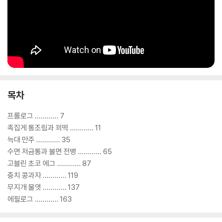
목차
프롤로그 ………… 7
족집게 통조림과 꾀떡 ………… 11
늑대 만주 ………… 35
수면 저금통과 불면 전병 ………… 65
고블린 초코 에그 ………… 87
충치 콩과자 ………… 119
무지개 물엿 ………… 137
에필로그 ………… 163