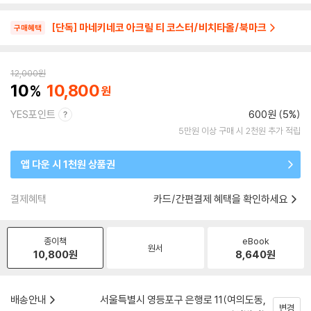
[단독] 마네키네코 아크릴 티 코스터/비치타올/북마크
구매혜택
12,000
원
10
10,800
YES포인트
600원 (5%)
5만원 이상 구매 시 2천원 추가 적립
앱 다운 시 1천원 상품권
결제혜택
카드/간편결제 혜택을 확인하세요
종이책
eBook
원서
10,800
원
8,640
원
배송안내
서울특별시 영등포구 은행로 11(여의도동,
변경