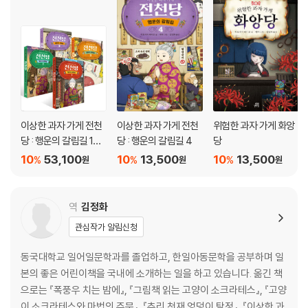
이상한 과자 가게 전천
이상한 과자 가게 전천
위험한 과자 가게 화앙
당 : 행운의 갈림길 1~4
당 : 행운의 갈림길 4
당
권 세트
10
53,100
10
13,500
10
13,500
%
%
%
원
원
원
역
김정화
관심작가 알림신청
동국대학교 일어일문학과를 졸업하고, 한일아동문학을 공부하며 일
본의 좋은 어린이책을 국내에 소개하는 일을 하고 있습니다. 옮긴 책
으로는 『폭풍우 치는 밤에』, 『그림책 읽는 고양이 소크라테스』, 『고양
이 소크라테스와 마법의 주문』, 『추리 천재 엉덩이 탐정』, 『이상한 과