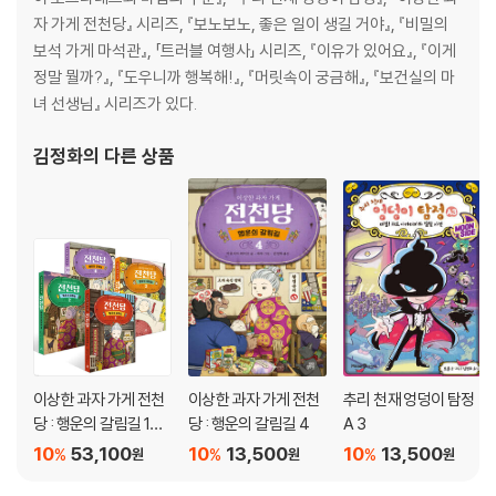
자 가게 전천당』 시리즈, 『보노보노, 좋은 일이 생길 거야』, 『비밀의
보석 가게 마석관』, 「트러블 여행사」 시리즈, 『이유가 있어요』, 『이게
정말 뭘까?』, 『도우니까 행복해!』, 『머릿속이 궁금해』, 『보건실의 마
녀 선생님』 시리즈가 있다.
김정화
의 다른 상품
이상한 과자 가게 전천
이상한 과자 가게 전천
추리 천재 엉덩이 탐정
당 : 행운의 갈림길 1~4
당 : 행운의 갈림길 4
A 3
권 세트
10
53,100
10
13,500
10
13,500
%
%
%
원
원
원