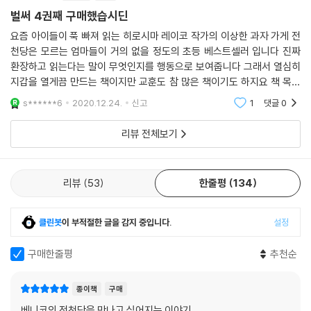
벌써 4권째 구매했습시딘
요즘 아이들이 푹 빠져 읽는 히로시마 레이코 작가의 이상한 과자 가게 전
천당은 모르는 엄마들이 거의 없을 정도의 초등 베스트셀러 입니다 진짜
환장하고 읽는다는 말이 무엇인지를 행동으로 보여줍니다 그래서 열심히
지갑을 열게끔 만드는 책이지만 교훈도 참 많은 책이기도 하지요 책 목차
만 봐도 가슴이 설레인다는 딸 아이의 말에 웃음이 빵 터졌어요~ 책 읽기
s******6
2020.12.24.
신고
1
댓글
0
시작하면 숨소리 한
리뷰 전체보기
리뷰
53
한줄평
134
클린봇
이 부적절한 글을 감지 중입니다.
설정
구매한줄평
추천순
종이책
구매
베니코의 전천당을 만나고 싶어지는 이야기