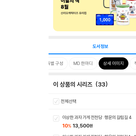
도서정보
시리즈
태그
특별 구성
MD 한마디
상세 이미지
이 상품의 시리즈
33
전체선택
이상한 과자 가게 전천당 : 행운의 갈림길 4
10
13,500
%
원