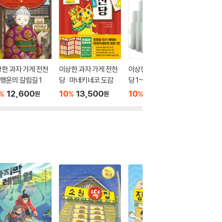
한 과자 가게 전천
이상한 과자 가게 전천
이상한 과자 가게 전천
이상한 
: 행운의 갈림길 1
당 : 마네키네코 도감
당 1~20권 세트
당 20
12,600
10
13,500
10
229,500
10
1
%
%
%
%
원
원
원