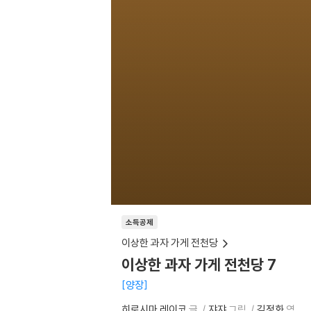
소득공제
이상한 과자 가게 전천당
이상한 과자 가게 전천당 7
양장
히로시마 레이코
글
쟈쟈
그림
김정화
역