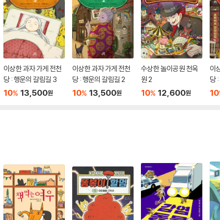
이상한 과자 가게 전천
이상한 과자 가게 전천
수상한 놀이공원 천옥
이상
당 : 행운의 갈림길 3
당 : 행운의 갈림길 2
원 2
당 
10
13,500
10
13,500
10
12,600
10
%
%
%
원
원
원