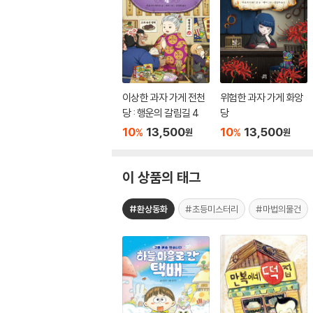
이상한 과자 가게 전천
위험한 과자 가게 화앙
당 : 행운의 갈림길 4
당
10
13,500
10
13,500
%
%
원
원
이 상품의 태그
#환상동화
#초등미스터리
#마법의물건