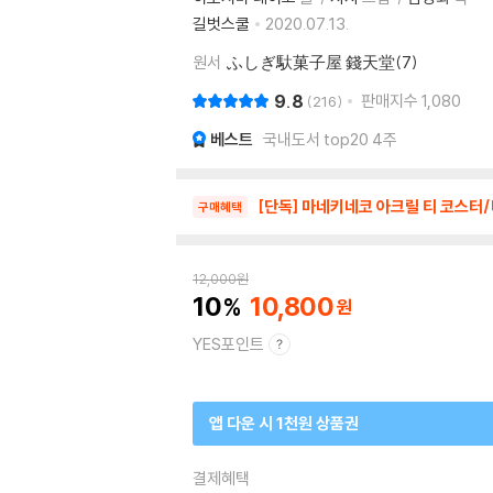
길벗스쿨
2020.07.13.
원서
ふしぎ馱菓子屋 錢天堂(7)
9.8
판매지수
1,080
216
베스트
국내도서 top20 4주
[단독] 마네키네코 아크릴 티 코스터
구매혜택
12,000
원
10
10,800
YES포인트
앱 다운 시 1천원 상품권
결제혜택