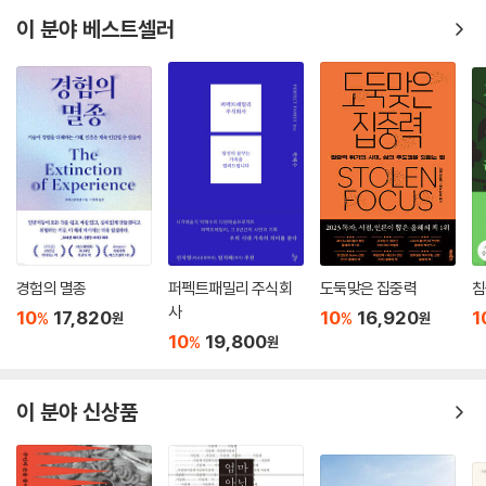
후 재택근무가 일상화되면서, ‘사무실 근무보다 더 효율적’이라는 반응들
이 분야 베스트셀러
이 여기저기서 등장했다. 반가운(한국직업능력개발원 연구위원)은 한국
노동자들의 과업 재량, 시간 자율 지수를 측정했을 때 다른 나라에 비해 현
저히 낮았음을 언급하며, 권력과 위계에 의해 작동하는 일터가 아니라 자
율과 재량의 일터가 필요하다고 역설한다. 이명호(여시재 기획위원)는 출
퇴근에 많은 비용이 낭비되는 현실을 진단하고, 생산성 높은 재택근무 일
상화를 위해 주거지가 곧 일터인 ‘직주일체의 시대’를 준비할 것을 주문한
다.
봉쇄와 거리두기로 삶의 공간과 생활에도 많은 변화가 찾아왔다. 요양시설
의 집단감염으로 드러난 한국의 병약한 돌봄 시스템을 날카롭게 지적하는
경험의 멸종
퍼펙트패밀리 주식회
도둑맞은 집중력
침
김보영(영남대학교 새마을국제개발학과 부교수)의 글과, 방역과 치료의
사
10
17,820
10
16,920
1
%
%
원
원
불평등을 ‘보건안보’ 측면에서 살펴본 정혜주(고려대학교 보건정책관리학
10
19,800
%
원
부 교수)의 글은 의료 문제가 불거진 현실에 비추어 특히 집중할 필요가 있
다. 김건우(카카오모빌리티 수석이코노미스트)는 코로나19 이후 이동량
증감률을 비교하며 항공사 등 다양한 교통/이동 산업이 겪은 지각변동이
이 분야 신상품
구체적으로 어떤 변화를 가져왔는지 분석하고, 이에 대한 대응 방안을 제
시한다.