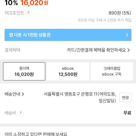
10
16,020
YES포인트
890원 (5%)
5만원 이상 구매 시 2천원 추가 적립
앱 다운 시 1천원 상품권
결제혜택
카드/간편결제 혜택을 확인하세요
종이책
eBook
크레마클럽
16,020
원
12,500
원
eBook 구독
배송안내
서울특별시 영등포구 은행로 11(여의도동,
변경
일신빌딩)
배송비
무료
이미 소장하고 있다면 판매해 보세요.