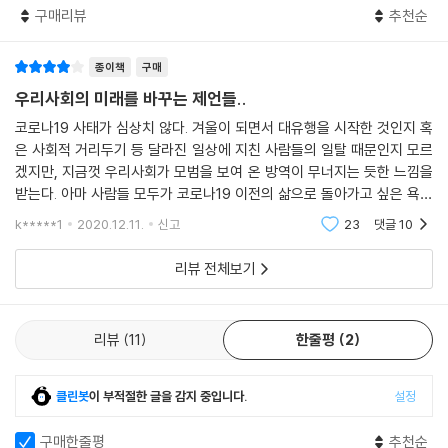
구매리뷰
추천순
“지금 코로나19로부터 회복한다는 것은 어떤 의미일까?
회복을 넘어선 ‘초회복’을 준비해야 하는 이유
종이책
구매
코로나19 팬데믹이 발발한 이후 국내외를 막론하고 수많은 예측들이 쏟아
우리사회의 미래를 바꾸는 제언들..
져 나왔고, 관련된 책들도 수없이 등장했다. 세계 경제의 변화에 대한 예측
코로나19 사태가 심상치 않다. 겨울이 되면서 대유행을 시작한 것인지 혹
도, 인류의 생활 양식이 근본적으로 변화할 것이라는 담론도 여기저기서
은 사회적 거리두기 등 달라진 일상에 지친 사람들의 일탈 때문인지 모르
제기된다. 그러나 우리에게 가장 중요한 것은 한국 사회의 미래다. 코로나1
겠지만, 지금껏 우리사회가 모범을 보여 온 방역이 무너지는 듯한 느낌을
9 이후, 한국 사회는 어떻게 변화하는 것일까? ‘K-방역’으로 다른 나라보
받는다. 아마 사람들 모두가 코로나19 이전의 삶으로 돌아가고 싶은 욕망
다 방역을 성공적으로 해나가고 있으니 괜찮은 것일까? 이 책의 저자들은
이 지금의 사태를 야기한 것이지 싶다. 그렇다면 우리들은 단순히 이전의
k*****1
2020.12.11.
신고
23
댓글
10
삶으로 돌아가기
그렇지 않다고 단언한다.
리뷰 전체보기
코로나19가 지금까지의 감염병과 다른 이유는 단순히 감염에 의한 건강
문제만이 핵심이 아니기 때문이다. 코로나19는 우리 사회가 외면하고 있
던 노동의 문제, 사회 인프라의 문제, 경제를 바라보는 관점의 문제, 교육
리뷰
11
한줄평
2
의 문제 등 취약하고 위태로운 사회 곳곳을 적나라하게 드러냈다. 성공적
‘K-방역’으로 가려지지 않는, 내리막 세상에 접어든 한국 사회를 정면으로
클린봇
이 부적절한 글을 감지 중입니다.
설정
마주하게 된 것이다.
구매한줄평
추천순