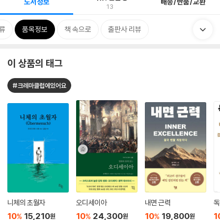
도서정보
배송/반품/교환
13
류
품목정보
책 속으로
출판사 리뷰
이 상품의 태그
#크레마클럽에있어요
니체의 초월자
오디세이아
내면 근력
독
10
15,210
10
24,300
10
19,800
1
%
%
%
원
원
원