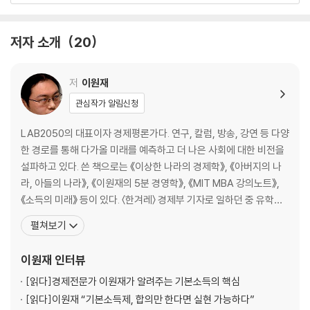
- 권력과 위계의 일터, 어떻게 뒤집을 것인가 _반가운
- 직주일체의 시대가 몰고 오는 변화들 _이명호
저자 소개
20
- 청년 일자리 멸종 시대, 디스토피아를 넘어서는 새로운 노동윤리 _변금
선
저
이원재
3장 봉쇄와 거리두기의 시대, 돌아보는 삶의 공간과 건강
관심작가 알림신청
- 생산하는 대도시를 넘어 상생과 회복의 도시로 _박숙현
LAB2050의 대표이자 경제평론가다. 연구, 칼럼, 방송, 강연 등 다양
- 멈추어버린 세계, 앞당겨진 이동의 미래 _김건우
한 경로를 통해 다가올 미래를 예측하고 더 나은 사회에 대한 비전을
- 사람을 떠넘기지 않는 돌봄 시스템 만들기 _김보영
설파하고 있다. 쓴 책으로는 《이상한 나라의 경제학》, 《아버지의 나
- 코로나 이후를 준비하는 보건의료의 미래 _정혜주
라, 아들의 나라》, 《이원재의 5분 경영학》, 《MIT MBA 강의노트》,
- 기후위기와 코로나19, 더 이상 낭비할 위기는 없다 _김병권
《소득의 미래》 등이 있다. 〈한겨레〉 경제부 기자로 일하던 중 유학을
떠나 미국 MIT 슬론스쿨 MBA 과정을 이수하고, 한국에 독립적인 싱
펼쳐보기
4장 교육과 배움, 새 시대의 작동법을 습득하라
크탱크를 세우겠다는 꿈을 안고 귀국했다. 삼성경제연구소 수석연구
원으로 일했고, 한겨레경제연구소를 설립해 5년 반 동안 소장을 지냈
이원재
인터뷰
- 비대면 교육, 대학의 존재 이유를 흔들다 _정지선
다. 이후 희망제작소 소장,
- 칸막이 교육 체제에서 열린 교육 체제로 _신철균
[읽다]
경제전문가 이원재가 알려주는 기본소득의 핵심
- 끊임없는 변화의 시대, 노동자의 새로운 생존전략 _반가운
[읽다]
이원재 “기본소득제, 합의만 한다면 실현 가능하다”