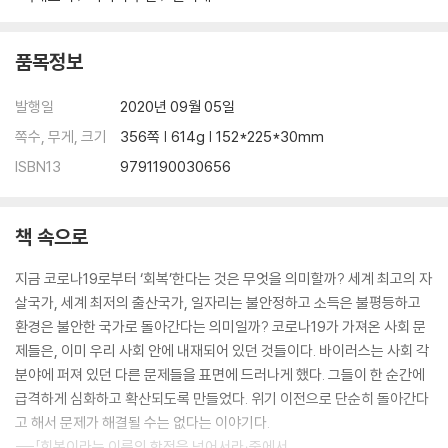
품목정보
발행일
2020년 09월 05일
쪽수, 무게, 크기
356쪽 | 614g | 152*225*30mm
ISBN13
9791190030656
책 속으로
지금 코로나19로부터 ‘회복’한다는 것은 무엇을 의미할까? 세계 최고의 자
살국가, 세계 최저의 출산국가, 일자리는 불안정하고 소득은 불평등하고
환경은 불안한 국가로 돌아간다는 의미일까? 코로나19가 가져온 사회 문
제들은, 이미 우리 사회 안에 내재되어 있던 것들이다. 바이러스는 사회 각
분야에 퍼져 있던 다른 문제들을 표면에 드러나게 했다. 그들이 한 순간에
급격하게 심화하고 확산되도록 만들었다. 위기 이전으로 단순히 돌아간다
고 해서 문제가 해결될 수는 없다는 이야기다.
---「회복이라는 이름의 함정을 넘어서라」중에서