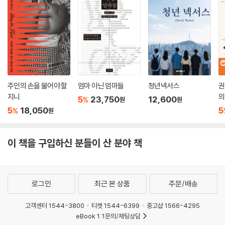
교육계 역시 갑작스런 비대면 수업 실시로 많은 시행착오를 겪고 있다. 책
에서는 출석과 평가, 학점 중심인 현재의 교육이 코로나 이후 변화해야 할
지점들을 짚어본다. 정지선(홍콩대학교 교육학과 조교수)은 대학의 역할
과 운영 방식에 근본적인 질문을 던진다. 신철균(강원대학교 자유전공학
부 조교수)은 기존의 천편일률적인 한국의 교육환경이 학생들의 학습 의
욕을 현저히 저하시켰음을 지적하고, 국내외 여러 연구와 보고서에서 제시
된 사례들을 통해 학생들을 ‘학교’와 ‘교실’에만 가두지 않는 창의적 교육의
주인의 손을 물어야 할
엄마 아닌 엄마들
청년넥서스
권
가능성을 보여준다.
지니
의
5
23,750
12,600
%
원
원
5
18,050
5
%
원
경제 분야에서는 코로나19 이후 전례가 없던 새로운 논의들이 등장하고
있다. 윤형중(정책 연구자)과 서재교(우리사회적경제연구소 대표)는 논
이 책을 구입하신 분들이 산 분야 책
란과 화제를 동시에 불러온 재난지원금과 지역화폐에 대한 세세한 분석을
담아냈다. 또한 이런 복지 지원 제도들이 원활하게 이루어지기 위한 정보
를 파악하고 관리할 수 있는 제도의 부재를 지적하며 ‘실시간 소득/매출 정
보 파악 시스템’이란 대안을 제시한 최현수(한국보건사회연구원 연구위
로그인
최근 본 상품
주문/배송
원)의 글도 주목할 만하다.
고객센터 1544-3800
티켓 1544-6399
중고샵 1566-4295
우리가 지금 정확히 어디에 서 있는지, 어디로 가고 있는지 정확히 판단하
eBook 1:1문의/채팅상담