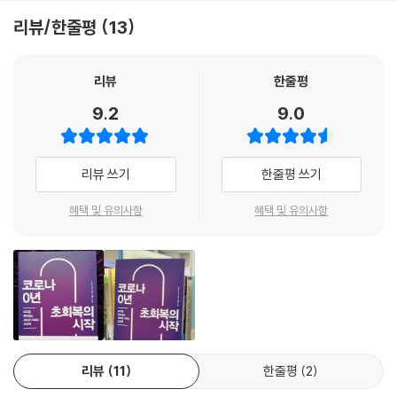
무너졌던 것처럼, 투명인간으로 취급되었던 많은 존재들이 다른 이들과 똑
리에 청년들의 절망은 날로 커진다. 기후변화를 비롯한 환경 문제는 이미
리뷰/한줄평
13
같이 바이러스를 옮길 수 있는 ‘사람’임을 깨닫게 된 것이다. 그러면서 감염
돌이키기에 너무 늦었다는 목소리까지 등장한 상황이다. 이렇게 절망적인
병에 쉽게 노출될 수 있는 그들의 열악한 환경도 같이 드러났다. 집단 감염
상황에서 코로나19라는 대재앙이 우리를 덮쳤다. 코로나19가 언제 끝을
과 사망의 발원지가 된 요양시설의 문제는 이렇게 떠넘기는 돌봄이 귀결되
맺게 될지는 아무도 대답할 수 없게 되었다.
리뷰
한줄평
는 현실을 그대로 보여준다. 그리고 조금 더 생각해보면 이는 일부의, 나와
9.2
9.0
상관없는 이야기가 아니라 내가 예상치 못한 사고나 질병으로 인하여, 다
모두가 코로나19 이전의 삶을 회복하고 싶어 한다. 그런데 코로나 이전의
행히 그러한 일이 일어나지 않는다고 하더라도 결국 나이가 듦으로 인해
한국 사회는 과연 돌아갈 만한 곳이었을까? 『코로나 0년 초회복의 시작』
살아 있는 한 피할 수 없는 나의 이야기다.
은 이러한 질문과 함께 과거로의 회복이 아닌 미래를 위한 ‘초회복’을 준비
리뷰 쓰기
한줄평 쓰기
---「사람을 떠넘기지 않는 돌봄 시스템 만들기」중에서
해야 한다고 역설하는 책이다. 기본소득 논의를 활발히 펼치며 대한민국
대표 혁신 싱크탱크로 자리 잡은 LAB2050이 기획하고, 노동, 경제, 교육
혜택 및 유의사항
혜택 및 유의사항
등 각 분야 최전선에서 활발한 연구 활동을 펼치고 정책 설계에 참여하는
전문가 19인이 집필해 전문성을 높였다. 기본소득 전문가인 경제평론가
이원재 LAB2050 대표를 비롯해, 손꼽히는 공공보건정책 전문가 정혜주
고려대 교수, 언론이 가장 주목하는 디지털·IT 칼럼니스트 박상현 사단법
인 코드 이사, 대중교통의 혁신을 이끄는 카카오모빌리티 디지털경제연구
소의 김건우 수석이코노미스트 등 집필진들은 이 책에서 ‘코로나 0년’을
맞이한 한국 사회를 냉철하게 진단하고, 대담한 변화를 위한 제언을 담았
리뷰
11
한줄평
2
다.