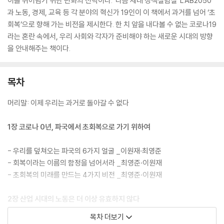
이를 뛰어넘기 위한 변화의 전략이다. ‘다음 세대 정책실험실’ LAB2050
과 노동, 경제, 교육 등 각 분야의 혁신가 19인이 이 책에서 과거를 넘어 ‘초
회복’으로 향해 가는 비전을 제시한다. 한 치 앞을 내다볼 수 없는 코로나19
라는 혼란 속에서, 우리 사회와 각자가 준비해야 하는 새로운 시대의 방향
을 안내해주는 책이다.
목차
머리말: 이제 우리는 과거로 돌아갈 수 없다
1장 코로나 0년, 파국에서 초회복으로 가기 위하여
- 우리를 덮쳐오는 파국의 6가지 얼굴 _이원재·최영준
- 회복이라는 이름의 함정을 넘어서라 _최영준·이원재
- 초회복의 미래를 만드는 4가지 비전 _최영준·이원재
2장 산업 시대의 노동은 더 이상 유효하지 않다
목차 더보기
- 단기근속 사회, 짧아도 좋은 노동을 위한 혁신 _황세원