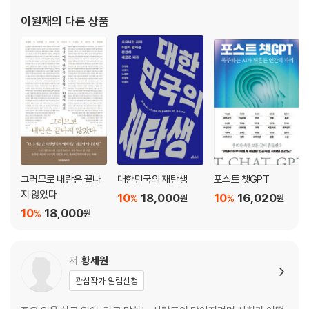
5장 파국을 막으려면 경제부터 뒤집어야 한다
이원재
의 다른 상품
- 마이너스 성장 시대, 경제의 채점 기준이 바뀐다 _이원재
- 빚 많은 정부는 위험한 정부일까 _전용복
- 재난지원금부터 기본소득까지, 더 넓은 안전망 만들기 _윤형중
- 지역화폐, 경제위기 속 구원투수가 될 수 있을까 _서재교
6장 위기의 순간, 사회는 우리를 지켜줄 수 있을까
- ‘K-방역’이 남긴 좋은 관료제라는 숙제 _김보영
그러므로 내란은 끝나
대한민국의 재탄생
포스트 챗GPT
- 데이터가 여는 ‘빅마더’ 복지 패러다임 _최현수
지 않았다
10
18,000
10
16,020
%
%
원
원
- 정보가 사람을 살리는 시대, 정보의 주인은 누구인가 _박상현
10
18,000
%
원
- 혁신의 시간이 다가온다 _구교준
주
저
황세원
저자 소개
관심작가 알림신청