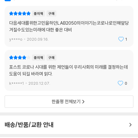
책에서 언급된 코로나19 초기 대규모 집단 감염이 발발한 청도 대남병원
은 요양병원이라는 돌봄 인프라의 부실한 단면을 보여준 대표적 예시이다.
종이책
구매
1~2인 가구, 맞벌이 가구 등이 늘면서 보호와 돌봄이 필요한 고령 환자가
다음세대를위한고민을하던LAB2050의이야기는코로나로인해앞당
집단 관리의 대상이 되었지만, 이들이 제대로 관리되지 않고 방치되었다.
겨질수도있는미래에 대한 좋은 대비
이렇게 가려져 있던 한국 사회의 균열들이 코로나19로 속속 드러나게 된
것이다. 이 책은 이러한 위기에서는 기존의 체제를 고쳐 쓰는 것으로는 충
y****o
2020.09.16.
1
분하지 않다고 말한다. 이 책의 저자들이 회복을 넘어선 ‘초회복’을 말하는
이유다.
종이책
구매
포스트 코로나 시대를 위한 제언들이 우리사회의 미래를 결정하는데
대한민국 대표 싱크탱크와 각 분야 최전선의 정책전문가들이
도움이 되길 바라며 읽다.
코로나 시대 이후를 내다보는 ‘초회복 전략’을 제시한다
k*****1
2020.12.07.
0
『코로나 0년 초회복의 시작』은 코로나19로 인해 수면 위로 떠오른 한국 사
회의 실태를 분야별로 현실에 맞게 분석하고 대안을 제시했다는 점에서 더
한줄평 전체보기
욱 주목해야 하는 책이다. 각 분야의 최전선에서 활발히 활동하는 저자들
은 여러 통계 자료와 실제 연구 데이터에 기반해 한국 사회를 날카롭게 들
여다본다.
배송/반품/교환 안내
노동에서는 ‘재택근무’와 ‘일자리’로 현실의 문제를 진단한다. 코로나19 이