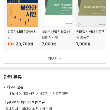
성공한 나라 불안한 시
서비스산업 일터혁신
일터혁신 실태 설문조
민
현황과 과제
사 및 분석
10
20,700
7,000
7,000
%
원
원
원
더보기
관련 분류
카테고리 분류
국내도서
사회 정치
사회학
사회학일반
수상내역 및 미디어 추천 분류
국내도서
미디어 추천
한겨레