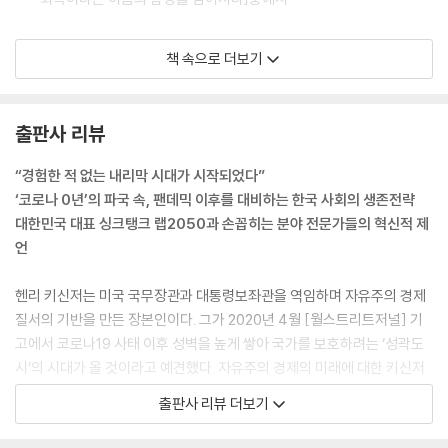
재택근무는 기본적으로 노동자에게 보다 많은 시간 자율을 주는 것이다.
책 속으로 더보기
노사 간 권력 관계의 핵심은 노동의 시간 주권에 대한 경영권의 통제인데,
대면 상황에서는 비공식적 상호작용을 통해서 보다 많은 위계와 권력 관계
가 작동하게 된다. 관리자가 자리만 비워도 해방감을 느끼는 경험을 직장
출판사 리뷰
인들은 다 해보았으리라. 이러한 상황에서 재택근무는 노동자가 보다 많은
권력을 갖는 것을 의미하고, 대면 상황에서 행했던 많은 감정노동을 더 이
“경험한 적 없는 내리막 시대가 시작되었다”
상 하지 않는 것을 의미한다. 우리는 이 감정노동이 사실상 월급에 포함된
‘코로나 0년’의 파국 속, 팬데믹 이후를 대비하는 한국 사회의 생존전략
것이라고 자조 섞인 목소리로 말하곤 하는데, 재택근무는 이 노동을 하지
대한민국 대표 싱크탱크 랩2050과 손꼽히는 분야 전문가들의 혁신적 제
않는 것을 의미한다. 지금까지 한국의 일터는 어땠을까? 다음 표(25-44
언
세 임금근로자 기준)을 보면 처참하다. 한국의 일터는 스스로 시간을 관리
하는 관행도 약하고, 노동자 스스로 업무 처리 방식을 결정하지도 못하며,
헨리 키신저는 미국 국무장관과 대통령보좌관을 역임하며 자유주의 경제
자신이 직접 문제를 해결하기 위해 골몰하지도 않는다.
질서의 기반을 만든 장본인이다. 그가 2020년 4월 [월스트리트저널] 기
---「권력과 위계의 일터, 어떻게 뒤집을 것인가」중에서
고에서 코로나19 사태 이후 성벽을 높게 쌓아 국가를 보호하려는 ‘성곽도
시’의 시대가 올 것이라고 예견했다. 자유주의 경제의 미래에 대한 키신저
코로나19는 역설적이게도 우리 사회에서 애써 외면하고 있는 사람들의 존
의 비관적 전망은 미래 사회가 여태껏 경험한 적 없는 파국으로 치달을 것
출판사 리뷰 더보기
재를 다시 각인하게 만든다. 초기 방역 모범 사례로 꼽혔던 싱가포르가 그
임을 예상케 한다. 국가 간 장벽이 높아지고, 극우 정당들이 득세하고 있다.
존재조차 제대로 인식되지 못했던 이주 노동자의 집단 거주 시설로 인해
그런가 하면 마이너스 성장으로 세계 경제가 치닫고 있고, 줄어드는 일자