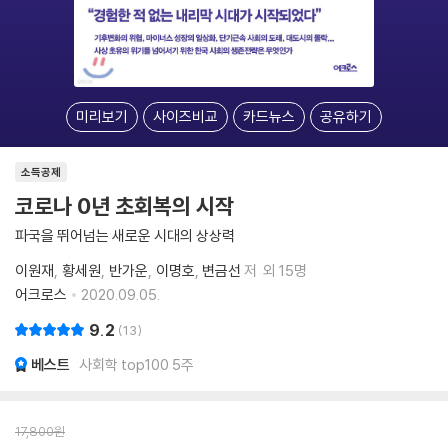
미리보기
사이즈비교
카드뉴스
공유하기
소득공제
코로나 0년 초회복의 시작
파국을 뛰어넘는 새로운 시대의 상상력
이원재
황세원
반가운
이명호
변금선
저
외 15명
어크로스
2020.09.05.
9.2
13
베스트
사회학 top100 5주
17,800
원