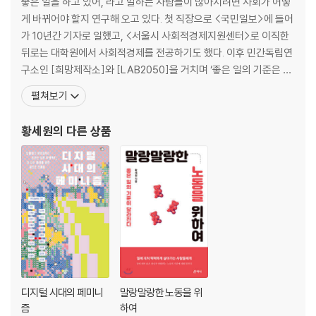
좋은 일을 하고 있어, 라고 말하는 사람들이 많아지려면 사회가 어떻
게 바뀌어야 할지 연구해 오고 있다. 첫 직장으로 <국민일보>에 들어
가 10년간 기자로 일했고, <서울시 사회적경제지원센터>로 이직한
뒤로는 대학원에서 사회적경제를 전공하기도 했다. 이후 민간독립연
구소인 [희망제작소]와 [LAB2050]을 거치며 ‘좋은 일의 기준은 무
엇인가?’라는 주제로 연구해 왔다. 특히 청년 세대와 지방도시 관점
펼쳐보기
에서의 좋은 일자리에 관심이 많다. 현재는 <일in연구소> 대표이며
대통령 소속 경제사회노동위원회 본위원회 공익위원, 대통령 직속
황세원
의 다른 상품
일자리위원회 자문위원, 행정안전부 청년 자립 및 활력
디지털 시대의 페미니
말랑말랑한 노동을 위
즘
하여