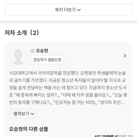
목차 더보기
2장 국경선이 왜 중요할까?
장벽의 역사
저자 소개
2
국경은 국가의 최소 안전선
분쟁을 부르는 국경선
영유권 분쟁은 왜 일어날까?
글
오승현
*부록 미래에는 국경 분쟁이 사라질까?
관심작가 알림신청
3장 피 흘리는 국경선
서강대학교에서 국어국문학을 전공했다. 오랫동안 학생들에게 논술
과 글쓰기를 가르쳤다. 지금은 청소년 독자들이 알아야 할 지식과 교
이스라엘-팔레스타인 분쟁
양을 쉽게 전달하는 책을 쓰는 데 힘쓰고 있다. 지금까지 청소년 도서
이스라엘 vs 아랍권 국가, 네 번의 중동 전쟁
로 『왜 중독에 빠지는 걸까?』, 『대체 왜 자꾸 꿈을 물어요?』, 『오늘 몇
러시아-우크라이나 전쟁
번의 동의를 구했나요?』, 『인공지능 쫌 아는 10대』, 『생각의 주인은
두 나라가 관리하는 지역, 카슈미르
나』 등을 썼다, 어린이 도서로는 『미술관에는 수상한 비밀이 산다』,
펼쳐보기
영토를 둘러싼 특이한 갈등
『지구에 옷이 너무 많다고?』, 『세계는 왜 끝없이 싸울까?』, 『지금은
*부록 멕시코 장벽
지구를 구할 시간』, 『차별은 세상을 병들게 해요』 등을 썼다. 『생각의
오승현
의 다른 상품
주인은 나』는 중학교