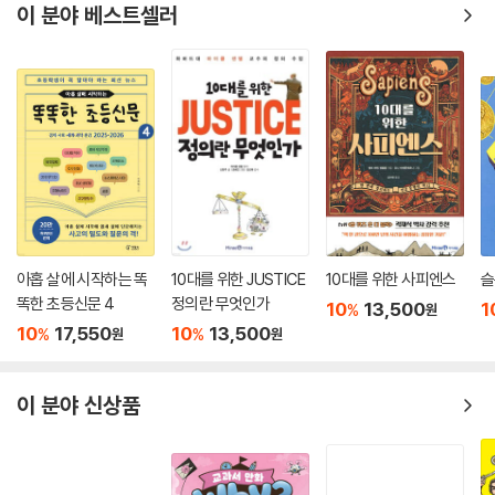
이 분야 베스트셀러
아홉 살에 시작하는 똑
10대를 위한 JUSTICE
10대를 위한 사피엔스
슬
똑한 초등신문 4
정의란 무엇인가
10
13,500
1
%
원
10
17,550
10
13,500
%
%
원
원
이 분야 신상품