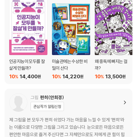
4장 선을 넘는 사람들
국경을 넘나든 역사
난민이 떠나는 이유
경제적 이주민
국경선이 담지 못한 사람들
국적이 없는 사람들, 무국적자
*부록 기후 난민도 난민일까? / 위험한 난민, 안전한 난민
인공지능이 모두를 잘
미술관에는 수상한 비
왜 중독에 빠지는 걸
5장 국경선을 넘어서
살게 만들까?
밀이 산다
까?
10
14,400
10
14,220
10
13,500
%
%
%
원
원
원
유럽 연합, 유럽을 하나로
난민 협약
국경을 넘어선 활동: 선을 지우는 사람들
그림
편히(안희경)
열림과 닫힘
관심작가 알림신청
*부록 외부로 닫힌 세계는 내부로도 닫혀요 / 국경을 막으면 벌어지는 일
제 그림을 본 모두가 편히 쉬었다 가는 마음을 느낄 수 있게 ‘편히’라
는 이름으로 다양한 그림을 그리고 있습니다. 눈으로든 마음으로든
편안한 마음으로 즐겨 주신다면 그 자체만으로도 저에게 큰 힘이 됩