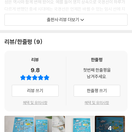
성은 역사와 함께 변해 왔어요. 예를 들어 영지 상속으로 국경선이 하루가
상에 인류가 등장한 이래 인류는 오랜 시간을 떠돌며 살았어요. 400년 전
다르게 변했던 중세 시대에는 국경선은 언제든 바뀔 수 있는 임시 선에 지
만 해도 세계 인구의 1/3이 유목 생활을 했어요. 즉, 한곳에 정착해 살지 않
나지 않았어요. 17세기에 국제 조약을 맺어 영토, 국민, 주권 3요소를 갖춘
출판사 리뷰 더보기
았어요. 지금도 3,000만 명 이상이 유목 생활을 한다고 해요.
근대 국가가 생겨나면서부터 국경선의 위상은 크게 높아졌죠. 국경선은 분
--- p.88
쟁의 원인이 되기도 했어요. 제국주의 시대에 강대국들은 자신들의 편의에
따라 마음대로 식민지의 국경선을 정했어요. 수많은 부족이 합쳐지고 갈라
리뷰/한줄평
9
장벽은 서로의 차이를 받아들이지 못할 때 만들어져요. 독일 나치가 유대
지며 분열이 일어났죠. 정치적 혼란은 내전을 일으켰고 많은 사상자를 냈
인을 게토 장벽에 가둔 것도 그 때문이죠. 그런데 나중에 독일 역시 베를린
어요. 난민들은 고향을 등지고 낯선 대륙으로 목숨을 건 여정을 떠났죠.
장벽에 갇혔어요. 누군가를 가둬서 괴롭히다 결국 자기도 갇힌 거예요. 베
리뷰
한줄평
를린 장벽이 무너진 것처럼 장벽은 영원하지 않아요. 장벽 안 사람들이 뜻
세계 각국에서 일어나는 국경 분쟁은 분쟁을 벌이는 당사국뿐만 아닌 전
9.8
을 모으고 힘을 합치면 어떠한 장벽도 무너뜨릴 수 있어요. 세계를 장벽 이
첫번째 한줄평을
인류에게 영향을 미쳐요. 러시아-우크라이나 전쟁으로 발생한 전 세계적
남겨주세요.
과 저으로 나눠서 멀어지게 만드는 시도를 세계 시민들이 막아야 해요.
인 물가 상승이 대표적인 예이죠. 〈선을 넘는 세계사〉는 국경이 만들어진
--- p.130
역사부터 오늘날 국경 지대에서 벌어지는 각종 분쟁까지 시간순으로 훑어
리뷰 쓰기
한줄평 쓰기
보며 현대 세계사를 이해하는 넓은 시야를 갖게 해 줘요. 러시아-우크라이
나 전쟁, 이스라엘-팔레스타인 분쟁처럼 현재 진행 중인 국제 분쟁도 함께
혜택 및 유의사항
혜택 및 유의사항
알아보며 세계 시민으로서 꼭 알아야 하는 국제 갈등을 이해할 수 있어요.
더 나아가 국경을 뛰어넘는 국제 사회의 연대를 강조하며 세계 평화를 위
해 인류가 가야 하는 방향에 관해 생각해 볼 수 있어요.
4