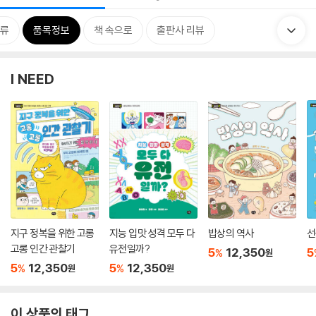
류
품목정보
책 속으로
출판사 리뷰
I NEED
지구 정복을 위한 고롱
지능 입맛 성격 모두 다
밥상의 역사
선
고롱 인간 관찰기
유전일까?
5
12,350
5
%
원
5
12,350
5
12,350
%
%
원
원
이 상품의 태그