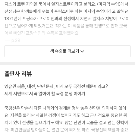
자스와 로렌 지역을 묶어서 알자스로렌이라고 불러요. 〈마지막 수업〉에서
선생님은 학생들에게 오늘이 프랑스어로 하는 마지막 수업이라고 말해요.
1871년에 프랑스가 프로이센과의 전쟁에서 지면서 알자스 지방이 프로이
센으로 넘어가게 되었거든요. 작가는 이 작품을 통해 전쟁으로 인해 모국
어를 빼앗긴 프랑스인의 슬픔을 표현했어요.
--- p.29
책 속으로 더보기
국경선은 국민의 안전을 지키고 국가 정체성을 유지시켜요. 국경선은 나라
의 안전과 보안에서 중요한 역할을 해요. 국경선을 통해 외부의 위협으로
부터 국민과 영토를 보호할 수 있어요. 예컨대 외국 군대가 다른 나라의 국
출판사 리뷰
경선을 넘으면 침략이에요. 또, 공항과 항만에서는 입국 심사를 통해 테러
범과 범죄자가 들어오는 걸 막고 마약이나 무기 등을 몰래 들여오진 않았
영유권 싸움, 내전, 난민 문제, 이게 모두 국경선 때문이라고?
는지 검사해요. 불법적인 경로로 국경선을 넘어 온 이민자들은 추방 절차
세계 시민으로서 꼭 알아야 할 국경 분쟁 이야기
를 거쳐 자기 나라로 되돌려 보내죠.
--- p.46
국경선은 단순히 다른 나라와의 경계를 정해 놓은 선만을 의미하지 않아
요. 자원을 둘러싼 치열한 경쟁이 벌어지기도 하고 군사적으로 중요한 위
우리는 집을 짓고 살아가요. 집에서 나와 학교나 직장에 갔다가 다시 집으
치에 있어 전쟁을 일으키기도 해요. 많은 난민이 목숨을 걸고 넘는 장벽이
로 돌아오죠. 너무나도 자연스러운 일상은 그리 오래되지 않았어요. 인류
자, 피란민들을 받아들이는 열린 문이 되기도 하죠. 국경선의 역할과 중요
가 집을 짓고 머물러 살기 시작한 지 1만 2,000년이 조금 넘었어요. 지구