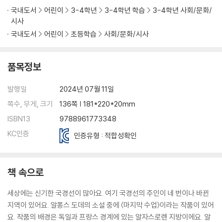
국내도서
어린이
3-4학년
3-4학년 학습
3-4학년 사회/문화/
시사
국내도서
어린이
초등학습
사회/문화/시사
품목정보
발행일
2024년 07월 11일
쪽수, 무게, 크기
136쪽 | 181*220*20mm
ISBN13
9788961773348
KC인증
인증유형 : 적합성확인
책 속으로
세상에는 신기한 국경선이 많아요. 여기 국경선의 주인이 네 번이나 바뀐
지역이 있어요. 알퐁스 도데의 소설 중에 〈마지막 수업〉이라는 작품이 있어
요. 작품의 배경은 독일과 프랑스 경계에 있는 알자스로렌 지방이에요. 알