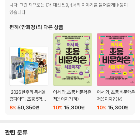
니다. 그린 책으로는 《욕 대신 말》, 《너의 이야기를 들어줄게!》 등이
있습니다.
편히(안희경)
의 다른 상품
[2026 한우리 독서올
어서 와, 초등 비문학은
어서 와, 초등 비문학은
림피아드] 초등 5학년
처음이지? (하)
처음이지? (상)
필독서 세트
8
50,350
10
15,300
10
15,300
%
%
%
원
원
원
관련 분류