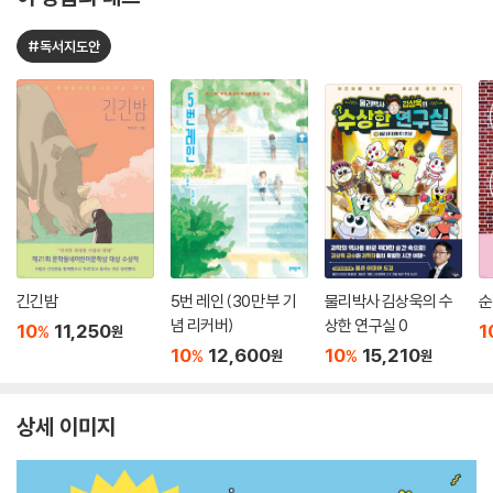
#독서지도안
긴긴밤
5번 레인 (30만 부 기
물리박사 김상욱의 수
순
념 리커버)
상한 연구실 0
10
11,250
1
%
원
10
12,600
10
15,210
%
%
원
원
상세 이미지