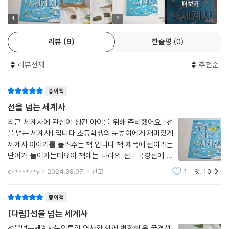
더보기
4
2
리뷰
9
한줄평
0
리뷰전체
추천순
종이책
선을 넘는 세계사
최근 세계사에 관심이 생긴 아이를 위해 준비했어요 [선
을 넘는 세계사] 입니다 초등학생의 눈높이에게 재미있게
세계사 이야기를 들려주는 책 입니다 책 제목에 선이라는
단어가 들어가는데요이 책에는 나라의 선 ! 국경선에 대
한 이야기를 담고 있어요 국가란 무엇일까요?나라와 나
c*******y
2024.08.07.
신고
1
댓글
0
라 사이의 경계인 국경선이 국경선은 어떻게 정할까요?
국경선의 이야기를 접하며 재미있는 역사의 이야
종이책
[다림]선을 넘는 세계사
선을넘는세계사는인류의 역사와 함께 변화해 온 국경선!