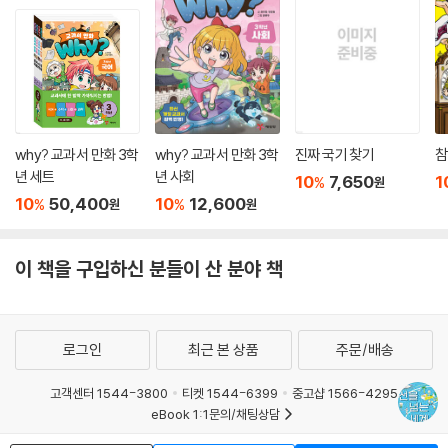
why? 교과서 만화 3학
why? 교과서 만화 3학
진짜 국기 찾기
참
년 세트
년 사회
10
7,650
1
%
원
10
50,400
10
12,600
%
%
원
원
이 책을 구입하신 분들이 산 분야 책
로그인
최근 본 상품
주문/배송
고객센터 1544-3800
티켓 1544-6399
중고샵 1566-4295
eBook 1:1문의/채팅상담
예스이십사(주) 사업자 정보