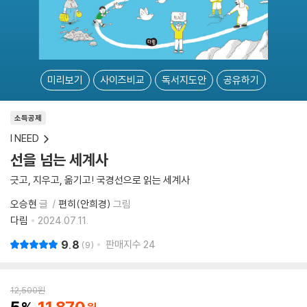
미리보기
사이즈비교
독서지도안
공유하기
소득공제
I NEED
선을 넘는 세계사
긋고, 지우고, 옮기고! 국경선으로 읽는 세계사
오승현
글
편히(안희경)
그림
다림
2024.07.11.
9.8
판매지수
24
9
12,500
원