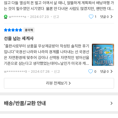
않고 다들 열심히 돈 벌고 아껴서 살 때니, 알뜰하게 계획짜서 배낭여행 가
는 것이 필수였던 시기였다. 물론 안 다녀온 사람도 많겠지만, 왠만한 대학
생들은 거의 다 다녀왔을 듯.여하튼 여행 중에 스페인에서 여행 친구를 만
w*******e
2024.07.23.
신고
1
댓글
0
나, 스페인 내에
종이책
선을 넘는 세계사
"출판사로부터 상품을 무상제공받아 작성된 솔직한 후기
입니다"국경선 나라와 나라의 경계를 나타내는 선.국경선
은 자연환경에 맞추어 강이나 산맥등 자연적인 방어선을
기준으로 삼는다고 생각했었는데어느날인가 미국과 캐나
다는 직선인거예요~ 뭐지? 했더니 인위적으로 그어져서
w**********9
2024.07.28.
신고
0
댓글
0
합의나 조약에 따라 긋기도 한다고 하네요. 식민지 개척으
로 국경선이 이루어졌던 아프리카도 마찬가지고
리뷰 전체보기
배송/반품/교환 안내