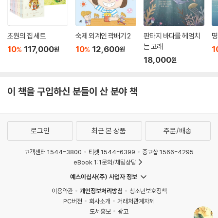
초원의 집 세트
숙제 외계인 곽배기 2
판타지 바다를 헤엄치
명
는 고래
10
117,000
10
12,600
1
%
%
원
원
18,000
원
이 책을 구입하신 분들이 산 분야 책
로그인
최근 본 상품
주문/배송
고객센터 1544-3800
티켓 1544-6399
중고샵 1566-4295
eBook 1:1문의/채팅상담
예스이십사(주) 사업자 정보
이용약관
개인정보처리방침
청소년보호정책
PC버전
회사소개
거래처관계자께
도서홍보
광고