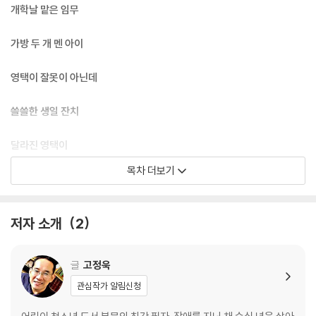
개학날 맡은 임무
가방 두 개 멘 아이
영택이 잘못이 아닌데
쓸쓸한 생일 잔치
달라진 영택이
목차 더보기
모범 상장
저자 소개
2
글
고정욱
관심작가 알림신청