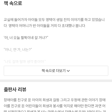
책 속으로
교실에 들어가자 아이들 모두 영택이 생일 잔치 이야기를 하고 있었습니
다. 영택이 어머니가 반 아이들을 거의 다 초대했나 봅니다.
'야, 너 오늘 찔뚝이네 갈 거냐?"
"아니, 안 가, 너는?"
"나도 갈까 말까 생각 중이야."
책 속으로 더보기
"그래, 어쩐지 좀 찜찜하지 않냐?"
아이들 대부분은 영택이의 초대를 떨떠름해했습니다. 까닭은 말하지 않았
출판사 리뷰
지만 영택이가 장애인이어서 그런 것 같았습니다.
--- p.61
장애아를 친구로 둔 아이의 희생과 갈등 그리고 우정에 관한 이야기 장애
아를 친구로 둔 어린이들이 희생과 봉사를 억지로 해야만 한다면 과연 어
떤 심정일까요? 희생과 봉사는 마음속에서 자연스레 우러나와야 되는 것