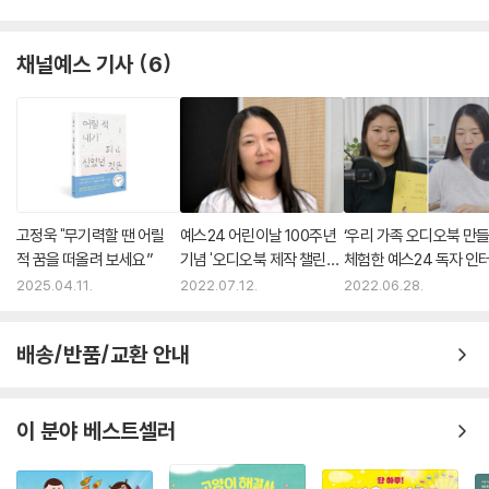
채널예스 기사
6
고정욱 "무기력할 땐 어릴
예스24 어린이날 100주년
‘우리 가족 오디오북 만들
적 꿈을 떠올려 보세요”
기념 '오디오북 제작 챌린지'
체험한 예스24 독자 인
성료
2025.04.11.
2022.07.12.
2022.06.28.
배송/반품/교환 안내
이 분야 베스트셀러