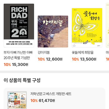
부자 아빠 가난한 아빠
강아지똥
꽃들에게 희망을
마
20주년 특별 기념판
10
12,600
10
13,500
1
%
%
원
원
10
15,300
%
원
이 상품의 특별 구성
저학년문고 베스트 개정판 세트
10
61,470
%
원