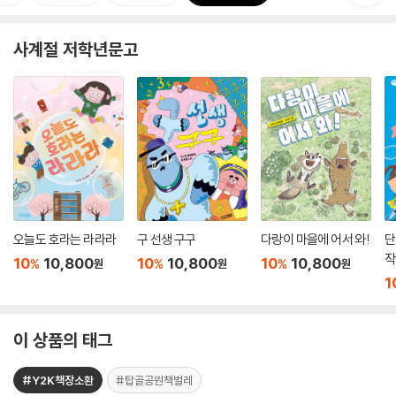
사계절 저학년문고
오늘도 호라는 라라라
구 선생 구구
다랑이 마을에 어서 와!
단
작
10
10,800
10
10,800
10
10,800
%
%
%
원
원
원
1
이 상품의 태그
#Y2K책장소환
#탑골공원책벌레