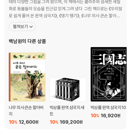
태의 다양한 그림을 그려 왔으며, 이 책에서는 콜라주와 섬세한 세밀
화로 동물들의 모습을 친근감 있게 그려 냈다. 그린 책으로는 《우리말
로 쉽게 풀어 쓴 완역 삼국지》, 《댕기 땡기》, 《나무 의사 큰손 할아버
지》, 《가방 들어주는 아이》, 《역사가 흐르는 강, 한강》, <한국 생활사
펼쳐보기
박물관> 시리즈 등이 있다. - 서울대학교 미술대학 서양화과 졸업 -
서울시립대학교 디자인 대학원 일러스트레이션 전공 - 한국일보 문
백남원
의 다른 상품
화센터 데생 및 수채화 강사 - 한겨레
나무 의사 큰손 할아버
박상률 완역 삼국지 세
박상률 완역 삼국지 10
지
트
10
16,920
%
원
10
12,600
10
169,200
%
%
원
원