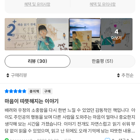
에서 중요한 것은 ‘장애인의 친구’입니다. 지금까지 장애를 소재로 다룬 작
혜택 및 유의사항
혜택 및 유의사항
품들이 대부분 ‘장애인의 고통’에 초점을 맞추었다면 이 작품은 ‘주변인의
고통’에 더 중심을 두어 관점의 변화를 시도하고 있습니다. 장애 때문에 아
이들에게 따돌림받는 영택이와 그런 영택이의 가방을 들고 다닌다는 이유
4
로 놀림당하는 석우, 그 둘 사이에 벌어지는 크고 작은 사건과 그로 인한 석
더보기
우의 갈등이 작품의 주된 축을 이룹니다. 여기에 따뜻한 그림이 어우러져
작품의 깊이를 한층 더해 주고 있습니다.
리뷰
30
한줄평
51
가방 두 개를 메고서 학교를 왔다 갔다 하는 석우는 바로 우리 주변에 있는
아이일 수도 있고 어린 시절의 내 모습일 수도 있습니다. 또 석우가 어느 순
구매리뷰
추천순
간 영택이를 더 이상 낯설게 느끼지 않게 되었을 때 둘 사이에 진짜 우정이
생겨난 것처럼, 진정한 우정은 상대방을 있는 그대로 인정해 주고 받아들
종이책
구매
일 때에야 비로소 생겨난다는 것을 일깨워 주는 따뜻한 작품입니다.
마음이 따뜻해지는 이야기
배려와 우정의 소중함을 다시 한번 느낄 수 있었던 감동적인 책입니다. 아
이도 주인공의 행동을 보며 다른 사람을 도와주는 마음이 얼마나 중요한지
생각해 보는 시간을 가졌습니다. 이야기 전개도 자연스럽고 읽기 쉬워 부
담 없이 읽을 수 있었으며, 읽고 난 뒤에도 오래 기억에 남는 따뜻한 내용이
라 추천하고 싶습니다.