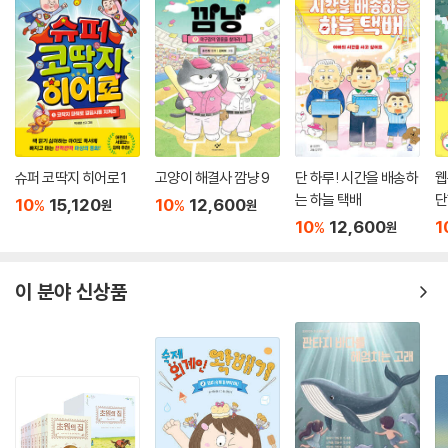
슈퍼 코딱지 히어로 1
고양이 해결사 깜냥 9
단 하루! 시간을 배송하
웹
는 하늘 택배
단
10
15,120
10
12,600
%
%
원
원
10
12,600
1
%
원
이 분야 신상품