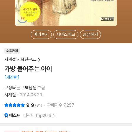
미리보기
사이즈비교
공유하기
소득공제
사계절 저학년문고
가방 들어주는 아이
개정판
고정욱
글
백남원
그림
사계절
2014.06.30.
9.9
판매지수
7,257
81
베스트
어린이 top20 6주