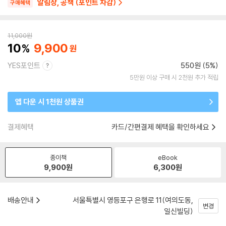
알림장, 공책 (포인트 차감)
구매혜택
11,000
원
10
9,900
YES포인트
550원 (5%)
5만원 이상 구매 시 2천원 추가 적립
앱 다운 시 1천원 상품권
결제혜택
카드/간편결제 혜택을 확인하세요
종이책
eBook
9,900
원
6,300
원
배송안내
서울특별시 영등포구 은행로 11(여의도동,
변경
일신빌딩)