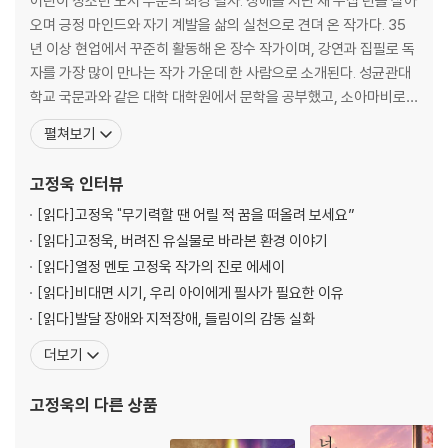
어린이 청소년 도서 부문의 최강 필자. 장애를 지닌 채 수십 년을 살아
오며 긍정 마인드와 자기 계발을 삶의 실천으로 견뎌 온 작가다. 35
년 이상 현업에서 꾸준히 활동해 온 장수 작가이며, 강연과 집필로 독
자를 가장 많이 만나는 작가 가운데 한 사람으로 소개된다. 성균관대
학교 국문과와 같은 대학 대학원에서 문학을 공부했고, 소아마비로
인해 중증 장애를 갖게 되었지만 각종 사회활동으로 장애인이 차별
펼쳐보기
받지 않는 세상을 만들기 위해 노력하고 있다. 문화일보 신춘문예에
단편소설이 당선되어 작가가 되었고, 장애인을 소재로 한 동화를 많
고정욱
인터뷰
이 발표해 새로운 장르를 개척했다는 평가를 받는다. 『
[읽다]
고정욱 "무기력할 땐 어릴 적 꿈을 떠올려 보세요”
[읽다]
고정욱, 버려진 유실물로 바라본 환경 이야기
[읽다]
열정 멘토 고정욱 작가의 진로 에세이
[읽다]
비대면 시기, 우리 아이에게 필사가 필요한 이유
[읽다]
발달 장애와 지적장애, 들림이의 감동 실화
더보기
고정욱
의 다른 상품