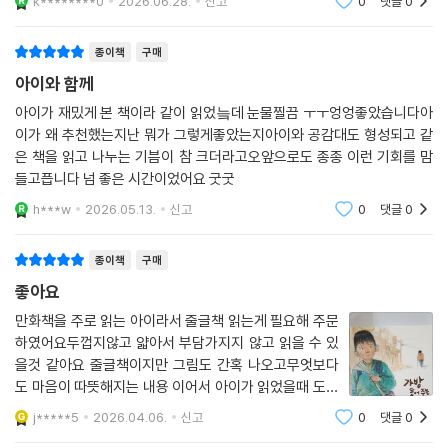
k********0
2026.06.28.
신고
0
댓글
0
종이책
구매
아이와 함께
아이가 재밌게 본 책이라 같이 읽었늨데 눈물찔끔 ㅜㅜ엉엉좋았습니다아
이가 왜 추천했는지난 뭐가 그렇게좋았는지아이와 공감대도 형성되고 같
은 책을 읽고 나누는 기븜이 참 크더라고오앞으로도 종종 이런 기회를 맘
들고픕니다 넘 좋은 시간이었어요 굿굿
h***w
2026.05.13.
신고
0
댓글
0
종이책
구매
좋아요
만화책을 주로 읽는 아이라서 줄글책 읽는게 필요해 주문
하였어요두껍지않고 얇아서 부담가지지 않고 읽을 수 있
을것 같아요 줄글책이지만 그림도 간혹 나오고무엇보다
도 마음이 따뜻해지는 내용 이어서 아이가 읽었을때 도움
이 될 것 같아서 만족해요
j*****5
2026.04.06.
신고
0
댓글
0