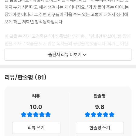
이지 누가 시킨다고 해서 생겨나는 게 아니지요. 『가방 들어 주는 아이』는
장애아뿐 아니라 그 주변 친구들이 겪을 수도 있는 고통에 대해서 생각해
보게 하는 저학년 창작동화입니다.
이 글을 쓴 작가 고정욱은 『아주 특별한 우리 형』, 『안내견 탄실이』 등 장애
인을 소재로 작품을 써서 많은 독자들의 공감을 얻었습니다. 작가는 어릴
때 소아마비를 앓아 두 다리를 쓰지 못하는 소아마비 1급 장애인입니다. 하
출판사 리뷰 더보기
지만 그는 장애인을 낯설게 바라보는 사람들의 편견을 깨고 남들과 똑같이
보통 학교에 다니며 공부했고, 성균관대학교에서 문학박사 학위를 받고 소
설가로 등단했지요.
리뷰/한줄평
81
어느 누구보다도 구김살 없고 당당한 고정욱은 장애를 가진 사람과 그 주
변 사람들에게 들려줄 이야기가 참 많습니다. 장애를 소재로 한 동화만을
리뷰
한줄평
고집하는 것도, 편견이 가득한 어른에 비해 있는 그대로 볼 줄 아는 어린이
10.0
9.8
들이 장애인에 대해 관심을 갖고 인식을 조금씩 바꾸어 나간다면 보다 나
은 세상을 만들 수 있을 것이라는 믿음 때문이고요.
리뷰 쓰기
한줄평 쓰기
『가방 들어 주는 아이』 역시 장애를 소재로 하고 있습니다. 그러나 이 작품