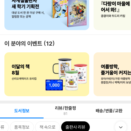
이 분야의 이벤트
12
리뷰/한줄평
도서정보
배송/반품/교환
81
분류
품목정보
책 속으로
출판사 리뷰