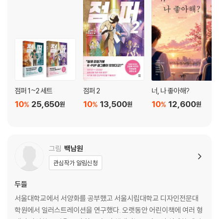
점퍼 1~2 세트
점퍼 2
너, 나 좋아해?
10
25,650
10
13,500
10
12,600
%
%
%
원
원
원
그림
백남원
관심작가 알림신청
두들
서울대학교에서 서양화를 공부했고 서울시립대학교 디자인전문대
학원에서 일러스트레이션을 연구했다. 오랫동안 어린이책에 여러 형