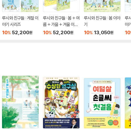
루시와 친구들 : 계절 이
루시와 친구들 : 봄 + 여
루시와 친구들 : 봄 이야
루시
야기 시리즈
름 + 가을 + 겨울 이야
기
야
기 세트
10
52,200
10
52,200
10
13,050
10
%
%
%
원
원
원