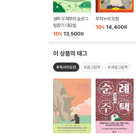
생쥐 우체부의 숨은그
푸피누의 모험
림찾기 대모험
10
14,400
%
원
10
13,500
%
원
이 상품의 태그
#독서지도안
#봄그림책
#계절그림책