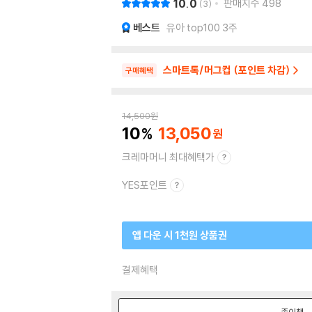
10.0
판매지수
498
3
베스트
유아 top100 3주
스마트톡/머그컵 (포인트 차감)
구매혜택
14,500
원
10
13,050
크레마머니 최대혜택가
YES포인트
앱 다운 시 1천원 상품권
결제혜택
종이책