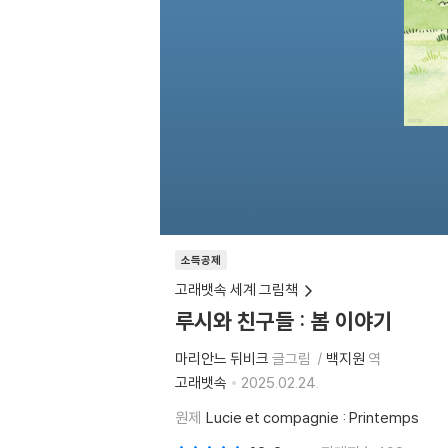
소득공제
고래뱃속 세계 그림책
루시와 친구들 : 봄 이야기
마리안느 뒤비크
글그림
백지원
역
고래뱃속
2025.02.24.
원제
Lucie et compagnie : Printemps