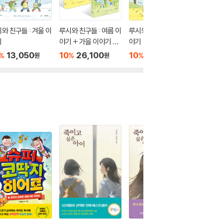
와 친구들 : 겨울 이
루시와 친구들 : 여름 이
루시와 친구들 : 가을 이
루시와 친
기
야기 + 가을 이야기 세
야기
야기
트
13,050
10
26,100
10
13,050
10
1
%
%
%
%
원
원
원