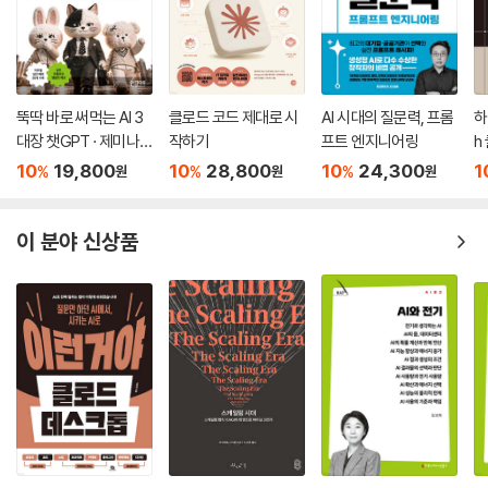
뚝딱 바로 써먹는 AI 3
클로드 코드 제대로 시
AI 시대의 질문력, 프롬
하
대장 챗GPT · 제미나
작하기
프트 엔지니어링
h
이 · 클로드
10
19,800
10
28,800
10
24,300
1
%
%
%
원
원
원
이 분야 신상품