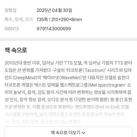
발행일
2025년 04월 30일
쪽수, 무게, 크기
135쪽 | 210*290*8mm
ISBN13
9791143000699
책 속으로
2010년대 중반 이후, 딥러닝 기반 TTS 모델, 즉 딥러닝 기법의 TTS 분야
도입은 큰 변화를 가져왔다. 구글의 ‘타코트론(Tacotron)’ 시리즈와 딥마
인드(DeepMind)의 ‘웨이브넷(WaveNet)’은 대표적인 모델로 꼽힌다.
타코트론 계열은 텍스트 입력을 멜스펙트로그램(Mel spectrogram: 소
리의 높낮이, 음색, 강도 등이 시간에 따라 변화하는 양상을 시각화하며 음
성 인식, 음악 정보 검색, 오디오 분석 등 다양한 분야에 활용) 등 중간 표현
으로 변환한 후, 이를 음성으로 복원하는 엔드투엔드(End to End) 모델
시스템을 구현하여, 보다 자연스럽고 유연한 음성 합성이 가능케 한다.
--- 「04_AI와 보컬, 음성 합성 기술」 중에서
책 속으로 더보기
AI를 활용한 음악 교육은 개인 맞춤형 학습, 학습 효율성 향상, 음악 창작