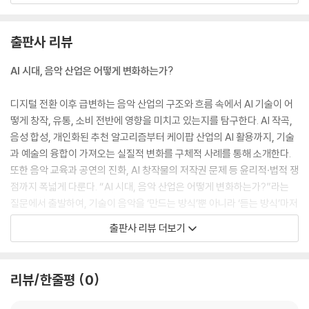
지원, 실시간 피드백 제공 등의 장점을 통해 기존 음악 교육 방식을 혁신하
고 있는 것은 분명 사실이다. 또한 AI 도구들은 경제적이고 접근성이 높아
출판사 리뷰
음악 교육의 보편화를 촉진하는 긍정적 역할을 한다. 그러나 AI 기반 음악
교육은 감성적 피드백에서는 부족함이 있으며, 즉흥 연주 및 창의적 표현
AI 시대, 음악 산업은 어떻게 변화하는가?
지도에는 여전히 한계가 있다. 아울러 기술적 오류 가능성이 크며, 인간 교
사의 역할 대체 불가능한 측면이 존재한다.
디지털 전환 이후 급변하는 음악 산업의 구조와 흐름 속에서 AI 기술이 어
--- 「06_AI와 음악 교육」 중에서
떻게 창작, 유통, 소비 전반에 영향을 미치고 있는지를 탐구한다. AI 작곡,
음성 합성, 개인화된 추천 알고리즘부터 케이팝 산업의 AI 활용까지, 기술
과 예술의 융합이 가져오는 실질적 변화를 구체적 사례를 통해 소개한다.
또한 음악 교육과 공연의 진화, AI 창작물의 저작권 문제 등 윤리적·법적 쟁
점까지 폭넓게 다룬다. “AI 시대, 음악 산업은 어떻게 변화하는가?”라는
질문에서 출발하여, 기술이 음악을 ‘만드는 방식’뿐 아니라 ‘듣는 방식’마저
바꿔 놓은 오늘날의 현실을 명쾌하게 정리한다. 음악과 AI의 접점에 관심
출판사 리뷰 더보기
있는 독자라면 꼭 읽어야 할 안내서다.
리뷰/한줄평
0