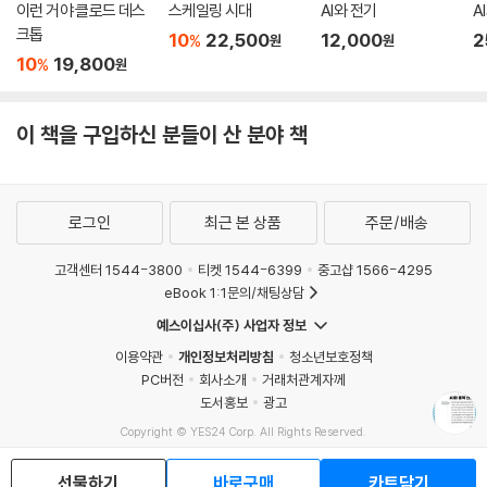
이런 거야 클로드 데스
스케일링 시대
AI와 전기
A
크톱
10
22,500
12,000
2
%
원
원
10
19,800
%
원
이 책을 구입하신 분들이 산 분야 책
로그인
최근 본 상품
주문/배송
고객센터 1544-3800
티켓 1544-6399
중고샵 1566-4295
eBook 1:1문의/채팅상담
예스이십사(주) 사업자 정보
이용약관
개인정보처리방침
청소년보호정책
PC버전
회사소개
거래처관계자께
도서홍보
광고
Copyright © YES24 Corp. All Rights Reserved.
MATOM15
선물하기
바로구매
카트담기