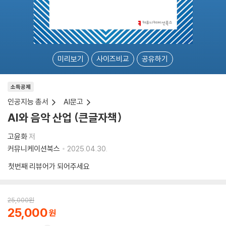
미리보기
사이즈비교
공유하기
소득공제
인공지능 총서
AI문고
AI와 음악 산업 (큰글자책)
고윤화
저
커뮤니케이션북스
2025.04.30.
첫번째 리뷰어가 되어주세요
25,000
원
25,000