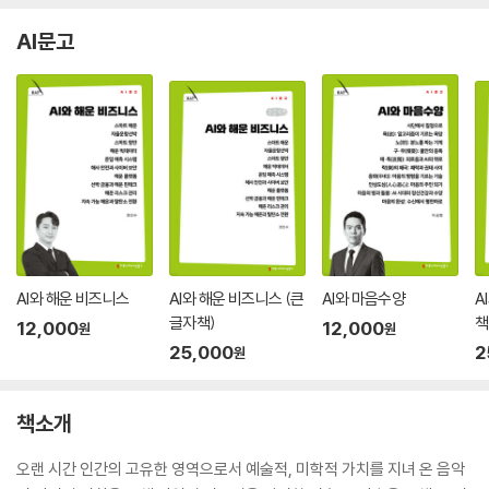
AI문고
AI와 해운 비즈니스
AI와 해운 비즈니스 (큰
AI와 마음수양
A
글자책)
책
12,000
12,000
원
원
25,000
2
원
책소개
오랜 시간 인간의 고유한 영역으로서 예술적, 미학적 가치를 지녀 온 음악