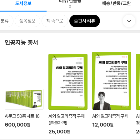
리뷰/한줄평
도서정보
배송/반품/교환
0
련분류
품목정보
책 속으로
출판사 리뷰
인공지능 총서
AI문고 50종 세트 16
AI와 알고리즘적 구제
AI와 알고리즘적 구제
A
(큰글자책)
정
600,000
12,000
원
원
25,000
2
원