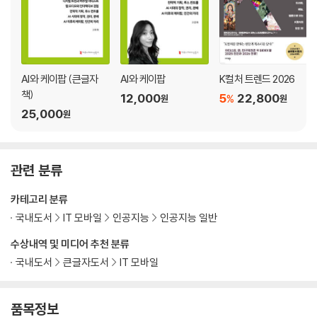
AI와 케이팝 (큰글자
AI와 케이팝
K컬처 트렌드 2026
책)
12,000
5
22,800
%
원
원
25,000
원
관련 분류
카테고리 분류
국내도서
IT 모바일
인공지능
인공지능 일반
수상내역 및 미디어 추천 분류
국내도서
큰글자도서
IT 모바일
품목정보