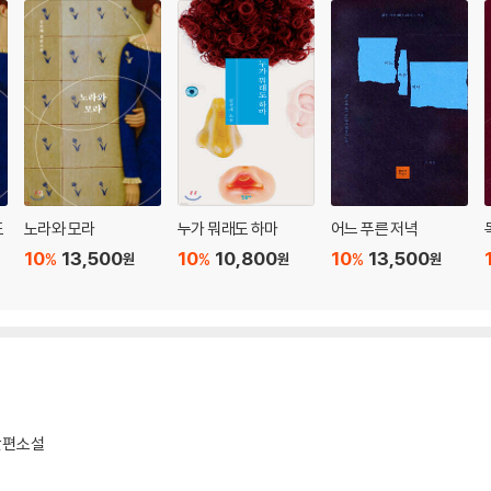
도
노라와 모라
누가 뭐래도 하마
어느 푸른 저녁
10
13,500
10
10,800
10
13,500
%
%
%
원
원
원
단편소설