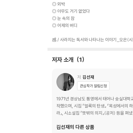
◎ 외박
◎ 아무도 거기 없었다
◎ 눈 속의 잠
◎ 어제의 버디
感 / 사라지는 독서와 나타나는 이야기_오은(시
저자 소개
1
저
김선재
관심작가 알림신청
1971년 경상남도 통영에서 태어나 숭실대학교
작했으며, 시집 『얼룩의 탄생』 『목성에서의 하
라』, 시소설집 『뜻밖의 의지』(공저) 등을 펴냈
김선재
의 다른 상품