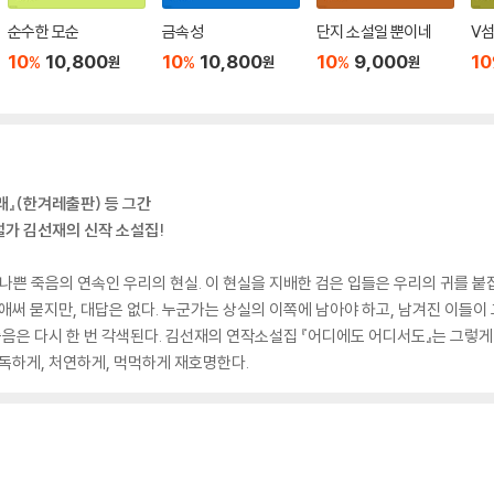
순수한 모순
금속성
단지 소설일 뿐이네
V섬
10
10,800
10
10,800
10
9,000
10
%
%
%
원
원
원
래』(한겨레출판) 등 그간
설가 김선재의 신작 소설집!
나쁜 죽음의 연속인 우리의 현실. 이 현실을 지배한 검은 입들은 우리의 귀를 붙
애써 묻지만, 대답은 없다. 누군가는 상실의 이쪽에 남아야 하고, 남겨진 이들이
 죽음은 다시 한 번 각색된다. 김선재의 연작소설집 『어디에도 어디서도』는 그렇
지독하게, 처연하게, 먹먹하게 재호명한다.