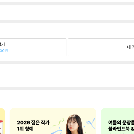
팔기
내 
800원