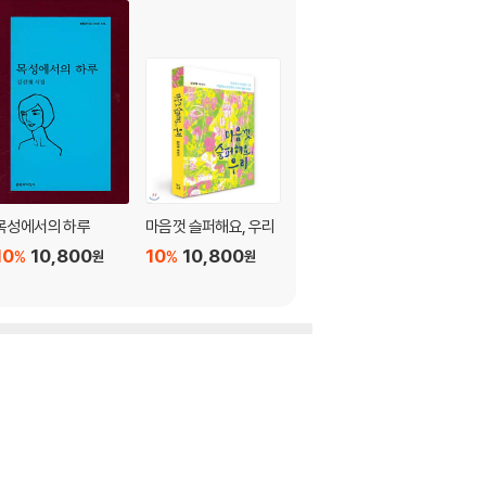
목성에서의 하루
마음껏 슬퍼해요, 우리
한밤의 산행
10
10,800
10
10,800
10
12,150
%
%
%
원
원
원