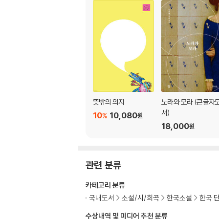
뜻밖의 의지
노라와 모라 (큰글자
서)
10
10,080
%
원
18,000
원
관련 분류
카테고리 분류
국내도서
소설/시/희곡
한국소설
한국 
수상내역 및 미디어 추천 분류