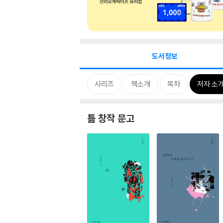
도서정보
시리즈
책소개
목차
저자 소
틂 창작 문고