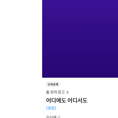
소득공제
틂 창작 문고
어디에도 어디서도
양장
김선재
저