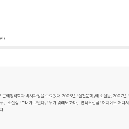
인)
 문예창작학과 박사과정을 수료했다. 2006년 『실천문학』에 소설을, 2007년
루』, 소설집 『그녀가 보인다』 『누가 뭐래도 하마』, 연작소설집 『어디에도 어디서도
다.