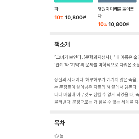
파
영원이 미래를 돌아본
다
10
10,800
%
원
10
10,800
%
원
책소개
『그녀가 보인다』(문학과지성사), 『내 이름은 술
‘관계’와 ‘기억’의 문제를 미학적으로 다뤄온 소
상실의 시대이다. 하루하루가 예기치 않은 죽음, 
는 문장들이 살아남은 자들의 혀 끝에서 맴돈다. 
다다 마침내 아무것도 삼킬 수 없게 되었을 때,
불러낸다. 문장으로는 가 닿을 수 없는 세계를 
목차
◎ 틈