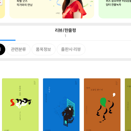
리뷰/한줄평
1
개
관련분류
품목정보
출판사 리뷰