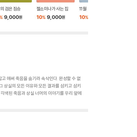
의 검은 짐승
젤소미나가 사는 집
11월
달나라의
9,000
10
9,000
10
9,000
10
9
%
%
%
%
원
원
원
잡고 애써 죽음을 숨기라 속삭인다. 완성할 수 없
 그 상실의 모든 이유와 모든 결과를 삼키고 삼키
게 각색된 죽음과 상실 너머의 이야기를 우리 앞에