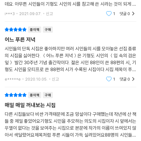
데요. 아무튼 시인들이 기형도 시인의 시를 참고해 쓴 시라는 것이 되게 특
별하게 느껴지기도 했고 괜찮았던 시집이었습니다.
i***3
2021.09.07.
신고
1
댓글
0
종이책
구매
어느 푸른 저녁
시인들의 단독 시집은 좋아하지만 여러 시인들의 시를 모아놓은 선집 종류
의 시집을 싫어한다. ＜어느 푸른 저녁＞은 기형도 시인의 ＜입 속의 검은
잎＞ 발간 30주년 기념 출간작이다. 젊은 시인 88인이 쓴 88편의 시, 기
형도 시인을 모티프로 쓴 88편의 시가 수록된 시집이다.시집 제목이 푸른
저녁이라 그런지 책 표지도 블랙과 블루를 써서 너무 예쁘다. 양장본으로
e*****e
2020.10.05.
신고
1
댓글
0
고급스러운 느낌
종이책
구매
매일 매일 꺼내보는 시집
다른 시집들보다 비싼 가격때문에 조금 망설이다 구매했는데 작년에 산 책
들 중 제일 좋았어요기형도 시인을 추모하는 의도의 시집이자 시 앞에서는
우열이 없다는 것을 보여주는 시집으로 본문에 작가의 이름이 쓰여있지 않
아서 색달랐어요제목처럼 푸른 시들이 가득 실려있어요88명의 시인들이