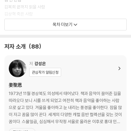
김복희 끝까지 읽을 사람
김상혁 죽은 사람
김선재 어느 푸른 저녁
목차 더보기
김소형 겨울 쓰기
김승일 학교밭에서
김이강 호숫가 호수 공원
저자 소개
88
김중일 오늘 푸른 저녁
김향지 벙커 주인은 귀를 기울이는 배경같이
김 현 뽕
저
강성은
남지은 커터
관심작가 알림신청
문보영 케이크의 색깔
민 구 도로시
姜聖恩
박상수 안개 숲
1973년 11월 경상북도 의성에서 태어났다. 책과 음악이 끌어준 길을
박성준 주워 온 눈 코 입
따라오다 보니 시를 쓰게 되었고 여전히 책과 음악을 좋아하는 사람
박세미 빈집에 갇혀 나는 쓰네
으로 살고 있다. 겨울을 좋아하고 눈 내리는 풍경을 좋아한다. 잠을 많
박소란 역
이 자고 꿈을 많이 꾼다. 세계의 다양한 캐럴 음반 컬렉션을 갖는 것이
박연준 하염없는 공책
꿈이다. 스물일곱, 심심해서 무작정 서울로 올라온 이후로 홍대 인근
박희수 지하실의 종교
에서 십여 년째 살고 있다. 2005년 문학동네 「12월」 외 5편의 시가