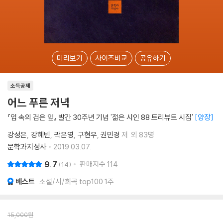
미리보기
사이즈비교
공유하기
소득공제
어느 푸른 저녁
『입 속의 검은 잎』 발간 30주년 기념 '젊은 시인 88 트리뷰트 시집'
양장
강성은
강혜빈
곽은영
구현우
권민경
저
외 83명
문학과지성사
2019.03.07.
9.7
판매지수
114
14
베스트
소설/시/희곡 top100 1주
15,000
원