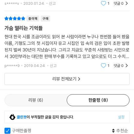
쓴 시가 담겨있는만큼 한장 한장 새롭게 읽을 수 있어요이 책을 읽으며 여
s*****v
2020.01.24.
신고
1
댓글
0
러 시인분들을 알
종이책
구매
가슴 떨리는 기억들
현대 한국 시를 조금이라도 읽어 본 사람이라면 누구나 한번쯤 들어 봤을
이름, 기형도.그의 첫 시집이자 유고 시집인 입 속의 검은 입이 초판 발행
된지 벌써 30년이 지났습니다. 그리고 지금도 꾸준히 사랑받는 시인으로
서 30만부라는 대단한 판매 부수를 기록하고 있고 앞으로도 더 그 수치를
늘릴 것이라 확신 합니다.어느 푸른 저녁은 이런 시인의 기억을 재해석하
p*****9
2019.04.24.
신고
1
댓글
0
여 지금 여기에 다
리뷰 전체보기
리뷰
6
한줄평
8
클린봇
이 부적절한 글을 감지 중입니다.
설정
구매한줄평
추천순