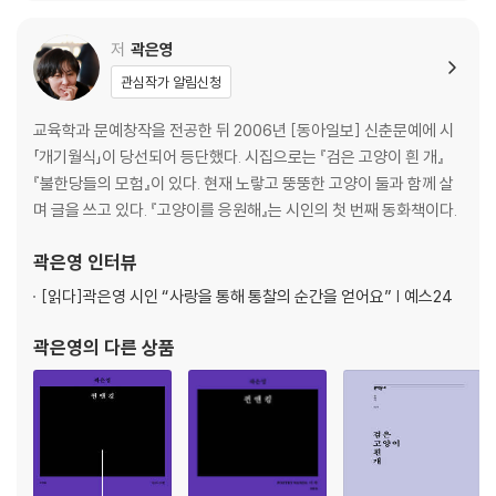
이현호 형도
저
곽은영
이혜미 머무는 물과 나무의 겨울
이 훤 입을 지워둔 말 밖에서
관심작가 알림신청
임경섭 질투는 나의
교육학과 문예창작을 전공한 뒤 2006년 [동아일보] 신춘문예에 시
임승유 과거
「개기월식」이 당선되어 등단했다. 시집으로는 『검은 고양이 흰 개』
임지은 프랑스 댄서
『불한당들의 모험』이 있다. 현재 노랗고 뚱뚱한 고양이 둘과 함께 살
장수양 하나
며 글을 쓰고 있다. 『고양이를 응원해』는 시인의 첫 번째 동화책이다.
장수진 순진한 삶
장승리 눈사람
곽은영
인터뷰
장이지 나를 찾아서
장혜령 낙하하는 온점
[읽다]
곽은영 시인 “사랑을 통해 통찰의 순간을 얻어요” | 예스24
정 영 백야
정영효 흔해빠진 독서
곽은영
의 다른 상품
정한아 야곱의 사다리
조인호
진은영 지하철정거장에서의 충고
최규승 그것을 너는
최예슬 나의 플래시 속으로 들어온 신