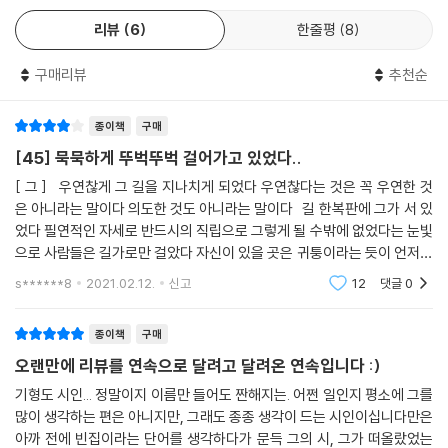
리뷰
6
한줄평
8
구매리뷰
추천순
종이책
구매
[45] 묵묵하게 뚜벅뚜벅 걸어가고 있었다..
[ 그 ] 우연찮게 그 길을 지나치게 되었다 우연찮다는 것은 꼭 우연한 것
은 아니라는 말이다 의도한 것도 아니라는 말이다 길 한복판에 그가 서 있
었다 필연적인 자세로 반드시의 직립으로 그렇게 될 수밖에 없었다는 눈빛
으로 사람들은 길가로만 걸았다 자신이 있을 곳은 귀퉁이라는 듯이 언저리
에서 맴돌다 사라지겠다는 듯이 하나같이 표정이 없었다 무표정
s******8
2021.02.12.
신고
12
댓글
0
종이책
구매
오랜만에 리뷰를 연속으로 달려고 달려온 연속입니다 :)
기형도 시인... 정말이지 이름만 들어도 짠해지는. 어쩐 일인지 평소에 그를
많이 생각하는 편은 아니지만, 그래도 종종 생각이 드는 시인이십니다만은
아까 전에 빈집이라는 단어를 생각하다가 문득 그의 시, 그가 떠올랐었는