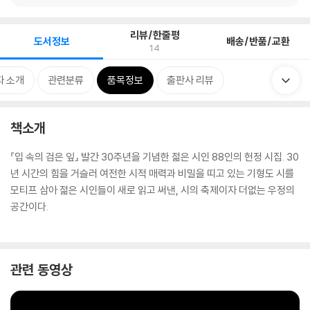
리뷰/한줄평
도서정보
배송/반품/교환
14
자 소개
관련분류
품목정보
출판사 리뷰
책소개
『입 속의 검은 잎』 발간 30주년을 기념한 젊은 시인 88인의 헌정 시집. 30
년 시간의 힘을 거슬러 여전한 시적 매력과 비밀을 띠고 있는 기형도 시를
모티프 삼아 젊은 시인들이 새로 읽고 써낸, 시의 축제이자 더없는 우정의
공간이다.
관련 동영상