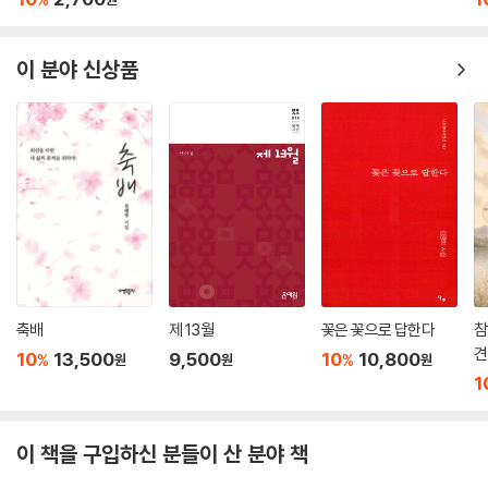
이 분야 신상품
축배
제 13월
꽃은 꽃으로 답한다
참
견
10
13,500
9,500
10
10,800
%
%
원
원
원
1
이 책을 구입하신 분들이 산 분야 책