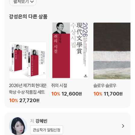
펼쳐보기
배수연 여행자
당선되어 등단했으며 시집 『구두를 신고 잠이 들었다』 『단지 조금 이
백은선 어느 푸른 저녁
상한』 『Lo-fi』 『별일 없습니다 이따금 눈이 내리고요』가 있다. 2015
강성은
의 다른 상품
서윤후 나는 한번도 만난 적 없는 그를 생각한다
년 『더 멀리』에 단편
서효인 선배, 페이스북 좀 그만해요
성동혁 病
손 미 조치원
송승환 두껍고 딱딱한 무뚝뚝한 그러나
신미나 누가 건널목에서 홍상수를 보았다 하는가
신영배 물방울의 밤
신용목 ‘어느 푸른 저녁’의 시인에게
신철규 다른 나라에서
심지아 신들의 상점엔 하나둘 불이 켜지고
2026년 제71회 현대문
쥐의 시절
슬로우 슬로우
심지현 한계점
학상 수상 작품집 세트
10
12,600
10
11,700
%
%
원
원
안미린 반 유령
10
27,720
%
원
안미옥
안태운 안개는 내 입술 끝에서도 고요히 피어오르고 있다
안현미 검은 입들
저
강혜빈
안희연 정거장에서의 대화
관심작가 알림신청
양안다 긴 휴가의 기록