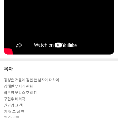
목차
강성은 겨울에 갇힌 한 남자에 대하여
강혜빈 무지개 판화
곽은영 모리스 호텔 11
구현우 비희극
권민경 그 책
기 혁 그 집 앞
김 안 빈집