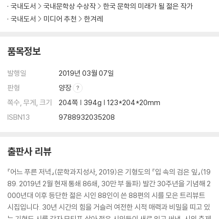
국내도서
국내문학상 수상작
한국 문학의 미래가 될 젊은 작가
국내도서
미디어 추천
한겨레
품목정보
발행일
2019년 03월 07일
판형
양장
쪽수, 무게, 크기
204쪽 | 394g | 123*204*20mm
ISBN13
9788932035208
출판사 리뷰
『어느 푸른 저녁』(문학과지성사, 2019)은 기형도의 『입 속의 검은 잎』(19
89. 2019년 2월 현재 통쇄 86쇄, 30만 부 돌파) 발간 30주년을 기념해 2
000년대 이후 등단한 젊은 시인 88인이 쓴 88편의 시를 모은 트리뷰트
시집입니다. 30년 시간의 힘을 거슬러 여전한 시적 매력과 비밀을 띠고 있
는 기형도 시를 각자 모티프 삼아 젊은 시인들이 새로 읽고 써낸, 시의 축제