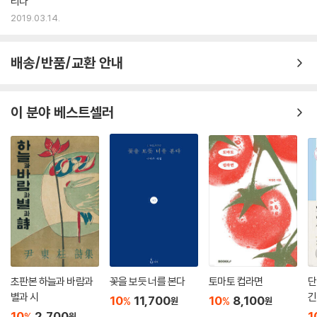
리다
2019.03.14.
배송/반품/교환 안내
이 분야 베스트셀러
초판본 하늘과 바람과
꽃을 보듯 너를 본다
토마토 컵라면
단
별과 시
긴
10
11,700
10
8,100
%
%
원
원
10
2,700
1
%
원