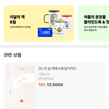
관련 상품
[도서]
길 위에서 중얼거리다
기형도 저
문학과지성사
10
13,500
%
원