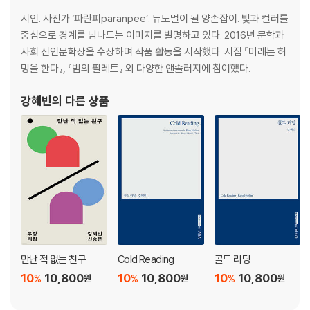
오 은 그
시인. 사진가 ‘파란피paranpee’. 뉴노멀이 될 양손잡이. 빛과 컬러를
유계영 입 속의 검은 잎
중심으로 경계를 넘나드는 이미지를 발명하고 있다. 2016년 문학과
유진목 조치원
사회 신인문학상을 수상하며 작품 활동을 시작했다. 시집 『미래는 허
유형진 마트료시카 시침핀 연구회―호조(呼鳥)
밍을 한다』, 『밤의 팔레트』 외 다양한 앤솔러지에 참여했다.
유희경 빈 코트
육호수 희망의 내용 없음
강혜빈
의 다른 상품
윤은성 묻는 사람
이근화 밤의 국숫집
이다희 눈에는 눈
이민하 물 위의 잠
이상협 밤눈
이성미 처음 지나는 벌판과 황혼
이소호 그때, 감추어져 있어야만 했던 어떤 것들이 드러나고 말았다
이승원 공포를 숨긴 기쁨
이영주 시인에게는 시인밖에 없다는 말
만난 적 없는 친구
Cold Reading
콜드 리딩
이용임 삼가
이우성 슬픔은 까맣고 까마득하고
10
10,800
10
10,800
10
10,800
%
%
%
원
원
원
이제니 너는 나의 진눈깨비 앵무의
이현승 위험한 독서