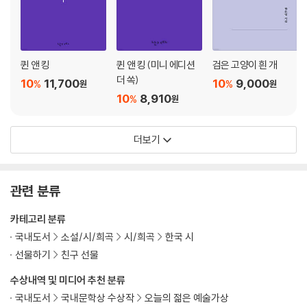
최정진 빛이 소진된 사람은 사랑을 반문하기 시작한다
최지은 메니에르의 숲
최하연 홍차
하재연 분산
퀸 앤 킹
퀸 앤 킹 (미니 에디션
검은 고양이 흰 개
황성희 안개의 미로
더 쏙)
10
11,700
10
9,000
%
%
원
원
황유원 당나귀와 나
10
8,910
%
원
황혜경 그날의 음정은 허탄(虛誕)
더보기
관련 분류
카테고리 분류
국내도서
소설/시/희곡
시/희곡
한국 시
선물하기
친구 선물
수상내역 및 미디어 추천 분류
국내도서
국내문학상 수상작
오늘의 젊은 예술가상