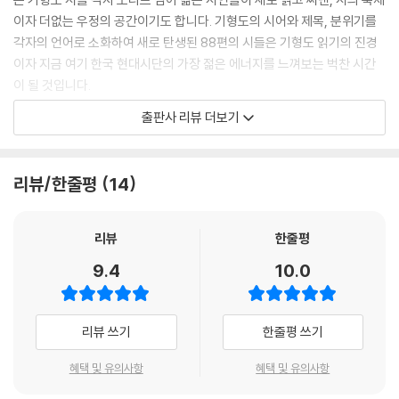
이자 더없는 우정의 공간이기도 합니다. 기형도의 시어와 제목, 분위기를
각자의 언어로 소화하여 새로 탄생된 88편의 시들은 기형도 읽기의 진경
이자 지금 여기 한국 현대시단의 가장 젊은 에너지를 느껴보는 벅찬 시간
이 될 것입니다.
출판사 리뷰 더보기
“지난 30년 동안 기형도는 세대를 이어가는 청춘의 통과의례이자 상징이
었다. 시인에게 ‘젊음’의 기준은 기계적일 수 없겠으나 2000년 이후 등단
자들을 그 기준으로 삼고자 했다. 기형도 시의 모티프들이 창작의 계기가
리뷰/한줄평
14
되었지만 그 연결의 지점은 시마다 다를 수밖에 없다. ‘헌정’이라는 말의 무
거움에도 불구하고 이 시들은 기형도 시인에게 바친다는 의미보다는, 시인
의 이름과 더불어 함께 쓴다는 취지에 가깝다. 여기는 애도의 자리가 아니
리뷰
한줄평
라 기형도의 이름으로 연결된 찬란한 우정의 공간이다. 시들의 순서는 시
9.4
10.0
인들의 이름 가나다 순이며, 목차에는 시인들의 이름을 제목과 나란히 밝
혔으나 본문에서는 그 이름들을 드러내지 않았다. 이 거대한 우정의 공간
에는 위계도 이름도 우선하지 않기 때문이다. 이렇게 해서 수많은 기형도
리뷰 쓰기
한줄평 쓰기
가 우리에게 도래했다.” - 책을 펴내며
혜택 및 유의사항
혜택 및 유의사항