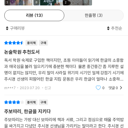
3
8
2
리뷰
13
한줄평
3
구매리뷰
추천순
종이책
구매
논술학원 추천도서
독서 학원 숙제로 구입한 책이지만, 초등 아이들이 읽기에 한글의 소중함
과 애국심을 불러 일으키기에 충분한 책이다. 물론 중간중간 좀 지루한 설
명이 없지는 않지만, 우리 말이 사라질 위기의 시기인 일제 강점기 시기에
주시경 선생의 피땀어린 한글 지킴 운동은 우리 한글이 얼마나 소중하게
지켜져 왔는가를 새삼 느낄 수 있게 해준다. 또한 잘 알려지지 않은 한국인
m***7
2023.07.20.
신고
0
댓글
0
만크 한글을
종이책
구매
주보따리, 한글을 지키다
주보따리는 가방 대신 보따리에 책과 서류, 그리고 점심으로 때울 주먹밥
을 싸가지고 다녔던 주시경 선생님을 가리키는 말이라고 한다. 주시경 선