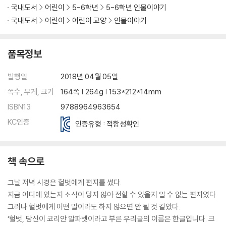
국내도서
어린이
5-6학년
5-6학년 인물이야기
국내도서
어린이
어린이 교양
인물이야기
품목정보
발행일
2018년 04월 05일
쪽수, 무게, 크기
164쪽 | 264g | 153*212*14mm
ISBN13
9788964963654
KC인증
인증유형 : 적합성확인
책 속으로
그날 저녁 시경은 헐벗에게 편지를 썼다.
지금 어디에 있는지 소식이 닿지 않아 전할 수 있을지 알 수 없는 편지였다.
그러나 헐벗에게 어떤 말이라도 하지 않으면 안 될 것 같았다.
‘헐벗, 당신이 코리안 알파벳이라고 부른 우리글의 이름은 한글입니다. 크