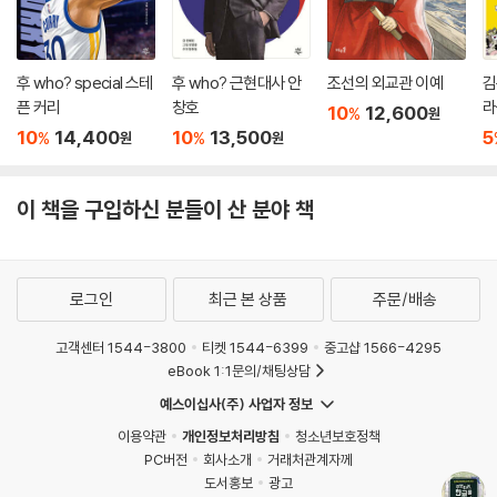
후 who? special 스테
후 who? 근현대사 안
조선의 외교관 이예
김
픈 커리
창호
라
10
12,600
%
원
10
14,400
10
13,500
5
%
%
원
원
이 책을 구입하신 분들이 산 분야 책
로그인
최근 본 상품
주문/배송
고객센터 1544-3800
티켓 1544-6399
중고샵 1566-4295
eBook 1:1문의/채팅상담
예스이십사(주) 사업자 정보
이용약관
개인정보처리방침
청소년보호정책
PC버전
회사소개
거래처관계자께
도서홍보
광고