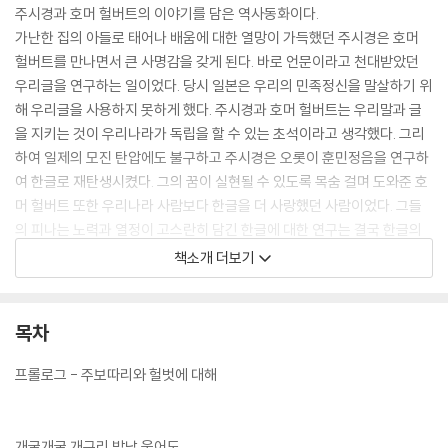
주시경과 호머 헐버트의 이야기를 담은 역사동화이다.
가난한 집의 아들로 태어나 배움에 대한 열망이 가득했던 주시경은 호머
헐버트를 만나면서 큰 사명감을 갖게 된다. 바로 언문이라고 천대받았던
우리글을 연구하는 일이었다. 당시 일본은 우리의 민족정신을 말살하기 위
해 우리글을 사용하지 못하게 했다. 주시경과 호머 헐버트는 우리말과 글
을 지키는 것이 우리나라가 독립을 할 수 있는 초석이라고 생각했다. 그리
하여 일제의 모진 탄압에도 불구하고 주시경은 오롯이 훈민정음을 연구하
여 한글로 재탄생시켰다. 그의 꿈이 실현될 수 있도록 목숨 걸며 도와준 호
머 헐버트 또한 우리나라 사람보다 한글을 더 사랑했던 사람이었다. 그들
의 피나는 노력과 열정이 고스란히 담긴 한글에 대한 연구는 결국 한글의
가치를 전 세계에 알리고 우리 민족의 얼을 지키는 역사가 되었다.
책소개 더보기
서로 배우고 가르치는 기쁨을 나누었던 주시경과 호머 헐버트는 서재필과
힘을 모아 《독립신문》을 창간하기도 했다. 한글로 된 신문을 통해 많은 사
람들이 독립에 대한 희망을 꿈꿀 수 있도록 한 것이다. 또한 주시경은 우리
목차
말과 글의 뿌리를 찾고 체계를 세우며 많은 제자들을 길러 내기도 했다. 우
리말 연구의 길잡이가 될 우리나라 최초의 국어사전 ‘말모이’를 편찬하기
프롤로그 - 주보따리와 헐벗에 대해
위해 심혈을 기울이기도 했다.
아무런 조건 없이 오직 한글을 사랑하고 개척했던 주시경과 누구보다 한글
의 우수성과 가치를 깨닫고 널리 알리고자 했던 호머 헐버트의 모습은 많
개굴개굴 개구리 밤낮 울어도