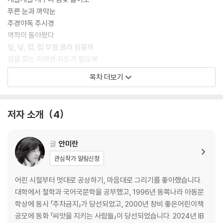
은 어린이들에게 귀감이 될 것이다. 뿐만 아니라 우리 민족의 얼이 담긴 한
푸른 눈과 까막눈
글과 한글날을 다시 한 번 생각해 보는 기회가 될 것이다. 말과 글을 빼앗긴
주경야독 주시경
어두웠던 시대에 한글을 재탄생시키고 독립을 꿈꾸었던 이들의 뜨겁고 빛
역적이 돌아왔다
나는 이야기를 들여다보자.
잎, 닢, 입, 립 무얼 골라 심을까
길을 찾는 자에겐 지도가 필요해
주보따리 달려라
목차 더보기
당신 책은 위험하다
얼과 말과 글
한글, 하나이자 크고 바른
저자 소개
4
에필로그 - 그들이 떠난 뒤
글
안미란
관심작가 알림신청
깊이 보는 역사 - 한글 이야기
작가의 말
어린 시절부터 멋대로 공상하기, 마음대로 그리기를 좋아했습니다.
참고한 책
대학에서 철학과 국어국문학을 공부했고, 1996년 동쪽나라 아동문
학상에 동시 「주차금지」가 당선되었고, 2000년 창비 좋은어린이책
공모에 동화 「씨앗을 지키는 사람들」이 당선되었습니다. 2024년 IB