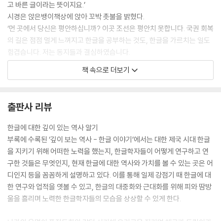
고 바른 글이라는 뜻이지요.’
시경은 앉은뱅이책상에 앉아 꼬박 촛불을 밝혔다.
‘먼 곳에서 당신은 평안하십니까? 이곳 조선은 평안치 못합니다. 국권 회복
의 길은 점점 멀게 느껴지고 한글을 공부하는 것도, 한글을 가르치는 일도
힘겹습니다. 저는 동지들과 결심하였습니다.
나라를 되찾는 그날까지 이 한 몸을 바치겠다고. 어린아이들과 아내가 눈
책 속으로 더보기
에 밟히지만, 사랑하는 이들에게 치욕스런 나라를 물려주고 싶지는 않습니
다.
북쪽 땅은 이곳보다 춥고 험하다지요. 먼 조선을 찾아 길을 떠난 당신의 심
출판사 리뷰
정이 저와 같았을까요? 저도 길을 떠나려 합니다. 독립의 그날이 오지 않으
면 우리글과 말을 지킬 수 없으니까요.’
한글에 대한 깊이 있는 역사 알기
--- 본문 중에서
부록에 수록된 ‘깊이 보는 역사 - 한글 이야기’에서는 대한 제국 시대 한글
을 지키기 위해 어떠한 노력을 했는지, 한글학자들이 어떻게 연구하고 연
구한 것들은 무엇인지, 현재 한글에 대한 역사와 가치를 볼 수 있는 곳은 어
디인지 등을 꼼꼼하게 설명하고 있다. 이를 통해 일제 강점기 때 한글에 대
한 연구와 업적을 엿볼 수 있고, 한글의 대중화와 근대화를 위해 피와 땀방
울을 흘리며 노력한 한글학자들의 모습을 상상할 수 있게 한다.