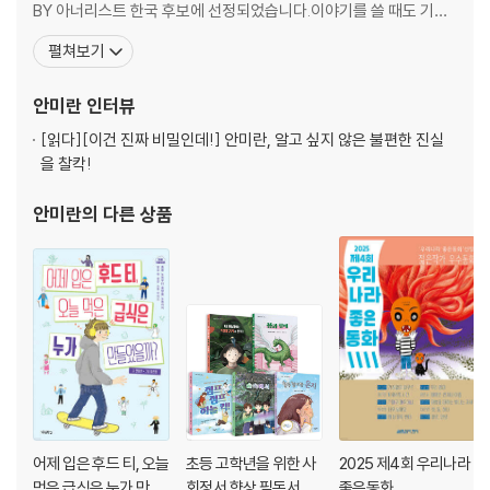
BY 아너리스트 한국 후보에 선정되었습니다.이야기를 쓸 때도 기쁘
지만, 마주 앉아 읽을 때도 행복하다는 걸 알게 되어 어린이들에게 책
펼쳐보기
읽어 주기를 하며 놀곤 합니다. 그동안 지은 책으로 『나 안 할래』 『너
만의 냄새』 『어린이를 위한 정의란 무엇인가』 『동동이 실종 사건』 『내
안미란
인터뷰
가 바로 슈퍼스타』 『내겐 소리로 인사해
[읽다]
[이건 진짜 비밀인데!] 안미란, 알고 싶지 않은 불편한 진실
을 찰칵!
안미란
의 다른 상품
어제 입은 후드 티, 오늘
초등 고학년을 위한 사
2025 제4회 우리나라
먹은 급식은 누가 만들
회정서 향상 필독서 세
좋은동화