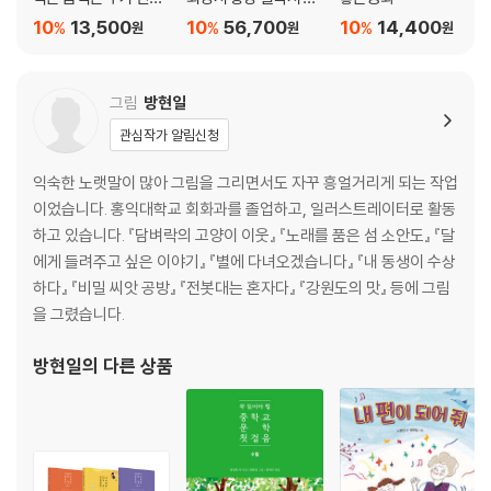
었을까?
트
10
13,500
10
56,700
10
14,400
%
%
%
원
원
원
그림
방현일
관심작가 알림신청
익숙한 노랫말이 많아 그림을 그리면서도 자꾸 흥얼거리게 되는 작업
이었습니다. 홍익대학교 회화과를 졸업하고, 일러스트레이터로 활동
하고 있습니다. 『담벼락의 고양이 이웃』 『노래를 품은 섬 소안도』 『달
에게 들려주고 싶은 이야기』 『별에 다녀오겠습니다』 『내 동생이 수상
하다』 『비밀 씨앗 공방』 『전봇대는 혼자다』 『강원도의 맛』 등에 그림
을 그렸습니다.
방현일
의 다른 상품