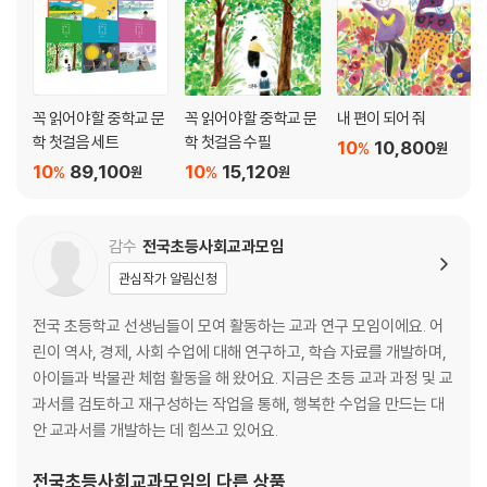
꼭 읽어야 할 중학교 문
꼭 읽어야 할 중학교 문
내 편이 되어 줘
학 첫걸음 세트
학 첫걸음 수필
10
10,800
%
원
10
89,100
10
15,120
%
%
원
원
감수
전국초등사회교과모임
관심작가 알림신청
전국 초등학교 선생님들이 모여 활동하는 교과 연구 모임이에요. 어
린이 역사, 경제, 사회 수업에 대해 연구하고, 학습 자료를 개발하며,
아이들과 박물관 체험 활동을 해 왔어요. 지금은 초등 교과 과정 및 교
과서를 검토하고 재구성하는 작업을 통해, 행복한 수업을 만드는 대
안 교과서를 개발하는 데 힘쓰고 있어요.
전국초등사회교과모임
의 다른 상품