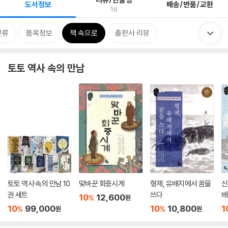
도서정보
배송/반품/교환
16
분류
품목정보
책 속으로
출판사 리뷰
토토 역사 속의 만남
토토 역사 속의 만남 10
맞바꾼 회중시계
형제, 유배지에서 꿈을
신
권 세트
쓰다
배
10
12,600
%
원
10
99,000
10
10,800
1
%
%
원
원