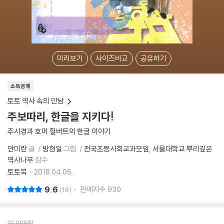
미리보기
사이즈비교
공유하기
소득공제
토토 역사 속의 만남
주보따리, 한글을 지키다!
주시경과 호머 헐버트의 한글 이야기
안미란
글
방현일
그림
전국초등사회교과모임
서울대학교 뿌리깊은
역사나무
감수
토토북
2018.04.05.
9.6
판매지수
930
16
12,000
원