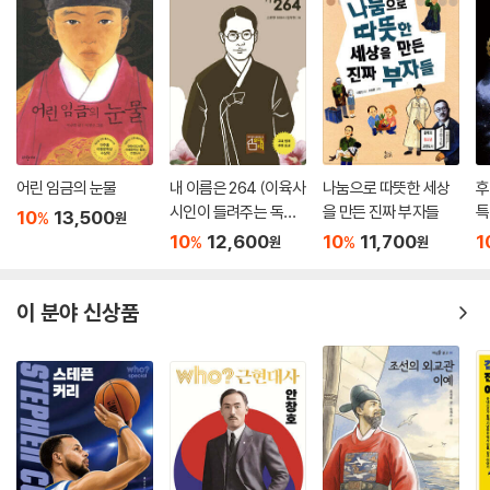
어린 임금의 눈물
내 이름은 264 (이육사
나눔으로 따뜻한 세상
후
시인이 들려주는 독립
을 만든 진짜 부자들
특
10
13,500
%
원
운동 이야기)
10
12,600
10
11,700
1
%
%
원
원
이 분야 신상품