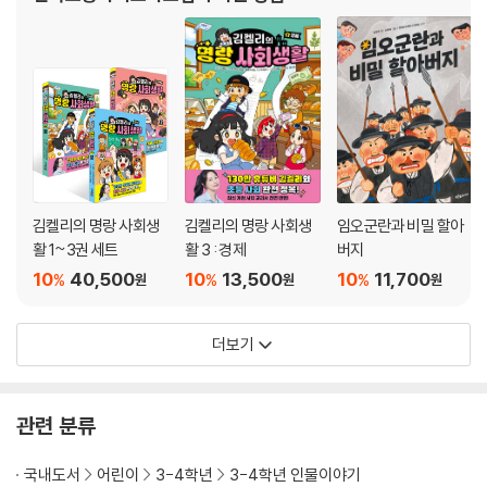
김켈리의 명랑 사회생
김켈리의 명랑 사회생
임오군란과 비밀 할아
활 1~3권 세트
활 3 : 경제
버지
10
40,500
10
13,500
10
11,700
%
%
%
원
원
원
더보기
관련 분류
국내도서
어린이
3-4학년
3-4학년 인물이야기