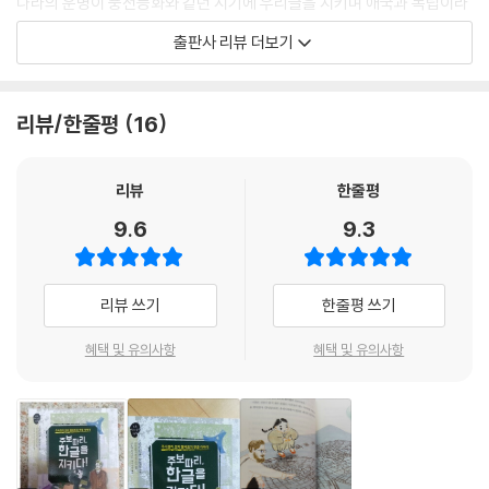
나라의 운명이 풍전등화와 같던 시기에 우리글을 지키며 애국과 독립이라
는 주요한 가치를 널리 알리고자 애썼던 인물로 주시경 선생을 꼽을 수 있
출판사 리뷰 더보기
다. 그는 글에 대한 앎이 말로써 드러나고, 말의 소통으로 나와 우리에 대한
정체성을 구현할 수 있다고 생각한 학자였다. 선교사 호머 헐버트와의 만
남은 주시경이 품은 이상을 더욱 빛나게 한 의미 있는 조우였다. 둘의 연합
리뷰/한줄평
16
이 빚어낸 멋진 성과를 아름답게 담아낸 『주보따리, 한글을 지키다!』를 읽
고, 우리다움을 지키고자 애쓴 선조들의 마음을 되새길 수 있었으면 좋겠
다.
리뷰
한줄평
- 서울대학교 뿌리깊은 역사나무
9.6
9.3
한글이 없었다면 우리는 지금 어떻게 살아가고 있을까요? 사실 한글은 우
리에게 너무나 익숙하고 자연스러운 공기처럼 다가옵니다. 하지만 오늘날
리뷰 쓰기
한줄평 쓰기
우리가 한글을 자유롭게 쓸 수 있었던 비결이 있습니다. 바로 주시경과 호
머 헐버트의 운명적 만남 덕분입니다. 세종 대왕이 만든 우리글에 ‘한글’이
혜택 및 유의사항
혜택 및 유의사항
라는 이름을 붙여 수많은 사람들이 사용할 수 있도록 해 주었기 때문입니
다. 『주보따리, 한글을 지키다!』는 한글이 단순히 문자가 아니라 우리 겨레
의 독립과 미래를 밝히는 소중한 정신이 담겨 있음을 보여 줍니다. 100여
년 전 한글이 사람들에게 다가선 그 생생한 역사 속으로 떠나 볼까요.
- 전국초등사회교과모임