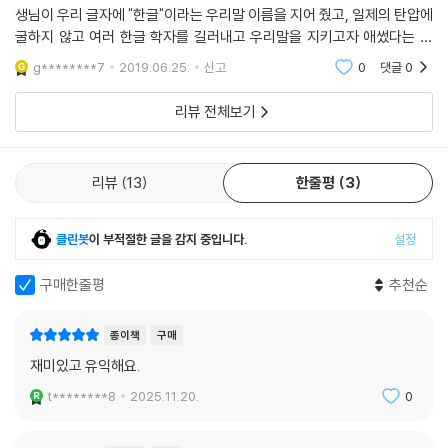
생님이 우리 글자에 "한글"이라는 우리말 이름을 지어 줬고, 일제의 탄압에
굴하지 않고 여러 한글 학자를 길러내고 우리말을 지키고자 애썼다는 걸
이 책을 통해서 더 잘 알게 되었다. 그리고 생소한 이름 "호머 헐버트" ... 한
g********7
2019.06.25.
신고
0
댓글
0
글과 한국을
리뷰 전체보기
리뷰
13
한줄평
3
클린봇
이 부적절한 글을 감지 중입니다.
설정
구매한줄평
추천순
종이책
구매
재미있고 유익해요.
t********8
2025.11.20.
0