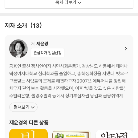
목차 더보기
정혜윤 ― 이성이 우리를 구원하리라『로지코믹스』
정희진 ― 외모주의의 억압을 달게 받는 사회『몸에 갇힌 사람들』
홍순철 ― 수고스러운 종이책 읽기의 즐거움『종이책 읽기를 권함』
저자 소개
13
사회 어떤 세상을 선택할 것인가
강인규 ― 복지 국가에서는 연애도 쉽다『미국에서 태어난 게 잘못이야』
저
제윤경
곽정수 ― 이것은 책이 아니라 분노이자 절규다『삼성이 버린 또 하나의 가
관심작가 알림신청
족』
김낙호 ― 전투적 인권 운동가는 어떻게 탄생했는가『검은 혁명가 맬컴 엑
금융인 출신 정치인이자 시민사회운동가. 경상남도 하동에서 태어나
스』
덕성여자대학교 심리학과를 졸업하고, 총학생회장을 지냈다. 빚으로
김남시 ― 아파트와 우리 욕망의 자서전『콘크리트 유토피아』
고통받는 사람들의 문제를 해결하고자 2007년 에듀머니를 창업해
김이경 ― 코스타리카의 작지만 온전한 평화『군대를 버린 나라』
채무자 권익 보호 활동을 시작했으며, 이후 ‘빚을 갚고 싶은 사람들’,
류대성 ― 왜 지금 사회과학이 필요한가『캠퍼스 밖으로 나온 사회과학』
주빌리은행, 롤링주빌리 등에서 장기부실채권 탕감과 금융취약계층
박홍규 ― 웹 2.0 시대, 창조적 커넥션을 회복하라『커넥팅』
지원 활동을 이어왔다. 제20대 국회에서 더불어민주당 비례대표 국
펼쳐보기
이수종 ― 고릴라 이스마엘 '희망'을 말하다『나의 이스마엘』
회의원으로 활동하며 정무위원회 위원, 원내대변인 등을 맡았고, 서
장동석 ― 동아시아 사회주의 운동의 선구자『나는 사회주의자다』
민금융 보호와 채무자 재기 지원을 위한 제도 개선에 힘썼다. 이후 고
제윤경
의 다른 상품
정여울 ― 푸르른 이십 대에게 보내는 마르크스의 연애편지『청년이여, 마
향인 사천·남해·하동 지역에서 지역위원장으로 활동하며 지
르크스를 읽자』