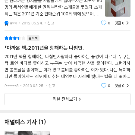
는 안타까운 양서들을 사람들에게 알려보자는 의도로 50
구제해야 할 것은 잠시 잃어버렸던 가치이다. 히키의 말대로 아름?움은 죽
필요한 건 당신이 아니라 이 사회다."라는 필자의 일갈에 가슴속까지 시원
명의 독서인들에게 한 권씩 부탁한 소개글을 묶었다. 소개
지 않는다. "왕조는 소멸하며 국가는 붕괴한다. 학설은 효력을 상실하며 기
하다.
되는 책은 2011년 기준 판매순위 100위 밖에 있으며, 20
관은 영락한다. 그러나 작품은 살아남는다." 이 불멸의 비밀을 풀 새로운 논
그러나 이 난맥상을 무슨 수로 풀어 간단 말인가? 경쟁에 목숨 건 서바이벌
11년에 나왔어야 한다는 조건이 붙는다. 이 책을 누가 읽
의가 시작되어야 할 지점에서, 이 책은 '보이지 않는 용'의 귀환을 촉구하는
a**l
2012.05.24.
신고
0
댓글
0
공화국, '분열이 취미'라는 한국 사회에서 명쾌한 민주적 합의로 사회 변화
으면 좋을까. 개성을 추구하는 사람에게 추천하고 싶다.
기원제로서 의미를 갖는다. 논의는 이제부터 시작이다.
를 이끈다는 것은 가당키나 한가.
베스트셀러는 곧대로 번역하면 많이 팔린 책
---이진숙, 「아름다움의 귀환을 촉구하는 기원제」, 『보이지 않는 용』
종이책
정혜윤 CBS 라디오 PD는 시대의 광기를 이성의 빛으로 이겨 내고자 했던
버트런드 러셀의 삶을 소개하며 "세상을 철저하게 이성적으로 의심하고
「아까운 책」2011년을 항해하는 나침반.
비판하는 것이 우리를 구원해 줄 것이라고 믿으며 평생 인습을 경멸하고
2011년 책을 항해하는 나침반사람마다 좋아하는 풍경이 다르다. 누구는
소수파에 속하길 두려워하지 않았던" 러셀을 『로지코믹스』를 통해 꼭 만나
탁 트인 바다를 좋아하고 누구는 숲이 빼곡한 산을 좋아한다. 그런가하
보라고 당부한다. 세계를 환멸 하면서도 희망을 놓지 못하는 이들이라면
면 봄햇살을 좋아하는 이가 있고 봄비를 좋아하는 이가 있다. 나는 특이하
더더욱 회의주의자 러셀이 죽을 때까지 간직했던 얽념에 감동할 것이다.
다면 특이하게도 정오에 비추는 태양보다 자정에 빛나는 별을 더 좋아한
만화 『맬컴 엑스』는 전투적 인권 운동가의 일대기를 드라마틱한 전개로 다
다. 마주 바라보지도 못하는 태양보다 밤하늘의 까만 공백을 메워주는 별
f*****8
2013.03.25.
신고
0
댓글
0
들에게 더 감격한다. 나
루는 대신 그를 만들어 낸 사회적 맥락을 풍부하게 살피는 훌륭한 다큐멘
터리다. 만화 평론가 김낙호는 이 책을 통해 복합적으로 얽힌 사회의 구도
리뷰 전체보기
속에서 선택 하나하나가 어떤 흐름을 만들어 낼 수 있는지 예상하는 사고
실험을 해 볼 것을 권한다.
채널예스 기사
1