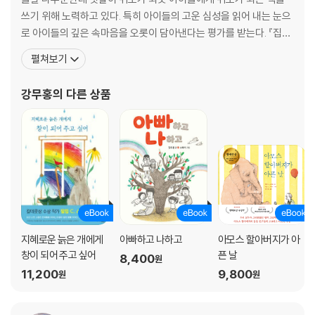
쓰기 위해 노력하고 있다. 특히 아이들의 고운 심성을 읽어 내는 눈으
어린이·청소년 세상과 놀며 아이들은 자란다
로 아이들의 깊은 속마음을 오롯이 담아낸다는 평가를 받는다. 『집으
강무홍 ― 어린 날의 '하루'를 읽다『우리 이웃 이야기』
로』, 『개답게 살 테야!』, 『좀더 깨끗이』, 『새끼 표범』, 『그래도 나는 누
김민령 ― 조선의 오디세우스 이선달 출두요!『별난 양반 이선달 표류기』
펼쳐보기
나가 좋아』, 『비행기와 하느님과 똥』, 『까불지 마!』, 『우당탕 꾸러기
김선희 ― '나'를 찾기 위한 시간 여행『시간 밖으로 달리다』
삼남매』 등 다양한 작품을 쓰고, 『아모스 할아버지가 아픈 날』, 『괴물
서정숙 ― 주변의 수많은 준범이와 친구 되기『뒷집 준범이』
강무홍
의 다른 상품
들이 사는 나라』, 『새벽』,
과학 * 우리 앞에 놓인 판도라의 상자
강양구 ― 과학 기술은 누구를 위해 존재하는가『시민과학』
김명남 ― 어느 매력적인 식량학자의 비극적 일대기『바빌로프』
예병일 ― 의학의 눈으로 세상을 들여다보다『가운을 벗자』
이은희 ― 과학에 대한 맹신과 불신 사이『법정에 선 과학』
이정모 ― 나를 미치게 하는 통증, 나를 수호해 주는 통증『통증 연대기』
임승수 ― 우리는 위험한 채소를 먹고 있다『채소의 진실』
지혜로운 늙은 개에게
아빠하고 나하고
아모스 할아버지가 아
창이 되어 주고 싶어
픈 날
8,400
원
문화·예술 황홀과 탐닉, 그 사이의 인생
11,200
9,800
원
원
김갑수 ― 슬픔과 비통 다음의 이야기『나의 서양음악 순례』
김고금평 ― 조용한 비틀 혹은 행동하는 이상주의자『조지 해리슨』
김민주 ― 우리 일상을 밝히는 찬란한 예술『커피, 어디까지 가봤니?』