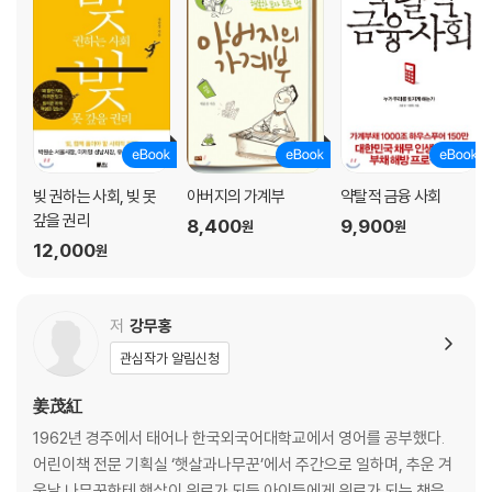
한기호 ― 이 땅의 망해 버린 교육『교육 불가능의 시대』
경제·경영 더 나은 자본주의를 생각하다
김대호 ― 우리 경제를 위한 최강의 비급『한국 경제의 미필적 고의』
김은섭 ― 돈, 삶의 빚이자 빛『돈 사용설명서』
안병진 ― 더 강력해진 집단 지성의 신세계『매크로 위키노믹스』
이덕재 ― 다시, 세계화를 생각하자『자본주의 새판짜기』
장성익 ― 삶의 참된 뿌리를 찾아서『굿 워크』
빚 권하는 사회, 빚 못
아버지의 가계부
약탈적 금융 사회
제윤경 ― 비합리적이기에 인간적이다『댄 애리얼리, 경제 심리학』
갚을 권리
8,400
9,900
원
원
홍기빈 ― 시장을 개혁할 새로운 경제 지표 보고서『GDP는 틀렸다』
12,000
원
문학 불안한 시대, 우리의 초상
강경석 ― 모국어가 없이 태어난 사람『생년월일』
저
강무홍
김민식 ― 상상력의 은하수로 떠나다『SF 명예의 전당 4: 거기 누구냐?』
관심작가 알림신청
김봉석 ― 신자유주의 시대의 새로운 하드보일드『불야성』
김애리 ― 울 수 없는 자들을 위해 대신 울어 주는 시인『백석 평전』
姜茂紅
듀나 ― 드디어 매그레 반장이 왔다!『매그레 시리즈』
1962년 경주에서 태어나 한국외국어대학교에서 영어를 공부했다.
변정수 ― 가장 개인적이고 정치적인 청춘담『은근 리얼 버라이어티 강남
어린이책 전문 기획실 ‘햇살과나무꾼’에서 주간으로 일하며, 추운 겨
소녀』
울날 나무꾼한테 햇살이 위로가 되듯 아이들에게 위로가 되는 책을