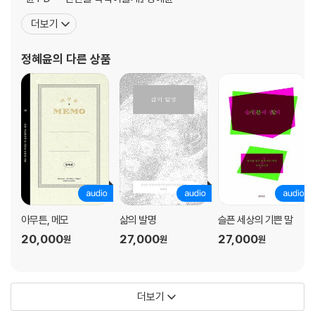
더보기
정혜윤
의 다른 상품
아무튼, 메모
삶의 발명
슬픈 세상의 기쁜 말
20,000
27,000
27,000
원
원
원
더보기