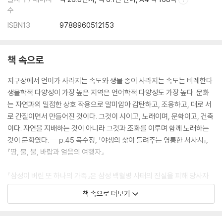
수
ISBN13
9788960512153
책 속으로
지구상에서 언어가 사라지는 속도와 생물 종이 사라지는 속도는 비례한다.
생물학적 다양성이 가장 높은 지역은 언어학적 다양성도 가장 높다. 문화
는 자연과의 밀접한 상호 작용으로 말미암아 감탄하고, 조응하고, 때로 서
로 간질이면서 만들어진 것이다. 그것이 시이고, 노래이며, 문학이고, 건축
이다. 자연을 지배하는 것이 아니라 그것과 조화를 이루며 함께 노래하는
것이 문화였다.---p.45 목수정, 「야생의 삶이 들려주는 영롱한 서사시」,
『땅, 물, 불, 바람과 얼음의 여행자』
『삼성이 버린 또 하나의 가족』은 삼성 백혈병 사태의 진실을 피해 당사자
들의 목소리를 통해 들려주는 르포다. 이 문제를 제대로 다룬 책을 거의 찾
책 속으로 더보기
기 힘든 현실이라 그 의미를 더한다. (…) 책의 제목은 삼성의 장수 광고 캠
페인인'또 하나의 가족'을 패러디 했다. 국민 모두에게 또 하나의 가족이 되