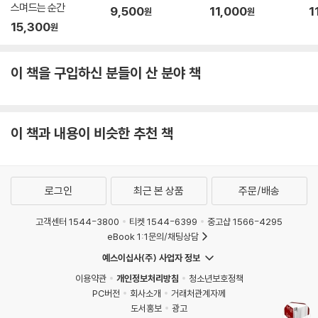
스며드는 순간
9,500
11,000
1
원
원
15,300
원
이 책을 구입하신 분들이 산 분야 책
이 책과 내용이 비슷한 추천 책
로그인
최근 본 상품
주문/배송
고객센터 1544-3800
티켓 1544-6399
중고샵 1566-4295
eBook 1:1문의/채팅상담
예스이십사(주) 사업자 정보
이용약관
개인정보처리방침
청소년보호정책
PC버전
회사소개
거래처관계자께
도서홍보
광고