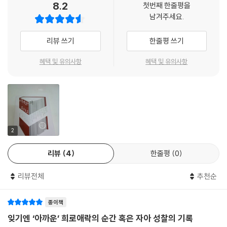
8.2
첫번째 한줄평을
으면 좋은 책'과 '저자의 다른 책'도 안내한다.
남겨주세요.
『한국 경제의 미필적 고의』는 무림 최강의 비급(秘)이다. (…) 만약 이 책
의 진단과 대안을 학습하고 검증해서 정책과 공약으로 구현하는 경쟁이 진
이름난 탐서가 50인이 가려낸 지난 한 해의 숨은 명저
리뷰 쓰기
한줄평 쓰기
보와 보수 간에 치열하게 벌어진다면 2013년 이후 한국의 경제와 사회는
확실히 업그레이드될 수 있을 것이다.---p.196 김대호, 「우리 경제를 위한
지난 해 '아까운 책' 시리즈의 첫 책을 접한 독자들이 가장 많이 던진 질문
혜택 및 유의사항
혜택 및 유의사항
최강의 비급」, 『한국 경제의 미필적 고의』
중 하나가 "도대체 '아깝다'의 기준이 무엇인가?"였던 바, 여기서 밝히자면
사실 '아까운 책'의 선정은 온전히 필자들의 주관성에 맡겨진다. 올해에도
가난하던 시절에 10퍼센트씩 심지어 그 이상의 GDP 성장률을 보여 주는
국내 대형 서점의 2011년 베스트셀러 순위 100위 내에 들지 못한 책들을
일은 이러한 목적에 아주 잘 부합한다. 하지만 아무리 용을 써도 벌써 몇 십
대상으로 한다는 최소의 기준만 있었을 뿐이다. '아까운 책'은 오히려 필자
년째 3퍼센트대에 머물러있는 GDP라는 숫자에 계속 집착한다면 정치인
들 각자가 지극히 주관적인 눈으로 발견하고 그 가치를 평가했기에 독자에
들은 스스로가 철저하게 무능한 집단이요 자신들이 이끄는 사회 전체도 무
게 더 깊은 울림으로 다가갈 수 있는 타이틀이다. 필자들의 주관성과 전문
2
언가 위기 상태, 최소한 심각한 정체 상태에 빠져 있다는 암울한 결론에 당
성이 만나 논의가 더욱 풍성해지고 공감대의 스펙트럼은 넓어졌다.
도하게 된다. ---p.251 홍기빈, 「시장을 개혁할 새로운 경제 지표 보고서」,
리뷰
4
한줄평
0
작가, 교사, 드라마 PD, 기자, 학자, 평론가, 의사, 번역가, 전문 서평가, 컨
『GDP는 틀렸다』
설턴트 등 다양한 약력만큼이나 필자들이 써낸 서평 하나하나가 다채롭다.
리뷰전체
추천순
각자 차별화된 관점과 전문적 식견을 바탕으로 책을 소개하고 저마다의 사
드라마는 어떻게 만들어지는가. 그 비결을 알려 드리자면 아주 간단하다.
연을 펼치고 있어, 글 자체만 놓고 봐도 흥미로운 읽을거리가 된다.
'만약에 …라면?'이라는 하나의 상상에서 출발하면 된다. (…) 『SF 명예의
종이책
이렇듯 필자 개개인의 개성이 빛나는 50편의 서평이 탄생했다. 이에 더해
전당 4: 거기 누구냐?』는 인류 상상력의 보고라고 할 수 있는 SF의 하위
이 시대의 글쟁이들이 작정하고 '유혹하는 글쓰기'를 한 덕분에 독자들은
잊기엔 ‘아까운’ 희로애락의 순간 혹은 자아 성찰의 기록
주제들을 다룬다. 외계인 괴물, 과학 기술적 디스토피아, 초인간, 시간 여