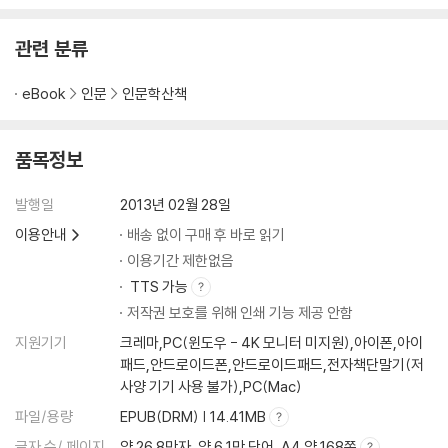
관련 분류
eBook
인문
인문학산책
품목정보
발행일
2013년 02월 28일
이용안내
배송 없이 구매 후 바로 읽기
이용기간 제한없음
TTS 가능
저작권 보호를 위해 인쇄 기능 제공 안함
지원기기
크레마,PC(윈도우 - 4K 모니터 미지원),아이폰,아이
패드,안드로이드폰,안드로이드패드,전자책단말기(저
사양 기기 사용 불가),PC(Mac)
파일/용량
EPUB(DRM) | 14.41MB
글자 수/ 페이지
약 26.8만자, 약 6.1만 단어, A4 약 168쪽