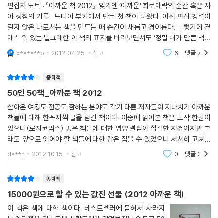
미처 발견하지 못하고 놓친 양서는 물론이고 평소 관심 갖지 않았던 종류
편집자 노트 : 『아까운 책 2012』 잊기엔 ‘아까운’ 희로애락의 순간 혹은 자
행, 과학 기술의 재앙 등 사실상 SF의 효시 격인 작품들이 총망라되어 있
의 책까지 들춰 보게 된다. 내심 '책 편식'이 고민인 독자들도 이 책 한 권으
아 성찰의 기록 드디어 부키에서 만든 첫 책이 나왔다. 아직 편집 경력이
다.---p.270 김민식, 「상상력의 은하수로 떠나다」, 『SF 명예의 전당 4: 거
로 2011년 출간된 책들의 정수를 고루 맛볼 수 있다.
길지 않은 나로서는 책을 만드는 매 순간이 새롭고 경이롭다. 그렇기에 곁
기 누구냐?』
에 누워 있는 발그레한 이 책의 표지를 바라보면서도 ‘정말 내가 만든 책이
무엇을 읽느냐는 곧 어떻게 사느냐의 문제
맞나?’ 하는 생각이 불쑥불쑥 드는 것이리라. 마치 오랜 산고 끝에 아
b******b
2012.04.25.
신고
6
댓글
7
인간은 통증을 느낄 때마다 남에게 동정심을 일으키려는 듯한 행동(앞뒤
로 몸 흔들기, 소리 내기, 찡그리기, 울기)을 하지만 사람과 대다수 짐승은
무상 급식 논란으로 촉발된 서울시장 선거와 팟캐스트 나는 꼼수다 열풍으
종이책
동료가 부상당하면 오히려 거리를 둔다. 저자의 남자 친구도 결국 그녀를
로 기억될 2011년 그리고 대선이 치러지는 올해 2012년. 두 해를 관통하는
버리고 떠났다. 상처 입은 짐승이 본능적으로 무리를 떠나듯 상당수의 만
50인 50책_아까운 책 2012
한국 사회의 가장 뜨거운 관심사는 단연 '정치'요, 최대의 화두는 '선택'일
성 통증 환자들이 혼자 지낸다. 통증은 당사자에게는 언제나 새롭지만 주
것이다. 50명의 필자들 역시 근본적인 사회 변화에 대한 시대적 요구에 주
살아온 여정도 전공도 잘하는 분야도 각기 다른 저자들이 지나치기 아까운
변 사람들에게는 금세 지겹고 뻔한 일이 되기 때문이다.--- 이정모, 「나를
책들에 대해 한꼭지씩 글을 남긴 책이다. 이중에 읽어본 책은 고작 한권이
목하며 우리 삶에 나침반이 되어 줄 책들을 소개하고 있다.
미치게 하는 통증, 나를 수호해 주는 통증」, 『통증 연대기』
었으니(로지코믹스) 좋은 책들에 대한 영양 결핍이 심각한 지경이지만 그
『미국에서 태어난 게 잘못이야』와 『자본주의 새판짜기』는 우리 사회를 무
래도 앞으로 읽어야 할 책들에 대한 감은 잡을 수 있었으니 서서히 고쳐나
한 경쟁으로 내몰고 있는 작금의 신자유주의와 무비판적 미국 선호를 통렬
서경식은 음악을 사랑하는 것이 자연스러운 취향의 문제가 아니라 자기 존
갈 가능성은 열려있다고 자위해 본다. 듀나님이 추천한 조르주 심농의 매
히 비판한다. 『자본주의 새판짜기』는 세계화란 너무 멀리 나가지 않았을
d***n
2012.10.15.
신고
0
댓글
0
그레 시리즈
재, 사회적 신분과 맞부딪는 갈등 관계 속에서 성장해 나가야 했다. '상처
때 제대로 작동한다는 역설을 갖는다며, 각국의 민주적 통제를 바탕으로
입은 용'이라 불리는 윤이상의 음악에 깊이 빠져들었고, '삼중의 국외자'라
'적당한 세계화'를 위한 새로운 틀을 짤 것을 제안한다. 펜실베이니아대 교
종이책
고 스스로 한탄한 말러에 천착했다. ---p.394 김갑수, 「슬픔과 비통 다음
수 강인규가 추천한 『미국에서 태어난 게 잘못이야』는 삶의 질 저하로 GD
15000원으로 할 수 있는 값진 선물 (2012 아까운 책)
의 이야기」, 『나의 서양음악 순례』
P를 높이는 미국식 체제의 모순을 폭로한다. "당신 탓이 아니라 사회 탓이
이 책은 책에 대한 책이다. 베스트셀러에 묻혀서 사라지
다. 그러니 치유니 처세니 하는 책들을 집어 던지고 이 책을 잡으라. 치유가