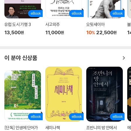
유럽 도시 기행 3
사고외주
오뒷세이아
불
13,500
11,000
10
22,500
1
%
원
원
원
이 분야 신상품
[단독] 인생에 단어가
세미나책
조반니의 방 안에서
에