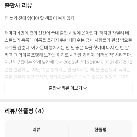
고 싶다는 삼성이 정작 진짜 가족인 노동자에겐 철저히 남인 현실을 꼬집
출판사 리뷰
는다. ---p.114 곽정수, 「이것은 책이 아니라 분노이자 절규다」, 『삼성이
버린 또 하나의 가족』
더 늦기 전에 읽어야 할 책들이 여기 있다
우리는 흔히 평화의 반대는 전쟁이라고 생각합니다. 하지만 코스타리카인
해마다 4만여 종의 신간이 국내 출판 시장에 쏟아진다. 하지만 재빨리 베
의 가치관에서 평화는 그보다 훨씬 적극적이고 넓은 의미를 가집니다. 단
스트셀러 목록에 이름을 올리지 못한 대다수는 금세 사람들의 관심 밖으로
순히 전쟁이 없다거나 전쟁에 반대하는 것이 아니라, 즐겁고 편안한 세상
자취를 감춘다. 이 가운데 놓쳐서는 안 될 좋은 책을 찾아내 다시 한 번 알
을 만드는 실천, '반대'를 넘어 '긍정'의 세계를 지향하는 적극적인 비전이
리고 그 의미를 조명해 보자는 취지로 시작한 기획이 '아까운 책' 시리즈다.
바로 평화인 것이지요. 그래서 코스타리카인들은 군대를 폐지하고, 교도소
지난해 7월에는 연례 발간에 앞서 2000년부터 2010년까지 21세기 첫 10
의 콘크리트 담장을 없애고, 어린이도 위헌 소송을 제기할 수 있고, 누구나
년을 결산하는 『지난 10년 놓쳐서는 안 될 아까운 책』을 출간했다. 독자는
무상 진료를 받을 수 있는 나라를 만들었습니다.---p.140 김이경, 「코스타
물론 언론과 출판 종사자, 저자들로부터 큰 관심과 호응을 얻었고, "1등만
리카의 작지만 온전한 평화」, 『군대를 버린 나라』
기억하는 시장에서 보기 드문 좋은 기획"으로 평가 받기도 했다.
출판사 리뷰 더보기
첫 시도의 연착륙에 힘입어 연례 발간의 출발인 『아까운 책 2012』 작업으
사후 100주년을 맞아 국내 최초로 출간된 고토쿠 슈스이 저작집 『나는 사
로 순조롭게 이어졌다. 이번 책에는 정혜윤, 목수정, 김갑수, 듀나, 강양구,
회주의자다』에 해제를 쓴 박노자 교수는 다음과 같은 말로 그런 우리의 무
제윤경, 홍기빈, 이은희 등 각 분야 전문가들과 내로라하는 탐서가 50인이
리뷰/한줄평
4
지를 질타한다. "우리가 그를 모르는 것은 우리 역사 교육의 한심한 수준과
참여했다. 필자들은 지난 한 해 출간된 책 가운데 아깝게 묻혔으나 재조명
일본학 전공자들의 일본 및 동아시아 사회주의 운동의 역사에 대한 한탄스
할 가치가 충분한 문제작을 한 권씩 선정하고 심도 있는 서평으로 소개했
러운 무관심을 노골적으로 보여 줄 뿐이다."---p.172 장동석, 「동아시아
다. 인문, 사회, 경제·경영, 문학, 어린이·청소년, 과학, 문화·예술 등 7개 분
리뷰
한줄평
사회주의 운동의 선구자」, 『나는 사회주의자다』
야에서 모두 50권의 추천작을 가려냈고, 더불어 필자가 추천하는 '함께 읽