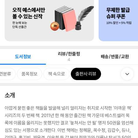
리뷰/한줄평
도서정보
배송/반품/교환
4
련분류
품목정보
책 속으로
출판사 리뷰
소개
아깝게 묻힌 좋은 책들을 발굴해 널리 알리자는 취지로 시작한 '아까운 책'
시리즈의 두 번째 책. 2011년 한 해 동안 출간된 책 가운데 베스트셀러 목
록에 이름을 올리지는 못했지만 결코 '놓쳐서는 안 될' 명저 50권을 엄선해
심도 있는 서평으로 소개한다. 이번 책에는 정혜윤, 목수정, 김갑수, 듀나,
강양구, 홍기빈, 제윤경, 이은희 등 각 분야 전문가와 이름난 탐서가 50인