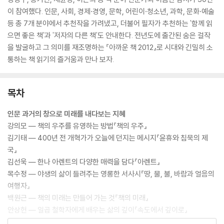
이 참여했다. 인문, 사회, 경제·경영, 문학, 어린이·청소년, 과학, 문화·예술
등 총 7개 분야에서 추천작을 가려냈고, 더불어 필자가 추천하는 '함께 읽
으면 좋은 책'과 '저자의 다른 책'도 안내한다. 전년도에 출간된 숨은 걸작
을 발굴하고 그 의미를 재조명하는 『아까운 책 2012』로 시대와 긴밀히 소
통하는 책 읽기의 즐거움과 만나 보자.
목차
인문 과거의 창으로 미래를 내다보는 지혜
강의모 ― 책의 우주를 유영하는 방법『책의 우주』
김기태 ― 400년 전 개혁가가 오늘에 던지는 메시지『윤휴와 침묵의 제
국』
김선욱 ― 한나 아렌트의 다양한 매력을 담다『아렌트』
목수정 ― 야생의 삶이 들려주는 영롱한 서사시『땅, 물, 불, 바람과 얼음의
여행자』
백원근 ― 책의 미래는 만들어 가는 것『책의 미래』
안상헌 ― 일곱 철학자에게 배우는 삶의 깊이『속도에서 깊이로』
이희수 ― 세계사를 조망하는 새로운 혜안『이슬람의 눈으로 본 세계사』