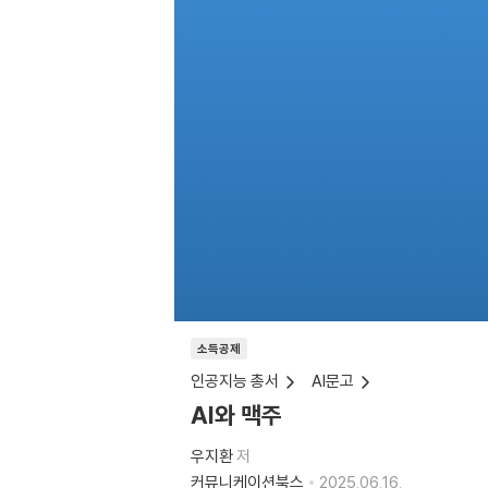
소득공제
인공지능 총서
AI문고
AI와 맥주
우지환
저
커뮤니케이션북스
2025.06.16.