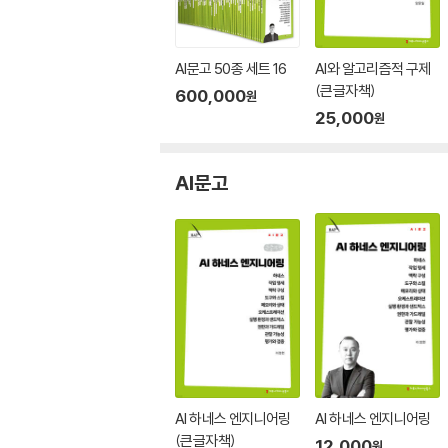
AI문고 50종 세트 16
AI와 알고리즘적 구제
(큰글자책)
600,000
원
25,000
원
AI문고
AI 하네스 엔지니어링
AI 하네스 엔지니어링
(큰글자책)
12,000
원