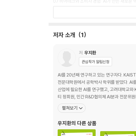
07 비어테크와 소비자 경험: AI가 만든 새로운 
08 AI와 지속 가능성: 환경 친화적인 맥주 생산
09 미래 전망: 비어테크의 발전과 맥주 산업의 
10 비어테크의 주요 기술과 도구
저자 소개
1
저
우지환
관심작가 알림신청
AI를 20년째 연구하고 있는 연구자다. KAI
전문대학원에서 공학박사 학위를 받았다. AI를 
산업에 필요한 AI를 연구했고, 고려대학교와
티 정회원, 민간 R&D협의체 AI분과 전문위
펼쳐보기
우지환
의 다른 상품