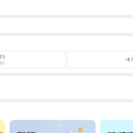
팔기
내 
불가