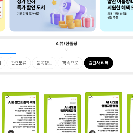
리뷰/한줄평
0
개
관련분류
품목정보
책 속으로
출판사 리뷰