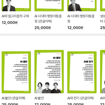
AI와 알고리즘적 구제
AI 시대의 행정자동결
AI 시대의 행정자동결
생성
정 (큰글자책)
정
터 
12,000
원
25,000
12,000
25
원
원
AI 불안 (큰글자책)
AI 불안
AI와 전기 (큰글자책)
AI
25,000
12,000
25,000
12
원
원
원