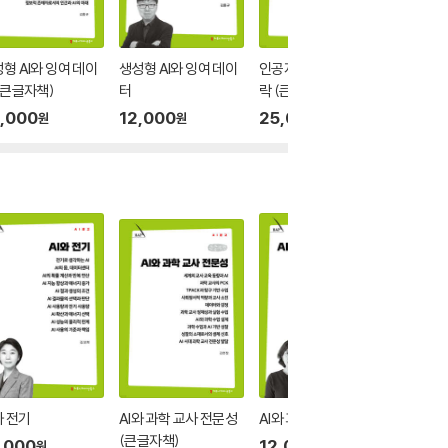
형 AI와 잉여 데이
생성형 AI와 잉여 데이
인공지능과 윤리적 맥
인공지능
(큰글자책)
터
락 (큰글자책)
락
,000
12,000
25,000
12,00
원
원
원
와 전기
AI와 과학 교사 전문성
AI와 과학 교사 전문성
AI와 고
(큰글자책)
책)
,000
12,000
원
원