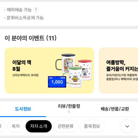
해외배송 가능
문화비소득공제 가능
이 분야의 이벤트
11
리뷰/한줄평
도서정보
배송/반품/교환
1
개
목차
저자 소개
관련분류
품목정보