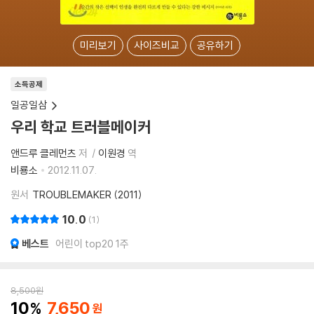
미리보기
사이즈비교
공유하기
소득공제
일공일삼
우리 학교 트러블메이커
앤드루 클레먼츠
저
이원경
역
비룡소
2012.11.07.
원서
TROUBLEMAKER (2011)
10.0
1
베스트
어린이 top20 1주
8,500
원
10
7,650