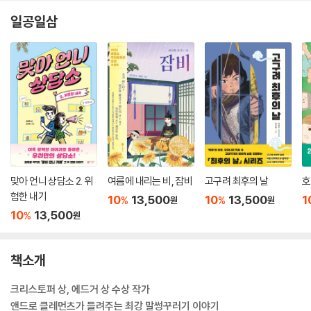
일공일삼
맞아 언니 상담소 2. 위
여름에 내리는 비, 잠비
고구려 최후의 날
호
험한 내기
10
13,500
10
13,500
1
%
%
원
원
10
13,500
%
원
책소개
크리스토퍼 상, 에드거 상 수상 작가
앤드로 클레먼츠가 들려주는 최강 말썽꾸러기 이야기