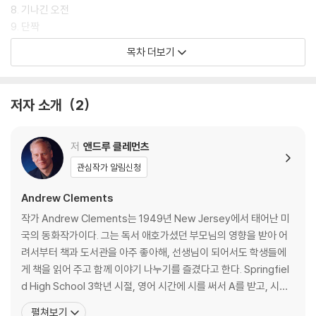
8. 기나긴 오전
9. 단짝
10. 잠깐의 방심
목차 더보기
11. 놀라운 변화
12. 겁쟁이
13. 누군가의 심술
저자 소개
2
14. 용의자 명단
15. 시시한 핼러윈
16. 콧수염 난 당나귀
저
앤드루 클레먼츠
17. 증거
관심작가 알림신청
18. 재미
19. 선택의 갈림길
Andrew Clements
20. 범죄 현장
작가 Andrew Clements는 1949년 New Jersey에서 태어난 미
21. 최후의 결전
국의 동화작가이다. 그는 독서 애호가셨던 부모님의 영향을 받아 어
22. 에필로그
려서부터 책과 도서관을 아주 좋아해, 선생님이 되어서도 학생들에
게 책을 읽어 주고 함께 이야기 나누기를 즐겼다고 한다. Springfiel
옮긴이의 말
d High School 3학년 시절, 영어 시간에 시를 써서 A를 받고, 시가
꼭 출판 되길 바란다는 선생님의 칭찬에 힘을 얻어 Northwestern
펼쳐보기