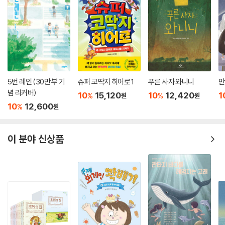
5번 레인 (30만 부 기
슈퍼 코딱지 히어로 1
푸른 사자 와니니
만
념 리커버)
10
15,120
10
12,420
1
%
%
원
원
10
12,600
%
원
이 분야 신상품