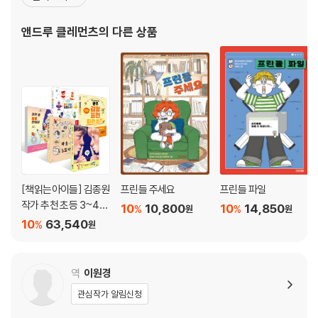
University에 진학했다. 대학 졸업 후, National Louis University
에서 석사 학위를 받은 후, Chicago 북부의 공립 학
앤드루 클레먼츠
의 다른 상품
[책읽는아이들] 김종원
프린들 주세요
프린들 파일
작가 추천 초등 3~4학
10
10,800
10
14,850
%
%
원
원
년 세트
10
63,540
%
원
역
이원경
관심작가 알림신청