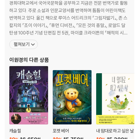
경희대학교에서 국어국문학을 공부하고 지금은 전문 번역가로 활동
하고 있다. 주로 소설과 인문교양서를 번역하며 틈틈이 어린이책도
번역하고 있다. 옮긴 책으로 루이스 어드리크의 『그림자밟기』, 존 스
칼지의 『조이 이야기』, 『휴먼 디비전』, 『모든 것의 종말』, 로알드 달
탄생 100주년 기념 단편집 전 5권, 마이클 크라이튼의 『해적의 시
대』, 『넥스트』, 팀 세버린의 바이킹 3부작, 패트릭 오브라이언의 『마
펼쳐보기
스터 앤드 커맨더』, 『포스트 캡틴』, R. L. 스타인의 『구스범스』 시리
즈, 앤드루 클레먼츠의 『말 안 하기 게임』, 『위험한 비밀 편지』, 『쌍둥
이원경
의 다른 상품
이 바꿔치기 대작전』, 『황
캐슬힐
포켓 베어
내 맘대로 하고 싶은 날