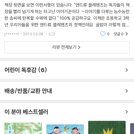
책장 뒷면을 보면 이런서평이 있습니다. "앤드류 클레멘츠는 독자들이 책
장을 빨리 넘기게 하는 타고난 이야기꾼이다. ~이야기를 다루는 능수능란
한 솜씨에 탄복할 수밖에 없다." 100% 공감하구요. 이책은 초등학교 3학
년 우리아들을 위한 앤드류 클레멘츠의 첫책인데요. 글밥이 이렇게 많은
글은 태어나서 처음이라..(매일그림책만 봐서^^)읽을수 있을까 걱정을 했
j******l
2013.03.08.
신고
0
댓글
0
는데 틈틈이 읽고 있네
리뷰 전체보기
어린이 독후감
6
배송/반품/교환 안내
이 분야 베스트셀러