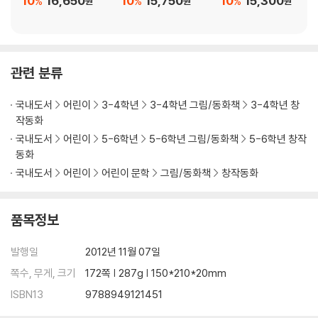
10
16,650
10
15,750
10
15,300
%
%
%
원
원
원
관련 분류
국내도서
어린이
3-4학년
3-4학년 그림/동화책
3-4학년 창
작동화
국내도서
어린이
5-6학년
5-6학년 그림/동화책
5-6학년 창작
동화
국내도서
어린이
어린이 문학
그림/동화책
창작동화
품목정보
발행일
2012년 11월 07일
쪽수, 무게, 크기
172쪽 | 287g | 150*210*20mm
ISBN13
9788949121451