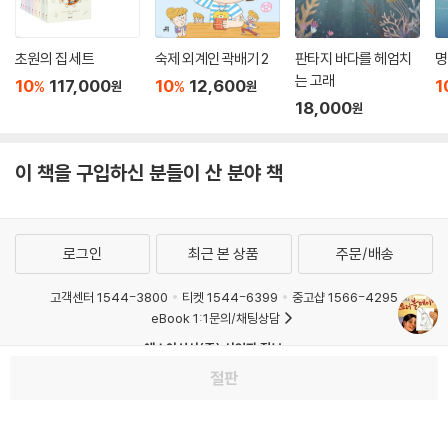
초원의 집 세트
숙제 외계인 곽배기 2
판타지 바다를 헤엄치
명
는 고래
10
117,000
10
12,600
1
%
%
원
원
18,000
원
이 책을 구입하신 분들이 산 분야 책
로그인
최근 본 상품
주문/배송
고객센터 1544-3800
티켓 1544-6399
중고샵 1566-4295
eBook 1:1문의/채팅상담
예스이십사(주) 사업자 정보
절판
이용약관
개인정보처리방침
청소년보호정책
PC버전
회사소개
거래처관계자께
도서홍보
광고
Copyright © YES24 Corp. All Rights Reserved.