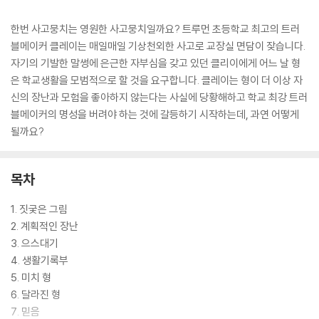
한번 사고뭉치는 영원한 사고뭉치일까요? 트루먼 초등학교 최고의 트러
블메이커 클레이는 매일매일 기상천외한 사고로 교장실 면담이 잦습니다.
자기의 기발한 말썽에 은근한 자부심을 갖고 있던 클리이에게 어느 날 형
은 학교생활을 모범적으로 할 것을 요구합니다. 클레이는 형이 더 이상 자
신의 장난과 모험을 좋아하지 않는다는 사실에 당황해하고 학교 최강 트러
블메이커의 명성을 버려야 하는 것에 갈등하기 시작하는데, 과연 어떻게
될까요?
목차
1. 짓궂은 그림
2. 계획적인 장난
3. 으스대기
4. 생활기록부
5. 미치 형
6. 달라진 형
7. 믿음