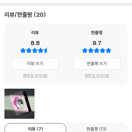
“서로 다른 두 가지를 동시에 하고 싶은 게 신경증이라면 난 끔찍한 신경증
인 이미지들까지 아우른다. 일례로 에스더가 뉴욕에서 머문 여성 전용 호
에 걸렸어. 난 죽을 때까지 완전히 다른 것들 사이를 날아다닐 거야.”
텔을 “아마존Amazon”이라 이름 지음으로써, 단순히 “바비존Barbizo
리뷰/한줄평
20
--- p.127~129
n”의 발음과 가깝다는 것을 즐기는 데에서 그치지 않고 이 호텔의 전체적
인 성격에 대해 재고하기를 촉구한다. “남자들이 얼쩡대며 유혹하지 못하
기니 여사에게 감사해야 한다는 것은 알았지만 그런 감정이 생기지 않았
리뷰
한줄평
는 곳에서 딸들이 살기를 바”라는 “부자 부모를 둔 내 또래 여자애들이 주
다. 그녀가 유럽행 티켓이나 크루즈 왕복표를 줬다 해도 다르지 않았으리
로 묵”는 곳 말이다. 실비아 플라스는 이 소설의 주요한 테마가 남성과 여
8.8
9.7
라. 내가 어디 있든?배의 갑판이든 파리나 방콕의 거리 카페든? 나 자신의
성 사이의 적대감임을 밝히고 있다.
시큼한 공기 속에서 속을 태우며 벨 자종 모양의 유리관 밑에 앉아 있을 테
니까.
나아가 실비아 플라스는 이 “낯설게 하기”를 통해 에스더의 과거와 현재,
리뷰 쓰기
한줄평 쓰기
--- p.245~246
그리고 심리 상태를 치밀히 묘사함으로써 우리가 에스더의 삶을 보다 다각
도에서 들여다볼 수 있게 한다. 광기를 ‘숨막힐 듯한 벨 자가 머리 위로 내
혜택 및 유의사항
혜택 및 유의사항
단단한 땅을 1.8미터 깊이로 판 구덩이가 있겠지. 그 그림자가 이 그림자와
려오는 것’이라 생각한 에스더가 왜 극단적인 길을 걸으려 했는지에 대해
하나가 될 테고, 우리 고장의 노란 흙이 흰 바탕에 난 상처를 봉합해주겠지.
서도 말이다. 벨 자가 언제 덮쳐올지는 아무도 모른다. 에스더를 비롯한 우
다시 눈이 내려 조앤의 새 무덤 자리를 지우리라.
리는 언제나 벨 자 밑에 앉아 있을 것이므로.
나는 깊이 숨을 쉬고 예전 같은 심장박동 소리에 귀 기울였다.
나는 살아 있다, 나는 살아 있다, 나는 살아 있다.
--- p.323~324
“고요가 날 짓눌렀다. 그것은 내 자신의 고요였다.”
과거와 현재와 미래의 고통에 대한, 단순한 진실
리뷰
7
한줄평
13