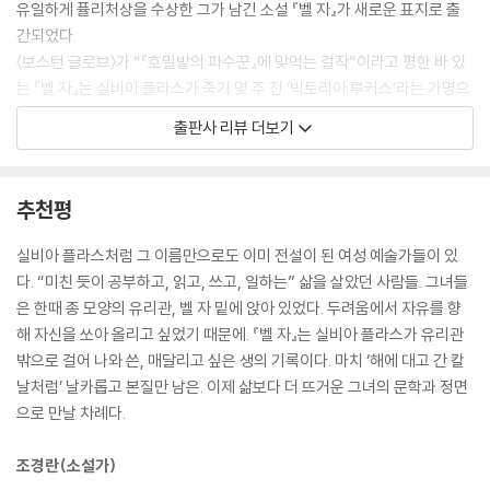
유일하게 퓰리처상을 수상한 그가 남긴 소설 『벨 자』가 새로운 표지로 출
해 못하는 무화과가 더 많이 있었다.
간되었다.
무화과나무의 갈라진 자리에 앉아, 어느 열매를 딸지 정하지 못해서 배를
〈보스턴 글로브〉가 “『호밀밭의 파수꾼』에 맞먹는 걸작”이라고 평한 바 있
곯는 내가 보였다. 열매를 몽땅 따고 싶었다. 하나만 고르는 것은 나머지 모
는 『벨 자』는 실비아 플라스가 죽기 몇 주 전 ‘빅토리아 루커스’라는 가명으
두를 잃는다는 뜻이었다. 결정을 못하고 그렇게 앉아 있는 사이, 무화과는
로 1963년 영국에서 출간된 자전적 소설이다. 고국인 미국에서는 그의 어
출판사 리뷰 더보기
쪼글쪼글 검게 변하더니 하나씩 땅에 떨어지기 시작했다.
머니의 반대로 1971년에야 출간될 수 있었지만 영국에서의 뜨거운 반응에
--- p.107
고무된 젊은이들은 이 소설을 구해 함께 읽고, 공감하고, 스스로를 돌아보
기 시작했다. 실비아 플라스가 의도한 것은 아니었으나 20세기 후반의 여
추천평
“내게 어디에 살고 싶은지, 시골인지 도시인지 물었던 거 기억해?”
성주의 그리고 여성운동에서 『벨 자』는 결코 빠뜨릴 수 없는 고유명사로도
“너는…….”
자리매김했다.
실비아 플라스처럼 그 이름만으로도 이미 전설이 된 여성 예술가들이 있
“나는 시골과 도시 양쪽 다 살고 싶다고 말했잖아.”
“신중하게 긍정적인 소설”(재닛 맥캔, 『벨 자에 대한 비평적 견해』 중에
다. “미친 듯이 공부하고, 읽고, 쓰고, 일하는” 삶을 살았던 사람들. 그녀들
버디가 고개를 끄덕였다.
서), 『벨 자』는 1950년대의 미국 사회에서 줄곧 모범생으로 살아온 열아
은 한때 종 모양의 유리관, 벨 자 밑에 앉아 있었다. 두려움에서 자유를 향
나는 갑자기 힘 있게 말했다.
홉 살 에스더 그린우드를 내레이터이자 주인공으로 하고 있다. 실비아 플
해 자신을 쏘아 올리고 싶었기 때문에. 『벨 자』는 실비아 플라스가 유리관
“그러자 너는 웃으면서 내가 진짜 노이로제 환자의 면모를 갖췄다고 말했
라스는, 러시아의 비평가 슈클로프스키Shklovsky가 “낯설게 하기defa
밖으로 걸어 나와 쓴, 매달리고 싶은 생의 기록이다. 마치 ‘해에 대고 간 칼
지. 그 주에 심리학 시간에 본 질문지에 나온 질문이라면서.”
miliarization”라 부른 사실주의의 주요한 문학 기법을 써서 에스더의 과
날처럼’ 날카롭고 본질만 남은. 이제 삶보다 더 뜨거운 그녀의 문학과 정면
버디의 얼굴에서 웃음기가 사라졌다.
거와 현재를 오간다. 미국의 비평가인 로버트 숄스Robert Scholes는
으로 만날 차례다.
(……)
〈뉴욕 타임스〉에 실은 글에서 다음과 같이 평하기도 했다.
“신경증이라니, 웃기네!”
조경란(소설가)
나는 조롱하듯 웃고 덧붙였다.
실비아 플라스의 낯설게 하기 기법은 사소한 언어유희부터 대단히 문제적