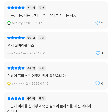
삶이 기차라면, 그곳에는 반드시 레일이 깔려 있을 것이다. 기차에 몸을 실
종이책
구매
은 그 누구도 목적지 이탈이나 탈선을 의심하지도 걱정하지도 않는다. 기
나는, 나는, 나는. 실비아 플라스의 벨자라는 작품
차는 언젠가, 목적지에 닿는다. 이는 자명한 사실이다. 기실 우리는 우리네
삶도 그렇다고 여기곤 한다. 하물며 전쟁이 끝나고 냉전에 돌입한 1950년
o****y
2016.01.17.
2
대에는 모든 것이 지나치게 명확했으리라. 그것이 돌연 희부옇게 보이는
순간, 일상의 곳곳에 생겨날 미세한 균열들을 실비아 플라스는 날카롭게
종이책
구매
포착해 우리 앞에 조용히 펼친다. 『벨 자』가 미국 소설의 고전으로 꼽히는
역시 실비아플라스
이유도 바로 여기에 있다.
m********n
2020.12.21.
1
“난 완벽하게 자유로웠다”
종이책
구매
벨 자 너머의 진정한 해방을 갈구하는 목소리
실비아 플라스를 이렇게 알게 되었습니다
앞서 말했듯 『벨 자』는 20세기 후반의 여성주의와 여성운동의 상징 중 하
y*******2
2025.04.15.
0
나로 자리하고 있다. 취직을 위해 속기를 배울 것을 채근하는 엄마, 의대생
남자친구이자 위선자인 버디 윌러드, 평생을 대학 교수의 아내로 순종하고
종이책
구매
봉사하며 살아온 버디의 엄마 등은 하나같이 에스더의 삶을 지루한 방식으
로 규정하려 든다.
오븐에 머리를 집어넣고 죽은 실비아 플라스를 더 잘 이해하고
싶어서