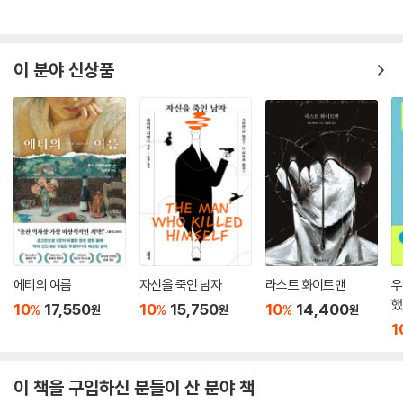
다만 이와 같은 읽기 방식은 『벨 자』가 품은 여러 겹의 의미 중 하나만을 떼
어낸 것에 지나지 않는다. “『벨 자』는 단순히 실비아 플라스가 1950년대
이 분야 신상품
미국의 젊은 여성이 처한 상황을 자전적으로 그린 소설이 아니”(「옮긴이
의 말」 중에서)며, 에스더는 남성이 되고자 갈망하는 여성이 아니었다. 삶
을 위해 지불해야 하는 것이 죽음임을 깨달은 하나의 인간이었고, 실비아
플라스는 성별의 차이를 은유로 사용해 단지 인간의 불완전함을 드러내고
있다. 『벨 자』는 로젠버그 부부의 처형 소식과 함께 시작되는데, 에스더는
자신과 아무런 관련도 없는 로젠버그 부부의 처형 사건을 머릿속에서 떨치
지 못한다. 〈텔레그라프〉는 “문학사상 가장 빛나는 첫 문장을 가진 걸작소
설 30편”에 『벨 자』의 이름을 다섯 번째에 올리기도 했다.
실비아 플라스는 『벨 자』를 통해 “그의 세대가 마주하기 꺼린 진실들을 지
그시 응시”했고, 고통스러웠을 내면을 소설 속에 조용히 내려놓았다. “이
에티의 여름
자신을 죽인 남자
라스트 화이트맨
우
소설은 좁은 의미에서 정치적이거나 역사적인 작품이 아니다. 이 소설은
했
10
17,550
10
15,750
10
14,400
%
%
%
원
원
원
광적인 세계를 들여다보면서, 우리에게 중요한 질문을 던진다. 모든 진정
1
한 현실적인 소설에 담긴 이 질문은 ‘현실은 무엇이며 우리는 어떻게 현실
에 맞설 수 있는가?’이다.”(〈뉴욕 타임스〉) 복잡하게 얽힌 주제를 명료한
언어로 세심히 표현하고 있는 문장에 힘입어, 『벨 자』는 언제까지고 우리
이 책을 구입하신 분들이 산 분야 책