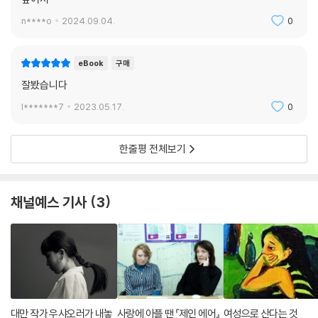
그가 늘 “남자가 원하는 것은 반려자이고 여자가 원하는 것은 끝없는 안정
n****o
2024.09.04.
0
감”이라거나 “남자의 인품은 미래로 날아가는 화살이고 여자의 인품은 그
화살을 쏘는 시위”라는 어머니의 말을 읊어서 귀가 따가울 지경이었으니
eBook
구매
까.
잘봤습니다
-100쪽
l*******7
2023.05.17.
0
속기도 할 줄 몰랐다.
대학 졸업 후 좋은 직장을 못 구할 거라는 뜻이었다. 엄마는 영어 전공만으
한줄평 전체보기
로는 아무도 일을 주지 않을 거라고 잔소리했다. 하지만 속기 능력을 갖춘
영어 전공자라면 얘기가 달라졌다. 다들 그런 여직원을 원할 터였다. 그런
여자라면 잘나가는 젊은 남자들이 서로 일을 시키려 할 테고 계속 멋진 편
채널예스 기사
3
지를 받아쓰게 될 터였다.
-105~106쪽
그리고 에스더는 엄마와 버디를 비롯한 주변 사람들이 요구하는 삶의 방식
이, 1950년대 미국 사회가 당대의 여성 일반에 기대하는 바로 그것임도 안
다. 지역과 계층에 따라 조금씩의 차이는 있겠지만 본질적으로 다르지 않
은 그런 삶은 에스더에게 “지긋지긋하게 따분해” 보였다. 이는 에스더가
대만 작가 우샤오러가 내놓
사랑에 아플 땐 『제인 에어』
여성으로 산다는 것