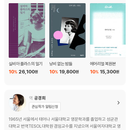
더는 자살을 기도한다.
삶이 기차라면, 그곳에는 반드시 레일이 깔려 있을 것이다. 기차에 몸을 실
은 그 누구도 목적지 이탈이나 탈선을 의심하지도 걱정하지도 않는다. 기
차는 언젠가, 목적지에 닿는다. 이는 자명한 사실이다. 기실 우리는 우리네
삶도 그렇다고 여기곤 한다. 하물며 전쟁이 끝나고 냉전에 돌입한 1950년
대에는 모든 것이 지나치게 명확했을 것이다. 그것이 돌연 희부옇게 보이
는 순간, 일상의 곳곳에 생겨날 미세한 균열들을 실비아 플라스는 날카롭
게 포착해 우리 앞에 조용히 펼친다. 『벨 자』가 미국 소설의 고전으로 꼽히
실비아 플라스의 일기
낭비 없는 밤들
에어리얼 복원본
는 이유도 바로 여기에 있다.
10
26,100
10
19,800
10
15,300
%
%
%
원
원
원
역
공경희
관심작가 알림신청
1965년 서울에서 태어나 서울대학교 영문학과를 졸업하고 성균관
대학교 번역TESOL대학원 겸임교수를 지냈으며 서울여자대학교 영