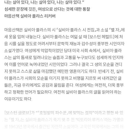
나는 살아 있다, 나는 살아 있다, 나는 살아 있다.”
섬세한 문장에 깃든, 여성으로 산다는 것에 대한 통찰
마음산책 실비아 플라스 리커버
마음산책은 실비아 플라스의 시 『실비아 플라스 시 전집』과 소설 『벨 자』에
새 옷을 입혀 내놓는다. 실비아 플라스는 여덟 살 때 [보스턴 헤럴드]에 처
음 시를 실을 정도로 어려서부터 문학적 재능과 감수성이 풍부한 시인이자
소설가였다. 여성에게 억압적이었던 당대 미국 사회 속에서, 실비아 플라
스는 삶의 틈새로 밀려나오는 슬픔과 고통을 누구보다도 섬세하게 인지하
여 이를 언어로 녹여내었던 시인이었다. 그러나 결국 그 생의 모순을 견디
지 못하고 스스로 삶을 마감했던 예민한 영혼이기도 하다. 반세기 전, 실비
아 플라스가 사회의 모순을 이기지 못하고 비명을 지르듯 써 내려갔던 글
들은, 지금 우리에게도 공감과 울림을 준다. 여성에게는 여전히, 더욱 풍부
하고 정확한 언어가 필요하다. 여전히 실비아 플라스의 글을 읽어야 하는
이유이기도 하다.
[보스턴 글로브]가 “『호밀밭의 파수꾼』에 맞먹는 걸작”이라고 평한 바 있
는 『벨 자』는 실비아 플라스가 죽기 몇 주 전 ‘빅토리아 루커스’라는 가명으
로 1963년 영국에서 출간된 자전적 소설이다. 고국인 미국에서는 그의 어