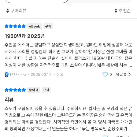
열아홉 살 에스더 그린우드는 유명 잡지인 〈레이디스 데이〉의 공모전에 당
구매리뷰
추천순
선되어 여름 한 달 동안 뉴욕에서 인턴으로 일하게 된다. 한적하고 전형적
인 1950년대 미국 교외 풍경 속에서 줄곧 자란 에스더는 언제나 우수한 학
eBook
구매
생이었고 앞으로도 그렇게 살아갈 터였다.
1950년과 2025년
나는 지역신문 〈가제트〉의 대학 통신원이었고 문예지의 편집자였다. 또 인
주인공 에스더는 평범하고 성실한 학생이었고, 원하던 취업에 성공해 대도
기 좋은 부서인 우등생위원회의 간사로 학문적·사회적 위반과 처벌을 담당
시에서 사회를 경험한다. 하지만 그녀가 살아야 할 세상은 점점 그녀를 미
치게 한다. ＜벨 자＞는 단순히 실비아 플라스가 1950년대 미국의 젊은
했다. 또 유명 여자 시인이기도 한 교수가 동부에 있는 여러 큰 대학의 대학
여성이 처한 상황을 자전적으로 그린 소설이 아니다. 넓은 세상에 사는 것
원에 추천해주겠다고 했다. 전액 장학금을 주겠다는 약속도 받았고, 이제
같지만 사실은 유리덮개만 한 공간에서 삶을 채워가야 하는 우리 모두의
지성적인 패션 잡지의 최고 편집자에게 일을 배우게 됐다.
f******z
2025.03.17.
신고
0
댓글
0
현실에 대한 통찰
-49쪽
종이책
구매
그러나 정작 뉴욕에서 마주한 것은 빛날 미래도, 보장된 커리어도 아니었
리뷰
다. 에스더는 처음으로 맞닥뜨린 화려하고 음울한 대도시의 인간 군상 속
스포가 포함되어 있을 수 있습니다. 주의하세요. 벨자는 종 모양의 작은 유
에서, 사실은 혼란스러워하고 있는 자기 자신을 발견한다. 도린처럼 화려
리병으로 그 속에 갇힌 에스더 그린우드라는 주인공은 숨이 막히고 온몸이
하게 살 수도 없으면서 엄마가 바라는 ‘모범적인 미국 여성’으로서의 삶을
경직되는 마비를 경험한다. 사회적인 측면에서 볼 때 당시 미국은 개개인
감당할 자신도 없다. 비겁한 위선자인 버디 윌러드와 눈 딱 감고 결혼해서
의 창의적인 개성보다는 각 인물들을 하나로 묶는 맹목적인 순응주의가 훨
의사 부인이 되어 안정적으로 살고 싶다는 바람 따위도 없지만 콘스탄틴
씬 강했던 때였고, 그러한 분위기에서 여성들이 자신의 능력이나 재능을