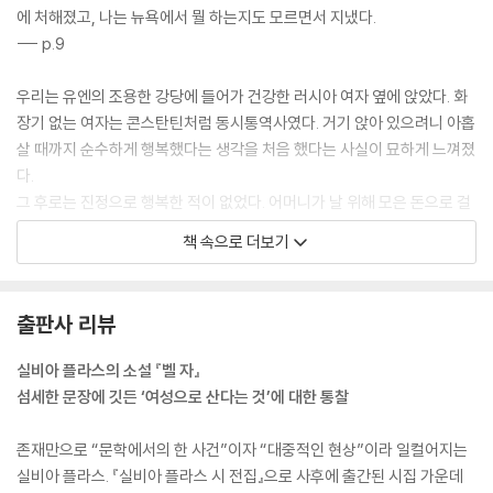
에 처해졌고, 나는 뉴욕에서 뭘 하는지도 모르면서 지냈다.
--- p.9
우리는 유엔의 조용한 강당에 들어가 건강한 러시아 여자 옆에 앉았다. 화
장기 없는 여자는 콘스탄틴처럼 동시통역사였다. 거기 앉아 있으려니 아홉
살 때까지 순수하게 행복했다는 생각을 처음 했다는 사실이 묘하게 느껴졌
다.
그 후로는 진정으로 행복한 적이 없었다. 어머니가 날 위해 모은 돈으로 걸
스카우트 활동을 하고 피아노 레슨을 받고 수채화를 배우고 무용 강습을
책 속으로 더보기
받고 조정 캠프에 갔고, 대학에 진학한 후로는 아침 식사 전에 안개 속에서
배를 타고 매일 새로운 아이디어를 불꽃놀이 하듯 떠올렸지만 말이다.
--- p.104
출판사 리뷰
가지 끝마다 매달린 탐스러운 무화과 같은 멋진 미래가 손짓하고 윙크를
실비아 플라스의 소설 『벨 자』
보냈다. 어떤 무화과는 남편과 행복한 가정과 아이들이었고, 어떤 것은 유
섬세한 문장에 깃든 ‘여성으로 산다는 것’에 대한 통찰
명한 시인이었고, 또 어떤 것은 뛰어난 교수였다. 훌륭한 편집자라는 무화
과도 있었고, 유럽과 아프리카와 남미인 무화과도 있었다. 어떤 것은 콘스
존재만으로 “문학에서의 한 사건”이자 “대중적인 현상”이라 일컬어지는
탄틴, 소크라테스, 아틸라 등 이상한 이름과 엉뚱한 직업을 가진 연인이었
실비아 플라스. 『실비아 플라스 시 전집』으로 사후에 출간된 시집 가운데
다. 올림픽 여자 조정 챔피언인 무화과도 있었고, 이런 것들 위에는 내가 이