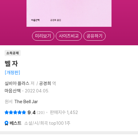
미리보기
사이즈비교
공유하기
소득공제
벨 자
개정판
실비아 플라스
저
공경희
역
마음산책
2022.04.05.
원서
The Bell Jar
9.4
판매지수
1,452
20
베스트
소설/시/희곡 top100 1주