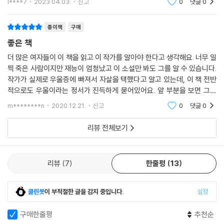
l****7
2023.04.03.
신고
0
댓글
0
같은 남자와 적극적으로 만남을 이어가지도 못한다. 무엇보다도 그간 별
발휘하거나 표출
의심 없이 품어온 삶의 전망이 더는 밝지 않았다. 분명하게 말할 수 있는 것
은, 아무것도 없었다. 에스더의 내면에는 이제 깊은 고요만이 존재한다.
종이책
구매
좋은 책
큰 장학금을 따서 대학원에 진학하거나 학자금을 지원받아서 유럽에서 공
더 많은 여자들이 이 책을 읽고 이 작가를 알아야 한다고 생각해요. 너무 일
부할 생각을 늘 했다. 그 후 교수가 되어 시 관련 책을 집필하거나, 시에 대
찍 죽은 사람이지만 재능이 엄청났고 이 소설만 봐도 그를 알 수 있습니다.
한 책을 쓰면서 편집자가 될 계획이었다. 평상시에는 이런 계획을 이야기
작가가 실제로 우울증에 빠져서 자살을 택했다고 알고 있는데, 이 책 전반
했다.
적으로도 우울이라는 정서가 진득하게 묻어있어요. 앞 부분을 보면 그때
“정말 모르겠어요.”
여자 주인공이 했던 생각이 지금도 적용되는 부분들이 많고 그래서 더더욱
m********n
2020.12.21.
신고
0
댓글
0
나도 모르게 이런 말이 튀어나왔다. 그 말을 하면서 스스로 깊은 충격을 받
세계문학 반
았다. 말을 입 밖에 낸 순간 그게 사실임을 알았으니까.
리뷰 전체보기
-49~50쪽
“미국 전역의 수많은 여대생이 선망하는”, “생애 최고의 시간”을 보냈어
리뷰
7
한줄평
13
야 할 에스더는 어딘가 텅 빈 채로 보스턴에 돌아온다. 유명 작가가 강의하
는 여름 학기 글쓰기 강좌를 들으며 다잡을 계획으로 버텼지만 지원자 선
클린봇
이 부적절한 글을 감지 중입니다.
설정
정에서 탈락하면서 그야말로 갈 곳을 잃는다. “미친 듯이 공부하고, 읽고,
쓰”며 살았고 또 살아갈 예정이었던 인생은 누구의 것도 아니게 되어버린
구매한줄평
추천순
가운데, 에스더는 자살을 기도한다.