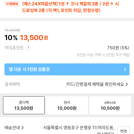
[예스24X마음산책] 1권 ↑ 코너 책갈피 2종 / 2권 ↑ 시
구매혜택
드로잉북 2종 (각 택1, 포인트 차감, 한정수량)
15,000
원
10
13,500
YES포인트
750원 (5%)
5만원 이상 구매 시 2천원 추가 적립
앱 다운 시 1천원 상품권
결제혜택
카드/간편결제 혜택을 확인하세요
종이책
원서
eBook
13,500
원
10,000
원
10,500
원
배송안내
서울특별시 영등포구 은행로 11(여의도동,
변경