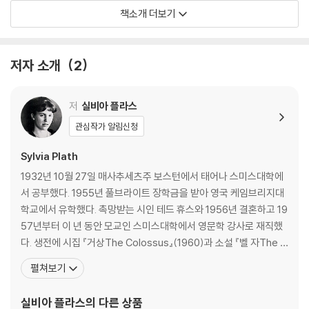
머니의 반대로 1971년에야 출간될 수 있었지만 영국에서의 뜨거운 반응에
책소개 더보기
고무된 젊은이들은 이 소설을 구해 함께 읽고, 공감하고, 스스로를 돌아보
기 시작했다. 실비아 플라스가 의도한 것은 아니었으나 20세기 후반의 여
성주의 그리고 여성운동에서 『벨 자』는 결코 빠뜨릴 수 없는 고유명사로도
저자 소개
2
자리매김했다.
저
실비아 플라스
열아홉 살 에스더 그린우드는 유명 잡지인 [레이디스 데이]의 공모전에 당
선되어 여름 한 달 동안 뉴욕에서 인턴으로 일하게 된다. 그러나 정작 뉴욕
관심작가 알림신청
에서 마주한 것은 빛나는 미래도, 보장된 커리어도 아니었다. 에스더는 처
Sylvia Plath
음으로 맞닥뜨린 화려하고 음울한 대도시의 인간 군상 속에서 혼란스러워
하고 있는 자기 자신을 발견한다. 화려하게 살 수도 없으면서 엄마가 바라
1932년 10월 27일 매사추세츠주 보스턴에서 태어나 스미스대학에
는 ‘모범적인 미국 여성’으로서의 삶을 감당할 자신도 없다. 비겁한 위선자
서 공부했다. 1955년 풀브라이트 장학금을 받아 영국 케임브리지대
인 버디 윌러드와 눈 딱 감고 결혼해서 의사 부인이 되어 안정적으로 살고
학교에서 유학했다. 촉망받는 시인 테드 휴스와 1956년 결혼하고 19
싶다는 바람도 없다. 무엇보다도 그간 별 의심 없이 품어온 삶의 전망이 더
57년부터 이 년 동안 모교인 스미스대학에서 영문학 강사로 재직했
는 밝지 않았다. 에스더의 내면에는 이제 깊은 고요만이 존재한다. 에스더
다. 생전에 시집 『거상The Colossus』(1960)과 소설 『벨 자The B
는 어딘가 텅 빈 채로 보스턴에 돌아온다. 유명 작가가 강의하는 여름 학기
ell Jar』(1963)를 펴냈고, 1963년 2월 11일 스스로 생을 마감했다. 1
펼쳐보기
글쓰기 강좌를 들으며 다잡을 계획으로 버텼지만 지원자 선정에서 탈락하
981년 출간된 『시 전집The Collected Poems』이 퓰리처상(시 부
면서 그야말로 갈 곳을 잃는다. “미친 듯이 공부하고, 읽고, 쓰”며 살았고
문)을 수상했다. 시 부문에서 작가 사후에 출간된 책이 퓰리처 상을
실비아 플라스
의 다른 상품
또 살아갈 예정이었던 인생은 누구의 것도 아니게 되어버린 가운데, 에스
수상