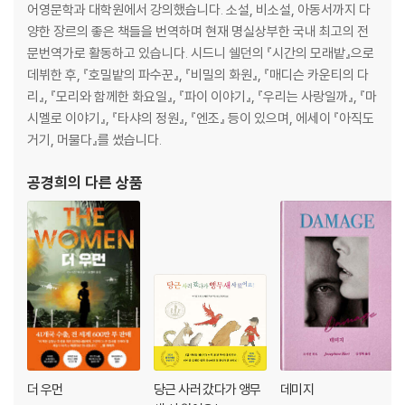
어영문학과 대학원에서 강의했습니다. 소설, 비소설, 아동서까지 다
양한 장르의 좋은 책들을 번역하며 현재 명실상부한 국내 최고의 전
문번역가로 활동하고 있습니다. 시드니 쉘던의 『시간의 모래밭』으로
데뷔한 후, 『호밀밭의 파수꾼』, 『비밀의 화원』, 『매디슨 카운티의 다
리』, 『모리와 함께한 화요일』, 『파이 이야기』, 『우리는 사랑일까』, 『마
시멜로 이야기』, 『타샤의 정원』, 『엔조』 등이 있으며, 에세이 『아직도
거기, 머물다』를 썼습니다.
공경희
의 다른 상품
더 우먼
당근 사러 갔다가 앵무
데미지