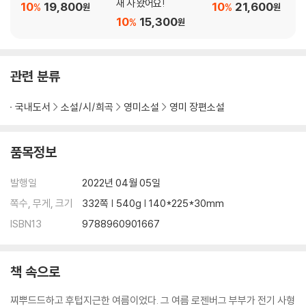
새 사 왔어요!
10
19,800
10
21,600
%
%
원
원
10
15,300
%
원
관련 분류
국내도서
소설/시/희곡
영미소설
영미 장편소설
품목정보
발행일
2022년 04월 05일
쪽수, 무게, 크기
332쪽 | 540g | 140*225*30mm
ISBN13
9788960901667
책 속으로
찌뿌드드하고 후텁지근한 여름이었다. 그 여름 로젠버그 부부가 전기 사형