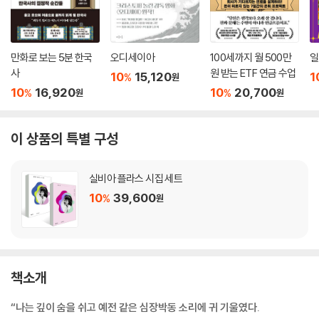
만화로 보는 5분 한국
오디세이아
100세까지 월 500만
일
사
원 받는 ETF 연금 수업
10
15,120
1
%
원
10
16,920
10
20,700
%
%
원
원
이 상품의 특별 구성
실비아 플라스 시집 세트
10
39,600
%
원
책소개
“나는 깊이 숨을 쉬고 예전 같은 심장박동 소리에 귀 기울였다.