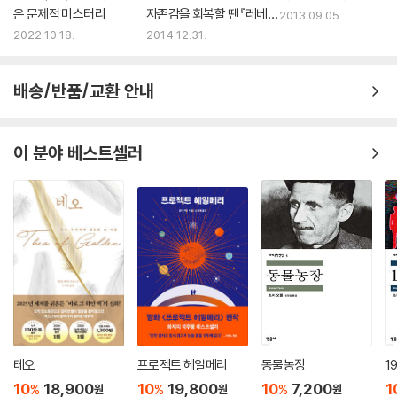
자살 기도에서 실패하고 기니 여사의 도움으로 정신 요양원에 입원해 있을
은 문제적 미스터리
자존감을 회복할 땐 『레베
2013.09.05.
때 그곳의 다른 여성들을 보며 든 생각과 같은 맥락에 놓여 있다. 다들 “벨
카』
2022.10.18.
2014.12.31.
자 밑에 앉아 있”기 때문이다. 연대를 기반으로 생겨나는 것이 운동이라고
정의한다면 ‘나와 너, 그들이 다르지 않다’는 공감이야말로 연대를 이루는
배송/반품/교환 안내
근본일 것이다. 20세기 후반의 여성운동이 『벨 자』에게 빚진 것은 이 지점
일지 모른다.
이 분야 베스트셀러
호텔 이름은 ‘아마존’이었는데, 여성 전용이어서 부자 부모를 둔 내 또래 여
자애들이 주로 묵었다. 부모들은 남자들이 얼쩡대며 유혹하지 못하는 곳에
서 딸들이 살기를 바랐다. 다들 수업에 갈 때는 모자와 스타킹, 장갑 차림을
해야 하는 케이티 깁스 같은 호화판 비서 학교에 다녔다. 혹은 케이티 깁스
같은 학교를 졸업하고 회사 임원의 비서나 하면서 뉴욕에서 얼쩡대다가 직
업 좋은 남자랑 결혼하기를 고대했다.
-12~13쪽
브리지 게임을 하고 소문에 대해 떠들고 공부하는, 내가 돌아갈 대학의 여
학생들과 벨사이즈의 우리와 무엇이 다를까? 그 여학생들 역시 어떤 종류
테오
프로젝트 헤일메리
동물농장
1
의 벨 자 밑에 앉아 있는 것을.
10
18,900
10
19,800
10
7,200
1
%
%
%
-316쪽
원
원
원