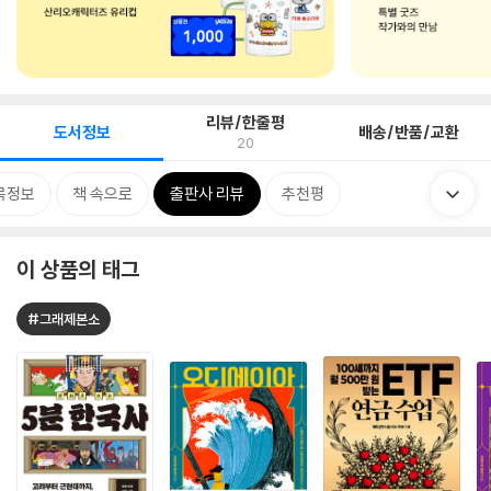
리뷰/한줄평
도서정보
배송/반품/교환
20
목정보
책 속으로
출판사 리뷰
추천평
이 상품의 태그
#그래제본소