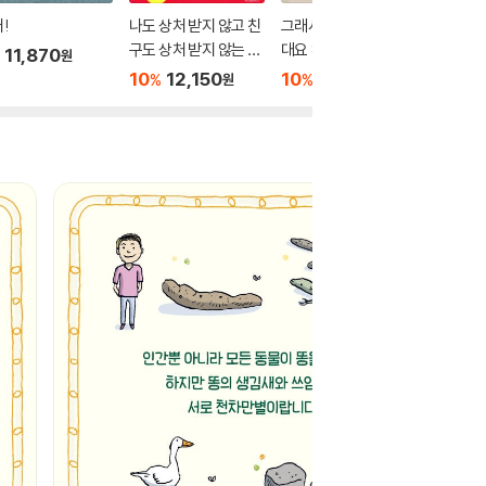
!
나도 상처 받지 않고 친
그래서 이런 말이 생겼
대충 봐
구도 상처 받지 않는 친
대요 : 우리말
어린이 
11,870
원
구 관계 연습
10
12,150
10
11,700
10
1
%
%
%
원
원