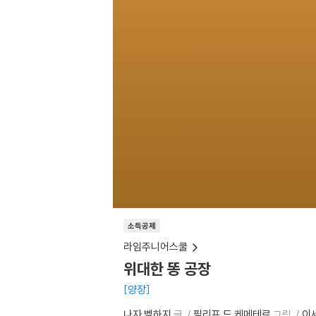
소득공제
라임주니어스쿨
위대한 똥 공장
양장
나자 벨하지
글
필리프 드 케메테르
그림
이