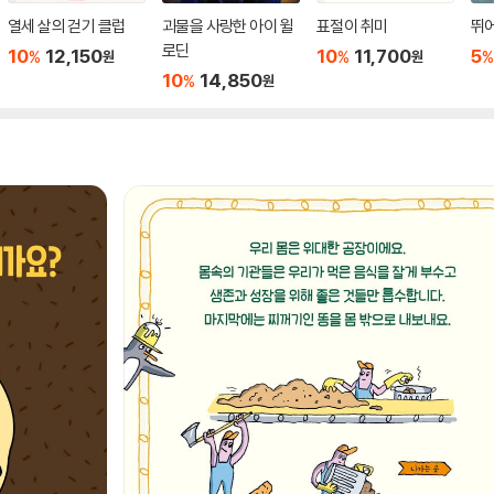
열세 살의 걷기 클럽
괴물을 사랑한 아이 윌
표절이 취미
뛰어
로딘
10
12,150
10
11,700
5
%
%
%
원
원
10
14,850
%
원