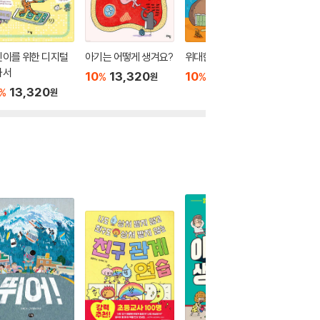
린이를 위한 디지털
아기는 어떻게 생겨요?
위대한 똥 공장
자연은 
과서
상자
10
13,320
10
12,600
%
%
원
원
13,320
10
1
%
%
원