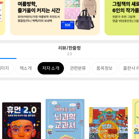
리뷰/한줄평
23
이미지
책소개
저자 소개
관련분류
품목정보
출판사 