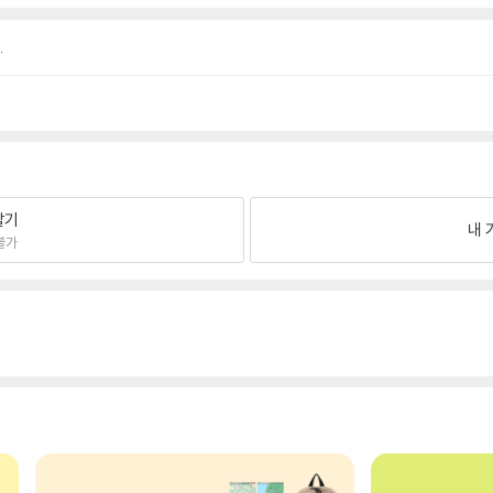
.
팔기
내 
불가