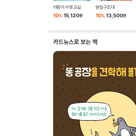
야옹이 수영 교실
받침구조대
10
15,120
10
13,500
%
%
원
원
카드뉴스로 보는 책