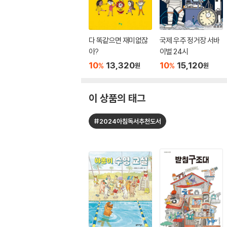
다 똑같으면 재미없잖
국제 우주 정거장 서바
아?
이벌 24시
10
13,320
10
15,120
%
%
원
원
이 상품의 태그
#2024아침독서추천도서