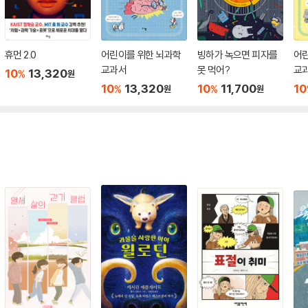
휴먼 2.0
어린이를 위한 뇌과학
빙하가 녹으면 피자를
어
교과서
못 먹어?
교
10
13,320
%
원
10
13,320
10
11,700
10
%
%
원
원