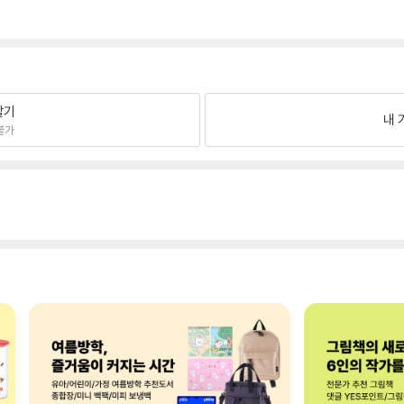
팔기
내 
불가