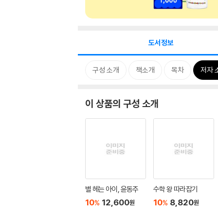
도서정보
구성 소개
책소개
목차
저자 
이 상품의 구성 소개
별 헤는 아이, 윤동주
수학 왕 따라잡기
10
12,600
10
8,820
%
%
원
원