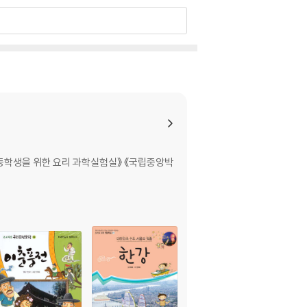
다. 하얀 이팝나무꽃이 소복하게 핀 길모퉁이에
‘구멍김’은 몸에 커다란 구멍이 있고 종업원 단무지
마음을 위로하겠다는 사명감으로 이 김밥집을 차렸
점찍은 아이는 달리기를 좋아하는 소년 ‘용이’다.
 얇고 가느다란 보랏빛 난쟁이였지요. 구마구마
등학생을 위한 요리 과학실험실》 《국립중앙박
수 있을까요? 지긋지긋한 방귀가 에너지로 바뀌는
가르치는 동물학교로 만들면 어떨까요? 작가는 이