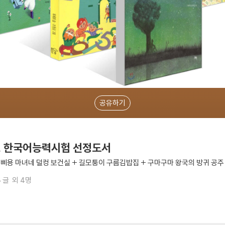
공유하기
께, 한국어능력시험 선정도서
삐용삐용 마녀네 덜컹 보건실 + 길모퉁이 구름김밥집 + 구마구마 왕국의 방귀 공주
유
글
외 4명