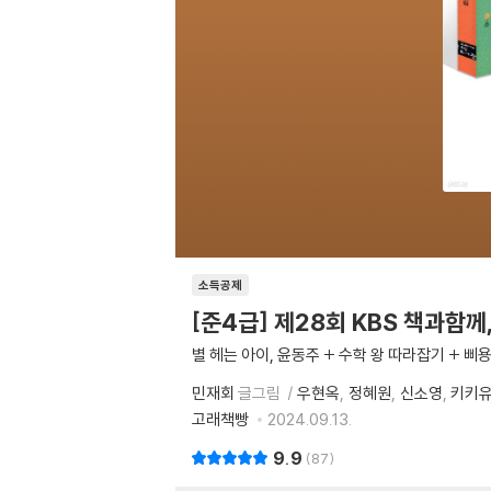
소득공제
[준4급] 제28회 KBS 책과함
별 헤는 아이, 윤동주 + 수학 왕 따라잡기 + 
민재회
글그림
우현옥
정혜원
신소영
키키
고래책빵
2024.09.13.
9.9
87