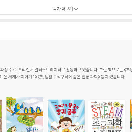
하며 시와 동화를 결합한 신선한 글쓰기 형식을 선보인 신소영 작가의 신작 동화
목차 더보기
밥’이라는 간판을 단 평범한 김밥집 같지만, 사장과 종업원이 아주 별나다. 사장 
 안쓰러운 구석이 있지만 구멍김은 제 모습을 부정하기는커녕 아이들의 구멍 난 
 마음 한 덩이와 구름 한 덩이를 주워 구름김밥을 만든다. 이야기 속 구멍김이 
길 기다리지만, 잽싼 용이 뒤를 쫓는 건 쉽지 않다.
고 불리는 예나에게 어느 날 누군가 찾아왔어요. 둥그렇고 길쭉한 몸에 팔다리가
과정 수료. 프리랜서 일러스트레이터로 활동하고 있습니다. 그린 책으로는 《초
팔 수 있다는데…. 과연 예나는 방귀를 팔아서 방귀 공주라는 오명에서 벗어날 
 쓴 세계사 이야기 1》 《옛 생활 구석구석에 숨은 전통 과학》 등이 있습니다.
 찾아 신나는 여행을 떠나 보세요.
학교 풍경
조화의 가치
다. 산골의 문 닫은 학교를 급속히 발달하는 AI를 이용해 동물들과 소통하며 