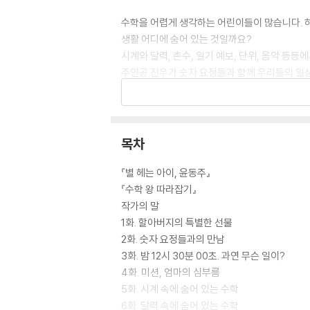
수학을 어렵게 생각하는 어린이들이 많습니다. 
생활 어디에 숨어 있는 것일까요?
시계와 달력, 촌수, 일기 예보, 단위, 음악 
주인공 진우가 숫자 요정들과 함께 우리들의 일상
서 우리 삶이 편해질 수 있다는 것을 숫자 요정들
아이들은 수학동화를 읽으며 수학의 기본 개념을
니다.
목차
[도서] 삐용삐용 마녀네 덜컹 보건실
간호사였던 저자는, 응급실과 청소년 수련원 보
『별 헤는 아이, 윤동주』
아이들에게 사고는 빈번하게 일어납니다. 저자는 
『수학 왕 따라잡기』
교 졸업반 꼬마 마녀 코코는 덜컹 보건실로 보건
작가의 말
에서 대처하는 힘을 기를 수 있게 됩니다. 동화를
1화. 할아버지의 특별한 선물
2화. 숫자 요정들과의 만남
[도서] 길모퉁이 구름김밥집
3화. 밤 12시 30분 00초. 과연 무슨 일이?
“마음만 받습니다. 특별한 김밥이니까요.”
4화. 미션, 엄마의 심부름
출출한 마음을 달래 줄 감칠맛 나는 이야기
5화. 시계 속에 숨어 있는 수학
6화. 달력 속에 숨어 있는 수학