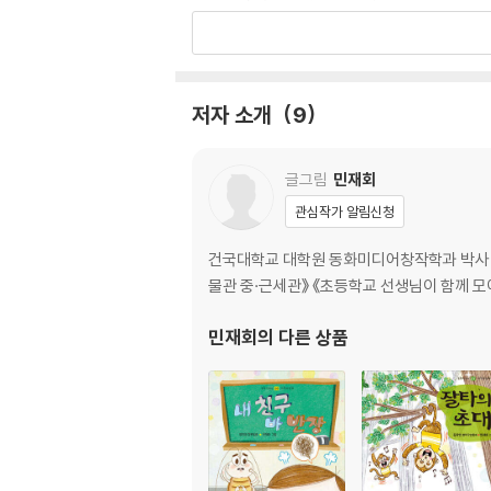
『단어의 여왕』으로 비룡소 황금도깨비상을 수상
7화. 촌수, 친척과 나와의 관계
는 아주 특이한 식당이 있다. 언뜻 보면 ‘구름김
8화. 오늘의 날씨는?
는 머리 한쪽에 깨물어진 자국이 있다. 하나씩
9화. 운동화가 작아졌어
다. 구멍김은 아이의 마음에 구멍이 나면 떨어지는
10화. 음악은 수학을 타고
저자 소개
9
구멍김과 단무지는 용이를 따라가며 마음이 떨어지
[도서] 구마구마 왕국의 방귀 공주
글그림
민재회
방귀 공주 예나와 마법의 세계로 떠나는 여행!
『삐용삐용 마녀네 덜컹 보건실』
관심작가 알림신청
1. 마녀 간호학교
시도 때도 없이 나오는 방귀 때문에 방귀 공주라
2. 삐용삐용 마녀네 덜컹 보건실
건국대학교 대학원 동화미디어창작학과 박사 
왕국에 가면 예나를 힘들게 하던 지독한 방귀를 
3. 꼬린내 장난감 가게
물관 중·근세관》 《초등학교 선생님이 함께 모여
마법의 세계! 예나와 함께 나만의 특별한 보물을
4. 기운 팔팔 마녀 수프
5. 뾰족뾰족 이빨 마녀
민재회
의 다른 상품
[도서] 우리들의 치악산 학교
6. 왕코딱지 소년 코파코파
AI를 통해 서로 소통하며 가르치고 배우는 동물
7. 마녀 체육 대회
사회의 단면인 동물학교를 통해 깨닫는 배려와 
8. 보건 선생님이 될 수 있을까?
작가의 말
어린이가 줄면서 학교가 줄줄이 문을 닫고 있습니