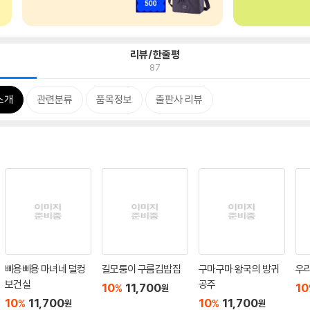
리뷰/한줄평
87
소개
관련분류
품목정보
출판사 리뷰
삐용삐용 마녀네 덜컹
길모퉁이 구름김밥집
구마구마 왕국의 방귀
우
보건실
공주
10
11,700
10
%
원
10
11,700
10
11,700
%
%
원
원