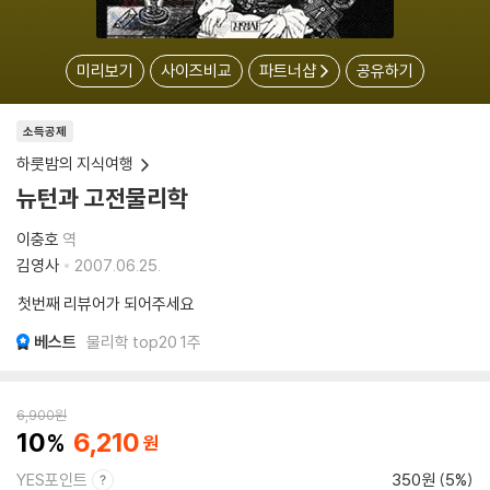
미리보기
사이즈비교
파트너샵
공유하기
소득공제
하룻밤의 지식여행
뉴턴과 고전물리학
이충호
역
김영사
2007.06.25.
첫번째 리뷰어가 되어주세요
베스트
물리학 top20 1주
6,900
원
10
6,210
YES포인트
350원 (5%)