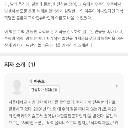
과, 달의 움직임, 밀물과 썰물, 회전하는 팽이, 그 속에서 우주의 우주에서
발생하는 모둔 운동 체계를 완벽하게 설명한 그의 이론이 아니었다면 과학
혁명은 물론이고 아인슈타인의 이론도 나올 수 없었다.
이 책은 수백 년 동안 축적돼 온 지식을 검토하여 잘못된 믿음을 솎아 내고,
수학과 역학, 광학 분야에 획기적인 발전을 가져옴으로써 과학혁명을 이끈
천재 과학자, 뉴턴의 놀라운 생각을 명쾌하게 소개한다.
저자 소개
1
역
이충호
관심작가 알림신청
서울대학교 사범대학 화학과를 졸업했다. 현재 과학 전문 번역가로
활동하고 있다. 2001년 『신은 왜 우리 곁을 떠나지 않는가』로 제20
회 한국과학기술도서 번역상(대한출판문화협회)을 받았다. 옮긴 책
으로는 『사라진 스푼』, 『바이올리니스트의 엄지』, 『뇌과학자들』, 『카