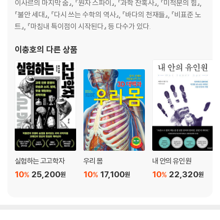
이사르의 마지막 숨』, 『원자 스파이』, 『과학 잔혹사』, 『미적분의 힘』,
『불안 세대』, 『다시 쓰는 수학의 역사』, 『바다의 천재들』, 『비표준 노
트』, 『마침내 특이점이 시작된다』 등 다수가 있다.
이충호
의 다른 상품
실험하는 고고학자
우리 몸
내 안의 유인원
10
25,200
10
17,100
10
22,320
%
%
%
원
원
원