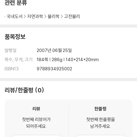
관련 분류
국내도서
자연과학
물리학
고전물리
품목정보
발행일
2007년 06월 25일
쪽수, 무게, 크기
184쪽 | 286g | 140*214*20mm
ISBN13
9788934925002
리뷰/한줄평
0
리뷰
한줄평
첫번째 리뷰어가
첫번째 한줄평을
되어주세요.
남겨주세요.