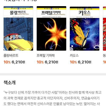
롤랑바르트
프랙탈 기하학
카오스
동
10
6,210
10
6,210
10
6,210
1
%
%
%
원
원
원
책소개
"누구보다 신에 가장 가까이 다가간 사람"이라는 찬사와 함께 역사상 최고
의 과학 천재로 꼽히지만 종교적 이단자이자, 신비주의자, 연금술사이기
도 했다는 면에서 여전히 신비스러운 인물로 남아있는 뉴턴. 떨어지는 사