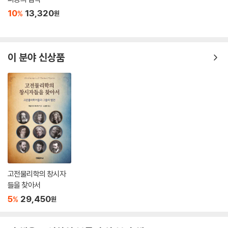
10
13,320
%
원
이 분야 신상품
고전물리학의 창시자
들을 찾아서
5
29,450
%
원