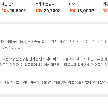
내면 근력
독하게 돈 공부
테오
윗집
10
19,800
10
20,700
10
18,900
10
%
%
%
원
원
원
의 뒤를 쫓는 등롱, 낚시꾼을 홀리는 해자, 낙엽이 지지 않는다는 나무, 깊은 밤
법 없는 사방등…….
이지 문학상 신인상을 안겨준 연작 시대 미스터리물이다. 에도 시대 말기 무렵 
사연들을 담았다. 이 작품집에서 미야베 미유키는 마음속에 깊게 자리한 어둠을 담
치’ 대장이라는 미야베 미유키 식 탐정의 뒤를 쫓아 어둠 속을 헤맨다. 이와 함께