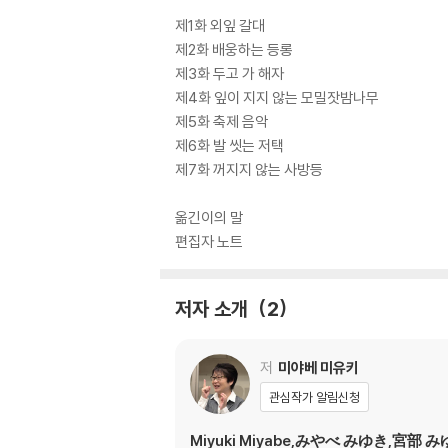
제1화 외잎 갈대
제2화 배웅하는 등롱
제3화 두고 가 해자
제4화 잎이 지지 않는 모밀잣밤나무
제5화 축제 음악
제6화 발 씻는 저택
제7화 꺼지지 않는 사방등
옮긴이의 말
편집자 노트
저자 소개
2
저
미야베 미유키
관심작가 알림신청
Miyuki Miyabe,みやべ みゆき,宮部 