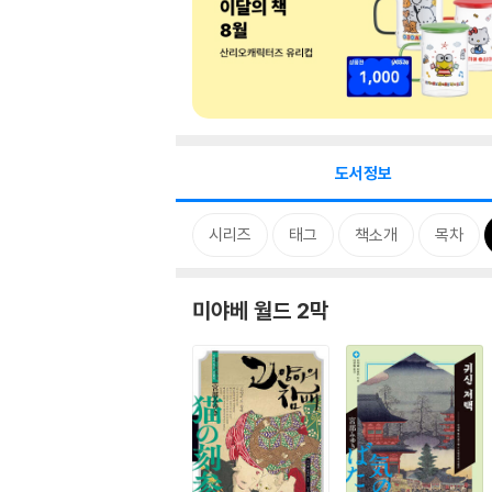
도서정보
시리즈
태그
책소개
목차
미야베 월드 2막