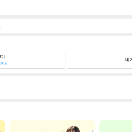
.
팔기
내 
900원