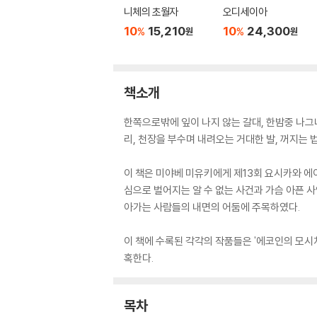
니체의 초월자
오디세이아
10
15,210
10
24,300
%
%
원
원
책소개
한쪽으로밖에 잎이 나지 않는 갈대, 한밤중 나그네
리, 천장을 부수며 내려오는 거대한 발, 꺼지는 
이 책은 미야베 미유키에게 제13회 요시카와 에
심으로 벌어지는 알 수 없는 사건과 가슴 아픈 
아가는 사람들의 내면의 어둠에 주목하였다.
이 책에 수록된 각각의 작품들은 '에코인의 모시
혹한다.
목차