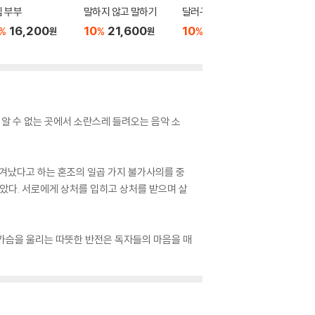
 부부
말하지 않고 말하기
달러구트 꿈 백화점 0
위버멘
16,200
10
21,600
10
16,020
10
1
%
%
%
%
원
원
원
 알 수 없는 곳에서 소란스레 들려오는 음악 소
생겨났다고 하는 혼조의 일곱 가지 불가사의를 중
았다. 서로에게 상처를 입히고 상처를 받으며 살
 가슴을 울리는 따뜻한 반전은 독자들의 마음을 매