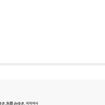
みゆき,矢部 みゆき, 미미여사