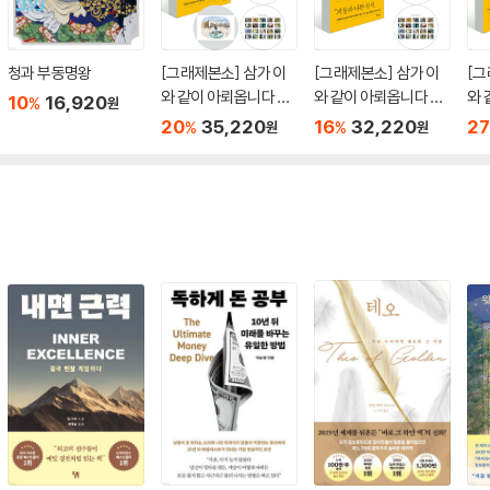
청과 부동명왕
[그래제본소] 삼가 이
[그래제본소] 삼가 이
[그
와 같이 아뢰옵니다 +
와 같이 아뢰옵니다 +
와 
10
16,920
%
원
미미독본 + 지도 + 패
미미독본 + 지도 + 우
미미
20
35,220
16
32,220
27
%
%
원
원
브릭 포스터 + 우표 세
표 세트
브
트