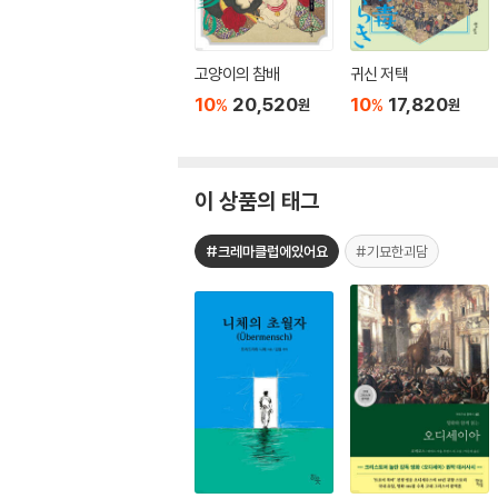
고양이의 참배
귀신 저택
10
20,520
10
17,820
%
%
원
원
이 상품의 태그
#크레마클럽에있어요
#기묘한괴담