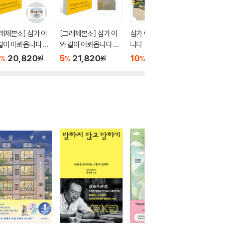
래제본소] 삼가 이
[그래제본소] 삼가 이
삼가 이와 같이 아뢰옵
아기를 
같이 아뢰옵니다 +
와 같이 아뢰옵니다 +
니다
10
1
%
독본 + 지도 + 패
미미독본 + 지도
20,820
5
21,820
10
17,820
%
%
%
원
원
원
릭 포스터