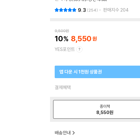
9.3
판매지수
204
254
9,500
원
10
8,550
YES포인트
앱 다운 시 1천원 상품권
결제혜택
종이책
8,550
원
배송안내