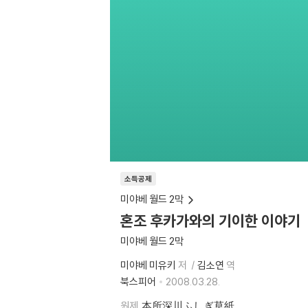
소득공제
미야베 월드 2막
혼조 후카가와의 기이한 이야기
미야베 월드 2막
미야베 미유키
저
김소연
역
북스피어
2008.03.28.
원제
本所深川ふしぎ草紙