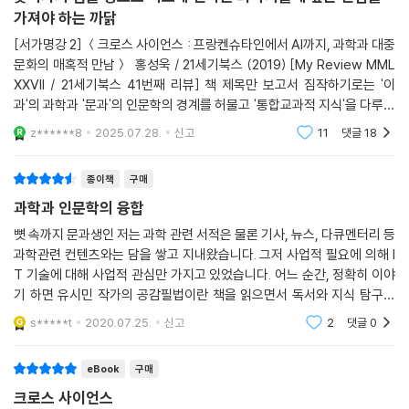
방대한 정보, 넓은 네트워크 등등. 그녀는 이런 것들 전부가 사이보그인 자
일상에 한발 더 가까운 곳으로 이끈다. 또한 과학기술학자의 냉철한 시각
가져야 하는 까닭
신의 일부이면서 자신의 의식을 만들어낸다고 보았던 것이다. 즉 자신과
으로 인공지능, 빅데이터, 유전자가위 등 현대 과학의 주요 이슈들이 우리
[서가명강 2] ＜크로스 사이언스 : 프랑켄슈타인에서 AI까지, 과학과 대중
같은 사이보그도 인간만큼 복잡하게 자기 조직화 과정으로 만들어진 존재
문화 속에 어떤 모습으로 숨겨져 있으며, 그 실체는 무엇인지에 대해 분석
문화의 매혹적 만남＞ 홍성욱 / 21세기북스 (2019) [My Review MML
이기에 사람과 마찬가지로 영혼이 있다고 할 수 있지 않겠는가 생각한 것
한다. 생명 윤리, 프라이버시, 인간과 사이보그의 경계에 대한 문제 등 과학
XXVII / 21세기북스 41번째 리뷰] 책 제목만 보고서 짐작하기로는 '이
이다. --- 「3부 사이보그는 인간인가 기계인가」 중에서
의 패러다임이 급변하고 있는 시대를 살고 있는 우리 모두가 한 번쯤 생각
과'의 과학과 '문과'의 인문학의 경계를 허물고 '통합교과적 지식'을 다루는
해봐야 할, 우리 삶과 직결된 쟁점들을 다룬다.
과학이야기인줄 알았다. 나 어릴 적만 해도 '문과'는 사탐을, '이과'는 과탐
z******8
2025.07.28.
신고
11
댓글
18
1920~30년대 일제강점기 소설 중에는 전기를 상대적으로 어둡거나, 뭔
을 집중적으로 공부
“문화 속에서 과학과 인문학의 교차를 읽어내는 작업은 두 문화의 간극을
지 모르게 불편하거나, 기계적으로 차갑게 묘사한 것들이 많다. 이러한 묘
좁혀나가는 일”이라고 말하는 저자는 과학은 우리 문화 속에 긴밀하게 연
종이책
구매
사는 식민지적인 발전의 이면에 존재하는 식민지적 일상의 우울함, 불균
결되어 있으며, 과학과 인문학은 일상에서 끊임없이 교차(cross)하고 있
형, 무력감, 아이러니와 같은 모순을 드러냈다고 볼 수 있다. 저자가 의식했
과학과 인문학의 융합
음을 예리한 시각으로 발견한다. 이처럼『크로스 사이언스』는 이론과 수식
든 그렇지 않았든, 1920~30년대 소설에서 재현된 전기는 논리적으로 명
에서 벗어나 과학을 문화와 사회적 맥락 속에서 생각하는 힘을 길러주고,
뼛 속까지 문과생인 저는 과학 관련 서적은 물론 기사, 뉴스, 다큐멘터리 등
확하게 정의되기 힘든 식민지 일상의 불편함을 문학적 상상력과 감수성을
과학관련 컨텐츠와는 담을 쌓고 지내왔습니다. 그저 사업적 필요에 의해 I
결국 과학을 일상에서 배우는 방법을 안내하는 책이다.
통해서 드러냈던 것이다. --- 「4부 모던보이의 눈에 비친 기이한 과학」 중
T 기술에 대해 사업적 관심만 가지고 있었습니다. 어느 순간, 정확히 이야
에서
기 하면 유시민 작가의 공감필법이란 책을 읽으면서 독서와 지식 탐구에
“영화와 소설은 어떻게 과학이 되었는가”
편식이 있어서는 안되겟다는 생각을 하게 되었습니다. 하지만 고등학교 시
과학과 대중문화의 매혹적 만남
s*****t
2020.07.25.
신고
2
댓글
0
절 화학과 생
1971년에 아폴로 17호에서 전체 지구의 모습을 최초로 온전히 찍은 사진,
〈블루 마블〉. 이 사진에서 주목할 점은, 우주에서 본 푸른 지구는 너무나 약
『크로스 사이언스』는 과학 지식과 현대 과학의 쟁점을 짚어내는 데서 나아
eBook
구매
해 보였다는 사실이다. 이 사진은 환경에 대한 사람들의 인식을 완전히 바
가 과학의 프레임으로 우리 주변의 세계와 문화를 바라보는 시야를 확장시
크로스 사이언스
꾸게 된다. 사진을 보면 우리가 살아가는 곳이 기껏해야 이 작은 지구라는