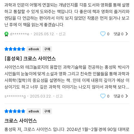
킨다.
사실을 알 수 있다. 여기에서 인간뿐 아니라 수백만 종의 동식물이 함께 살
과학과 인문이 어떻게 연결되는 개념인지를 각종 도서와 영화를 통해 설명
“인공지능 로봇이 인간을 지배하는 시대가 올까, 사이보그는 인간일까 기
하고 통찰할 수 있게 도와주는 책입니다. 다 좋은데 책과 영화의 줄거리와
아간다. 서양에서는 성경에 근거해서 신을 닮은 사람이 모든 동물의 왕이
계일까” 인간과 기계의 차이에 대한 철학적 메시지를 담은 SF 영화 [공각
엔딩을 다 언급하는 편이라서 아직 보지 않았던 작품은 먼저 읽거나 보고
며, 지구에 존재하는 생명체를 마음대로 할 수 있다고 생각했다. 그런데 이
기동대] [블레이드 러너]와 로봇이 인간을 위협하는 세상을 그린 『R.U.R.』
난 후에 이 책을 읽는게 좋겠습니다.
사진이 등장한 이후 지구에서의 인간의 위치와 인간과 다른 생명체의 관계
[메트로폴리스] 등의 작품을 통해 고도로 발달하는 과학기술에 대한 우리
에 대해서 새롭게 생각하기 시작했다.
d*******e
2025.05.12.
신고
0
댓글
0
의 불안과 공포 기재를 발견하며, 그것이 현실이 되는 것이 가능할지 그리
--- 「4부 우주가 선사하는 융합적 세계관」 중에서
고 우리는 무엇을 대비해야 할지를 살펴본다.
eBook
구매
“‘매드 사이언티스트’의 이미지는 어떻게 그리고 왜 만들어졌을까” 현대의
[홍성욱] 크로스 사이언스
고전이라 일컫는 『프랑켄슈타인』에서 괴물의 창조주가 된 과학자와 영화
사이언스와 테크놀로지의 융합인 과학기술학을 전공하는 홍성욱 박사가
[닥터 스트레인지러브] 에서 인류를 파멸로 몰고 간 과학자의 이야기를 통
시민들의 눈높이에 맞게 소설과 영화 그리고 친숙한 인물들을 통해 과학과
해 과학이 나아가야 할 길과 과학자가 지켜야 할 윤리 의식과 책임감을 상
사회학(철학)의 중요성을 설명하는 책...인데 이제 내용의 깊이가 예상 이
기시킨다.
상이기도 하고 너무 깊은 과학적 이야기는 나오지 않아서 과학책 보다는
철학책 같아서 문송하지 않고 좋았어요ㅡ
s********g
2025.03.22.
신고
0
댓글
0
“과학은 우리에게 유토피아를 선사할까” 최초로 유토피아의 개념을 만든
토머스 모어의 『유토피아』와 우리가 꿈꾸는 이상향을 그린 『새로운 아틀
eBook
구매
란티스』『뒤를 돌아보면서』 등의 소설 속에서 과학이 유토피아 사회에서
크로스 사이언스
어떤 역할을 할 수 있을지 살펴본다.
홍성욱 저, 크로스 사이언스 입니다. 2024년 1월~2월 경에 90일 대여로