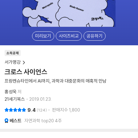
미리보기
사이즈비교
공유하기
소득공제
서가명강
크로스 사이언스
프랑켄슈타인에서 AI까지, 과학과 대중문화의 매혹적 만남
홍성욱
저
21세기북스
2019.01.23.
9.4
판매지수
1,800
124
베스트
자연과학 top20 4주