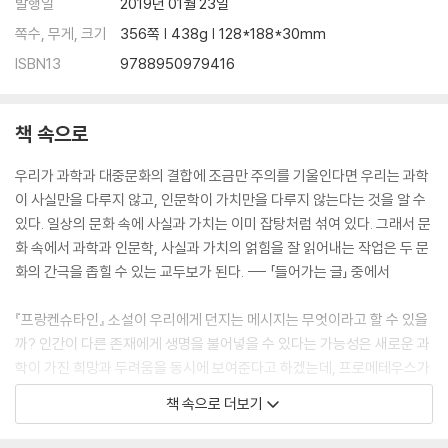
발행일
2019년 01월 23일
쪽수, 무게, 크기
356쪽 | 438g | 128*188*30mm
ISBN13
9788950979416
책 속으로
우리가 과학과 대중문화의 결합에 조금만 주의를 기울인다면 우리는 과학
이 사실만을 다루지 않고, 인문학이 가치만을 다루지 않는다는 것을 알 수
있다. 일상의 문화 속에 사실과 가치는 이미 잡탕처럼 섞여 있다. 그래서 문
화 속에서 과학과 인문학, 사실과 가치의 얽힘을 잘 읽어내는 작업은 두 문
화의 간극을 좁힐 수 있는 교두보가 된다. --- 「들어가는 글」 중에서
『프랑켄슈타인』 소설이 우리에게 던지는 메시지는 무엇이라고 할 수 있을
까? 인간이 다른 존재에게 생명을 불어넣을 수 있다는 가능성은 새로운 과
학이 가진 희망과 두려움을 동시에 보여준다고 하겠는데, 프로메테우스가
신의 영역이었던 불을 인간과 공유한 것처럼 프랑켄슈타인 역시 일종의 금
책 속으로 더보기
기에 도전하며 인간이 접근할 수 없었던 지식을 얻으려는 갈망을가진 인물
이었다. 그런데 그렇게 얻은 지식이 책임감 있게 사용되지 못하고 통제가