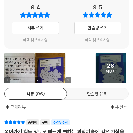
손쉽게 보고 듣고 배울 수 있는 기회를 선사한다.
9.4
9.5
했을 때 그것이 감시의 테크놀로지로 사용될 수 있다는 미래 전망을 보여
주고 있으니 그 통찰력이 놀라울 따름이다. --- 「2부 보이지 않는 빅브라더
“과학의 시대, 생각의 경계가 무너진다”
가 당신을 보고 있다」 중에서
인공지능과 〈공각기동대〉, 빅데이터와 『1984』 …
리뷰 쓰기
한줄평 쓰기
문과생들도 열광하는 융합 과학 특강!
우리나라에서 우생학은 일제강점기 때 잠깐 유행하다가 사라졌다고 하지
혜택 및 유의사항
혜택 및 유의사항
만, 아직도 우생학의 유산이 널리 퍼져 있는 게 현실이다. “역시 우월한 유
과학의 대중화를 위해 힘쓰는 서울대 생명과학부 홍성욱 교수는 영화, 소
전자다. 연예인은 동생까지 잘생겼다”는 얘기가 TV에서 아무렇지도 않게
설, 만화 등 대중문화 콘텐츠를 통해 과학과 우리 사회의 관계를 분석한다.
방송된다. ‘우월한 유전자’라니? 공부를 잘해도, 잘생겨도, 운동을 잘해도
과학과 문화, 과학과 인문학의 융합적 결합을 보여주는 『크로스 사이언스』
우월한 유전자 때문이라고 한다. 이렇게 생각하면 다른 극단에 있는 사람
28
는 서울대 이공계열 학생들과 인문사회계열 학생들이 함께 듣는 수업, ‘과
들은 ‘살 가치가 없는’ 사람이라는 생각으로 이어질 수 있다. 공부 잘하고
더보기
학기술과 대중문화’의 강의 내용을 독자들의 눈높이에 맞추어 재구성한 책
똑똑한 사람 본인은 물론 그 가족도 우월한 유전자라고 하는 게 우생학적
이다. 실제로 이 수업을 들은 학생들은 “다시 또 듣고 싶은, 깊은 여운이 남
2
2
2
사고이다. 실상은 전혀 그렇지 않은데도 말이다. --- 「3부 우월한 유전자만
는 강의”, “이 수업을 듣고 진로와 전공까지 바꾸었다”고 수강후기를 남겼
살아남는 세상」 중에서
리뷰
96
한줄평
28
다. 이 강의를 통해 과학을 문화와 사회적 맥락 속에서 생각할 수 있게 되었
다는 열띤 반응이었다.
영화 [공각기동대의] 주인공 쿠사나기는 사람이 사람이기 위해서는 굉장
구매리뷰
추천순
히 복잡한 많은 것들이 필요하듯이, 사이보그인 자신도 진정한 자신이 되
이 책은 『1984』『새로운 아틀란티스』 등의 소설, [메트로폴리스][블레이
기 위해서는 많은 것이 필요하다는 결론에 이른다. 타인과 자신을 구별하
종이책
구매
주간우수작
드 러너] 같은 영화와 [아비뇽의 처녀들] 같은 예술 작품 등을 통해 현대 과
는 얼굴과 목소리, 눈 뜰 때 응시하는 손, 어릴 때 기억, 미래에 대한 예감,
학의 쟁점들이 우리 삶에 어떤 영향을 미치는지를 살펴보고 과학을 우리
쫓아가기 힘들 정도로 빠르게 변하는 과학기술에 깊은 관심을