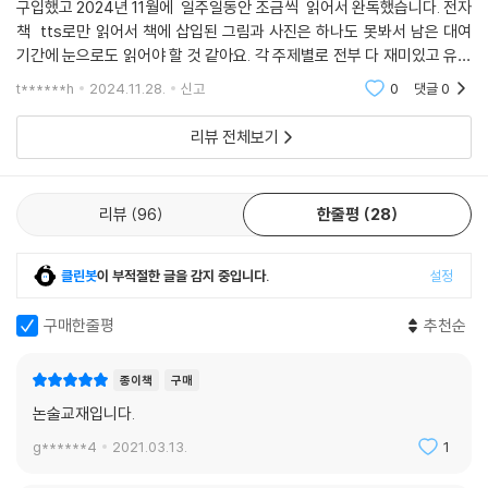
구입했고 2024년 11월에 일주일동안 조금씩 읽어서 완독했습니다. 전자
광활한 우주 속 지구의 모습을 촬영한 사진 [블루 마블]. 이 사진 한 장은 우
책 tts로만 읽어서 책에 삽입된 그림과 사진은 하나도 못봐서 남은 대여
리의 세계관을 완전히 뒤바꿔놓았다. 드넓은 우주의 ‘점’과 같은 나의 존재
기간에 눈으로도 읽어야 할 것 같아요. 각 주제별로 전부 다 재미있고 유익
의 의미는 무엇일까. 이처럼 과학은 우리 존재?정신?삶과 동떨어져 있는
했습니다. 과학과 상상력 부분에 특히 공감이 갔고 일본의 애니미즘과 건
것이 아니며, 과학과 인문학이 사실과 가치로서 완전히 구분되는 것이 아
t******h
2024.11.28.
신고
0
댓글
0
담 로봇의 영혼 이
님을 이 책은 보여준다. 과학과 우리의 삶, 과학과 인문학의 ‘크로스’를 발
리뷰 전체보기
견하는 이 책을 통해 독자들은 융합적으로 사고하고 창의적으로 세계를 마
주하는 관점의 확장을 경험할 수 있을 것이다.
리뷰
96
한줄평
28
클린봇
이 부적절한 글을 감지 중입니다.
설정
구매한줄평
추천순
종이책
구매
논술교재입니다.
g******4
2021.03.13.
1