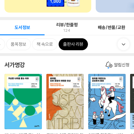
리뷰/한줄평
도서정보
배송/반품/교환
124
류
품목정보
책 속으로
출판사 리뷰
서가명강
알림신청