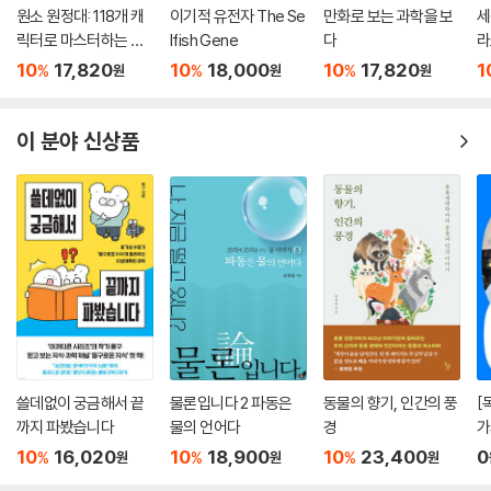
원소 원정대: 118개 캐
이기적 유전자 The Se
만화로 보는 과학을 보
세
릭터로 마스터하는 주
lfish Gene
다
라
기율표 공략집
10
17,820
10
18,000
10
17,820
1
%
%
%
원
원
원
이 분야 신상품
쓸데없이 궁금해서 끝
물론입니다 2 파동은
동물의 향기, 인간의 풍
[
까지 파봤습니다
물의 언어다
경
가
리
10
16,020
10
18,900
10
23,400
0
%
%
%
원
원
원