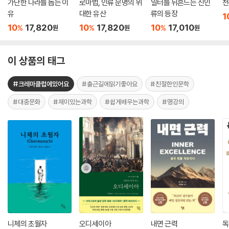
가난한 나라를 돕는 이
로마법, 인류 문명의 위
일터를 뒤흔드는 신인
천
유
대한 유산
류의 등장
1
10
17,820
10
17,820
10
17,010
%
%
%
원
원
원
이 상품의 태그
#크레마클럽에있어요
#출근길에읽기좋아요
#친절한인문학
#대중문화
#재미있는과학
#쉽게배우는과학
#명강의
니체의 초월자
오디세이아
내면 근력
독