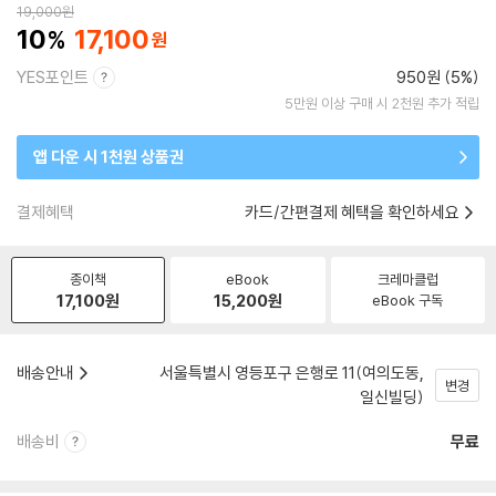
19,000
원
10
17,100
YES포인트
950원 (5%)
5만원 이상 구매 시 2천원 추가 적립
앱 다운 시 1천원 상품권
결제혜택
카드/간편결제 혜택을 확인하세요
종이책
eBook
크레마클럽
17,100
원
15,200
원
eBook 구독
배송안내
서울특별시 영등포구 은행로 11(여의도동,
변경
일신빌딩)
배송비
무료