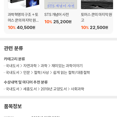
Q/A 묻고 답하기
과학혁명의 구조 + 토
STS 개념어 사전
토머스 쿤의 마지막 원
4부
머스 쿤의 마지막 원고
고
10
25,200
%
원
인문학과 과학의 크로스_ 과학의 시대, 생각의 경계가 무너진다
세트
10
40,500
10
22,500
%
%
원
원
모던보이의 눈에 비친 기이한 과학
『소설가 구보씨의 일일』, 『혈의 누』, 「경성유람기」
관련 분류
우주가 선사하는 융합적 세계관
『코스모스』, [아비뇽의 처녀들], [블루마블]
카테고리 분류
Q/A 묻고 답하기
국내도서
자연과학
과학
재미있는 과학이야기
국내도서
인문
철학/사상
쉽게 읽는 철학/대중철학
나가는 글
서가명강 시리즈를 펴내며
수상내역 및 미디어 추천 분류
참고문헌
국내도서
세종도서
2019년 교양도서
사회과학
품목정보