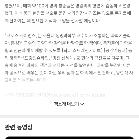
펼쳤으며, 매회 약 100여 명의 청중들은 명강의의 향연에 감동하고 열광
했다. 이 배움의 현장을 책으로 옮긴 서가명강 시리즈는 앞으로 독자들에
게 살아가는 데 필요한 지식과 교양을 선사할 예정이다.
『크로스 사이언스』는 서울대 생명과학부 교수이자 소통하는 과학기술학
자, 홍성욱 교수의 교양과학 강의를 바탕으로 한 책이다. 독자들이 과학을
쉽고 친근하게 이해할 수 있도록 [닥터 스트레인지러브] [공각기동대] 등
의 영화와 『프랑켄슈타인』『멋진 신세계』 등 현대의 고전들을 다루며, 그
속에 숨겨진 과학의 쟁점과 색다른 시선을 발견한다. 과학을 복잡한 이론
과 공식으로 배우는 것이 아닌 우리 삶과 문화 속에서 발견하고, 융합적 사
고력을 높여주는 책이다.
* 서가명강 오프라인 강연 www.book21.com/lecture
* 서가명강 팟캐스트 audioclip.naver.com/channels/345
책소개 더보기
관련 동영상