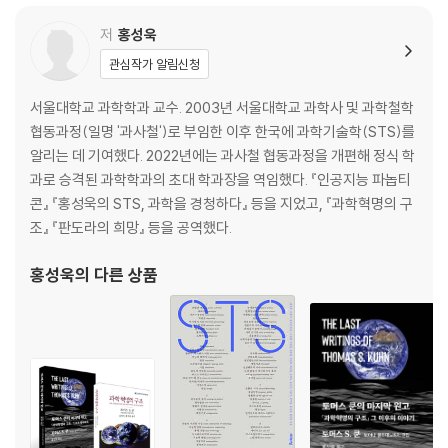
2부
저
홍성욱
세상과 과학의 크로스_ 미래는 유토피아인가 디스토피아인가
관심작가 알림신청
완벽한 유토피아의 뒷모습
서울대학교 과학학과 교수. 2003년 서울대학교 과학사 및 과학철학
『유토피아』, 『새로운 아틀란티스』, 『뒤를 돌아보면서』
협동과정(일명 '과사철')로 부임한 이후 한국에 과학기술학(STS)를
보이지 않는 빅브라더가 당신을 보고 있다
알리는 데 기여했다. 2022년에는 과사철 협동과정을 개편해 정식 학
『1984』, 『멋진 신세계』
과로 승격된 과학학과의 초대 학과장을 역임했다. 『인공지능 파놉티
Q/A 묻고 답하기
콘』 『홍성욱의 STS, 과학을 경청하다』 등을 지었고, 『과학혁명의 구
조』 『판도라의 희망』 등을 공역했다.
3부
인간과 과학의 크로스_ 로봇과 인간은 공존할 수 있을까
홍성욱
의 다른 상품
우월한 유전자만 살아남는 세상
[옥자], [가타카]
사이보그는 인간인가 기계인가
[로보캅], [공각기동대], [블레이드 러너]
로봇의 반란, 인류의 미래는?
『R.U.R.』, [메트로폴리스], [오토마타], [엑스 마키나]