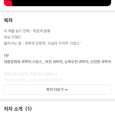
목차
이 책을 읽기 전에 - 학문의 분류
주요 키워드
들어가는 글 - 과학과 인문학, 사실과 가치의 ‘크로스’
1부
대중문화와 과학의 크로스_ 미친 과학자, 슈퍼우먼 과학자, 오만한 과학자
과학자의 이미지, 미쳤거나 괴짜거나
『프랑켄슈타인』, [닥터 스트레인지러브]
슈퍼우먼 과학자는 없다
목차 더보기
『퀴리 부인』
사이비과학의 오래된 역사
『걸리버 여행기』, [킹콩]
저자 소개
1
Q/A 묻고 답하기