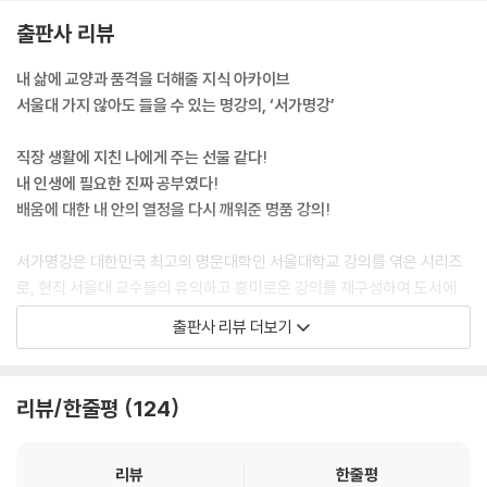
안 되었다는 것이 이 작품이 전하는 중요한 메시지라 할 수 있다. --- 「1부
출판사 리뷰
과학자의 이미지, 미쳤거나 괴짜거나」 중에서
내 삶에 교양과 품격을 더해줄 지식 아카이브
보통 여성들이 결혼, 출산, 육아에 시간을 뺏긴다면, 이는 여성 과학자도
서울대 가지 않아도 들을 수 있는 명강의, ‘서가명강’
마찬가지다. 대부분의 사람들이 살면서 부딪치는 다양한 욕망들과 잘 협상
하고 타협하면서 자신의 인생을 만들어가는데, 이는 (남성이건 여성이건)
직장 생활에 지친 나에게 주는 선물 같다!
과학자도 마찬가지다. 다만 보통 사람과 다른 것은 과학자에게는 좋은 연
내 인생에 필요한 진짜 공부였다!
구를 하고 싶은 욕망이 매우 크고, 가끔은 그것이 다른 욕망들을 압도할 수
배움에 대한 내 안의 열정을 다시 깨워준 명품 강의!
있다는 점 정도이다. 과학자는 이성과 감정, 그리고 욕망을 가진 인간이다.
너무나 당연하게. 그래서 과학은 인간의, 인간에 의한, 인간을 위한 결과물
서가명강은 대한민국 최고의 명문대학인 서울대학교 강의를 엮은 시리즈
이다. _82쪽 '1부 슈퍼우먼 과학자는 없다' 중에서 --- 「1부 슈퍼우먼 과학
로, 현직 서울대 교수들의 유익하고 흥미로운 강의를 재구성하여 도서에
자는 없다」 중에서
담았다. 서울대생들이 직접 뽑은 인기 강의, 전공을 넘나드는 융합 강의, 트
출판사 리뷰 더보기
렌드를 접목한 실용 지식까지, 젊고 혁신적인 주제들을 다루고 있다.
『1984』 작품이 던지는 메시지는 결국 전체주의, 그 당시의 독일이나 소련
같은 국가에서 볼 수 있었던 전체주의적 정부의 위험성, 사고 통제의 위험
서가명강의 다채로운 인문학 콘텐츠는 도서뿐만 아니라 현장 강연과 팟캐
리뷰/한줄평
124
을 강조하는 것이 아닐 수 없다. 특히 여기에서는 미디어를 믿지 말라는 강
스트를 통해서도 만나볼 수 있다. 출퇴근길을 이용해 교양 지식을 쌓고자
력한 메시지를 던지고 있다.
하는 직장인, 진로를 탐색하려는 청소년, 나아가 늘 가슴에 공부에 대한 열
놀라운 사실은 이 책이 쓰인 1948년이라는 시점이 컴퓨터나 정보통신기
망을 품고 사는 대한민국의 모든 교양인들에게 우리나라 최고의 명강의를
리뷰
한줄평
술이 발달하기 이전이라는 것이다. 그럼에도 정보통신기술이 고도로 발달