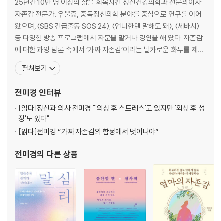
제3강 다름의 심리학 │노주선
25년간 10만 명 이상의 삶을 회복시킨 정신건강의학과 전문의이자
월요일 ｜ ‘다름’에 대한 건강한 이해
자존감 전문가. 우울증, 중독정신의학 분야를 중심으로 연구를 이어
화요일 ｜ 무엇이 우리를 다르게 만드나
왔으며, 〈SBS 긴급출동 SOS 24〉, 〈언니한텐 말해도 돼〉, 〈세바시〉
수요일 ｜ 나와 너를 이해하기 위한 질문
등 다양한 방송 프로그램에서 자문을 맡거나 강연을 해 왔다. 자존감
목요일 ｜ 소통은 습관이다
에 대한 과잉 담론 속에서 ‘가짜 자존감’이라는 날카로운 화두를 제시
금요일 ｜ 인정과 존중의 자세
하여 화제를 모았고, 인간관계와 심리, 감정의 본질을 꿰뚫는 통찰을
펼쳐보기
전하며 독자들의 사랑을 받았다. 《엄마의 자존감》은 저자가 정신과
제4강 1인 가구 보고서 │김광석
전문의이자 한 아이의 엄마로 살아오며 수없이 흔들렸던 자존감을 단
전미경
인터뷰
월요일 ｜ 통계로 보는 1인 가구 변천사
단하게 지켜 낸 경험을 바탕으로 엄마들
화요일 ｜ 가치 소비를 지향합니다
[읽다]
정신과 의사 전미경 "'외상 후 스트레스'도 있지만 '외상 후 성
장'도 있다"
수요일 ｜ 다양한 욕구가 이끄는 공간의 변화
목요일 ｜ 솔로 이코노미 시대
[읽다]
전미경 “가짜 자존감의 함정에서 벗어나야”
금요일 ｜ 개인 지향형 사회와 기술
전미경
의 다른 상품
PART2│개인과 사회
제5강 과식사회 │이장주
월요일 ｜ 과식, 굶주린 조상이 물려준 유산
화요일 ｜ 다이어트는 내일부터
수요일 ｜ 가짜 허기