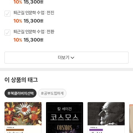
10
15,300
%
원
퇴근길 인문학 수업 : 전진
10
15,300
%
원
퇴근길 인문학 수업 : 전환
10
15,300
%
원
더보기
이 상품의 태그
#북클러버의선택
#공부도힙하게