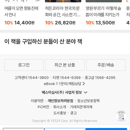
여름이 오면 정동진에
히든코리아: 한국의 문
영원 부르기: 어떻게 슬
중
서 만나
화와 공간, 사소한 기적
픔이 미래를 지키는가
자
들
10
14,400
10
26,820
10
13,500
4
%
%
%
원
원
원
이 책을 구입하신 분들이 산 분야 책
로그인
최근 본 상품
주문/배송
고객센터 1544-3800
티켓 1544-6399
중고샵 1566-4295
eBook 1:1문의/채팅상담
예스이십사(주) 사업자 정보
이용약관
개인정보처리방침
청소년보호정책
PC버전
회사소개
거래처관계자께
도서홍보
광고
Copyright © YES24 Corp. All Rights Reserved.
MATOM16