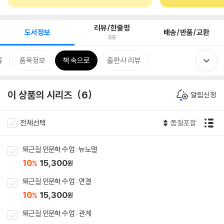
리뷰/한줄평
도서정보
배송/반품/교환
88
류
품목정보
책 속으로
출판사 리뷰
이 상품의 시리즈
6
알림신청
전체선택
품절포함
퇴근길 인문학 수업 : 뉴노멀
10
15,300
%
원
퇴근길 인문학 수업 : 연결
10
15,300
%
원
퇴근길 인문학 수업 : 관계