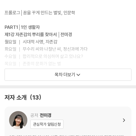
프롤로그│꿈을 꾸게 만드는 별빛, 인문학
PART1│1인 생활자
제1강 자존감의 뿌리를 찾아서 │전미경
월요일 ｜ 시대적 사명, 자존감
화요일 ｜ 무수리 씨와 나잘난 씨, 정신과에 가다
수요일 ｜ 합리적으로 의심하며 살고 있나요?
목요일 ｜ 존중의 문화가 없는 별
금요일 ｜ 내 인생의 주인공은 나
목차 더보기
제2강 내 길은 내가 간다 │안나미
월요일 ｜ 스스로 아웃사이더가 되다
저자 소개
13
화요일 ｜ 일생을 추위에 떨어도 향기를 팔지 않는다
수요일 ｜ 홀로 빈 방을 지키리
목요일 ｜ 천지에 진 빚을 갚으며
공저
전미경
금요일 ｜ 산속에 숨어 세상을 바꾸다
관심작가 알림신청