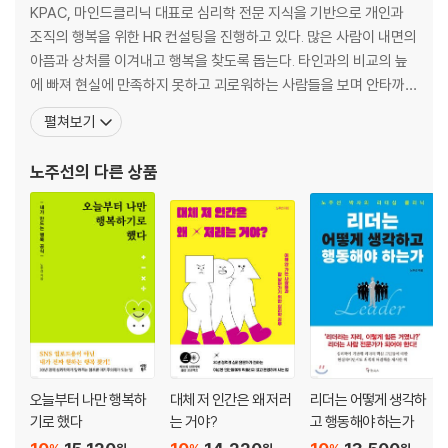
금요일 ｜ 행복하려면 도파민하라
KPAC, 마인드클리닉 대표로 심리학 전문 지식을 기반으로 개인과
조직의 행복을 위한 HR 컨설팅을 진행하고 있다. 많은 사람이 내면의
제11강 현대인을 위한 여행인문학 │박일호
아픔과 상처를 이겨내고 행복을 찾도록 돕는다. 타인과의 비교의 늪
월요일 ｜ 사람들은 왜 떠나려고 하는 걸까
에 빠져 현실에 만족하지 못하고 괴로워하는 사람들을 보며 안타까움
화요일 ｜ 유통기한을 늘리는 인문여행법
을 느꼈다. 저자는 개인에게 맞는 행복이 따로 있다고 믿으며 타인과
펼쳐보기
수요일 ｜ 읽고 쓰기 위해 떠나는 여행
의 비교를 당장 멈춰야 한다고 말한다. 행복해지고 싶은 이들을 위해
목요일 ｜ 인도에서 만난 책 그리고 여운
나만의, 나를 위한, 나에게 최적화된 행복 찾는 법을 나누고 있다. 브
금요일 ｜ 여행을 부르는 책들
노주선
의 다른 상품
런치 스토리(노박사 레오)에서 심리학에 관한 다양
제12강 키워드로 알아보는 북유럽 │하수정
월요일 ｜ 휘게를 아세요?
화요일 ｜ 신화의 땅, 북유럽
수요일 ｜ 이케아의 정신, 이케아의 유산
목요일 ｜ 평화를 추구했던 정신, 노벨상
금요일 ｜ 권력에 의문을 제기하라
참고문헌
오늘부터 나만 행복하
대체 저 인간은 왜 저러
리더는 어떻게 생각하
기로 했다
는 거야?
고 행동해야 하는가