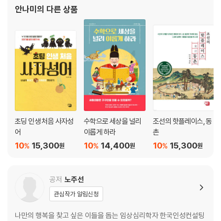
수 있을까 고민하고, 한문학이 미래를 여는 데 중요한 역할을 할 것이
안나미
의 다른 상품
화요일 ｜ 너와 나의 일상, 노동 그리고 노동인권
라는 믿음으로 성균관대학교 한문학과에서 학생들을 가르치고 있
수요일 ｜ 노동법을 아시나요
목요일 ｜ 파업하면 나쁜 사람들 아닌가요
금요일 ｜ 새 시대의 노동인권
PART3│소확행
제9강 취향의 발견 │김동훈
월요일 ｜ 자유와 관용
화요일 ｜ 위장과 전치
수요일 ｜ 순간과 영원
초딩 인생 처음 사자성
수학으로 세상을 널리
조선의 핫플레이스, 동
목요일 ｜ 매몰과 항거
어
이롭게 하라
촌
금요일 ｜ 취향과 감각
10
15,300
10
14,400
10
15,300
%
%
%
원
원
원
제10강 뇌로 인간을 보다 │권준수
월요일 ｜ 성격과 행동을 좌우하는 뇌
공저
노주선
화요일 ｜ 우울할 때는 뇌를 자극하세요
관심작가 알림신청
수요일 ｜ 현대인의 노이로제, 강박증
목요일 ｜ 창조성과 정신병의 관계
나만의 행복을 찾고 싶은 이들을 돕는 임상심리학자 한국인성컨설팅