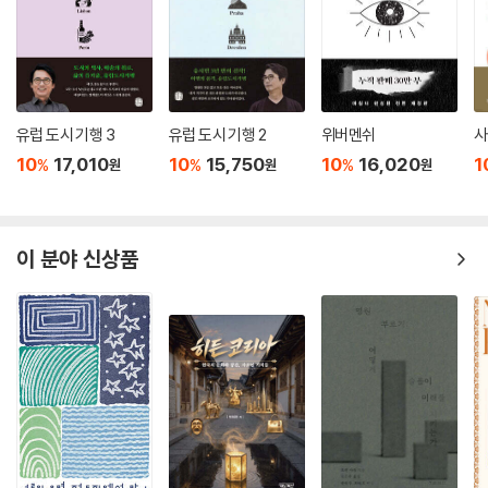
유럽 도시 기행 3
유럽 도시 기행 2
위버멘쉬
사
10
17,010
10
15,750
10
16,020
1
%
%
%
원
원
원
이 분야 신상품