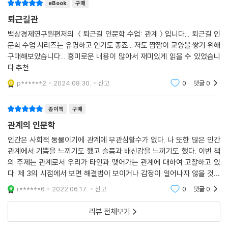
라의 독립운동 역사를 살펴보는 느낌마저 든다.
eBook
구매
--- p. 436
퇴근길관
백상경제연구원편저의 ＜퇴근길 인문학 수업: 관계＞입니다... 퇴근길 인
문학 수업 시리즈는 유명하고 인기도 좋죠... 저도 짬짬이 교양을 쌓기 위해
구매해보았습니다... 흥미로운 내용이 많아서 재미있게 읽을 수 있었습니
다 추천
p******2
2024.08.30.
신고
0
댓글
0
종이책
구매
관계의 인문학
인간은 사회적 동물이기에 관계에 무관심할수가 없다. 나 또한 많은 인간
관계에서 기쁨을 느끼기도 했고 슬픔과 배신감을 느끼기도 했다. 이번 책
의 주제는 관계로서 우리가 타인과 맺어가는 관계에 대하여 고찰하고 있
다. 제 3의 시점에서 보면 해결법이 보이거나 감정이 일어나지 않을 것들
이 1인칭인 각자의 시선에서 보면 그렇지가 않다. 이점을 깨닫고 관계의 제
r******6
2022.06.17.
신고
0
댓글
0
3자 시점 능력을 키
리뷰 전체보기