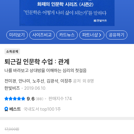
미리보기
사이즈비교
카드뉴스
파트너샵
공유하기
소득공제
퇴근길 인문학 수업 : 관계
나를 바라보고 상대방을 이해하는 심리의 첫걸음
전미경
안나미
노주선
김광석
이장주
공저
외 8명
한빛비즈
2019.06.10.
9.6
판매지수
174
88
베스트
국내도서 top100 1주
17,000
원