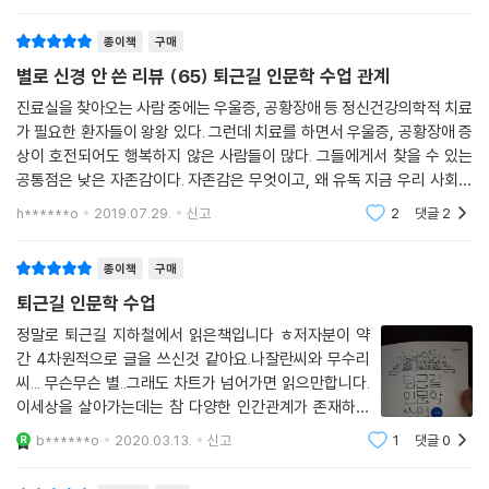
다 보니, 그
과 뇌, 여행처럼 지금 나를 움직이는 주제들을 논한다.
점심은 천 원짜리 컵라면으로 했는데 차는 5천 원짜리 커피를 마셨다면,
종이책
구매
이날의 점심은 ‘끼니 때우기’라기보다는 하나의 취향이다. 커피를 선택하
★★★ 『퇴근길 인문학 수업』 시리즈에 대한 독자들의 찬사!
기 위해 비싼 식사를 포기한 이유는 취향 때문이다. 그런데 취향은 무의식
별로 신경 안 쓴 리뷰 (65) 퇴근길 인문학 수업 관계
적으로 일어난다. 그래서 특정 상품에 대한 욕망을 느낄 때 그 상품을 좋아
“적당한 분량에 쉬운 설명, 그리고 깊이 있는 내용. 그래서 공부를 했다는
진료실을 찾아오는 사람 중에는 우울증, 공황장애 등 정신건강의학적 치료
하는 구체적인 이유를 일일이 대기는 어렵다. --- p. 323
가 필요한 환자들이 왕왕 있다. 그런데 치료를 하면서 우울증, 공황장애 증
느낌이 든다.
상이 호전되어도 행복하지 않은 사람들이 많다. 그들에게서 찾을 수 있는
다 읽고 나니 ‘더 두꺼워도 좋겠다’는 생각이 들 만큼 알차다.” - 까만**
주위를 둘러보면 같은 자극에도 쉽게 중독에 빠지는 사람이 있는가 하면,
공통점은 낮은 자존감이다. 자존감은 무엇이고, 왜 유독 지금 우리 사회에
중독 증상이 그다지 심하지 않은 사람도 있다. 그 차이는 자극 예민도다. 자
서 문제가 되는 것일까. - 본문 중에서 - 나도 자존감이 높은 편은 아니다.
“신기하다. 한 주제가 끝나갈 무렵에는 읽은 내용을 자연스럽게 내 삶에 대
h******o
2019.07.29.
신고
2
댓글
2
그런데도 나
극에 예민해 도파민을 과다하게 분비하는 사람이 있는가 하면, 같은 자극
입시켜 생각을 키워보게 된다. 바쁜 현대인의 삶 속에 생각을 심어줄 수 있
이라도 도파민 분비가 적고 즐거움을 느끼지 못하는 사람이 있다. 즉, 도파
는 책.” - an** 86
종이책
구매
민 분비 자극에 예민한 사람은 중독에 쉽게 빠지는 경향이 있다. 예민한 정
퇴근길 인문학 수업
도의 차이는 대체로 유전적 영향에 따라 좌우된다. --- p. 388
“틈틈이 읽다 보면 어느새 한 권을 다 읽고 있는 나를 발견하게 된다. 책을
정말로 퇴근길 지하철에서 읽은책입니다 ㅎ저자분이 약
읽기 전과는 다른 나를 발견하게 된다. 뒤통수를 딱 때리는 내용들이 있어
간 4차원적으로 글을 쓰신것 같아요.나잘란씨와 무수리
보통 이런 말을 들으면 칭찬이라 느낄 것이다. “배짱이 두둑하네.” “강단
나도 모르게 멍하니 책과 세상 사이를 바라보게 된다.” - green***36
씨... 무슨무슨 별..그래도 차트가 넘어가면 읽으만합니다.
있네.” “외유내강형의 사람이구먼.” “끈기가 있어.” “투지가 대단하군.”
이세상을 살아가는데는 참 다양한 인간관계가 존재하는
“이렇게 힘든 상황에서도 평정심을 유지하다니.” 그런데 이 모든 칭찬을
데 이책은 나 그리고 타인에 대한 이해를 돕는 도서라고
다 합친 핀란드 말이 있다. 바로 “아, 저 사람 시수가 있는 사람이야”다. 한
b******o
2020.03.13.
신고
1
댓글
0
할수 있겠습니다.그냥 저냥 치이며 살아가는게 아닌 지혜
마디로 시수는 핀란드의 정신이다. 시수에 관한 자료를 읽다 보면, 우리나
로운 삶을 살수는 있는 방법을 알수 있습니다.퇴