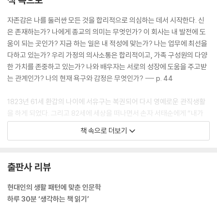
자존감은 나를 둘러싼 모든 것을 합리적으로 의심하는 데서 시작한다. 신
은 존재하는가? 나에게 종교의 의미는 무엇인가? 이 회사는 내 발전에 도
움이 되는 곳인가? 지금 하는 일은 내 적성에 맞는가? 나는 업무에 최선을
다하고 있는가? 우리 가정의 의사소통은 합리적이고, 가족 구성원의 다양
한 가치를 존중하고 있는가? 나와 배우자는 서로의 성장에 도움을 주고받
는 관계인가? 나의 현재 욕구와 감정은 무엇인가? --- p. 44
1823년 61세 환갑의 나이에 서유구는 복권되어 다시 영예로운 관직생활
을 하게 되었다. 그리고 82세에 세상을 떠나면서 손자 서태순에게 “내가
죽은 뒤에 큰 비석은 세우지 말고, 다만 작은 비석에 ‘5가지를 허비한 달성
책 속으로 더보기
서씨 아무개의 무덤’이라고 적는 게 좋겠다”라며 소박한 유언을 남겼다. 서
유구는 몸소 농사짓고 이를 바탕으로 농학 발전을 위해 평생을 헌신했다.
하늘과 땅에 진 빚을 다 갚고도 남은 것 같다. 농업사회가 아닌 요즘 내 손
출판사 리뷰
으로 쌀 한 톨 길러낸 적 없이 꼬박꼬박 밥을 먹으며 살고 있는 우리다. 서
유구의 비판이 조선시대 양반에게만 해당하지는 않는 듯하다. --- p. 87
현대인의 생활 패턴에 맞춘 인문학
하루 30분 ‘생각하는 책 읽기’
‘자리가 사람을 만든다’는 말이 있다. 나에게 큰 위안이 되고 언제나 나를