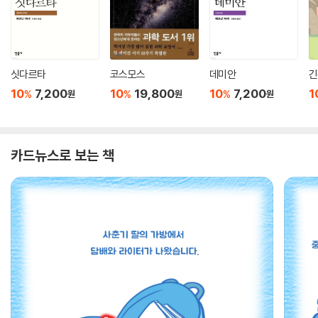
싯다르타
코스모스
데미안
긴
10
7,200
10
19,800
10
7,200
1
%
%
%
원
원
원
카드뉴스로 보는 책