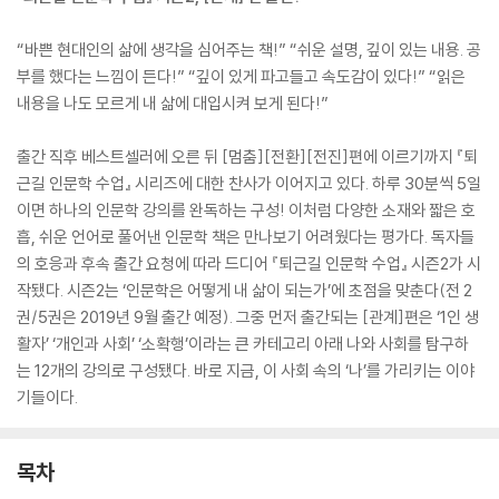
“바쁜 현대인의 삶에 생각을 심어주는 책!” “쉬운 설명, 깊이 있는 내용. 공
부를 했다는 느낌이 든다!” “깊이 있게 파고들고 속도감이 있다!” “읽은
내용을 나도 모르게 내 삶에 대입시켜 보게 된다!”
출간 직후 베스트셀러에 오른 뒤 [멈춤][전환][전진]편에 이르기까지 『퇴
근길 인문학 수업』 시리즈에 대한 찬사가 이어지고 있다. 하루 30분씩 5일
이면 하나의 인문학 강의를 완독하는 구성! 이처럼 다양한 소재와 짧은 호
흡, 쉬운 언어로 풀어낸 인문학 책은 만나보기 어려웠다는 평가다. 독자들
의 호응과 후속 출간 요청에 따라 드디어 『퇴근길 인문학 수업』 시즌2가 시
작됐다. 시즌2는 ‘인문학은 어떻게 내 삶이 되는가’에 초점을 맞춘다(전 2
권/5권은 2019년 9월 출간 예정). 그중 먼저 출간되는 [관계]편은 ‘1인 생
활자’ ‘개인과 사회’ ‘소확행’이라는 큰 카테고리 아래 나와 사회를 탐구하
는 12개의 강의로 구성됐다. 바로 지금, 이 사회 속의 ‘나’를 가리키는 이야
기들이다.
목차