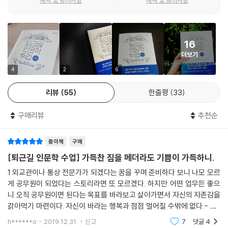
오늘날 우리가 받아들이는 신화 속 이야기는 저마다에게 서로 다른 말을
‘나와 우리’에 주목하는 【관계】편
속삭이는지도 모르겠다. 한마디로 인간은 저 신처럼 불완전한 까닭에 서로
다른 이유로 서로 다른 길에서 헤매고 있는지도 모른다. 긍정할 수도 부정
『퇴근길 인문학 수업』 시즌2는 ‘인문학은 어떻게 삶이 되는가’라는 큰 주제
할 수도 없는 부조리와 콤플렉스로 뒤엉킨 세상 속에서 묵묵히 자신의 짐
16
아래 전 2권으로 기획됐다. 먼저 출간되는 네 번째 『퇴근길 인문학 수업』의
을 짊어지고 가는 우리에게, 세 작가는 조용히 위로를 전하는 듯하다. “괜
더보기
키워드는 【관계】다. ‘나 자신과의 관계’ ‘나와 사회의 관계’를 되짚어보
찮아요. 눈흘김 뒤엔 당신을 바라보는 또 다른 시선이 있어요”라고 말이다.
는 12개의 강의들이 담겼다. 생각을 부추기는 주제들을 따라가다 보면 어
4
2
6
--- p. 274
느 순간 ‘인문학과 내 삶이 맞닿은 지점’이 드러난다.
리뷰
55
한줄평
33
누구나 언젠가는 외로운 싸움을 해야 할 때가 온다. 별안간 회사에서 요구
【관계】편에서 다루는 12개의 강의는 자연스럽게 ‘나’를 향하도록 구성
하는 퇴사의 순간을 맞이할 수도 있고, 일을 하다가 심각한 부상이나 질병
구매리뷰
추천순
됐다. ‘나’를 되돌아보는 사람에게만 ‘너’가 보이는 법. 그래서 ‘나를 바라보
을 얻기도 한다. 인격 모독과 성적 모멸감을 느끼는 발언을 듣는 날도 올 수
고 상대방을 이해하는 심리의 첫걸음’이라는 부제가 붙었다. ‘인문학이 내
있다. 억울해서 잠을 이루지 못하는 날이 오기도 한다. 이때 혼자 힘으로 이
종이책
구매
삶과 무슨 관계가 있을까’를 묻는 독자들에게 건네는 ‘나를 중심으로 한 교
에 맞서는 게 얼마나 힘든지 많은 사람이 증언한다. 드라마 〈송곳〉의 주인
양’이다. 시즌2의 차별점도 여기에 있다.
[퇴근길 인문학 수업] 가득찬 짐을 메더라도 기쁨이 가득하니.
공은 이런 대사를 남긴다. “사람마다 절대 넘을 수 없는 선이 있잖아요. 각
1.외교관이나 통상 전문가가 되겠다는 꿈을 꾸며 준비하다 보니 나모 모르
자가 넘을 수 없는 선 앞에서 찾은 돌파구가 노동조합이었던 거겠죠.” ---
첫 번째 파트 ‘1인 생활자’는 ‘자존감’과 ‘다름’에 주목한다. 정신과전문의와
게 공무원이 되었다는 스토리라면 또 모르겠다. 하지만 어떤 업무든 좋으
p. 301
임상심리전문가가 전면에 나서 무엇이 우리를 우리답게 만드는지 이야기
니 오직 공무원이면 된다는 목표를 바라보고 살아가면서 자신의 자존감을
한다. 두 번째 파트 ‘개인과 사회’는 과식과 콤플렉스, 가족 갈등처럼 구체
갉아먹기 마련이다. 자신이 바라는 행복과 점점 멀어질 수밖에 없다.- p.2
진정한 자유는 자신의 ‘취향’이 어떤 모습인지를 보면 쉽게 드러난다. 취향
적으로 삶에서 맞닥뜨리는 현상들을 다룬다. 마지막 파트 ‘소확행’은 취향
6 그러니까, 나의 목표도 분명히 정해져 있다. 그렇게 꿈을 향해 나아가
h******o
2019.12.31.
신고
7
댓글
4
의 모습은 우리가 이런저런 상품을 구입하는 과정에서 목격된다. 어느 날