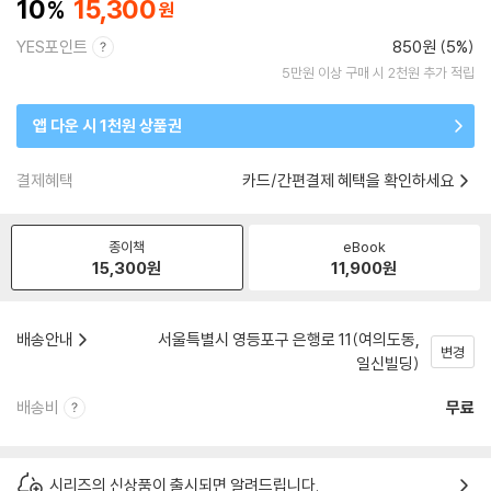
10
15,300
YES포인트
850원 (5%)
5만원 이상 구매 시 2천원 추가 적립
앱 다운 시 1천원 상품권
결제혜택
카드/간편결제 혜택을 확인하세요
종이책
eBook
15,300
원
11,900
원
배송안내
서울특별시 영등포구 은행로 11(여의도동,
변경
일신빌딩)
배송비
무료
시리즈의 신상품이 출시되면 알려드립니다.