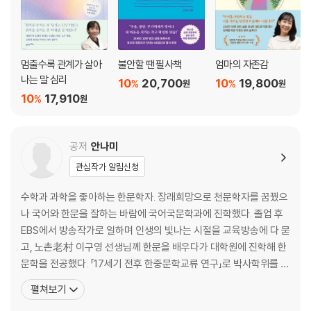
목요일 ｜ 과식을 부르는 숨은 유혹자들
금요일 ｜ 과식사회에서 미식사회로
제6강 똑똑한 사람들이 가족에게는 왜 그럴까 │권수영
멈출수록 관계가 살아
불안할 땐 필사책
엄마의 자존감
월요일 ｜ 가족은 유기체
나는 말 심리
10
20,700
10
19,800
%
%
원
원
화요일 ｜ 아버지, 두 얼굴의 사나이
10
17,910
%
원
수요일 ｜ 당신은 부모입니까, 학부모입니까?
목요일 ｜ 세상에 못된 아이는 없다
금요일 ｜ 이별의 원인은 내게 있다
공저
안나미
관심작가 알림신청
제7강 콤플렉스의 시대, 신화와 비극에서 위로를 찾다 │김은정
월요일 ｜ 콤플렉스는 인간의 본질
수학과 과학을 좋아하는 한문학자. 장래희망으로 천문학자를 꿈꿨으
화요일 ｜ 팜므 파탈의 비애, 페드르
나 국어와 한문을 잘하는 바람에 국어국문학과에 진학했다. 졸업 후
수요일 ｜ 괴물이 된 여자, 메데이아
EBS에서 방송작가로 일하며 인생의 빛나는 시절을 교육방송에 다 묻
목요일 ｜ 사과 한 알에서 시작된 사건, 오쟁이 진 남편
고, 노촌老村 이구영 선생님께 한문을 배우다가 대학원에 진학해 한
금요일 ｜ 신화, 여전히 콤플렉스를 말한다
문학을 전공했다. 「17세기 전후 한중문학교류 연구」로 박사학위를 받
았으며, 임진왜란 시기 한중문학교류에 관심을 가지고 연구하고 있
펼쳐보기
제8강 노동인권: 이건 제 권리입니다 │문승호
다. 옛날 사람들의 값진 글이 지금의 사람들에게 어떻게 새롭게 쓰일
월요일 ｜ 참아가며 일하는 세상 아니잖아요