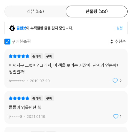
리뷰
55
한줄평
33
클린봇
이 부적절한 글을 감지 중입니다.
설정
구매한줄평
추천순
종이책
구매
어쩌자구 그랬어? 그래서, 이 책을 보려는 거잖아! 관계의 인문학!
정말일까!
h******o
2019.07.29.
2
종이책
구매
틈틈이 읽을만한 책
j*****8
2021.01.19.
1