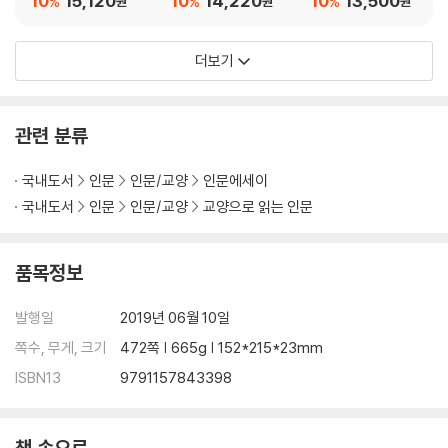
10
15,120
10
14,220
10
13,500
%
%
%
원
원
원
더보기
관련 분류
국내도서
인문
인문/교양
인문에세이
국내도서
인문
인문/교양
교양으로 읽는 인문
품목정보
발행일
2019년 06월 10일
쪽수, 무게, 크기
472쪽 | 665g | 152*215*23mm
ISBN13
9791157843398
책 속으로