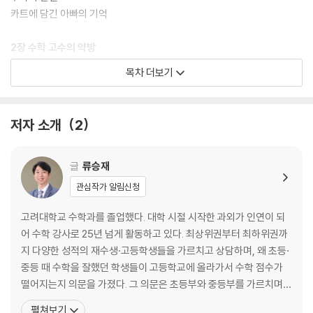
카트에 담긴 아빠의 기억
2장 수학 고수의 약방
목차 더보기
할아버지와 약냥이
특별한 처방전
분수로 만든 피자
저자 소개
2
3장 약방 지하실에서
글
류승재
사라진 열쇠
관심작가 알림신청
지하실에 내려간 아이들
골치 초등학교 아수라 교장
고려대학교 수학과를 졸업했다. 대학 시절 시작한 과외가 인연이 되
어 수학 강사로 25년 넘게 활동하고 있다. 최상위권부터 최하위권까
4장 함께라면 어떤 문제든 풀 수 있어
지 다양한 성적의 재수생·고등학생들을 가르치고 상담하며, 왜 초등·
중등 때 수학을 잘했던 학생들이 고등학교에 올라가서 수학 점수가
플라스틱 풀을 뜯어 먹는 성냥 물고기
떨어지는지 의문을 가졌다. 그 의문은 초등부와 중등부를 가르치며
백 명의 아이가 가르쳐 준 수학 원리
풀렸다. 핵심은 ‘제대로’ 수학을 공부하는 습관을 잡지 못한 데 있었던
펼쳐보기