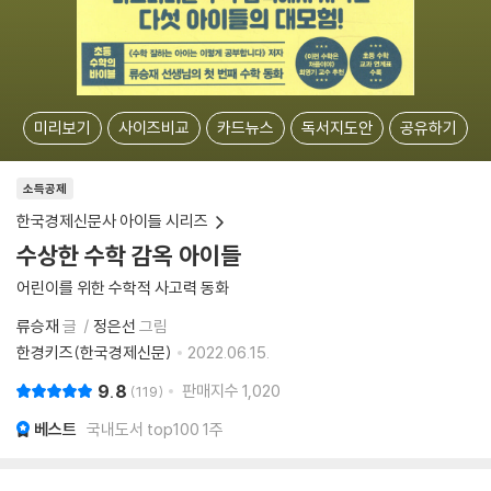
미리보기
사이즈비교
카드뉴스
독서지도안
공유하기
소득공제
한국경제신문사 아이들 시리즈
수상한 수학 감옥 아이들
어린이를 위한 수학적 사고력 동화
류승재
글
정은선
그림
한경키즈(한국경제신문)
2022.06.15.
9.8
판매지수
1,020
119
베스트
국내도서 top100 1주