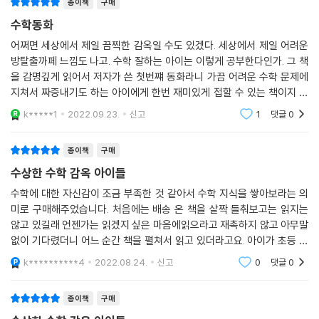
종이책
구매
“어디? 무슨 숫자야?”
수학동화
하늬가 기현이에게 다가가며 물었다.
대부분의 수학책은 개념만 빼곡히 적혀 있거나 스토리가 있어도 그렇게 재
“여기 봐. 8과 13, 보이지?”
어쩌면 세상에서 제일 끔찍한 감옥일 수도 있겠다. 세상에서 제일 어려운
미있지 않습니다. 그런데 이 책은 스토리와 수학 개념이 매우 자연스럽게
“정말 그러네. 경하야, 네가 찾은 숫자도 같아?”
방탈출까페 느낌도 나고. 수학 잘하는 아이는 이렇게 공부한다인가. 그 책
연결되어 있었습니다. 나오는 개념과 문제들이 매우 어렵지도, 아주 쉽지
을 감명깊게 읽어서 저자가 쓴 첫번쨰 동화라니 가끔 어려운 수학 문제에
“아니. 여기 적힌 건 1과 2야.”
도 않고 다양해서 책을 더 재미있게 읽을 수 있었습니다. 중학교 준비에도
지쳐서 짜증내기도 하는 아이에게 한번 재미있게 접할 수 있는 책이지 않
“어! 나도 찾았다! 여기엔 21이랑 34가 있는데?”
도움이 될 것 같아요.
을까 싶다. 수학문제 푸는 것이 퀴즈 풀듯이 재미있다는 사람들도 있는 반
영실이가 말했다.
k*****1
2022.09.23.
신고
1
댓글
0
_먼저 수학 감옥을 탈출한 아이 박시후
면에 답답
하늬와 주성이는 세 군데 숫자를 유심히 살펴보았다.
“음, 독특한 건 모든 숫자가 벽돌 선을 가운데 두고 위아래로 새겨져 있다
종이책
구매
평소 《수학 귀신》, 《선생님도 놀란 수학 뒤집기》, 《수학자가 들려주는 수
는 점이야.”
학 이야기》 같은 동화를 좋아해서 아주 재밌게 읽었습니다. 다른 책보다 문
수상한 수학 감옥 아이들
“맞아. 마치 분수처럼?”
제가 흥미로웠고, 특히 유형을 외우지 않고 스스로 생각해서 푸는 태도를
수학에 대한 자신감이 조금 부족한 것 같아서 수학 지식을 쌓아보라는 의
주성이는 하늬의 말에 머릿속에서 갑자기 형광등 백 개가 켜지는 것 같은
알려 주셔서 좋았습니다. 유형을 반복해서 외우기보다 좀 어려워 보이는
미로 구매해주었습니다. 처음에는 배송 온 책을 살짝 들춰보고는 읽지는
기분이 들었다.
문제라도 곰곰이 생각해 보는 게 더 즐거운 것 같아요.
않고 있길래 언젠가는 읽겠지 싶은 마음에읽으라고 재촉하지 않고 아무말
“하늬야, 너 가방에 펜이랑 노트 있어?”
_먼저 수학 감옥을 탈출한 아이 김건희
없이 기다렸더니 어느 순간 책을 펼쳐서 읽고 있더라고요. 아이가 초등 고
“있어. 그건 기본이지.”
학년인데 빠져 읽는 모습을 보니 초등 고학년 아이들 수준에 잘 맞는 것 같
k**********4
2022.08.24.
신고
0
댓글
0
하늬가 주성이에게 펜과 노트를 건넸다.
아요. 잘 읽는 걸
신나게 읽으면서 새로운 수학 용어를 배우고, 어려운 문제도 더 쉽게 풀 수
“얘들아, 지금까지 발견한 숫자를 분수 형태로 불러 줘.”
있어서 좋았어요. 수학에 흥미가 없거나, 흥미는 있지만 수학이 어려운 친
종이책
구매
--- 「수학 감옥 벽돌의 비밀」 중에서
구들이 읽으면 수학에 대한 자 신감이 더 생길 것 같아요.