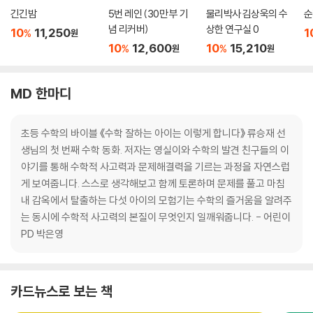
긴긴밤
5번 레인 (30만 부 기
물리박사 김상욱의 수
순
념 리커버)
상한 연구실 0
10
11,250
1
%
원
10
12,600
10
15,210
%
%
원
원
MD 한마디
초등 수학의 바이블 《수학 잘하는 아이는 이렇게 합니다》 류승재 선
생님의 첫 번째 수학 동화. 저자는 영실이와 수학의 발견 친구들의 이
야기를 통해 수학적 사고력과 문제해결력을 기르는 과정을 자연스럽
게 보여줍니다. 스스로 생각해보고 함께 토론하며 문제를 풀고 마침
내 감옥에서 탈출하는 다섯 아이의 모험기는 수학의 즐거움을 알려주
는 동시에 수학적 사고력의 본질이 무엇인지 일깨워줍니다. - 어린이
PD 박은영
카드뉴스로 보는 책