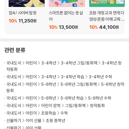
접속! 사이버 탐정
스마트폰 없이는 못 살
초등 개정 교과 연계 다
아
양성·존중·이해 교육 필
10
11,250
%
원
독서 세트
10
13,500
10
44,100
%
%
원
원
관련 분류
국내도서
어린이
3-4학년
3-4학년 그림/동화책
3-4학년 창
작동화
국내도서
어린이
3-4학년
3-4학년 학습
3-4학년 수학
국내도서
어린이
5-6학년
5-6학년 그림/동화책
5-6학년 창작
동화
국내도서
어린이
5-6학년
5-6학년 학습
5-6학년 수학
국내도서
어린이
어린이 문학
그림/동화책
창작동화
국내도서
어린이
초등학습
수학
선물하기
아이 선물
초등 중학년
선물하기
아이 선물