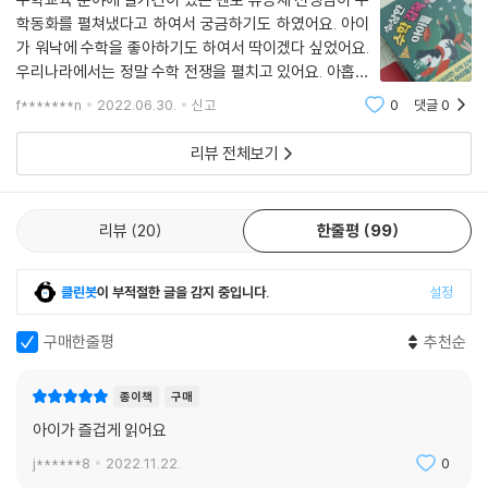
많지 않은데 이 책은 초등학생 아이들이 수학의 원리와 개념을 확장시키기
학동화를 펼쳐냈다고 하여서 궁금하기도 하였어요. 아이
좋은 동화입니다. 친구들과 함께 수학의 재미를 발견하고 그 즐거움에 저
가 워낙에 수학을 좋아하기도 하여서 딱이겠다 싶었어요.
절로 빠져드는 영실이의 이야기는 부모와 아이가 같이 읽기 좋았습니다.
우리나라에서는 정말 수학 전쟁을 펼치고 있어요. 아홉살
자신만의 속도로 이해해 나가면 어느새 나도 수포자 탈출! 자신감이 생깁
우리 아들도 수학을 잘하겠다고 정말 매일 고전중이에요.
f*******n
2022.06.30.
신고
0
댓글
0
좋아해서 다행이기는 하지만, 억지로 하는 것이 아닌 흥미
니다.
있게 접근할 수 있는 동화가 있다면 얼마
_함께 수학 감옥을 탈출한 엄마 강정옥
리뷰 전체보기
*초등 수학 교과 연계표
리뷰
20
한줄평
99
3-1
1단원 덧셈과 뺄셈
클린봇
이 부적절한 글을 감지 중입니다.
설정
3단원 나눗셈
6단원 분수와 소수
구매한줄평
추천순
4-2
종이책
구매
2단원 삼각형
아이가 즐겁게 읽어요
4단원 사각형
j******8
2022.11.22.
0
5-1