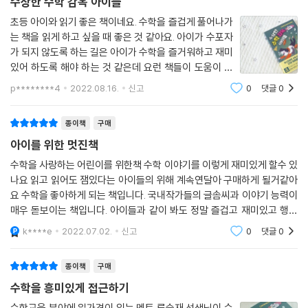
수상한 수학 감옥 아이들
_먼저 수학 감옥을 탈출한 아이 권민경
초등 아이와 읽기 좋은 책이네요. 수학을 즐겁게 풀어나가
는 책을 읽게 하고 싶을 때 좋은 것 같아요. 아이가 수포자
*먼저 읽어 본 학부모의 추천평
가 되지 않도록 하는 길은 아이가 수학을 즐거워하고 재미
있어 하도록 해야 하는 것 같은데 요런 책들이 도움이 될
민경이가 책을 읽는 동안 다음 이야기를 궁금해하며 즐거워하는 모습을 보
것 같아요. 중간중간 수학 문제를 풀면서 수학적인 머리를
니 뿌듯했어요. 다소 어려운 개념이 나올 때도 깊이 생각하면서 설명을 읽
p********4
2022.08.16.
신고
0
댓글
0
굴릴 수 있도록 한다는 점에서 재미있는 책이네요. 여러
고 질문도 하며 풀어 나가더라고요. 문제를 다 해결하진 못했지만 그렇게
수학 공식을 책을 읽어가면서
스스로 방법을 찾아가다 보면 수학을 더 잘할 수 있겠구나 싶었습니다.
종이책
구매
_함께 수학 감옥을 탈출한 엄마 민영애
아이를 위한 멋진책
수학을 사랑하는 어린이를 위한책 수학 이야기를 이렇게 재미있게 할수 있
동화를 읽으면서 똑똑해지는 책! 한번 읽기 시작하니 탄탄한 스토리에 책
나요 읽고 읽어도 잼있다는 아이들의 위해 계속연달아 구매하게 될거같아
을 놓을 수 없었어요. 쉽게 설명하지 못했던 수학 개념을 다양한 방법으로
요 수학을 좋아하게 되는 책입니다. 국내작가들의 글솜씨과 이야기 능력이
생각할 수 있는 시간이었고요. 수포자 영실이와 수학의 발견 동아리 친구
매우 돋보이는 책입니다. 아이들과 같이 봐도 정말 즐겁고 재미있고 행복
들의 흥미진진한 모험 이야기가 펼쳐지면서 수학 감옥에서 문제를 해결하
하게 읽을수 있는 국내 최고의 수착 천재아이를 이야기
k****e
2022.07.02.
신고
0
댓글
0
는 모습이 인상 깊었어요. 수학의 원리를 알 수 있고, 더욱 깊은 재미를 느
낄 수 있는 책입니다.
종이책
구매
_함께 수학 감옥을 탈출한 엄마 오선옥
수학을 흥미있게 접근하기
유아용 수학 동화는 많지만 초등학생, 특히 중·고학년을 위한 수학 동화는
수학교육 분야에 일가견이 있는 멘토 류승재 선생님이 수