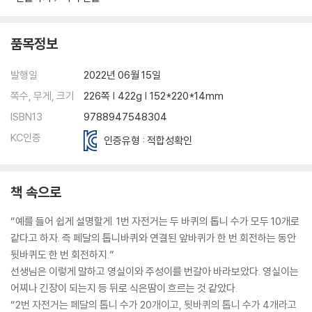
품목정보
발행일
2022년 06월 15일
쪽수, 무게, 크기
226쪽 | 422g | 152*220*14mm
ISBN13
9788947548304
KC인증
인증유형 : 적합성확인
책 속으로
“예를 들어 쉽게 설명할게. 1번 자전거는 두 바퀴의 톱니 수가 모두 10개로
같다고 하자. 즉 페달의 톱니바퀴와 연결된 앞바퀴가 한 번 회전하는 동안
뒷바퀴도 한 번 회전하지.”
선생님은 이렇게 말하고 영실이와 주성이를 번갈아 바라보았다. 영실이는
어찌나 긴장이 되는지 등 뒤로 식은땀이 흐르는 것 같았다.
“2번 자전거는 페달의 톱니 수가 20개이고, 뒷바퀴의 톱니 수가 4개라고