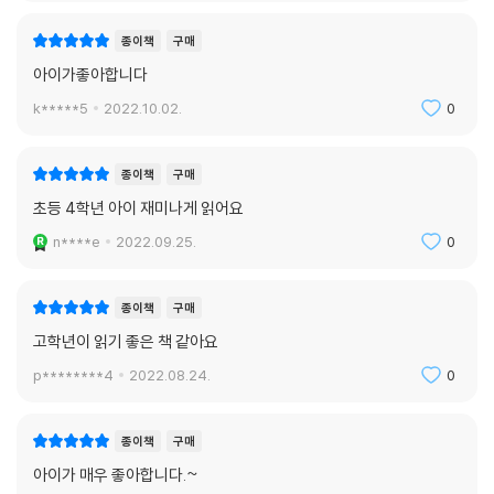
2단원 약수와 배수
종이책
구매
6단원 다각형의 둘레와 넓이
아이가좋아합니다
6-1
k*****5
2022.10.02.
0
2단원 각기둥과 각뿔
종이책
구매
6-2
초등 4학년 아이 재미나게 읽어요
4단원 비례식과 비례 배분
5단원 원의 넓이
n****e
2022.09.25.
0
종이책
구매
고학년이 읽기 좋은 책 같아요
p********4
2022.08.24.
0
종이책
구매
아이가 매우 좋아합니다.~