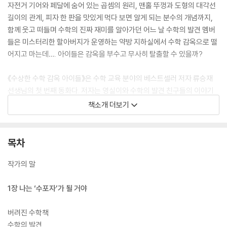
자전거 기어와 페달에 숨어 있는 곱셈의 원리, 맨홀 뚜껑과 도형의 대각선
길이의 관계, 피자 한 판을 맛있게 먹다 보면 알게 되는 분수의 개념까지,
함께 웃고 떠들며 수학의 진짜 재미를 알아가던 어느 날 수학의 발견 멤버
들은 미스터리한 할아버지가 운영하는 약방 지하실에서 수학 감옥으로 떨
어지고 마는데…. 아이들은 감옥을 부수고 무사히 탈출할 수 있을까?
《수상한 수학 감옥 아이들》은 수학 교육 분야의 베스트셀러 저자 류승재
선생님의 첫 번째 동화다. 저자는 영실이와 수학의 발견 친구들의 이야기
를 통해 수학적 사고력과 문제해결력을 기르는 과정을 자연스럽게 보여준
책소개 더보기
다. 스스로 생각해보고 함께 토론하며 문제를 풀고 마침내 감옥에서 탈출
하는 다섯 아이의 모험기는 수학의 즐거움을 알려주는 동시에 수학적 사고
력의 본질이 무엇인지 일깨워준다.
목차
작가의 말
1장 나는 ‘수포자’가 될 거야
버려진 수학책
수학의 발견