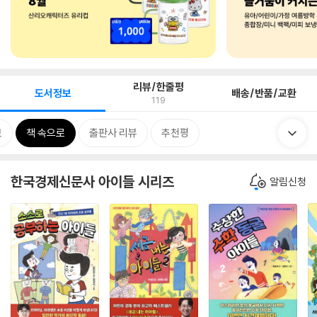
리뷰/한줄평
도서정보
배송/반품/교환
119
보
책 속으로
출판사 리뷰
추천평
한국경제신문사 아이들 시리즈
알림신청