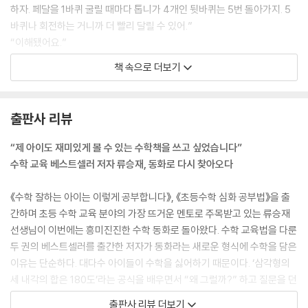
하자. 페달을 1바퀴 굴릴 때마다 톱니가 4개인 뒷바퀴는 5번 돌아가지. 5
바퀴나 회전하는 거니까 더 빨리 달릴 수 있어.”
“이해됐어요.”
신주성이 자신에 찬 목소리로 말했다.
책 속으로 더보기
“좋아. 그럼 두 자전거 중에서 어떤 자전거를 탔을 때 저기 저 오르막을 힘
덜 들이고 쉽게 오를 수 있을까?”
“음…….”
출판사 리뷰
신주성은 잠시 골똘히 생각에 잠겼다가 손을 들었다.
“저요!”
“제 아이도 재미있게 볼 수 있는 수학책을 쓰고 싶었습니다”
“아니, 답을 말할 필요는 없어. 너희 둘이 지금 1, 2번 자전거 중에서 힘을
수학 교육 베스트셀러 저자 류승재, 동화로 다시 찾아오다
덜 들이고 오르막을 오를 수 있는 자전거를 고른 뒤 직접 저 오르막을 올라
가 보는 거야.”
《수학 잘하는 아이는 이렇게 공부합니다》, 《초등수학 심화 공부법》을 출
--- 「수학의 발견」 중에서
간하며 초등 수학 교육 분야의 가장 뜨거운 멘토로 주목받고 있는 류승재
선생님이 이번에는 흥미진진한 수학 동화로 돌아왔다. 수학 교육법을 다룬
“어! 누가바다. 할아버지! 저 여기 적힌 누가바 알아요.”
두 권의 베스트셀러를 출간한 저자가 동화라는 새로운 형식에 수학을 담은
약방 서랍을 살펴보던 경하에게 모두의 시선이 집중되었다. 각각의 서랍에
이유는 단순하다. 대다수 아이들이 수학을 싫어하기 때문이다. ‘삼각형의
는 용어들이 적혀 있었는데 그중에서 경하 눈에 아는 게 들어온 모양이었
세 내각의 합은 180도’라는 공식을 배우면서 “왜 그럴까?” 하고 질문을 던
다.
지며 그 원리를 탐구해야 수학이 재미있는데, 입시 위주의 교육 현실은 그
출판사 리뷰 더보기
“어디 보자, ‘동수누가’(同數累加)를 말하는 거로구나.”