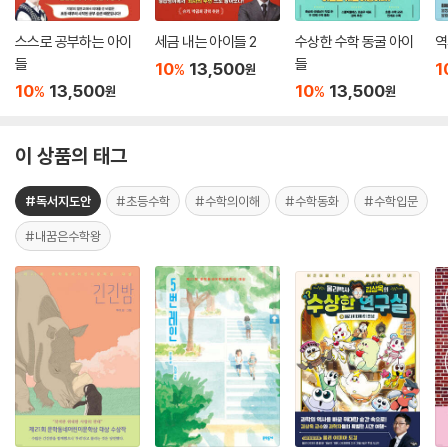
스스로 공부하는 아이
세금 내는 아이들 2
수상한 수학 동굴 아이
역
들
들
10
13,500
1
%
원
10
13,500
10
13,500
%
%
원
원
이 상품의 태그
#독서지도안
#초등수학
#수학의이해
#수학동화
#수학입문
#내꿈은수학왕