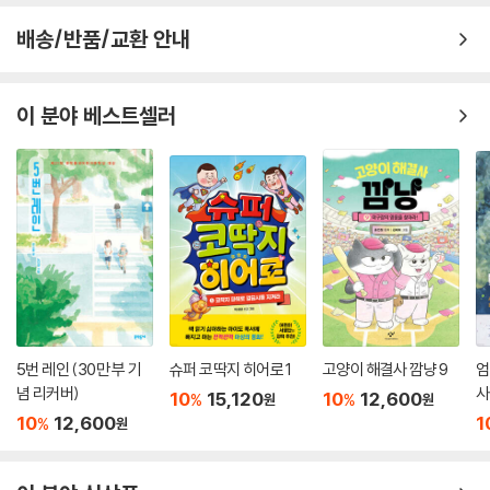
배송/반품/교환 안내
이 분야 베스트셀러
5번 레인 (30만 부 기
슈퍼 코딱지 히어로 1
고양이 해결사 깜냥 9
엄
념 리커버)
사
10
15,120
10
12,600
%
%
원
원
10
12,600
1
%
원