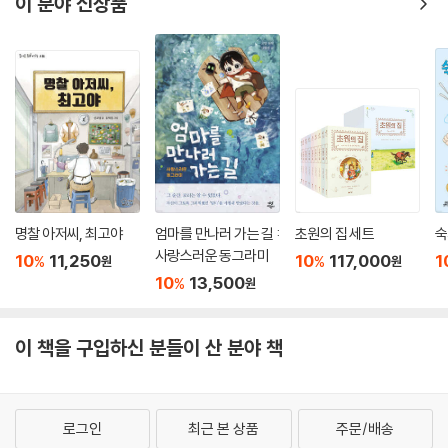
이 분야 신상품
명찰 아저씨, 최고야
엄마를 만나러 가는 길 :
초원의 집 세트
숙
사랑스러운 동그라미
10
11,250
10
117,000
1
%
%
원
원
10
13,500
%
원
이 책을 구입하신 분들이 산 분야 책
로그인
최근 본 상품
주문/배송