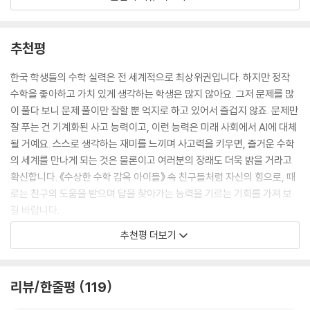
저 공식을 빠르게 외우도록 유도한다. 수많은 공식을 수동적으로 암기하고
할아버지가 경하에게 다가가며 말했다.
다량의 문제를 기계적으로 푸는 지금의 수학 교육은 아이들에게 즐거움을
“맞아요. 동수누가! 지난번에 배웠는데 누가바밖에 기억이 안 나요.”
전하지 못한다. 수학이 지루하고 어렵게만 느껴지는 게 당연한 일인지도
추천평
“큭큭, 누가바는 도둑들이 싫어한다는 아이스크림 이름 아니야?”
모른다.
기현이가 웃음을 참으며 물었다.
한국 학생들의 수학 실력은 전 세계적으로 최상위권입니다. 하지만 정작
“‘동수누가’가 한자어라 쉽게 이해가 안 됐나 보구나. 우리말로 풀어 보면
저자는 아이들이 수학의 진짜 매력을 체험했으면 좋겠다는 바람에서 동화
수학을 좋아하고 가치 있게 생각하는 학생은 많지 않아요. 그저 문제를 많
‘같은 수를 여러 번 더한다’라는 뜻이란다.”
를 썼다. 재미있는 스토리에 수학 내용을 유기적으로 엮고 문제를 풀어가
이 풀다 보니 문제 풀이만 잘할 뿐 억지로 하고 있어서 즐겁지 않죠. 문제만
“아하!”
는 과정을 구체적으로 보여줌으로써 자연스럽게 수학적 사고력을 체득할
잘 푸는 건 기계화된 사고 능력이고, 이런 능력은 미래 사회에서 AI에 대체
고개를 끄덕이는 경하의 눈빛이 반짝거렸다.
수 있게 했다. 한편 이야기가 주가 되고 수학 내용은 부수적 요소가 되도록
될 거예요. 스스로 생각하는 재미를 느끼며 사고력을 키우면, 즐거운 수학
“너희들 2×3이 뭔지 알지?”
신경 썼다. 기존의 수학 동화는 대부분 수학 내용이 핵심이고 거기에 스토
의 세계를 만나게 되는 것은 물론이고 여러분의 장래도 더욱 밝을 거라고
“6이요!”
리를 끼워 맞추는 식이라 읽는 재미가 없다고 판단했기 때문이다. ‘내 아이
확신합니다. 《수상한 수학 감옥 아이들》 속 친구들처럼 자신의 힘으로, 때
“맞아. 2×3을 동수누가로 풀어 보면 2를 3번 더한다는 뜻이란다. 그러니
도 재밌어서 끝까지 읽는 수학책’, 그런 책을 만들고자 했다.
로는 친구의 도움을 받으며 답을 찾아가는 능력을 기르는 기회를 가져 보
까 식으로 쓰면 2×3=2+2+2=6이 되지.”
길 바랍니다.
“우와! 완전 쉬운 거네요.”
말하는 고양이, 성냥개비 물고기, 분수로 만든 벽돌 감옥…
--- 「특별한 처방전」 중에서
- 최영기 (서울대학교 수학교육과 교수, 《이런 수학은 처음이야》 저자)
추천평 더보기
수상한 감옥에 떨어진 다섯 아이가 풀어가는 일상 속 수학 원리
“맞아. 대신 아무렇게나 밟으면 안 돼. 순서대로 밟아야 하지.”
많은 사람이 수학을 싫어하죠. 하지만 이 책의 저자는 우리에게 얘기합니
《수상한 수학 감옥 아이들》은 저자가 평소 자녀들에게 들려주던 일상 속
아수라 교장이 말했다.
다. 여러분이 싫어했던 건 진짜 수학이 아니라고요. 그래서 재미가 없던 거
리뷰/한줄평
119
수학 원리들로 구성되어 있다. 자전거 기어와 페달 톱니바퀴의 관계에서
“어떤 순서죠?”
라고요. 사실 소설 속 영실이처럼 먼저 떠난 아버지와의 애틋한 사연까지
알 수 있는 곱셈과 등식의 성질, 맨홀 뚜껑이 원형인 이유와 도형의 대각선