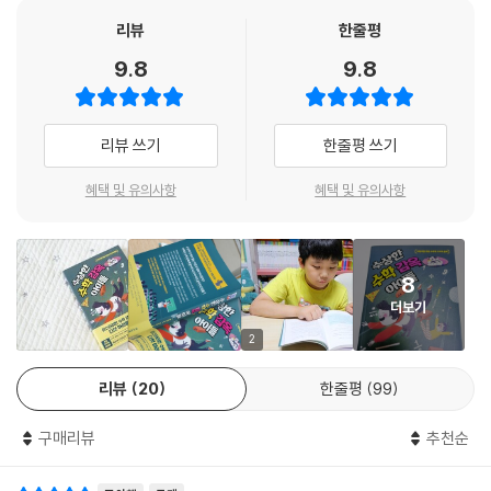
“저 세 가지 모양의 도형은 둘레 길이가 똑같아. 세 도형 중 넓이가 가장 넓
는 아니더라도, 누구나 수학과 친해지고 싶은 마음을 가슴 한편에 안고 살
길이, 피자 한 판에 숨어 있는 분수의 개념 등 생활 곳곳에서 찾을 수 있는
리뷰
한줄평
은 것부터 순서를 정해 규칙대로 밟고 지나가야 해.”
아가죠. 이번 기회에 영실이와 수학의 발견 친구들과 함께 모험을 떠나 보
수학 이야기를 펼쳐놓았다.
“만약 틀리면요?”
세요. 일상에서 수학을 발견하고 ‘왜?’라는 질문을 던져 보고 스스로의 힘
9.8
9.8
기현이는 겁에 잔뜩 질린 목소리였다.
으로 수학 감옥도 깨트려 보세요. 수학의 진정한 매력을 알게 되고 앞으로
‘수포자’가 되려던 주인공 영실이는 전학 간 학교에서 폭탄머리 선생님과
“그야 물론 낭떠러지로 떨어지는 거지. 하하하하! 걱정 마! 그렇다고 다치
맞이할 수학 시간도 즐거운 모험의 시간으로 변할 겁니다.
‘수학의 발견’ 동아리 친구들을 만나 일상 속 수학 원리를 탐구하게 된다.
지는 않아. 대신 아주 흥미로운 방으로 내려가게 될 거야!”
리뷰 쓰기
한줄평 쓰기
조금씩 수학의 재미를 알아가던 어느 날 미스터리한 ‘고수의 약방’ 지하실
- 이상엽 (대중수학강사, 유튜브 〈이상엽Math〉 운영자, 《매스매틱스》 저자)
영실이는 아수라 교장의 말이 무슨 뜻인지 알고 싶지 않았다. 어지럽게 돌
을 발견하고, 수학의 발견 멤버들이 모두 그 안에 들어가 수학 감옥에 갇히
아다니는 매트의 크기를 비교하느라 그럴 여유가 없었다.
혜택 및 유의사항
혜택 및 유의사항
면서 다섯 아이의 본격적인 모험이 시작된다. 감옥에서 탈출하기 위해 미
“게임이라면 재밌을 텐데, 이게 현실이라니 끔찍해.”
션을 해결하는 아이들의 이야기에 푹 빠져 있다 보면 저자가 엄선한 16가
기현이가 말했다.
지 수학 개념과 자기 힘으로 생각하는 법을 자연스럽게 익힐 수 있다.
“차분히 생각해 보자.”
8
영실이는 먼저 수학의 발견 시간에 도형의 넓이를 구했던 방법을 떠올렸
*먼저 읽어 본 친구들의 추천평
더보기
다. 그리고는 아빠랑 하나의 끈으로 여러 가지 도형을 만들던 기억을 떠올
2
렸다.
내용이 리얼하고, 깔끔하게 끝나는 동화라 좋았어요. 고양이가 말을 하고
--- 「골치 초등학교 아수라 교장」 중에서
지하 감옥이 나타나는 등의 판타지 요소가 재밌었습니다. 주인공들이 학교
리뷰
20
한줄평
99
에서 볼 수 있는 친구들처럼 평범해서 책을 읽는 동안 더 실감이 났습니다.
“얘들아, 여기 벽 말이야. 가만히 보면 숫자가 적힌 벽돌이 있어.”
그리고 수학 문제가 어렵지 않고 이야기 속에 잘 녹아 있어서 자연스럽게
구매리뷰
추천순
“어! 나도 아까 하나 봤는데.”
풀 수 있었어요.
기현이가 말했다.
_먼저 수학 감옥을 탈출한 아이 류시헌