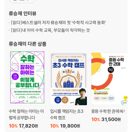
최단 시간에 다리를 건너는 법
것. 교과 수학뿐만 아니라 사고력 수학·경시 수학·SAT·AP·수리논술
까지 다양한 분야의 수학을 다루고 가르치면서 얻게 된 경험을 더해,
류승재
인터뷰
5장 탈출! 수학 감옥을 깨부수다
체계적이고 전략적인 초등 수학 공부법과 고등으로
[읽다]
베스트셀러 저자 류승재의 첫 ‘수학적 사고력 동화’
수학 감옥 벽돌의 비밀
[읽다]
내 아이 수학 교육, 부모들이 착각하는 것
다시 고수의 약방으로
류승재
의 다른 상품
수학 잘하는 아이는 이
입시를 책임지는 초3
중등 수학 한 권에 쏙!
렇게 공부합니다
수학 캠프
10
31,500
%
원
10
17,820
10
19,800
%
%
원
원