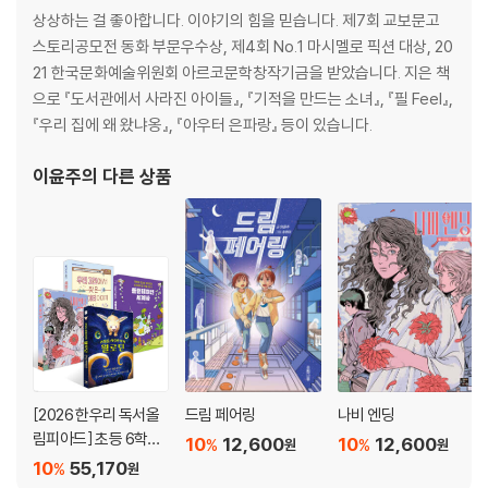
상상하는 걸 좋아합니다. 이야기의 힘을 믿습니다. 제7회 교보문고
스토리공모전 동화 부문우수상, 제4회 No.1 마시멜로 픽션 대상, 20
21 한국문화예술위원회 아르코문학창작기금을 받았습니다. 지은 책
으로 『도서관에서 사라진 아이들』, 『기적을 만드는 소녀』, 『필 Feel』,
『우리 집에 왜 왔냐옹』, 『아우터 은파랑』 등이 있습니다.
이윤주
의 다른 상품
[2026 한우리 독서올
드림 페어링
나비 엔딩
림피아드] 초등 6학년
10
12,600
10
12,600
%
%
원
원
필독서 세트
10
55,170
%
원