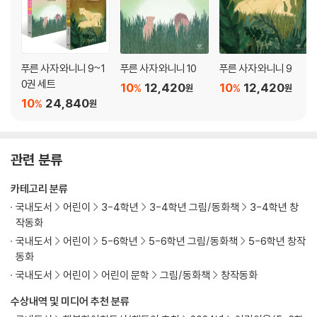
푸른 사자 와니니 9~1
푸른 사자 와니니 10
푸른 사자 와니니 9
0권 세트
10
12,420
10
12,420
%
%
원
원
10
24,840
%
원
관련 분류
카테고리 분류
국내도서
어린이
3-4학년
3-4학년 그림/동화책
3-4학년 창
작동화
국내도서
어린이
5-6학년
5-6학년 그림/동화책
5-6학년 창작
동화
국내도서
어린이
어린이 문학
그림/동화책
창작동화
수상내역 및 미디어 추천 분류