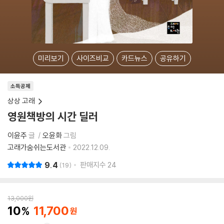
미리보기
사이즈비교
카드뉴스
공유하기
소득공제
상상 고래
영원책방의 시간 딜러
이윤주
글
오윤화
그림
고래가숨쉬는도서관
2022.12.09.
9.4
판매지수
24
19
13,000
원
10
11,700