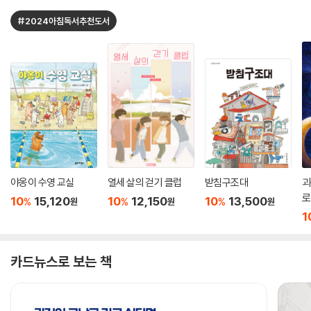
#2024아침독서추천도서
야옹이 수영 교실
열세 살의 걷기 클럽
받침구조대
괴
로
10
15,120
10
12,150
10
13,500
%
%
%
원
원
원
1
카드뉴스로 보는 책