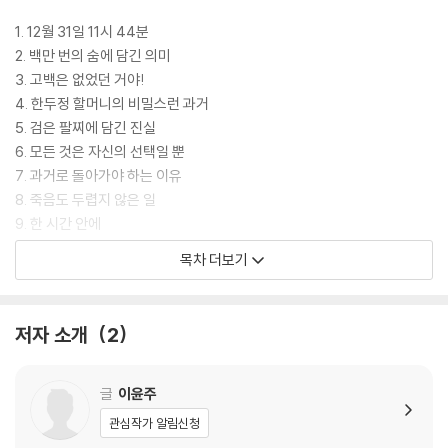
1. 12월 31일 11시 44분
2. 백만 번의 숨에 담긴 의미
3. 고백은 없었던 거야!
4. 한두정 할머니의 비밀스런 과거
5. 검은 팔찌에 담긴 진실
6. 모든 것은 자신의 선택일 뿐
7. 과거로 돌아가야 하는 이유
8. 죽음도 두렵지 않은 일
9. 한 시간 안에
10. 천 가닥의 이아숨
목차 더보기
11. 보조 시간 딜러
작가의 말
저자 소개
2
글
이윤주
관심작가 알림신청