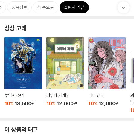
류
품목정보
책 속으로
출판사 리뷰
상상 고래
투명한 소녀
아무네 가게 2
나비 엔딩
괴
트
10
13,500
10
12,600
10
12,600
%
%
%
원
원
원
1
이 상품의 태그