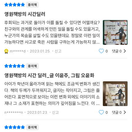
수 있는 기회를 준답니다. 비록 한
종이책
영원책방의 시간딜러
후회되는 과거로 돌아가 이를 돌릴 수 있다면 어떨까요?
친구와의 관계를 어색하게 만든 일을 돌릴 수도 있을거고,
누군가의 목숨을 살릴 수도 있을텐데요. 정말로 이런 일이
가능하다면 사고로 죽은 사람을 구하는게 가능하지 않을
까 싶은데요. ＜영원책방의 시간딜러＞에서는 한 달 이내
m*****d
2023.01.25.
신고
0
댓글
0
의 과거로 돌아가는 일이 가능하답니다. 과거에 머물 수
있는 시간은 1시간뿐이지만 충분
종이책
영원책방의 시간 딜러_글 이윤주, 그림 오윤화
아이가 학년이 올라가며 읽는 책에도 조금씩 변화가 생긴
다. 책의 두께가 두꺼워지고, 글자는 작아지고, 그림은 줄
어든다. 표면적으로 보이는 이런 변화 외에도 이야기의 소
재나 그 소재가 표현하는 의미가 깊어짐을 느낀다. 이 책
또한 그런 느낌을 주었다. 우선 이 이야기의 줄거리는 대
n*******n
2023.01.23.
신고
0
댓글
0
략 다음과 같다. '은유'라는 주인공이 '이아숨'을 내고 과거
로 돌아간다. 이아숨은 사람
종이책