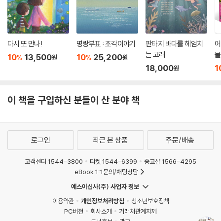
다시 또 만나!
명랑부표 : 조각이야기
판타지 바다를 헤엄치
어
는 고래
물
10
13,500
10
25,200
%
%
원
원
18,000
1
원
이 책을 구입하신 분들이 산 분야 책
로그인
최근 본 상품
주문/배송
고객센터 1544-3800
티켓 1544-6399
중고샵 1566-4295
eBook 1:1문의/채팅상담
예스이십사(주) 사업자 정보
이용약관
개인정보처리방침
청소년보호정책
PC버전
회사소개
거래처관계자께