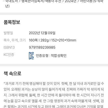
국내도서
행복한아침독서/책둥이 추천
2024년
어린이용(5-6학
년)
품목정보
발행일
2022년 12월 09일
쪽수, 무게, 크기
160쪽 | 282g | 152*210*10mm
ISBN13
9791189239985
KC인증
인증유형 : 적합성확인
책 속으로
“과거로 가기 전에 명심해야 할 것이 있어. 첫째, 한 달 이내 과거로만 갈 수
있어. 오래된 과거는 상상이 많이 들어가게 돼. 진짜와 가짜가 막 섞이게 되
지. 그래서 위험해. 둘째, 한 시간 안에 꼭 돌아와야 해. 한 시간이 지나기 전
에 눈을 감고 속으로 열을 세. 안 그럼 영원히 과거 속에 머물게 돼. 셋째, 검
은 팔찌는 과거의 시간에 두고 와야 해. 그래야 과거에 다녀온 기억을 없앨