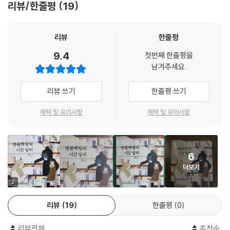
리뷰/한줄평
19
함께 영원책방의 시간 딜러를 만나 보세요.
리뷰
한줄평
9.4
첫번째 한줄평을
남겨주세요.
리뷰 쓰기
한줄평 쓰기
혜택 및 유의사항
혜택 및 유의사항
6
더보기
2
리뷰
19
한줄평
0
리뷰전체
추천순