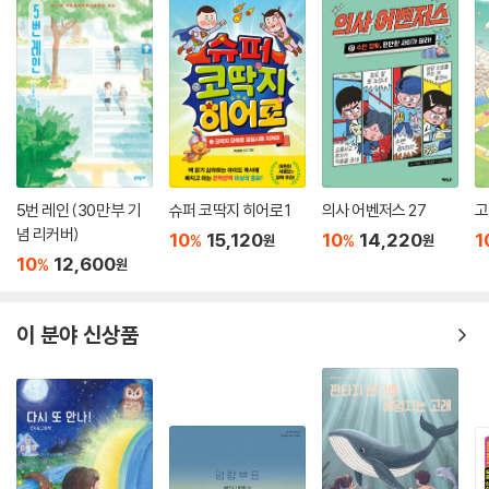
5번 레인 (30만 부 기
슈퍼 코딱지 히어로 1
의사 어벤저스 27
고
념 리커버)
10
15,120
10
14,220
1
%
%
원
원
10
12,600
%
원
이 분야 신상품