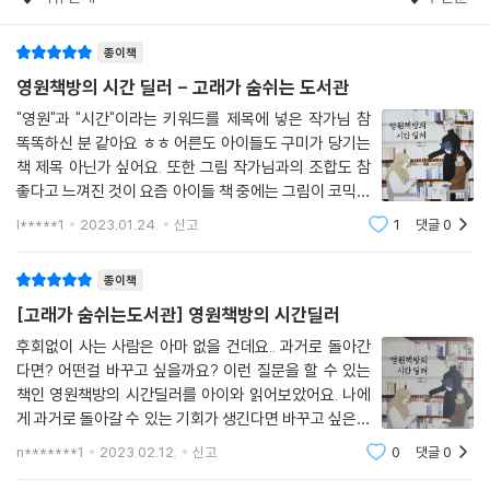
종이책
영원책방의 시간 딜러 - 고래가 숨쉬는 도서관
"영원"과 "시간"이라는 키워드를 제목에 넣은 작가님 참
똑똑하신 분 같아요 ㅎㅎ 어른도 아이들도 구미가 당기는
책 제목 아닌가 싶어요. 또한 그림 작가님과의 조합도 참
좋다고 느껴진 것이 요즘 아이들 책 중에는 그림이 코믹하
고 유치한 것도 많잖아요? 물론 그런 그림이 취향인 아이
l*****1
2023.01.24.
신고
1
댓글
0
들도 많을텐데~ 이 책을 읽을만한 나이의 아이들에게는
지금의 표지가 정말 찰떡 같아요! 뭔가
종이책
[고래가 숨쉬는도서관] 영원책방의 시간딜러
후회없이 사는 사람은 아마 없을 건데요.. 과거로 돌아간
다면? 어떤걸 바꾸고 싶을까요? 이런 질문을 할 수 있는
책인 영원책방의 시간딜러를 아이와 읽어보았어요. 나에
게 과거로 돌아갈 수 있는 기회가 생긴다면 바꾸고 싶은게
무엇인지 생각해보게 했답니다. 영원책방에 가면 있는
n*******1
2023.02.12.
신고
0
댓글
0
시간딜러는 영원책방을 찾아온 사람에게 과거로 돌아갈