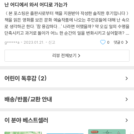
난 어디에서 와서 어디로 가는가
＜본 포스팅은 출판사로부터 책을 지원받아 작성한 솔직한 후기입니다＞
책을 읽든 영화를 보든 문화 예술작품에 나오는 주인공들에 대해 난 속으
로 생각하곤 한다. '참 용감하다....' 나라면 어땠을까? 약 오십 일의 수명을
단축시키고 과거로 돌아가 어느 한 순간의 일을 변화시키고 싶어할까? 그
래. 내게도 흔히 얘기하는 흑역사가 있지. 부끄럽고 부끄러
g*****a
2023.01.21.
신고
0
댓글
0
리뷰 전체보기
어린이 독후감
2
배송/반품/교환 안내
이 분야 베스트셀러