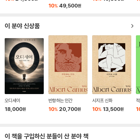
거대한 구멍을 채워 버릴 듯 위협한다.
역본)
10
49,500
%
원
이러한 물의 세계에서 습기 없는 곳, 청결한 곳은 곧 불이 지배하는 곳이다.
제르베즈가 더러움과 싸우는 장소, 세상의 더러움을 청소하고 습기를 없앨
이 분야 신상품
수 있는 세탁소가 대표적이다. 또한 대장장이 구제의 방, 그리고 그의 일터
인 철공소는 청결과 정화의 불을 상징한다. 사실상 구제는 제르베즈를 구
원할 수 있는 유일한 가능성으로 주어진다. 하지만 제르베즈가 그토록 지
키고 싶어 하던 푸른색 세탁소도, 구제의 신화적 힘이 지배하던 철공소도
그녀의 운명에 드리운 죽음의 그림자를 이기지는 못한다. 남편의 성화에
못 이겨 랑티에를 세탁소 안으로 받아들이는 순간 본격적으로 시작된 제르
베즈의 전락은 역시 랑티에의 유혹으로 술에 취해 버린 남편이 더럽혀 놓
은 침대를 피해 집 안에서 유일하게 “깨끗한 곳”이던 랑티에의 침대를 받
아들이는 순간 돌이킬 수 없는 길로 들어서게 된다.
오디세이
반항하는 인간
시지프 신화
적
『아소무아르』의 시대적 배경을 보면, 루이 나폴레옹이 제2 공화국의 정권
18,000
10
20,700
10
13,500
1
%
%
원
원
원
을 장악하고 사회 통제를 강화하기 시작한 1850년이 소설의 초반부고, 그
가 쿠데타를 통해 황제가 된 뒤 오스만 남작의 지휘로 시작된 대규모 도시
정비 사업이 파리 변두리 지역의 모습을 바꿔 놓던 1868년이 결말 부분이
이 책을 구입하신 분들이 산 분야 책
다. 『아소무아르』는 그 화려함의 그늘 뒤에서 비참하게 살아간 하층민들의