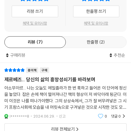
다.
7권인 『아소무아르(목로주점)』를 중심으로 인물들의 관계를 보면, 주인
리뷰 쓰기
한줄평 쓰기
--- p.233
공 제르베즈는 앙투안 마카르의 딸이고, 제르베즈의 자식들 중 큰아들 클
로드 랑티에와 그 아들 자크루이 랑티에는 『작품』(1886), 파리로 데려오
혜택 및 유의사항
혜택 및 유의사항
제르베즈는 피부를 창백하게 만드는 그의 중독된 피 속에서 아소무아르의
지 않은 둘째 아들 자크 랑티에는 『인간 짐승』(1890), 막내 에티엔 랑티에
독주를 알아보았다. (……) 제르베즈는 온몸에 싸늘한 냉기가 흐르는 것을
는 『제르미날』(1885), 안나(나나) 쿠포는 『나나』(1880)의 주인공이다.
느꼈다. 절대 행복할 수 없으리라는 절망감이 엄습하면서 심장을 도려내는
리뷰
7
한줄평
2
(파리에 산다고 한 번 언급된 제르베즈의 언니는 『파리의 복부』(1873)에
듯이 아팠고, 남자들을, 남편과 구제를, 그리고 랑티에를 떠올렸다.
나오는 크뉘의 아내 리자 크뉘 마카르다.) 루공 마카르 총서는 마지막 스무
--- p.309
구매리뷰
추천순
번째 책인 『의사 파스칼』을 통해, 다시 말해 의사들의 시선을 통해 졸라의
자연주의 문학 이론을 완성한다. 총서의 부제에서 ‘사회적’과 ‘자연적’은 혈
쿠포 내외가 피로로 곯아떨어져 있는 동안 열린 창문으로 이웃 고양이 한
연으로 연결된 이 인물들이 ‘환경’과 ‘유전’으로 인해 어떻게 변화해 가는지
종이책
구매
마리가 들어와서는 날카로운 이빨로 밤새 거위의 뼈를 씹어 흔적 없이 끝
보여 주려는 시도를 가리킨다. 환경은 대표작 『아소무아르』가 잘 보여 주
제르베즈.. 당신의 삶의 흥망성쇠기를 바라보며
내 버렸다.
듯 비참한 물질적 조건이 노동자들의 선의마저 어떻게 무너뜨리는지를 통
아소무아르... 나는 오늘도 에밀졸라가 한 번 훅하고 들어온 이 단어에 정신
--- p.370
해 드러나고, 유전은 아델라이드의 신경증과 마카르가의 알코올 중독을 통
을 놓았다. 잡은 손에 책이 떨어져나간 책의 형상이 저 바닥아래 뒹군다. 이
해 드러난다.(심지어 사회주의의 이상을 실현하려 노력한 『제르미날』의
미 이것은 나를 떠나가야했다. 그의 상상속에서, 그가 잘 버무려넣은 그 시
에티엔 랑티에도 “살인을 저지르는 데에는 조상들의 먼 옛날 술기운으로
기 프랑스사회에 모습을 내 머릿속으로 구겨넣은 것으로 시작한 것도 모자
충분”했다고 말한다.)
라 내 마음도 휘저어놓았다. 나쁘고 멋지고 설레고 요망한 에밀졸라. 삶의
l********8
2024.06.29.
신고
0
댓글
0
한 가운데
『아소무아르(목로주점)』의 문학적 의의는 무엇보다 졸라가 『실험 소설론』
리뷰 전체보기