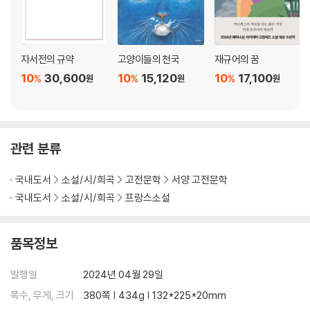
자서전의 규약
고양이들의 천국
재규어의 꿈
10
30,600
10
15,120
10
17,100
%
%
%
원
원
원
관련 분류
국내도서
소설/시/희곡
고전문학
서양 고전문학
국내도서
소설/시/희곡
프랑스소설
품목정보
발행일
2024년 04월 29일
쪽수, 무게, 크기
380쪽 | 434g | 132*225*20mm