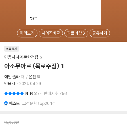
미리보기
사이즈비교
파트너샵
공유하기
소득공제
민음사 세계문학전집
아소무아르 (목로주점) 1
에밀 졸라
저
윤진
역
민음사
2024.04.29.
9.6
판매지수
756
9
베스트
고전문학 top20 1주
15,000
원