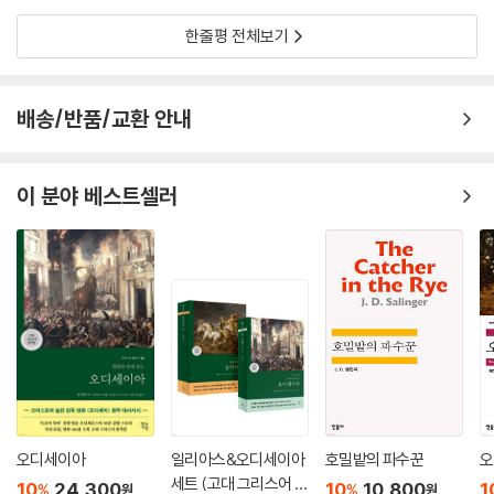
동물에 가까운 노동자, 가난, 술, 게으름의 세계
한줄평 전체보기
노동자들이 먹잇감으로 그려진 『아소무아르』의 세계에서 노동자들을 둘
러싼 기계들은 무서운 동물, 괴물로 그려진다. 산업 사회의 상징인 전능한
배송/반품/교환 안내
기계들은 언제든 인간-동물을 겁탈하고 삼킬 수 있는 괴물과 같은 존재다.
첫 장에서 이른 아침 일터로 나가는 노동자들에 대한 묘사가 군중(troup
e)이 아니라 짐승 떼(troupeau)로 그려지고, 파리라는 도시는 “입을 벌
이 분야 베스트셀러
려 포부르푸아소니에르 거리로 사람들을 하나씩 집어삼키는” 포식자의 이
미지로 등장한다. 제르베즈를 위협하는 불길한 기운, 그 운명적인 힘은 또
한 물의 이미지로 나타난다. 가난 속에서 술과 게으름으로 파멸해 가는 노
동자들의 이야기가 구트도르(황금 방울이라는 뜻이고, 원래는 그 지역의
포도밭에서 백포도주를 생산한 데서 나온 이름이다.)라는 의미심장한 이
름의 거리를 주 무대로 하는 것은 운명의 아이러니를 더욱 강조한다. 노동
자들에게 주어진 물은 염색장의 물감으로 물들어 있는 도랑처럼 늘 더럽고
불길한 물이다. 제르베즈의 결혼식 날 쏟아지던 소나기가 그렇듯이, 비 역
시 하늘에서 내리는 불길한 물이다. 노동자들이 마시는 술은 어떤가. 몸속
의 술은 “폭풍우 치는 날 홈통을 타고 흘러내리는 빗물처럼” 흐르고, 증류
오디세이아
일리아스&오디세이아
호밀밭의 파수꾼
오
기가 흘리는 알코올 땀은 술집 전체를 채우고 큰길로 흘러나가 파리라는
세트 (고대 그리스어 완
10
24,300
10
10,800
1
%
%
원
원