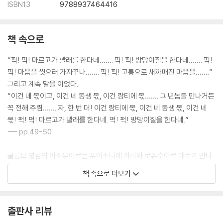
ISBN13
9788937464416
책 속으로
“퍽! 퍽! 마르고가 빨래를 한다네……. 퍽! 퍽! 방망이질을 한다네……. 퍽!
퍽! 마음을 씻으러 가자꾸나……. 퍽! 퍽! 고통으로 새까매진 마음을…….”
그리고 계속 말을 이었다.
“이건 네 몫이고, 이건 네 동생 몫, 이건 랑티에 몫……. 그 년놈들 만나거든
꼭 전해 주렴……. 자, 한 번 더! 이건 랑티에 몫, 이건 네 동생 몫, 이건 네
몫! 퍽! 퍽! 마르고가 빨래를 한다네. 퍽! 퍽! 방망이질을 한다네.”
--- pp.49-50
콜롱브 영감의 아소무아르는 푸아소니에 거리와 로슈수아르 대로가 만나
는 모퉁이에 있었다. 간판에는 파란 글씨로 ‘증류주’라고만 쓰여 있었다. 입
책 속으로 더보기
구에는 반으로 자른 술통들 안에 협죽도들이 뽀얀 먼지를 뒤집어쓴 채 양
쪽으로 늘어서 있었다. 입구 왼편으로 넓고 긴 카운터가 있고, 그 위로 가지
런히 놓인 유리컵들, 술과 주석으로 만든 계량 용기들이 보였다.
출판사 리뷰
--- p.58