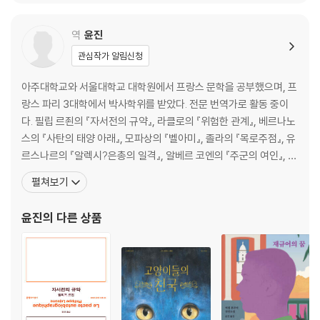
역
윤진
관심작가 알림신청
아주대학교와 서울대학교 대학원에서 프랑스 문학을 공부했으며, 프
랑스 파리 3대학에서 박사학위를 받았다. 전문 번역가로 활동 중이
다. 필립 르죈의 『자서전의 규약』, 라클로의 『위험한 관계』, 베르나노
스의 『사탄의 태양 아래』, 모파상의 『벨아미』, 졸라의 『목로주점』, 유
르스나르의 『알렉시?은총의 일격』, 알베르 코엔의 『주군의 여인』, 뒤
라스의 『태평양을 막는 제방』 『물질적 삶』 『평온한 삶』, 피에르 미숑
펼쳐보기
의 『사소한 삶』, 프루스트의 『질투의 끝』 『알 수 없는 발신자: 프루스
트 미출간 단편선』, 시몬 베유의 『중력과 은총』, 조르주 바타유의 『에
윤진
의 다른 상품
로스의 눈물』, 알로이지우스