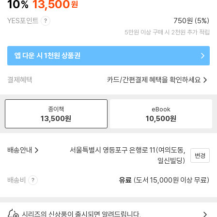
10
13,500
YES포인트
750원 (5%)
5만원 이상 구매 시 2천원 추가 적립
앱 다운 시 1천원 상품권
결제혜택
카드/간편결제 혜택을 확인하세요
종이책
eBook
13,500
원
10,500
원
배송안내
서울특별시 영등포구 은행로 11(여의도동,
변경
일신빌딩)
배송비
유료
(도서 15,000원 이상 무료)
시리즈의 신상품이 출시되면 알려드립니다.