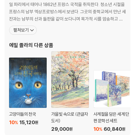
빈털터리가 되었다. 결국 봉쾨르 여관으로 내몰린 두 사람은 가진 모든 것
일 파리에서 태어나 1862년 프랑스 국적을 취득한다. 청소년 시절을
을 전당포에 맡기고, 이제 수중에 남은 건 빨래할 돈 4수뿐이다. 그런데 랑
프랑스의 남부 엑상프로방스에서 보낸다. 그곳의 중학교에서 만난 세
티에가 수상하다. 제르베즈가 빨래하러 온 세탁장에 아이 둘이 열쇠를 들
잔과는 남부의 산과 들판을 같이 쏘다니며 목가적 시를 암송하고 자
고 온 것이다. 제르베즈의 운명은 어디로 흘러갈 것인가. 아소무아르에서
연의 아름다움에 심취하면서 돈독한 우정을 가꾼다. 1847년 아버지
독주를 마시는 순간 몰락으로 이어지는 노동자의 삶, 제르베즈의 슬픈 운
펼쳐보기
의 죽음 이후 파리로 올라와서 궁핍한 시절을 겪지만, 대작가들의 작
명을 따라가 보자.
품을 많이 접하면서 문학과 글쓰기에 대한 생각들을 키워나간다. 토
에밀 졸라
의 다른 상품
목기사였던 아버지가 1847년 사망하자 홀어머니와 경제적으
고양이들의 천국
가을빛 속으로 (큰글자
사계절을 담은 세계 단
도서)
편 문학선 세트
10
15,120
%
원
29,000
10
60,840
%
원
원