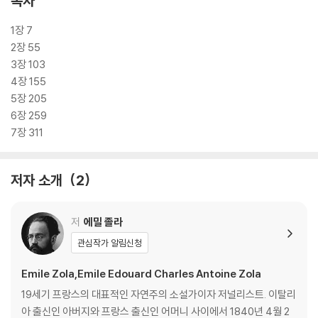
목차
무아르’는 시문 벽을 따라 난 외곽 대로 중 샤펠 대로와 이어진 로슈슈아르
대로가 푸아소니에 거리와 만나는 모퉁이에 위치한 술집의 이름이다. 원래
1장 7
‘아소무아르(assommoir)’는 ‘때려눕히다’라는 뜻의 동사 assommer
2장 55
에서 파생된 용어로, 때려서 죽일 수 있는 몽둥이, 혹은 ‘사람을 때려눕힐
3장 103
정도로 힘든 일’을 뜻하는 보통 명사로 사용되었다. 19세기 중엽 파리의 벨
4장 155
빌 지역에 가난한 노동자들을 대상으로 ‘알코올로 사람을 때려눕히는
5장 205
곳’이라는 뜻의 아소무아르라는 이름의 술집이 처음 생긴 뒤 많은 술집이
6장 259
같은 이름을 내걸었고, 졸라의 소설이 인기를 끌면서 19세기 말에는 ‘값싼
7장 311
술집’, ‘선술집’을 지칭하는 보통 명사로 사용되기 시작했다. 오랫동안 ‘목
로주점’으로 번역되어 온 이 제목은 무엇보다 독주가 휘두르는 몽둥이에
저자 소개
2
맞아 죽어 가게 될 인물들의 삶을 예고한다.
파리 푸아소니에르 시문의 왼쪽, 샤펠 대로에 자리한 봉쾨르 여관 창문에
저
에밀 졸라
서 제르베즈는 새벽 2시까지 랑티에를 기다렸다. 어제 저녁 일자리를 알아
관심작가 알림신청
보러 나간 랑티에는 돌아오지 않았다. 제르베즈는 술만 취하면 때리는 아
버지 마카르를 피하려고 랑티에와 동거 후 열네 살에 첫애를, 열여덟 살에
Emile Zola,Emile Edouard Charles Antoine Zola
둘째를 낳았다. 랑티에 어머니가 돌아가시며 남긴 돈을 들고 둘은 파리로
19세기 프랑스의 대표적인 자연주의 소설가이자 저널리스트. 이탈리
왔고, 몽마르트르 호텔에서 먹고 마시고 옷을 사며 법석을 떨다 두 달 만에
아 출신인 아버지와 프랑스 출신인 어머니 사이에서 1840년 4월 2