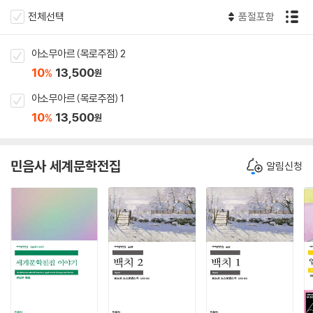
전체선택
품절포함
아소무아르 (목로주점) 2
10
13,500
%
원
아소무아르 (목로주점) 1
10
13,500
%
원
민음사 세계문학전집
알림신청