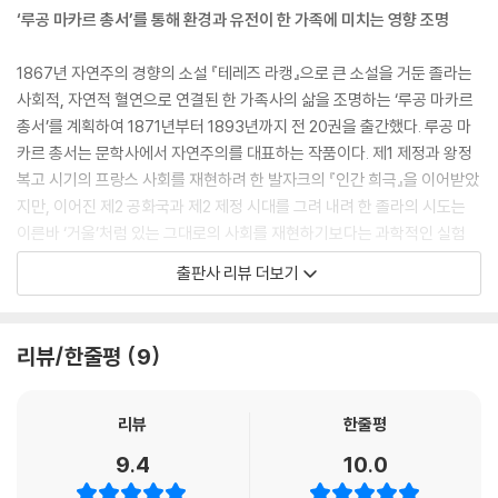
‘루공 마카르 총서’를 통해 환경과 유전이 한 가족에 미치는 영향 조명
“세상에! 난 정말 욕심 같은 거 없어요. 큰 걸 바라지도 않고요. 내가 꿈꾸는
건 그저 아무 일 없이 일하고, 먹을 게 떨어지지 않고, 몸 누일 수 있는 조금
1867년 자연주의 경향의 소설 『테레즈 라캥』으로 큰 소설을 거둔 졸라는
깨끗한 구석 자리 하나만 있으면 돼요. 그러니까 침대 하나, 탁자 하나에 의
사회적, 자연적 혈연으로 연결된 한 가족사의 삶을 조명하는 ‘루공 마카르
자 두 개, 그거면 더 바라는 게 없어요. 아! 난 아이들을 키워 낼 거예요.
총서’를 계획하여 1871년부터 1893년까지 전 20권을 출간했다. 루공 마
--- p.70
카르 총서는 문학사에서 자연주의를 대표하는 작품이다. 제1 제정과 왕정
복고 시기의 프랑스 사회를 재현하려 한 발자크의 『인간 희극』을 이어받았
“아무리 그래도 당신도 가야 하는 길인걸……. 언젠가는 아주 기쁜 마음으
지만, 이어진 제2 공화국과 제2 제정 시대를 그려 내려 한 졸라의 시도는
로 가게 될 거야……. 내가 아는 여자들 중엔 데려다주면 고맙다고 말할 사
이른바 ‘거울’처럼 있는 그대로의 사회를 재현하기보다는 과학적인 실험
람들도 있지.”
작업이기를 바랐다. ‘제2 제정하 한 가족의 자연적이고 사회적인 역사’라는
출판사 리뷰 더보기
결국 로리외 부부가 바주즈를 데려가기로 했다. 바주즈는 연신 딸꾹질을
부제가 그러한 목표를 요약해 준다. 여기서 ‘한 가족’은 프랑스 남부 플라상
해 대면서 뒤를 돌아보고 더듬거렸다.
(졸라가 자라난 엑상프로방스를 모델로 하는 가상의 지명이다.)에 사는 아
“죽고 나면…… 그래…… 죽고 나면, 오래오래 아주 가는 거야…….”
델라이드 푸크라는 여인을 통해 이어진 오 대에 걸친 루공가와 마카르가의
리뷰/한줄평
9
--- p.153
사람들을 말한다. 열여덟 살 때 부모가 사망하면서 혼자 남은 아델라이드
푸크는 정원사이던 루공과 결혼하여 아들 피에르 루공을 낳았고, 남편이
쿠포는 제르베즈를 놓아주지 않았다. 제르베즈도 체념했다. 빨래 더미의
사망한 뒤에는 밀렵꾼 마카르와의 사이에서 아들 앙투안 마카르와 딸 위르
리뷰
한줄평
냄새에 가벼운 현기증이 일면서 머리가 멍해졌고, 술 냄새가 밴 쿠포의 숨
실 마카르를 낳았다.(삼 대에서 위르실 마카르의 아들 프랑수아 무레가 피
9.4
10.0
결도 싫지 않았다. 직업상 주어진 더러움의 한가운데서 주고받은 그날의
에르 루공의 딸 마르트 루공과 결혼한다.)
깊숙한 키스야말로 두 사람의 삶이 서서히 무너지기 시작한 첫 추락이었