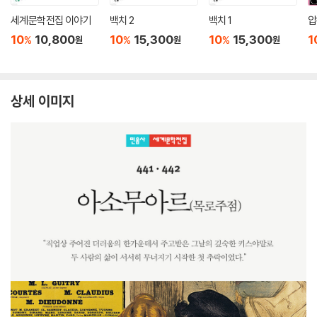
세계문학전집 이야기
백치 2
백치 1
압
10
10,800
10
15,300
10
15,300
1
%
%
%
원
원
원
상세 이미지