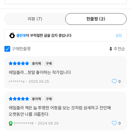
(1880)에서 제시한 문학론, 즉 “유전과 환경이 인간의 지적이고 감정적인
현실에 미치는 영향”을 그려 내야 한다는 소설의 역할에 가장 충실한 작품
이라는 데 있다. 졸라의 표현을 그대로 옮기자면 『아소무아르』는 “변두리
리뷰
7
한줄평
2
지역의 끔찍한 환경 속에서 야기되는 한 노동자 가족의 숙명적인 타락”의
이야기다. 실제 졸라는 제르베즈와 쿠포가 원래 게으름뱅이, 주정뱅이가
클린봇
이 부적절한 글을 감지 중입니다.
설정
아니라 ‘그렇게 되었다.’라고 강조하는데, 그 이유는 노동자들의 삶을 짓누
르는 사회적 억압과 동시에 피할 수 없는 유전의 힘 때문이다.(제르베즈와
구매한줄평
추천순
쿠포의 딸 나나의 이야기는 그러한 숙명을 가장 잘 보여 준다.) 이 소설과
함께 파리의 하층민들은 처음으로 문학의 주인공이 되었지만, 그들의 가난
종이책
구매
과 나태에 대한 적나라한 묘사는 새로운 사회의 도래에 환호하던 독자들뿐
에밀졸라…정말 좋아하는 작가입니다
아니라 당사자인 노동 계급으로부터도 비난을 받았다. 『아소무아르』의 ‘외
설’은 또한 파리 변두리 노동자들의 삶을 그리는 과정에서 등장하는 수많
r******a
2025.06.25.
0
은 비속어와 은어들을 포함한다.(그 낯선 어휘들 때문에 여전히 『아소무아
르』의 많은 판본에는 어휘 목록이 첨부되어 있다.) 하지만 독자들의 항의
종이책
구매
로 신문 연재가 중단되는 등 우여곡절을 겪었음에도 결국 19세기 최대의
에밀졸라 책은 늘 투명한 어항을 보는 것처럼 섬세하고 잔인해
베스트셀러로 기록된 것에서 알 수 있듯, 『아소무아르』의 세계는, 낯설고
오랫동안 나를 괴롭힌다.
충격적인 모든 소재가 그렇듯이, 두려움과 동시에 야릇한 매력으로 독자들
을 사로잡았다.
l********8
2024.06.29.
0