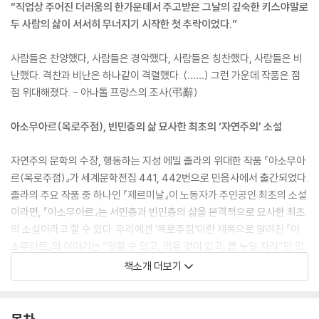
“직업상 주어진 더러움의 한가운데서 주고받은 그날의 깊숙한 키스야말로
두 사람의 삶이 서서히 무너지기 시작한 첫 추락이었다.”
사람들은 찬양했다, 사람들은 경악했다, 사람들은 칭찬했다, 사람들은 비
난했다. 격찬과 비난은 하나같이 격렬했다. (……) 그런 가운데 작품은 점
점 위대해졌다. - 아나톨 프랑스의 조사(弔辭)
아소무아르(목로주점), 빈민층의 삶 묘사한 최초의 ‘자연주의’ 소설
자연주의 문학의 수장, 행동하는 지성 에밀 졸라의 위대한 작품 『아소무아
르(목로주점)』가 세계문학전집 441, 442번으로 민음사에서 출간되었다.
졸라의 주요 작품 중 하나인 『제르미날』이 노동자가 주인공인 최초의 소설
이라면, 『아소무아르』는 서민층과 빈민층의 삶을 본격적으로 묘사한 최초
의 소설이라고 할 수 있다. 우리에겐 ‘목로주점’이란 제목으로 알려진 『아
소무아르』의 이야기는 “일할 수 있고, 먹을 것이 있고, 몸 누일 자리”만 있
으면 된다는 소박한 꿈을 지닌 제르베즈의 삶의 여정을 따라간다. 7장을
책소개 더보기
중심으로 전반부는 봉쾨르 여관에서 가난에 시달리다 버림받은 제르베즈
가 세탁소 주인이 되기까지의 상승 과정을, 후반부는 그녀가 가난과 술에
절어 비참한 죽음을 맞기까지의 하강 과정을 그린다. 이 책의 제목인 ‘아소